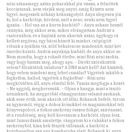
néni utánamegy, aztán poharakkal jön vissza, a felnőttek
koccintanak, nem várják meg anyut, amíg Krisztu nem
figyel, megeszek néhány kókuszgolyót. Anyu idegesen jön
ki, hol a karkötője, kérdezi, szól a zene, senki nem figyel
igazán. – Hol van az a kurva karkötő? – Anyu sohase beszél
csúnyán, még akkor sem, mikor elrángattam Andrist a
csatornához, és a hajóink nem akartak úszni, úgyhogy rá
kellett segíteni, egy bácsi húzott ki minket, csöpögött
rólunk a nyálkás víz, zöld békalencse mindenütt, mint két
őserdei kutató, Andris anyukája kiabált, de anyu akkor se.
Nem mondta, hogy a rohadt életbe, mint Rózi néni szokta,
vagy hogy bassza meg, ahogy apu. – Direkt szórakoztok
velem? Elraktátok valahova? A DNS miatt kell? Azt hiszitek,
hogy velem mindent meg lehet csinálni? Vigyétek inkább a
fogkefém, hallod, vigyétek a fogkefém! – Rózi néni
megkövülten áll, anyu elindul felé, Tamás megfogja a kezét.
– Ne aggódj, megkeressük. – Olyan a hangja, mint a tanító
néninknek, ha megpróbál elmagyarázni valamit azoknak,
akik sose értik, nem akarok ott állni. Rohanok befelé, túrom
az ágyneműt, végig a dohos krimikkel és magazinokkal teli
könyvespolcot, a fiókos szekrény összes fiókját, szirénaszó,
itt a rendőrség, meg kell keresnem a karkötőt, olyan lesz,
mint Jumurdzsák amulettje, rángatom ki a ruhákat a fiókos
szekrényből, kinn kék fények villóznak, a karkötő a
konyhapulton van egy konyharuha alatt. Rohanok ki, anyu