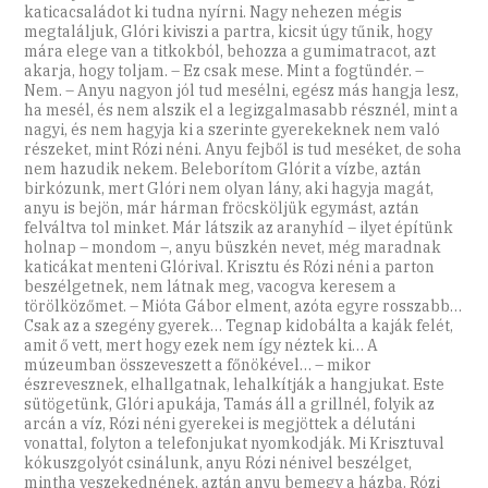
katicacsaládot ki tudna nyírni. Nagy nehezen mégis
megtaláljuk, Glóri kiviszi a partra, kicsit úgy tűnik, hogy
mára elege van a titkokból, behozza a gumimatracot, azt
akarja, hogy toljam. – Ez csak mese. Mint a fogtündér. –
Nem. – Anyu nagyon jól tud mesélni, egész más hangja lesz,
ha mesél, és nem alszik el a legizgalmasabb résznél, mint a
nagyi, és nem hagyja ki a szerinte gyerekeknek nem való
részeket, mint Rózi néni. Anyu fejből is tud meséket, de soha
nem hazudik nekem. Beleborítom Glórit a vízbe, aztán
birkózunk, mert Glóri nem olyan lány, aki hagyja magát,
anyu is bejön, már hárman fröcsköljük egymást, aztán
felváltva tol minket. Már látszik az aranyhíd – ilyet építünk
holnap – mondom –, anyu büszkén nevet, még maradnak
katicákat menteni Glórival. Krisztu és Rózi néni a parton
beszélgetnek, nem látnak meg, vacogva keresem a
törölközőmet. – Mióta Gábor elment, azóta egyre rosszabb…
Csak az a szegény gyerek… Tegnap kidobálta a kaják felét,
amit ő vett, mert hogy ezek nem így néztek ki… A
múzeumban összeveszett a főnökével… – mikor
észrevesznek, elhallgatnak, lehalkítják a hangjukat. Este
sütögetünk, Glóri apukája, Tamás áll a grillnél, folyik az
arcán a víz, Rózi néni gyerekei is megjöttek a délutáni
vonattal, folyton a telefonjukat nyomkodják. Mi Krisztuval
kókuszgolyót csinálunk, anyu Rózi nénivel beszélget,
mintha veszekednének, aztán anyu bemegy a házba. Rózi