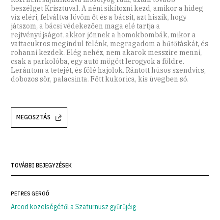
beszélget Krisztuval. A néni sikítozni kezd, amikor a hideg
víz eléri, felváltva lövöm őt és a bácsit, azt hiszik, hogy
játszom, a bácsi védekezően maga elé tartja a
rejtvényújságot, akkor jönnek a homokbombák, mikor a
vattacukros megindul felénk, megragadom a hűtőtáskát, és
rohanni kezdek. Elég nehéz, nem akarok messzire menni,
csak a parkolóba, egy autó mögött lerogyok a földre.
Lerántom a tetejét, és fölé hajolok. Rántott húsos szendvics,
dobozos sör, palacsinta. Főtt kukorica, kis üvegben só.
MEGOSZTÁS
TOVÁBBI BEJEGYZÉSEK
PETRES GERGŐ
Arcod közelségétől a Szaturnusz gyűrűjéig