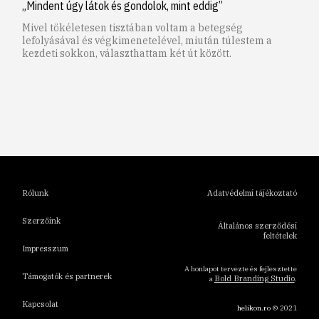
„Mindent úgy látok és gondolok, mint eddig”
Mivel tökéletesen tisztában voltam a betegség
lefolyásával és végkimenetelével, miután túlestem a
kezdeti sokkon, választhattam két út között.
1
2
3
4
5
6
Rólunk
Adatvédelmi tájékoztató
Szerzőink
Általános szerződési
feltételek
Impresszum
A honlapot tervezte és fejlesztette
Támogatók és partnerek
Bold Branding Studio
a
.
Kapcsolat
helikon.ro
© 2021