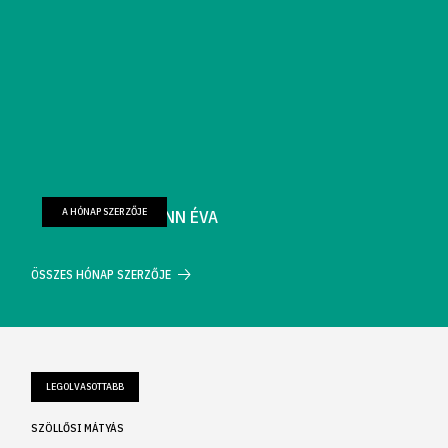
A HÓNAP SZERZŐJE
FARKAS WELLMANN ÉVA
ÖSSZES HÓNAP SZERZŐJE
LEGOLVASOTTABB
SZÖLLŐSI MÁTYÁS