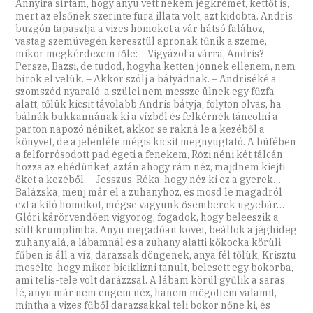
Annyira sírtam, hogy anyu vett nekem jégkrémet, kettőt is,
mert az elsőnek szerinte fura illata volt, azt kidobta. Andris
buzgón tapasztja a vizes homokot a vár hátsó falához,
vastag szemüvegén keresztül aprónak tűnik a szeme,
mikor megkérdezem tőle: – Vigyázol a várra, Andris? –
Persze, Bazsi, de tudod, hogyha ketten jönnek ellenem, nem
bírok el velük. – Akkor szólj a bátyádnak. – Andriséké a
szomszéd nyaraló, a szülei nem messze ülnek egy fűzfa
alatt, tőlük kicsit távolabb Andris bátyja, folyton olvas, ha
bálnák bukkannának ki a vízből és felkérnék táncolni a
parton napozó néniket, akkor se rakná le a kezéből a
könyvet, de a jelenléte mégis kicsit megnyugtató. A büfében
a felforrósodott pad égeti a fenekem, Rózi néni két tálcán
hozza az ebédünket, aztán ahogy rám néz, majdnem kiejti
őket a kezéből. – Jesszus, Réka, hogy néz ki ez a gyerek…
Balázska, menj már el a zuhanyhoz, és mosd le magadról
ezt a kiló homokot, mégse vagyunk ősemberek ugyebár… –
Glóri kárörvendően vigyorog, fogadok, hogy beleeszik a
sült krumplimba. Anyu megadóan követ, beállok a jéghideg
zuhany alá, a lábamnál és a zuhany alatti kőkocka körüli
fűben is áll a víz, darazsak döngenek, anya fél tőlük, Krisztu
mesélte, hogy mikor biciklizni tanult, belesett egy bokorba,
ami telis-tele volt darázzsal. A lábam körül gyűlik a saras
lé, anyu már nem engem néz, hanem mögöttem valamit,
mintha a vizes fűből darazsakkal teli bokor nőne ki, és