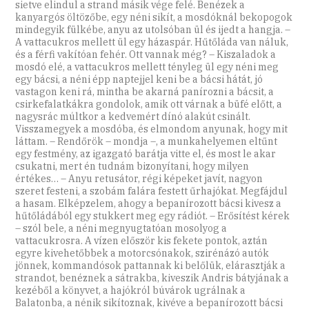
sietve elindul a strand másik vége felé. Benézek a
kanyargós öltözőbe, egy néni sikít, a mosdóknál bekopogok
mindegyik fülkébe, anyu az utolsóban ül és ijedt a hangja. –
A vattacukros mellett ül egy házaspár. Hűtőláda van náluk,
és a férfi vakítóan fehér. Ott vannak még? – Kiszaladok a
mosdó elé, a vattacukros mellett tényleg ül egy néni meg
egy bácsi, a néni épp naptejjel keni be a bácsi hátát, jó
vastagon keni rá, mintha be akarná panírozni a bácsit, a
csirkefalatkákra gondolok, amik ott várnak a büfé előtt, a
nagysrác múltkor a kedvemért dínó alakút csinált.
Visszamegyek a mosdóba, és elmondom anyunak, hogy mit
láttam. – Rendőrök – mondja –, a munkahelyemen eltűnt
egy festmény, az igazgató barátja vitte el, és most le akar
csukatni, mert én ­tudnám bizonyítani, hogy milyen
értékes… – Anyu retusátor, régi képeket javít, nagyon
szeret festeni, a szobám falára festett űrhajókat. Megfájdul
a hasam. Elképzelem, ahogy a bepanírozott bácsi kivesz a
hűtőládából egy stukkert meg egy rádiót. – Erősítést kérek
– szól bele, a néni megnyugtatóan mosolyog a
vattacukrosra. A vízen először kis fekete pontok, aztán
egyre kivehetőbbek a motorcsónakok, szirénázó autók
jönnek, kommandósok pattannak ki belőlük, elárasztják a
strandot, benéznek a sátrakba, kiveszik Andris bátyjának a
kezéből a könyvet, a hajókról búvárok ugrálnak a
Balatonba, a nénik sikítoznak, kivéve a bepanírozott bácsi