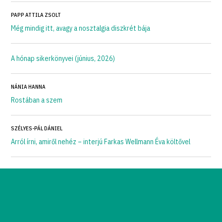
PAPP ATTILA ZSOLT
Még mindig itt, avagy a nosztalgia diszkrét bája
A hónap sikerkönyvei (június, 2026)
NÁNIA HANNA
Rostában a szem
SZÉLYES-PÁL DÁNIEL
Arról írni, amiről nehéz – interjú Farkas Wellmann Éva költővel