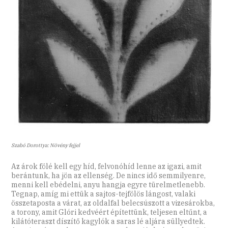
Szabó Dorottya: Növény fejjel
Az árok fölé kell egy híd, felvonóhíd lenne az igazi, amit
berántunk, ha jön az ellenség. De nincs idő semmilyenre,
menni kell ebédelni, anyu hangja egyre türelmetlenebb.
Tegnap, amíg mi ettük a sajtos-tejfölös lángost, valaki
összetaposta a várat, az oldalfal belecsúszott a vizesárokba,
a torony, amit Glóri kedvéért építettünk, teljesen eltűnt, a
kilátóteraszt díszítő kagylók a saras lé aljára süllyedtek.