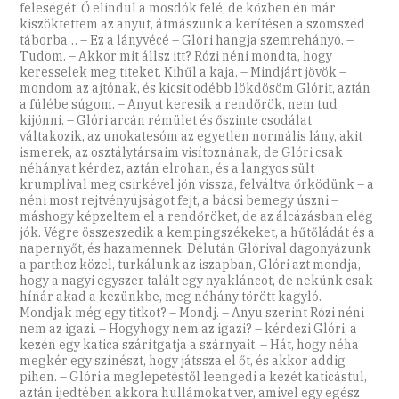
feleségét. Ő elindul a mosdók felé, de közben én már
kiszöktettem az anyut, átmászunk a kerítésen a szomszéd
táborba… – Ez a lányvécé – Glóri hangja szemrehányó. –
Tudom. – Akkor mit állsz itt? Rózi néni mondta, hogy
keresselek meg titeket. Kihűl a kaja. – Mindjárt jövök –
mondom az ajtónak, és kicsit odébb lökdösöm Glórit, aztán
a fülébe súgom. – Anyut keresik a rendőrök, nem tud
kijönni. – Glóri arcán rémület és őszinte csodálat
váltakozik, az unokatesóm az egyetlen normális lány, akit
ismerek, az osztálytársaim visítoznának, de Glóri csak
néhányat kérdez, aztán elrohan, és a langyos sült
krumplival meg csirkével jön vissza, felváltva őrködünk – a
néni most rejtvényújságot fejt, a bácsi bemegy úszni –
máshogy képzeltem el a rendőröket, de az álcázásban elég
jók. Végre összeszedik a kempingszékeket, a hűtőládát és a
napernyőt, és hazamennek. Délután Glórival dagonyázunk
a parthoz közel, turkálunk az iszapban, Glóri azt mondja,
hogy a nagyi egyszer talált egy nyakláncot, de nekünk csak
hínár akad a kezünkbe, meg néhány törött kagyló. –
Mondjak még egy titkot? – Mondj. – Anyu szerint Rózi néni
nem az igazi. – Hogyhogy nem az igazi? – kérdezi Glóri, a
kezén egy katica szárítgatja a szárnyait. – Hát, hogy néha
megkér egy színészt, hogy játssza el őt, és akkor addig
pihen. – Glóri a meglepetéstől leengedi a kezét katicástul,
aztán ijedtében akkora hullámokat ver, amivel egy egész