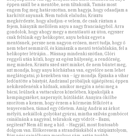
éppen száll be a mentőbe, nem tiltakozik, Tamás most
engem fog meg határozottan, nem hagyja, hogy odaadjam a
karkötőt anyunak. Nem tudok elaludni, Krisztu
megkérdezte, hogy aludjon-e velem, de csak ráztam a
fejem, hiányzik mellőlem anyu a nagy franciaágyból. Arra
gondolok, hogy ahogy megy a mentőautó az úton, egyszer
csak feltűnik egy helikopter, anyu behúz egyet a
mentősnek, persze nem nagyon erősen, mert tudja, hogy ő
nem tehet semmiről, és kimászik a mentő tetőablakán, fel a
helikopter létráján… Másnap mindenki szótlan, Glóri
reggeli után közli, hogy az egész hülyeség, a rendőrség,
meg minden, Krisztu szed szét minket, de nem büntet meg,
azt mondja, hogy anyu kórházban van, egyelőre nem lehet
meglátogatni, jó kezekben van – így mondja. Éjszaka a vihar
ledöntötte a bástyát, Andrissal próbáljuk újjáépíteni, éppen
nekikezdenénk a hídnak, amikor megjön a néni meg a
bácsi, leülnek a vattacukros közelében, kipakolják a
kempingszéket, napernyőt, hűtőládát. Annyira ökölbe
szorítom a kezem, hogy érzem a körmeim félkörét a
tenyeremben, támad egy ötletem. Amíg Andris az árkot
mélyíti, nekiállok golyókat gyúrni, mintha szilvás gombócot
csinálnánk a nagyival, telirakok egy vödröt – Bazsi,
segítesz? Nem áll meg a híd. – Hagyjál, most fontosabb
dolgom van. Előkeresem a strandtáskából a vízipisztolyom,
Rózi néni sajnálkozva mosolyog rám, aztán tovább