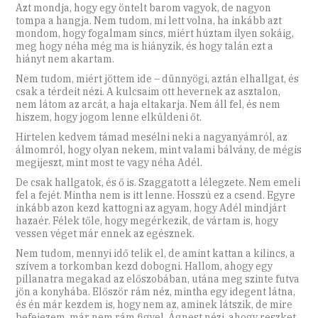
Azt mondja, hogy egy öntelt barom vagyok, de nagyon
tompa a hangja. Nem tudom, mi lett volna, ha inkább azt
mondom, hogy fogalmam sincs, miért húztam ilyen sokáig,
meg hogy néha még ma is hiányzik, és hogy talán ezt a
hiányt nem akartam.
Nem tudom, miért jöttem ide – dünnyögi, aztán elhallgat, és
csak a térdeit nézi. A kulcsaim ott hevernek az asztalon,
nem látom az arcát, a haja eltakarja. Nem áll fel, és nem
hiszem, hogy jogom lenne elküldeni őt.
Hirtelen kedvem támad mesélni neki a nagyanyámról, az
álmomról, hogy olyan nekem, mint valami bálvány, de mégis
megijeszt, mint most te vagy néha Adél.
De csak hallgatok, és ő is. Szaggatott a lélegzete. Nem emeli
fel a fejét. Mintha nem is itt lenne. Hosszú ez a csend. Egyre
inkább azon kezd kattogni az agyam, hogy Adél mindjárt
hazaér. Félek tőle, hogy megérkezik, de vártam is, hogy
vessen véget már ennek az egésznek.
Nem tudom, mennyi idő telik el, de amint kattan a kilincs, a
szívem a torkomban kezd dobogni. Hallom, ahogy egy
pillanatra megakad az előszobában, utána meg szinte futva
jön a konyhába. Először rám néz, mintha egy idegent látna,
és én már kezdem is, hogy nem az, aminek látszik, de mire
befejezem, már nem rám figyel, Ágnest nézi, ahogy reszket,