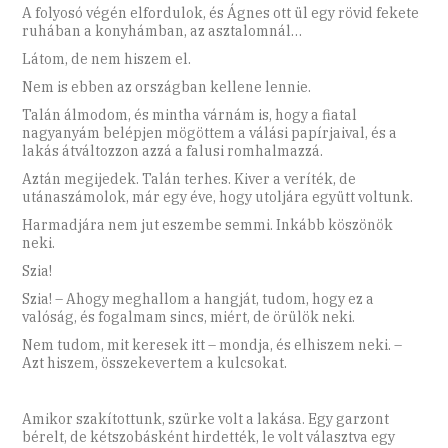
A folyosó végén elfordulok, és Ágnes ott ül egy rövid fekete
ruhában a konyhámban, az asztalomnál…
Látom, de nem hiszem el.
Nem is ebben az országban kellene lennie.
Talán álmodom, és mintha várnám is, hogy a fiatal
nagyanyám belépjen mögöttem a válási papírjaival, és a
lakás átváltozzon azzá a falusi romhalmazzá.
Aztán megijedek. Talán terhes. Kiver a veríték, de
utánaszámolok, már egy éve, hogy utoljára együtt voltunk.
Harmadjára nem jut eszembe semmi. Inkább köszönök
neki.
Szia!
Szia! – Ahogy meghallom a hangját, tudom, hogy ez a
valóság, és fogalmam sincs, miért, de örülök neki.
Nem tudom, mit keresek itt – mondja, és elhiszem neki. –
Azt hiszem, összekevertem a kulcsokat.
Amikor szakítottunk, szürke volt a lakása. Egy garzont
bérelt, de kétszobásként hirdették, le volt választva egy