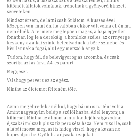
és be a házba, a tisztaszobába a dédszüleimet, mintha
kitömött állatok volnának, trónolnak a gyönyörű hímzett
szöveteken.
Mindezt érzem, de látni csak őt látom. A húszas évei
közepén van, mint én, ha valóban ekkor vált volna el, én ma
nem élnék. A termete meglepően magas, a haja egyetlen
fonatban lóg le a derekáig, a homloka széles, az orrnyerge
keskeny, az ajkai szinte beleolvadnak a bőre színébe, és
kivillannak a fogai, alul egy metsző hiányzik.
Tudom, hogy fél, de belevigyorog az arcomba, és csak
szorítja azt az árva A4-es papírt.
Megijeszt.
Valahogy perverz ez az egész.
Mintha az életemet félteném tőle.
Aztán megébredek anélkül, hogy bármi is történt volna.
Amint nagyanyám belép a szülői házba, Adél lenyomja a
kilincset. Mintha az álmom a munkaidejéhez igazodna;
éjszakai műszak plusz tíz perc séta haza. Nem tusol le, csak
a lábát mossa meg, azt is hideg vízzel, hogy a kazán ne
kapcsoljon be. Gyűlöli az éjszakai zajokat.