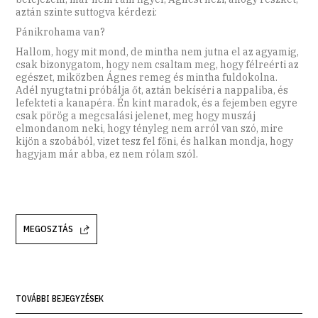
aztán szinte suttogva kérdezi:
Pánikrohama van?
Hallom, hogy mit mond, de mintha nem jutna el az agyamig,
csak bizonygatom, hogy nem csaltam meg, hogy félreérti az
egészet, miközben Ágnes remeg és mintha fuldokolna.
Adél nyugtatni próbálja őt, aztán bekíséri a nappaliba, és
lefekteti a kanapéra. Én kint maradok, és a fejemben egyre
csak pörög a megcsalási jelenet, meg hogy muszáj
elmondanom neki, hogy tényleg nem arról van szó, mire
kijön a szobából, vizet tesz fel főni, és halkan mondja, hogy
hagyjam már abba, ez nem rólam szól.
MEGOSZTÁS
TOVÁBBI BEJEGYZÉSEK