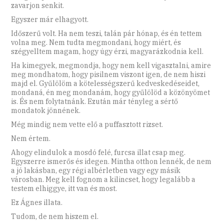
zavarjon senkit.
Egyszer már elhagyott.
Időszerű volt. Ha nem teszi, talán pár hónap, és én tettem
volna meg. Nem tudta megmondani, hogy miért, és
szégyelltem magam, hogy úgy érzi, magyarázkodnia kell.
Ha kimegyek, megmondja, hogy nem kell vigasztalni, amire
meg mondhatom, hogy pisilnem viszont igen, de nem hiszi
majd el. Gyűlölöm a kötelességszerű kedveskedéseidet,
mondaná, én meg mondanám, hogy gyűlölöd a közönyömet
is. És nem folytatnánk. Ezután már tényleg a sértő
mondatok jönnének.
Még mindig nem vette elő a puffasztott rizset.
Nem értem.
Ahogy elindulok a mosdó felé, furcsa illat csap meg.
Egyszerre ismerős és idegen. Mintha otthon lennék, de nem
a jó lakásban, egy régi albérletben vagy egy másik
városban. Meg kell fognom a kilincset, hogy legalább a
testem elhiggye, itt van és most.
Ez Ágnes illata.
Tudom, de nem hiszem el.