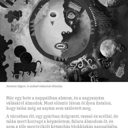
Szentes Zágon: A szabad választás illúziója
Már egy hete a nappaliban alszom, és a nagyanyám
válásáról álmodok. Most először látom őt ilyen fiatalon,
hogy talán még az anyám sem született meg.
A városban élt, egy gyárban dolgozott, vassal és acéllal, de
talán mert korrupt a képzeletem, falura álmodom őt, és
nem a tőle megörökölt kétszobás blokklakás nappalijába.