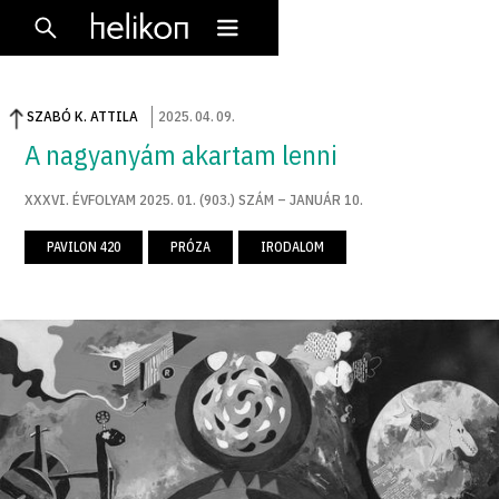
SZABÓ K. ATTILA
2025
.
04
.
09
.
A nagyanyám akartam lenni
XXXVI. ÉVFOLYAM 2025. 01. (903.) SZÁM – JANUÁR 10.
PAVILON 420
PRÓZA
IRODALOM