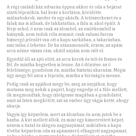
A régi családi ház udvarán éppen akkor ér oda a bejárat
alatti lépcsőhöz, bal keze a korláton, körülötte
málnabokrok, szeder és egy akácfa. A tetőszerkezet és a
falak ma is állnak, de lakhatatlan, a falu is, ahol épült. A
férje sehol, ő nem csak az álomból, az emlékeimből is
hiányzik, nem tudok róla semmit, csak valami furcsa
bizsergő jelenlét van ott a kapu sarkában, a takarásban,
ami talán ő lehetne. De ha utánamennék, érzem, az apám
arca nézne vissza rám, akitől anyám nem vált el.
Egyedül áll az ajtó előtt, az arca kerek és telt és feszes és
fél, de mintha kegyetlen is lenne. Az ő döntése, az ő
felelőssége, gondolom én, mintha biztatni akarnám. Mégis
úgy megy fel azon a lépcsőn, mintha a bíróságra menne.
Pedig csak az apjához megy be, meg az anyjához, hogy
mutassa meg nekik a papírt, hogy engedje el a füle mellett,
ők megmondták, hogy ízlelgesse magában a gondolatot,
amit az Isten megkötött, azt az ember úgy vágja ketté, ahogy
akarja.
Vagyis így képzelem, mert az álomban én nem jutok be a
házba. A kút mellett állok, és mint egy kimerevített képet,
nézem a fiatal és idegen nagyanyámat, miközben a kapu
tövébe képzelem oda az apámszerű elhagyott nagyapámat,