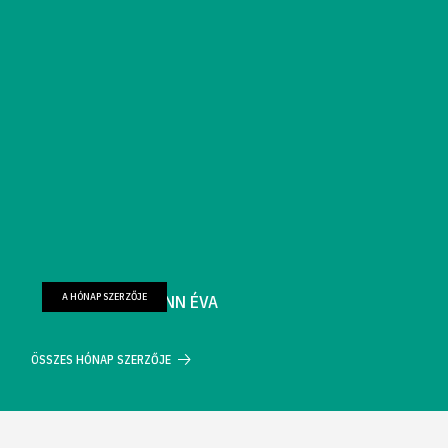
A HÓNAP SZERZŐJE
FARKAS WELLMANN ÉVA
ÖSSZES HÓNAP SZERZŐJE