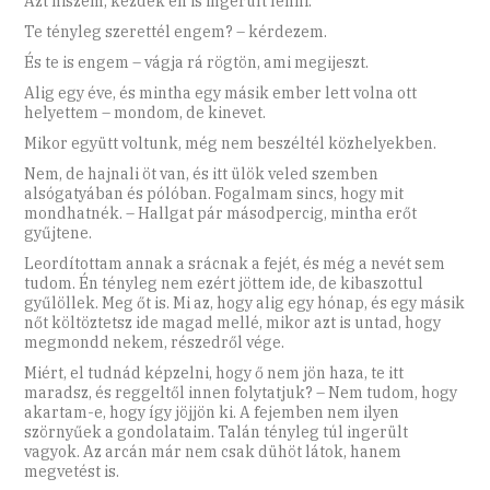
Azt hiszem, kezdek én is ingerült lenni.
Te tényleg szerettél engem? – kérdezem.
És te is engem – vágja rá rögtön, ami megijeszt.
Alig egy éve, és mintha egy másik ember lett volna ott
helyettem – mondom, de kinevet.
Mikor együtt voltunk, még nem beszéltél közhelyekben.
Nem, de hajnali öt van, és itt ülök veled szemben
alsógatyában és pólóban. Fogalmam sincs, hogy mit
mondhatnék. – Hallgat pár másodpercig, mintha erőt
gyűjtene.
Leordítottam annak a srácnak a fejét, és még a nevét sem
tudom. Én tényleg nem ezért jöttem ide, de kibaszottul
gyűlöllek. Meg őt is. Mi az, hogy alig egy hónap, és egy másik
nőt költöztetsz ide magad mellé, mikor azt is untad, hogy
megmondd nekem, részedről vége.
Miért, el tudnád képzelni, hogy ő nem jön haza, te itt
maradsz, és reggeltől innen folytatjuk? – Nem tudom, hogy
akartam-e, hogy így jöjjön ki. A fejemben nem ilyen
szörnyűek a gondolataim. Talán tényleg túl ingerült
vagyok. Az arcán már nem csak dühöt látok, hanem
megvetést is.