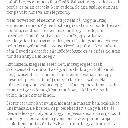
hálófülke, és onnan nyílt a fürdő. Valószínűleg csak ősz volt,
borús, és talán esett is. Nem tudom, de az a szürke annyira
tompa volt, mint valami légszomj.
Nem terveztem el semmit, ott jöttem rá, hogy muszáj
elmennem innen. Ágnes közben gránátalmát bontott, és azt
mondta, rendben, de nem hiszem, hogy értette, mit
beszélek. Göndör volt a haja és vörös, egy tálkába
szedegette ki a piros magokat, és a lé, ahogy a hüvelykjével
beletúrt a gyümölcsbe, szétspriccolt a pulton. Nem nézett
rám. Egyetlen érzetbe sűrűsödött össze ez az egész délután:
minden annyira mindegy.
Azt hiszem, mégsem esett, nem is csepergett, csak
szárazaszfaltszínű volt az ég, a blokkok, a parkoló autók,
még az aszfalt is, és mikor már mentem volna, mint egy
elcsépelt poén csattanója, megérkeztek a szülei. Ha
dühített vagy fájt volna eléggé, talán még nevettem is volna
rajta, de így csak megkívántam, hogy inkább ő mondta
volna, menjek már innen.
Szerencsétlenek vagyunk, mondtam magamban, ócskák és
unalmasak. De közben Árpi belekezdett a nagy hírbe, és
Éva, a felesége, folytatta, hogy megveszik ezt a kicsi garzont,
amire görcsbe rándult a gyomrom, akkor pár hónapja
örököltem, tudták ők is, és Éva sorolta, hogy akkor van ez a