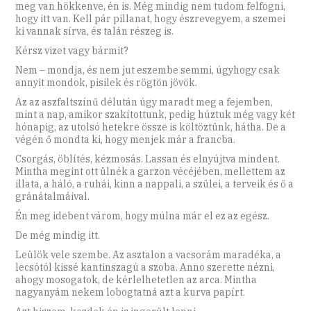
meg van hökkenve, én is. Még mindig nem tudom felfogni,
hogy itt van. Kell pár pillanat, hogy észrevegyem, a szemei
ki vannak sírva, és talán részeg is.
Kérsz vizet vagy bármit?
Nem – mondja, és nem jut eszembe semmi, úgyhogy csak
annyit mondok, pisilek és rögtön jövök.
Az az aszfaltszínű délután úgy maradt meg a fejemben,
mint a nap, amikor szakítottunk, pedig húztuk még vagy két
hónapig, az utolsó hetekre össze is költöztünk, hátha. De a
végén ő mondta ki, hogy menjek már a francba.
Csorgás, öblítés, kézmosás. Lassan és elnyújtva mindent.
Mintha megint ott ülnék a garzon vécéjében, mellettem az
illata, a háló, a ruhái, kinn a nappali, a szülei, a terveik és ő a
gránátalmáival.
Én meg idebent várom, hogy múlna már el ez az egész.
De még mindig itt.
Leülök vele szembe. Az asztalon a vacsorám maradéka, a
lecsótól kissé kantinszagú a szoba. Anno szerette nézni,
ahogy mosogatok, de kérlelhetetlen az arca. Mintha
nagyanyám nekem lobogtatná azt a kurva papírt.