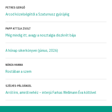
PETRES GERGŐ
Arcod közelségétől a Szaturnusz gyűrűjéig
PAPP ATTILA ZSOLT
Még mindig itt, avagy a nosztalgia diszkrét bája
A hónap sikerkönyvei (június, 2026)
NÁNIA HANNA
Rostában a szem
SZÉLYES-PÁL DÁNIEL
Arról írni, amiről nehéz – interjú Farkas Wellmann Éva költővel