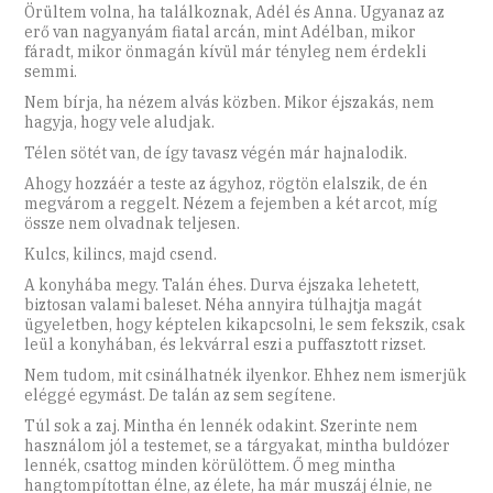
Örültem volna, ha találkoznak, Adél és Anna. Ugyanaz az
erő van nagyanyám fiatal arcán, mint Adélban, mikor
fáradt, mikor önmagán kívül már tényleg nem érdekli
semmi.
Nem bírja, ha nézem alvás közben. Mikor éjszakás, nem
hagyja, hogy vele aludjak.
Télen sötét van, de így tavasz végén már hajnalodik.
Ahogy hozzáér a teste az ágyhoz, rögtön elalszik, de én
megvárom a reggelt. Nézem a fejemben a két arcot, míg
össze nem olvadnak teljesen.
Kulcs, kilincs, majd csend.
A konyhába megy. Talán éhes. Durva éjszaka lehetett,
biztosan valami baleset. Néha annyira túlhajtja magát
ügyeletben, hogy képtelen kikapcsolni, le sem fekszik, csak
leül a konyhában, és lekvárral eszi a puffasztott rizset.
Nem tudom, mit csinálhatnék ilyenkor. Ehhez nem ismerjük
eléggé egymást. De talán az sem segítene.
Túl sok a zaj. Mintha én lennék odakint. Szerinte nem
használom jól a testemet, se a tárgyakat, mintha buldózer
lennék, csattog minden körülöttem. Ő meg mintha
hangtompítottan élne, az élete, ha már muszáj élnie, ne