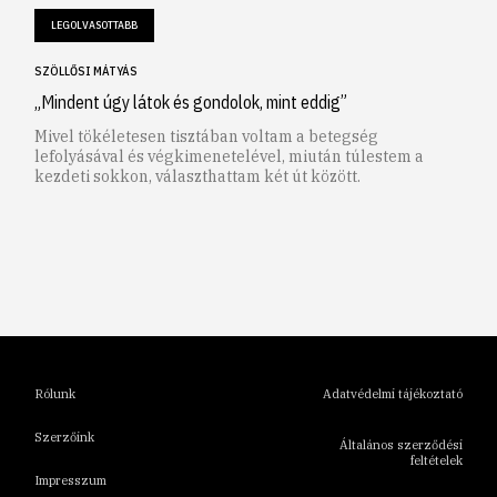
LEGOLVASOTTABB
SZÖLLŐSI MÁTYÁS
„Mindent úgy látok és gondolok, mint eddig”
Mivel tökéletesen tisztában voltam a betegség
lefolyásával és végkimenetelével, miután túlestem a
kezdeti sokkon, választhattam két út között.
1
2
3
4
5
6
Rólunk
Adatvédelmi tájékoztató
Szerzőink
Általános szerződési
feltételek
Impresszum