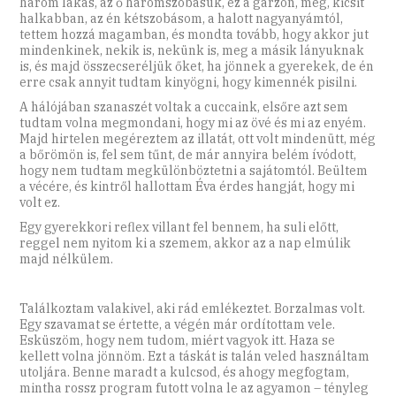
három lakás, az ő háromszobásuk, ez a garzon, meg, kicsit
halkabban, az én kétszobásom, a halott nagyanyámtól,
tettem hozzá magamban, és mondta tovább, hogy akkor jut
mindenkinek, nekik is, nekünk is, meg a másik lányuknak
is, és majd összecseréljük őket, ha jönnek a gyerekek, de én
erre csak annyit tudtam kinyögni, hogy kimennék pisilni.
A hálójában szanaszét voltak a cuccaink, elsőre azt sem
tudtam volna megmondani, hogy mi az övé és mi az enyém.
Majd hirtelen megéreztem az illatát, ott volt mindenütt, még
a bőrömön is, fel sem tűnt, de már annyira belém ívódott,
hogy nem tudtam megkülönböztetni a sajátomtól. Beültem
a vécére, és kintről hallottam Éva érdes hangját, hogy mi
volt ez.
Egy gyerekkori reflex villant fel bennem, ha suli előtt,
reggel nem nyitom ki a szemem, akkor az a nap elmúlik
majd nélkülem.
Találkoztam valakivel, aki rád emlékeztet. Borzalmas volt.
Egy szavamat se értette, a végén már ordítottam vele.
Esküszöm, hogy nem tudom, miért vagyok itt. Haza se
kellett volna jönnöm. Ezt a táskát is talán veled használtam
utoljára. Benne maradt a kulcsod, és ahogy megfogtam,
mintha rossz program futott volna le az agyamon – tényleg