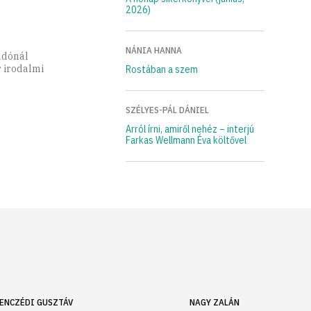
2026)
NÁNIA HANNA
adónál
 irodalmi
Rostában a szem
SZÉLYES-PÁL DÁNIEL
Arról írni, amiről nehéz – interjú
Farkas Wellmann Éva költővel
ENCZÉDI GUSZTÁV
NAGY ZALÁN