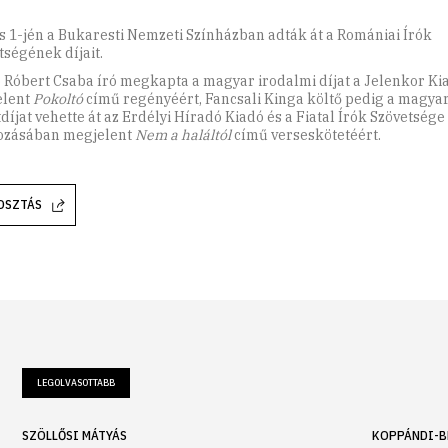
s 1-jén a Bukaresti Nemzeti Színházban adták át a Romániai Írók
tségének díjait.
 Róbert Csaba író megkapta a magyar irodalmi díjat a Jelenkor Ki
elent
Pokoltó
című regényéért, Fancsali Kinga költő pedig a magyar
díjat vehette át az Erdélyi Híradó Kiadó és a Fiatal Írók Szövetsége
ozásában megjelent
Nem a haláltól
című verseskötetéért.
OSZTÁS
LEGOLVASOTTABB
SZÖLLŐSI MÁTYÁS
KOPPÁNDI-B