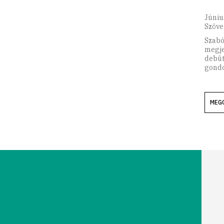
Júniu
Szöve
Szabó
megj
debüt
gond
MEG