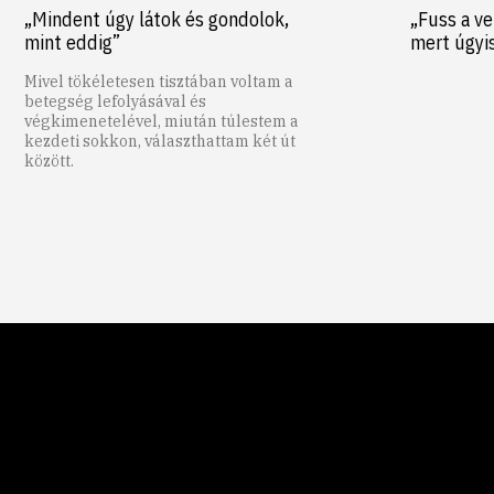
„Mindent úgy látok és gondolok,
„Fuss a ve
mint eddig”
mert úgyi
Mivel tökéletesen tisztában voltam a
betegség lefolyásával és
végkimenetelével, miután túlestem a
kezdeti sokkon, választhattam két út
között.