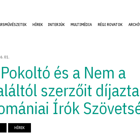
ÁRSMŰVÉSZETEK
HÍREK
INTERJÚK
MULTIMÉDIA
RÉGI ROVATOK
ARCHÍ
06
.
01
.
 Pokoltó és a Nem a
láltól szerzőit díjazta
omániai Írók Szövets
R
HÍREK