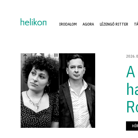
IRODALOM
AGORA
LÉZENGŐ RITTER
T
2026
.
A
ha
R
HÍ