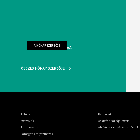
A HÓNAP SZERZŐJE
FARKAS WELLMANN ÉVA
ÖSSZES HÓNAP SZERZŐJE
Rólunk
Kapcsolat
Szerzőink
Adatvédelmi tájékoztató
Impresszum
Általános szerződési feltételek
Támogatók és partnerek