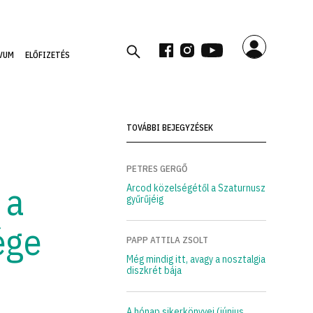
VUM
ELŐFIZETÉS
TOVÁBBI BEJEGYZÉSEK
PETRES GERGŐ
 a
Arcod közelségétől a Szaturnusz
gyűrűjéig
ége
PAPP ATTILA ZSOLT
Még mindig itt, avagy a nosztalgia
diszkrét bája
A hónap sikerkönyvei (június,