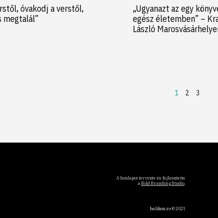
rstől, óvakodj a verstől,
„Ugyanazt az egy könyv
s megtalál”
egész életemben” – Kr
László Marosvásárhely
1
2
3
A honlapot tervezte és fejlesztette
a
Bold Branding Studio
.
helikon.ro
© 2021