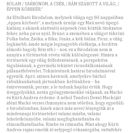
RÓLAM / VARRÓNŐM, A CSÉR, / RÁM SZABOTT A VILÁG, /
ÉPPEN KÖRBEÉR.”
Az Eltolható Birodalom, melynek világa egy fél nappaliban
„éppen körbeér”, s melynek úrnője egy Mati nevű tipegő
kislány, s akinek alattvalói népesek (van köztük titokzatos
fehér, néha piros nyúl, Brúnó; a szemében a világot tükröző
Polka baba; Zsóka, a fóka; Jónás, a kék bálna; Picur, a világ
legkisebb, ámde mégis legnagyobb elefántja, a fordítva
álmodó bagoly, Rézi stb.) – nos, ez a Birodalom nem is
annyira a történetek révén válik különlegessé. Hiszen a
történetek egy világ felfedezésének, a perspektíva
tágulásának, a gyermeki tekintet rácsodálkozásának
pillanatfelvételei. Tekintetének határai birodalmáéval
egyezők. Apró, színes kavicsok, amelyekre bárhol
rábukkanhatunk jártunkban-keltünkben – ha
észrevesszük, persze, s le tudunk hajolni értük. Hogy
üveggolyókká, netán gyöngyszemekké váljanak, az Mackó
és Kürti Andrea érdeme. A néhol Tandori Dezső Mackóját
idéző Mackó versei (bizonyára nem véletlen, hogy egyedüli
e birodalomban, kinek nincs más neve) lényegítik át a
mindennapi történeteket valami másba, valami
leheletkönnyűbe, valami megfoghatatlanba és
elmondhatatlanba. Rímbe és ritmusba. Mint ahogy Kürti
Andrea rajzai emelik át selypegő rókasárgába, vattafehér