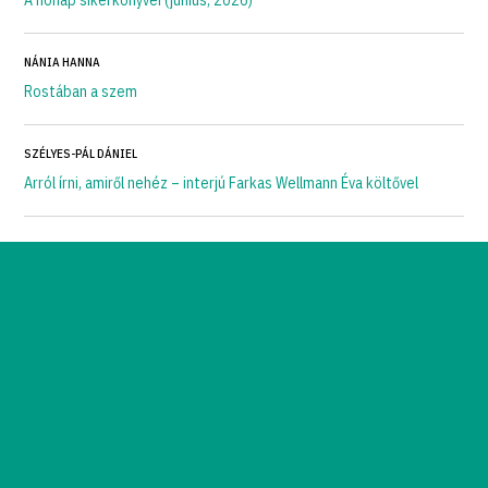
A hónap sikerkönyvei (június, 2026)
NÁNIA HANNA
Rostában a szem
SZÉLYES-PÁL DÁNIEL
Arról írni, amiről nehéz – interjú Farkas Wellmann Éva költővel