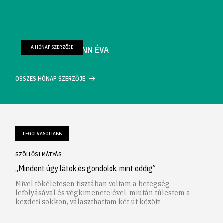
A HÓNAP SZERZŐJE
FARKAS WELLMANN ÉVA
ÖSSZES HÓNAP SZERZŐJE
LEGOLVASOTTABB
SZÖLLŐSI MÁTYÁS
„Mindent úgy látok és gondolok, mint eddig”
Mivel tökéletesen tisztában voltam a betegség
lefolyásával és végkimenetelével, miután túlestem a
kezdeti sokkon, választhattam két út között.