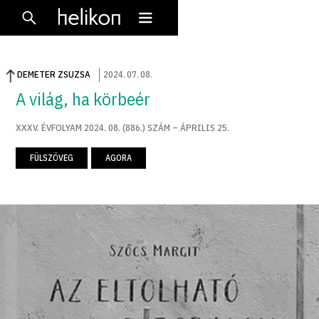
DEMETER ZSUZSA
2024
.
07
.
08
.
A világ, ha körbeér
XXXV. ÉVFOLYAM 2024. 08. (886.) SZÁM – ÁPRILIS 25.
FÜLSZÖVEG
AGORA