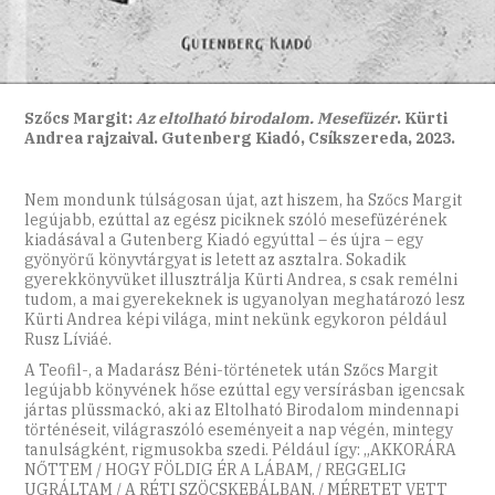
Szőcs Margit:
Az eltolható birodalom.
Mesefüzér
. Kürti
Andrea rajzaival. Gutenberg Kiadó, Csíkszereda, 2023.
Nem mondunk túlságosan újat, azt hiszem, ha Szőcs Margit
legújabb, ezúttal az egész piciknek szóló mesefüzérének
kiadásával a Gutenberg Kiadó egyúttal – és újra – egy
gyönyörű könyvtárgyat is letett az asztalra. Sokadik
gyerekkönyvüket illusztrálja Kürti Andrea, s csak remélni
tudom, a mai gyerekeknek is ugyanolyan meghatározó lesz
Kürti Andrea képi világa, mint nekünk egykoron például
Rusz Líviáé.
A Teofil-, a Madarász Béni-történetek után Szőcs Margit
legújabb könyvének hőse ezúttal egy versírásban igencsak
jártas plüssmackó, aki az Eltolható Birodalom mindennapi
történéseit, világraszóló eseményeit a nap végén, mintegy
tanulságként, rigmusokba szedi. Például így: „AKKORÁRA
NŐTTEM / HOGY FÖLDIG ÉR A LÁBAM, / REGGELIG
UGRÁLTAM / A RÉTI SZÖCSKEBÁLBAN. / MÉRETET VETT