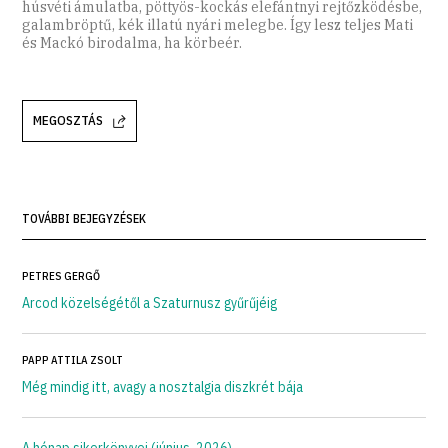
húsvéti ámulatba, pöttyös-kockás elefántnyi rejtőzködésbe,
galambröptű, kék illatú nyári melegbe. Így lesz teljes Mati
és Mackó birodalma, ha körbeér.
MEGOSZTÁS
TOVÁBBI BEJEGYZÉSEK
PETRES GERGŐ
Arcod közelségétől a Szaturnusz gyűrűjéig
PAPP ATTILA ZSOLT
Még mindig itt, avagy a nosztalgia diszkrét bája