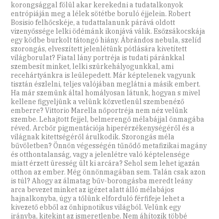
korongsággal fölül akar kerekedni a tudatalkonyok
entrópiáján meg a lélek sötétbe boruló éjjelein. Robert
Bosisio felhőcskéje, a tudattalanunk párává oldott
vizenyőssége lelki ödémánk ikonjává válik. Esőzsákocskája
egy ködbe burkolt tátongó hiány. Ábrándos nebula, szelíd
szorongás, elveszített jelenlétünk pótlására kivetített
világborulat? Fiatal lány portréja is tudati páránkkal
szembesít minket, lelki szürkehályogunkkal, ami
recehártyánkra is leülepedett. Már képtelenek vagyunk
tisztán észlelni, teljes valójában meglátni a másik embert.
Ha már szemünk által homályosan látunk, hogyan s mivel
kellene figyeljünk a velünk közvetlenül szembenéző
emberre? Vittorio Marella nőportréja nem néz velünk
szembe. Lehajtott fejjel, belmerengő mélabájjal önmagába
réved. Arcbőr pigmentációja hiperérzékenységéről és a
világnak kitettségéről árulkodik. Szorongás méla
bűvöletben? Önnön végességén tűnődő metafizikai magány
és otthontalanság, vagy a jelenlétre való képtelensége
miatt érzett üresség ült ki arcára? Sehol sem lehet igazán
otthon az ember. Még önnönmagában sem. Talán csak azon
is túl? Ahogy az álmatag bűv-borongásba meredt leány
arca bevezet minket az igézet alatt álló mélabájos
hajnalkonyba, úgy a tőlünk elforduló férfifeje lehet a
kivezető ebből az önhipnotikus világból. Velünk egy
irányba, kitekint az ismeretlenbe. Nem áhítozik többé