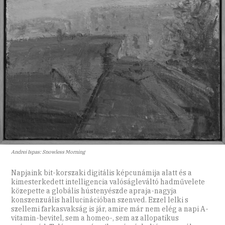
Andrei Ispas: Snowless Morning
Napjaink bit-korszaki digitális képcunámija alatt és a
kimesterkedett intelligencia valóságleváltó hadművelete
közepette a globális hústenyészde apraja-nagyja
konszenzuális hallucinációban szenved. Ezzel lelki s
szellemi farkasvakság is jár, amire már nem elég a napi A-
vitamin-bevitel, sem a homeo-, sem az allopatikus