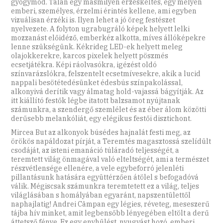
gyógymód. Talán egy másmilyen érzéskeltés, egy mélyen
emberi, személyes, érzelmi érintés kellene, ami egyben
vizuálisan érzéki is. Ilyen lehet a jó öreg festészet
nyelvezete. A folyton ugrabugráló képek helyett lelki
mozzanást előidéző, emberkéz alkotta, míves állóképekre
lenne szükségünk. Kékrideg LED-ek helyett meleg
olajokkerekre, karcos pixelek helyett pöszmés
ecsetjátékra. Képi ráolvasókra, igézést oldó
színvarázslókra, felszentelt ecsetmívesekre, akik a lucid
nappali besötétedésünket édesbús színpakolással,
alkonyivá derítik vagy álmatag hold-vajassá bágyítják. Az
itt kiállító festők légbe itatott balzsamot nyújtanak
számunkra, a szendergő szemlélet és az éber álom közötti
derűsebb melankóliát, egy elégikus festői disztichont.
Mircea But az alkonyok búsédes hajnalát festi meg, az
örökös napáldozat pírját, a Teremtés magasztossá szelídült
csodáját, az isteni emanáció túláradó teljességét, a
teremtett világ önmagával való elteltségét, ami a természet
részvétlensége ellenére, a vele egybeforró jelenléti
pillantásunk hatására együttérzően átölel s befogadóvá
válik. Mégiscsak számunkra teremtetett ez a világ, teljes
világlásában s homályában egyaránt, napszentülettől
naphajlatig! Andrei Câmpan egy légies, réveteg, meseszerű
tájba hív minket, amit legbensőbb lényegében eltölt a derű
áttetsző fénye. Ez egy enyhülést, nyugvást hozó, emberi