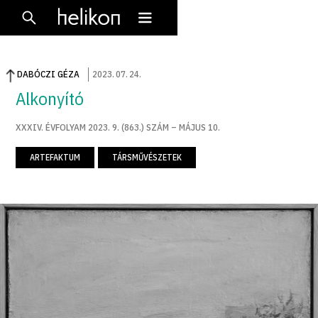
DABÓCZI GÉZA
2023
.
07
.
24
.
Alkonyító
XXXIV. ÉVFOLYAM 2023. 9. (863.) SZÁM – MÁJUS 10.
ARTEFAKTUM
TÁRSMŰVÉSZETEK