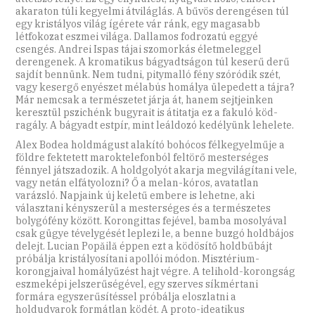
akaraton túli kegyelmi átviláglás. A bűvös derengésen túl
egy kristályos világ ígérete vár ránk, egy magasabb
létfokozat eszmei világa. Dallamos fodrozatú eggyé
csengés. Andrei Ispas tájai szomorkás életmeleggel
derengenek. A kromatikus bágyadtságon túl keserű derű
sajdít bennünk. Nem tudni, pitymalló fény szóródik szét,
vagy kesergő enyészet mélabús homálya ülepedett a tájra?
Már nemcsak a természetet járja át, hanem sejtjeinken
keresztül pszichénk bugyrait is átitatja ez a fakuló köd-
ragály. A bágyadt estpír, mint leáldozó kedélyünk lehelete.
Alex Bodea holdmágust alakító bohócos félkegyelműje a
földre fektetett maroktelefonból feltörő mesterséges
fénnyel játszadozik. A holdgolyót akarja megvilágítani vele,
vagy netán elfátyolozni? Ő a melan-kóros, avatatlan
varázsló. Napjaink új keletű embere is lehetne, aki
választani kényszerül a mesterséges és a természetes
bolygófény között. Korongittas fejével, bamba mosolyával
csak gügye tévelygését leplezi le, a benne buzgó holdbájos
delejt. Lucian Popăilă éppen ezt a ködösítő holdbűbájt
próbálja kristályosítani apollói módon. Misztérium-
korongjaival homályűzést hajt végre. A telihold-korongság
eszmeképi jelszerűségével, egy szerves síkmértani
formára egyszerűsítéssel próbálja eloszlatni a
holdudvarok formátlan ködét. A proto-ideatikus