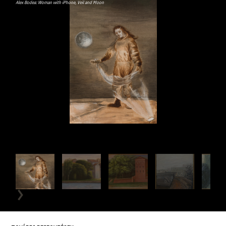
Alex Bodea: Woman with iPhone, Veil and Moon
Andrei 