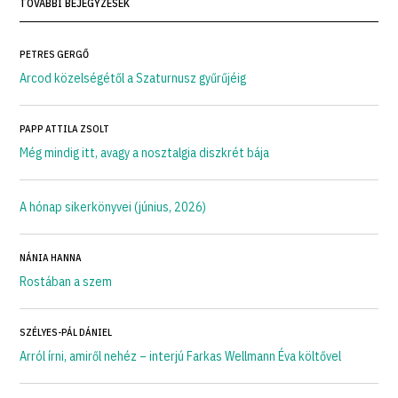
TOVÁBBI BEJEGYZÉSEK
PETRES GERGŐ
Arcod közelségétől a Szaturnusz gyűrűjéig
PAPP ATTILA ZSOLT
Még mindig itt, avagy a nosztalgia diszkrét bája
A hónap sikerkönyvei (június, 2026)
NÁNIA HANNA
Rostában a szem
SZÉLYES-PÁL DÁNIEL
Arról írni, amiről nehéz – interjú Farkas Wellmann Éva költővel