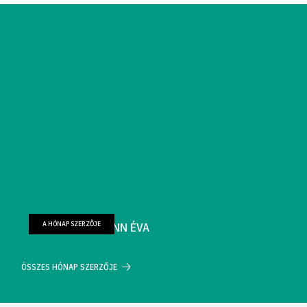
A HÓNAP SZERZŐJE
FARKAS WELLMANN ÉVA
ÖSSZES HÓNAP SZERZŐJE