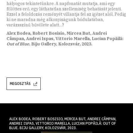
hályogos tekintetünkre. A napfonatát mutatja, ami egy
fölöttes erő, egy láthatatlan szellemiség behatását jelenti.
Ezzel a feloldozás reményét villantja fel az igézet alól. Pedig
ki ne maradna még alkonyiságunk bódulatában,
varázsszínű bűvölete alatt…?
Alex Bodea, Robert Bosisio, Mircea But, Andrei
Câmpan, Andrei Ispas, Vittorio Marella, Lucian Popăilă:
Out of Blue.
Biju Gallery, Kolozsvár, 2023.
MEGOSZTÁS
ALEX BODEA, ROBERT BOSISIO, MIRCEA BUT, ANDREI CÂMPAN,
ANDREI ISPAS, VITTORIO MARELLA, LUCIAN POPĂILĂ: OUT OF
BLUE. BIJU GALLERY, KOLOZSVÁR, 2023.