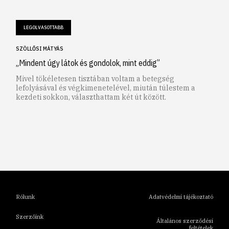
LEGOLVASOTTABB
SZÖLLŐSI MÁTYÁS
„Mindent úgy látok és gondolok, mint eddig”
Mivel tökéletesen tisztában voltam a betegség
lefolyásával és végkimenetelével, miután túlestem a
kezdeti sokkon, választhattam két út között.
1
2
3
4
5
6
Rólunk
Adatvédelmi tájékoztató
Szerzőink
Általános szerződési
feltételek