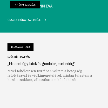
A HÓNAP SZERZŐJE
FARKAS WELLMANN ÉVA
ÖSSZES HÓNAP SZERZŐJE
LEGOLVASOTTABB
SZÖLLŐSI MÁTYÁS
„Mindent úgy látok és gondolok, mint eddig”
Mivel tökéletesen tisztában voltam a betegség
lefolyásával és végkimenetelével, miután túlestem a
kezdeti sokkon, választhattam két út között.
1
2
3
4
5
6