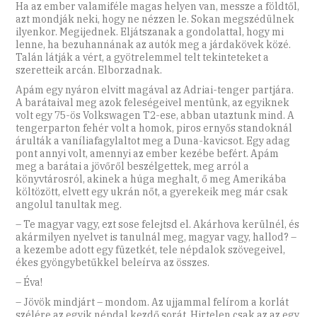
Ha az ember valamiféle magas helyen van, messze a földtől,
azt mondják neki, hogy ne nézzen le. Sokan megszédülnek
ilyenkor. Megijednek. Eljátszanak a gondolattal, hogy mi
lenne, ha bezuhannának az autók meg a járdakövek közé.
Talán látják a vért, a gyötrelemmel telt tekinteteket a
szeretteik arcán. Elborzadnak.
Apám egy nyáron elvitt magával az Adriai-tenger partjára.
A barátaival meg azok feleségeivel mentünk, az egyiknek
volt egy 75-ös Volkswagen T2-ese, abban utaztunk mind. A
tengerparton fehér volt a homok, piros ernyős standoknál
árulták a vaníliafagylaltot meg a Duna-kavicsot. Egy adag
pont annyi volt, amennyi az ember kezébe befért. Apám
meg a barátai a jövőről beszélgettek, meg arról a
könyvtárosról, akinek a húga meghalt, ő meg Amerikába
költözött, elvett egy ukrán nőt, a gyerekeik meg már csak
angolul tanultak meg.
– Te magyar vagy, ezt sose felejtsd el. Akárhova kerülnél, és
akármilyen nyelvet is tanulnál meg, magyar vagy, hallod? –
a kezembe adott egy füzetkét, tele népdalok szövegeivel,
ékes gyöngybetűkkel beleírva az összes.
– Éva!
– Jövök mindjárt – mondom. Az ujjammal felírom a korlát
szélére az egyik népdal kezdő sorát. Hirtelen csak az az egy