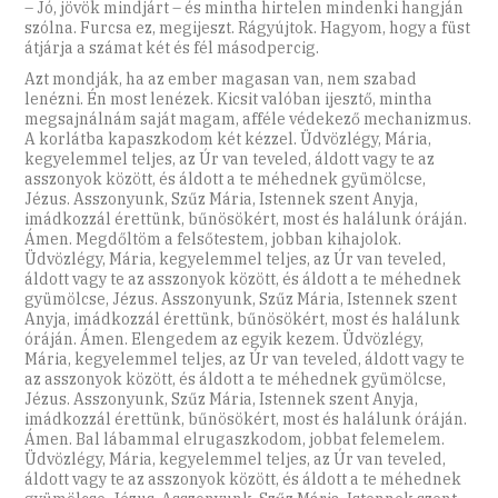
– Jó, jövök mindjárt – és mintha hirtelen mindenki hangján
szólna. Furcsa ez, megijeszt. Rágyújtok. Hagyom, hogy a füst
átjárja a számat két és fél másodpercig.
Azt mondják, ha az ember magasan van, nem szabad
lenézni. Én most lenézek. Kicsit valóban ijesztő, mintha
megsajnálnám saját magam, afféle védekező mechanizmus.
A korlátba kapaszkodom két kézzel. Üdvözlégy, Mária,
kegyelemmel teljes, az Úr van teveled, áldott vagy te az
asszonyok között, és áldott a te méhednek gyümölcse,
Jézus. Asszonyunk, Szűz Mária, Istennek szent Anyja,
imádkozzál érettünk, bűnösökért, most és halálunk óráján.
Ámen. Megdőltöm a felsőtestem, jobban kihajolok.
Üdvözlégy, Mária, kegyelemmel teljes, az Úr van teveled,
áldott vagy te az asszonyok között, és áldott a te méhednek
gyümölcse, Jézus. Asszonyunk, Szűz Mária, Istennek szent
Anyja, imádkozzál érettünk, bűnösökért, most és halálunk
óráján. Ámen. Elengedem az egyik kezem. Üdvözlégy,
Mária, kegyelemmel teljes, az Úr van teveled, áldott vagy te
az asszonyok között, és áldott a te méhednek gyümölcse,
Jézus. Asszonyunk, Szűz Mária, Istennek szent Anyja,
imádkozzál érettünk, bűnösökért, most és halálunk óráján.
Ámen. Bal lábammal elrugaszkodom, jobbat felemelem.
Üdvözlégy, Mária, kegyelemmel teljes, az Úr van teveled,
áldott vagy te az asszonyok között, és áldott a te méhednek