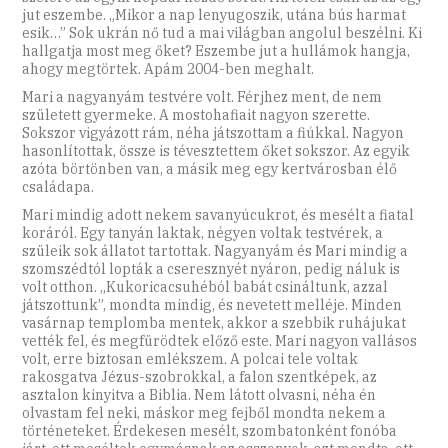
jut eszembe. „Mikor a nap lenyugoszik, utána bús harmat
esik…” Sok ukrán nő tud a mai világban angolul beszélni. Ki
hallgatja most meg őket? Eszembe jut a hullámok hangja,
ahogy megtörtek. Apám 2004-ben meghalt.
Mari a nagyanyám testvére volt. Férjhez ment, de nem
született gyermeke. A mostohafiait nagyon szerette.
Sokszor vigyázott rám, néha játszottam a fiúkkal. Nagyon
hasonlítottak, össze is tévesztettem őket sokszor. Az egyik
azóta börtönben van, a másik meg egy kertvárosban élő
családapa.
Mari mindig adott nekem savanyúcukrot, és mesélt a fiatal
koráról. Egy tanyán laktak, négyen voltak testvérek, a
szüleik sok állatot tartottak. Nagyanyám és Mari mindig a
szomszédtól lopták a cseresznyét nyáron, pedig náluk is
volt otthon. „Kukoricacsuhéból babát csináltunk, azzal
játszottunk”, mondta mindig, és nevetett melléje. Minden
vasárnap templomba mentek, akkor a szebbik ruhájukat
vették fel, és megfürödtek előző este. Mari nagyon vallásos
volt, erre biztosan emlékszem. A polcai tele voltak
rakosgatva Jézus-szobrokkal, a falon szentképek, az
asztalon kinyitva a Biblia. Nem látott olvasni, néha én
olvastam fel neki, máskor meg fejből mondta nekem a
történeteket. Érdekesen mesélt, szombatonként fonóba