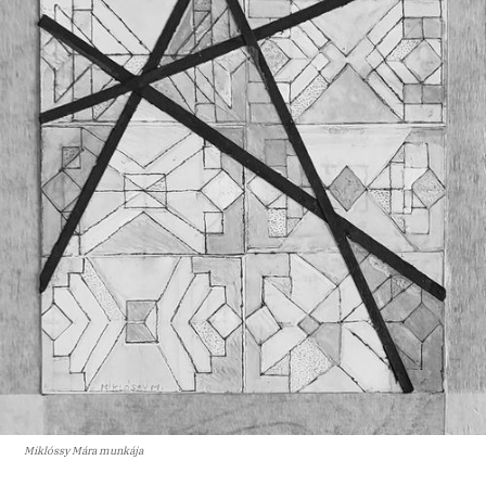
Miklóssy Mára munkája