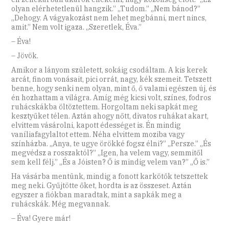
olyan elérhetetlenül hangzik.” „Tudom.” „Nem bánod?”
„Dehogy. A vágyakozást nem lehet megbánni, mert nincs,
amit.” Nem volt igaza. „Szeretlek, Éva.”
– Éva!
– Jövök.
Amikor a lányom született, sokáig csodáltam. A kis kerek
arcát, finom vonásait, pici orrát, nagy, kék szemeit. Tetszett
benne, hogy senki nem olyan, mint ő, ő valami egészen új, és
én hozhattam a világra. Amíg még kicsi volt, színes, fodros
ruhácskákba öltöztettem. Horgoltam neki sapkát meg
kesztyűket télen. Aztán ahogy nőtt, divatos ruhákat akart,
elvittem vásárolni, kapott édességet is. Én mindig
vaníliafagylaltot ettem. Néha elvittem moziba vagy
színházba. „Anya, te ugye örökké fogsz élni?” „Persze.” „És
megvédsz a rosszaktól?” „Igen, ha velem vagy, semmitől
sem kell félj.” „És a Jóisten? Ő is mindig velem van?” „Ő is.”
Ha vásárba mentünk, mindig a fonott karkötők tetszettek
meg neki. Gyűjtötte őket, hordta is az összeset. Aztán
egyszer a fiókban maradtak, mint a sapkák meg a
ruhácskák. Még megvannak.
– Éva! Gyere már!