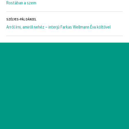
Rostában a szem
SZÉLYES-PÁL DÁNIEL
Arról írni, amiről nehéz – interjú Farkas Wellmann Éva költővel