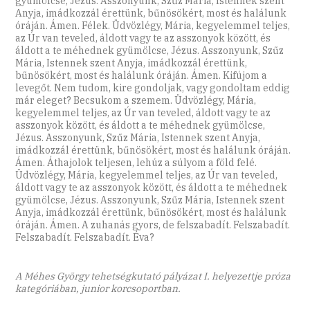
gyümölcse, Jézus. Asszonyunk, Szűz Mária, Istennek szent
Anyja, imádkozzál érettünk, bűnösökért, most és halálunk
óráján. Ámen. Félek. Üdvözlégy, Mária, kegyelemmel teljes,
az Úr van teveled, áldott vagy te az asszonyok között, és
áldott a te méhednek gyümölcse, Jézus. Asszonyunk, Szűz
Mária, Istennek szent Anyja, imádkozzál érettünk,
bűnösökért, most és halálunk óráján. Ámen. Kifújom a
levegőt. Nem tudom, kire gondoljak, vagy gondoltam eddig
már eleget? Becsukom a szemem. Üdvözlégy, Mária,
kegyelemmel teljes, az Úr van teveled, áldott vagy te az
asszonyok között, és áldott a te méhednek gyümölcse,
Jézus. Asszonyunk, Szűz Mária, Istennek szent Anyja,
imádkozzál érettünk, bűnösökért, most és halálunk óráján.
Ámen. Áthajolok teljesen, lehúz a súlyom a föld felé.
Üdvözlégy, Mária, kegyelemmel teljes, az Úr van teveled,
áldott vagy te az asszonyok között, és áldott a te méhednek
gyümölcse, Jézus. Asszonyunk, Szűz Mária, Istennek szent
Anyja, imádkozzál érettünk, bűnösökért, most és halálunk
óráján. Ámen. A zuhanás gyors, de felszabadít. Felszabadít.
Felszabadít. Felszabadít. Éva?
A Méhes György tehetségkutató pályázat I. helyezettje próza
kategóriában, junior korcsoportban.