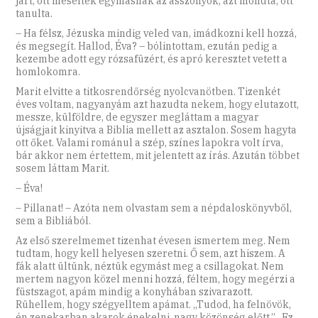
járt, ott meséltek egymásnak az asszonyok, azt mondta, ott
tanulta.
– Ha félsz, Jézuska mindig veled van, imádkozni kell hozzá,
és megsegít. Hallod, Éva? – bólintottam, ezután pedig a
kezembe adott egy rózsafüzért, és apró keresztet vetett a
homlokomra.
Marit elvitte a titkosrendőrség nyolcvanötben. Tizenkét
éves voltam, nagyanyám azt hazudta nekem, hogy elutazott,
messze, külföldre, de egyszer megláttam a magyar
újságjait kinyitva a Biblia mellett az asztalon. Sosem hagyta
ott őket. Valami románul a szép, színes lapokra volt írva,
bár akkor nem értettem, mit jelentett az írás. Azután többet
sosem láttam Marit.
– Éva!
– Pillanat! – Azóta nem olvastam sem a népdaloskönyvből,
sem a Bibliából.
Az első szerelmemet tizenhat évesen ismertem meg. Nem
tudtam, hogy kell helyesen szeretni. Ő sem, azt hiszem. A
fák alatt ültünk, néztük egymást meg a csillagokat. Nem
mertem nagyon közel menni hozzá, féltem, hogy megérzi a
füstszagot, apám mindig a konyhában szivarazott.
Rühellem, hogy szégyelltem apámat. „Tudod, ha felnövök,
én zenekarban akarok énekelni, nagy közönség előtt.” „Ez