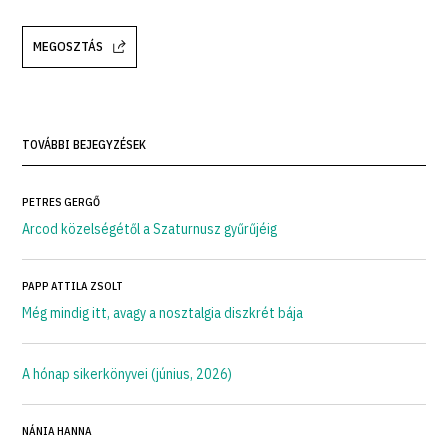
MEGOSZTÁS
TOVÁBBI BEJEGYZÉSEK
PETRES GERGŐ
Arcod közelségétől a Szaturnusz gyűrűjéig
PAPP ATTILA ZSOLT
Még mindig itt, avagy a nosztalgia diszkrét bája
A hónap sikerkönyvei (június, 2026)
NÁNIA HANNA