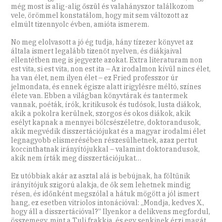
még most is alig-alig őszül és valahányszor találkozom
vele, örömmel konstatálom, hogy mit sem változott az
elmúlt tizennyolc évben, amióta ismerem.
No meg elolvasott a jó ég tudja, hány tízezer könyvet az
általa ismert legalább tizenöt nyelven, és diákjaival
ellentétben meg is jegyezte azokat. Extra literaturam non
est vita, si est vita, non est ita – Az irodalmon kívül nincs élet,
ha van élet, nem ilyen élet – ez Fried professzor úr
jelmondata, és ennek égisze alatt irigylésre méltó, színes
élete van. Ebben a világban könyvtárak és tantermek
vannak, poéták, írók, kritikusok és tudósok, lusta diákok,
akik a pokolra kerülnek, szorgos és okos diákok, akik
esélyt kapnak a mennyei bölcsészéletre, doktorandusok,
akik megvédik disszertációjukat és a magyar irodalmi élet
legnagyobb elismerésében részesülhetnek, azaz pertut
koccinthatnak irányítójukkal – valamint doktorandusok,
akik nem írták meg disszertációjukat…
Ez utóbbiak akár az asztal alá is bebújnak, ha föltűnik
irányítójuk szigorú alakja, de ők sem lehetnek mindig
résen, és időnként megszólal a hátuk mögött a jól ismert
hang, ez esetben vitriolos intonációval: „Mondja, kedves X.,
hogy áll a disszertációval?” Ilyenkor a delikvens megfordul,
összemegy, mint a Tuli frakkja, és egy senkinek érzi magát,