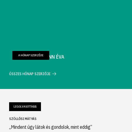
A HÓNAP SZERZŐJE
FARKAS WELLMANN ÉVA
ÖSSZES HÓNAP SZERZŐJE
LEGOLVASOTTABB
SZÖLLŐSI MÁTYÁS
„Mindent úgy látok és gondolok, mint eddig”