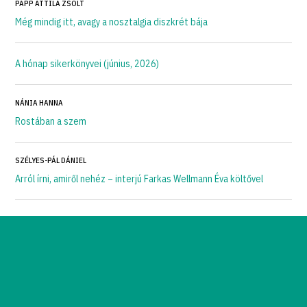
PAPP ATTILA ZSOLT
Még mindig itt, avagy a nosztalgia diszkrét bája
A hónap sikerkönyvei (június, 2026)
NÁNIA HANNA
Rostában a szem
SZÉLYES-PÁL DÁNIEL
Arról írni, amiről nehéz – interjú Farkas Wellmann Éva költővel