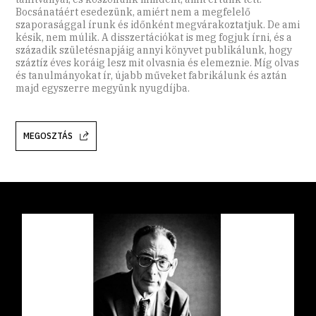
Bocsánatáért esedezünk, amiért nem a megfelelő
szaporasággal írunk és időnként megvárakoztatjuk. De ami
késik, nem múlik. A disszertációkat is meg fogjuk írni, és a
századik születésnapjáig annyi könyvet publikálunk, hogy
száztíz éves koráig lesz mit olvasnia és elemeznie. Míg olvas
és tanulmányokat ír, újabb műveket fabrikálunk és aztán
majd egyszerre megyünk nyugdíjba.
MEGOSZTÁS