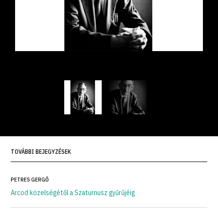
TOVÁBBI BEJEGYZÉSEK
PETRES GERGŐ
Arcod közelségétől a Szaturnusz gyűrűjéig