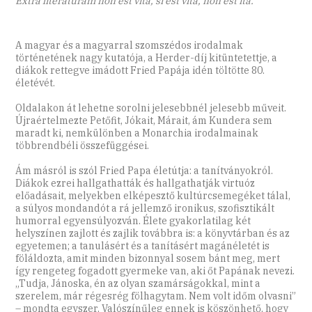
Extra literaturam non est vita, si est vita, non est ita.
A magyar és a magyarral szomszédos irodalmak
történetének nagy kutatója, a Herder-díj kitüntetettje, a
diákok rettegve imádott Fried Papája idén töltötte 80.
életévét.
Oldalakon át lehetne sorolni jelesebbnél jelesebb műveit.
Újraértelmezte Petőfit, Jókait, Márait, ám Kundera sem
maradt ki, nemkülönben a Monarchia irodalmainak
többrendbéli összefüggései.
Ám másról is szól Fried Papa életútja: a tanítványokról.
Diákok ezrei hallgathatták és hallgathatják virtuóz
előadásait, melyekben elképesztő kultúrcsemegéket tálal,
a súlyos mondandót a rá jellemző ironikus, szofisztikált
humorral egyensúlyozván. Élete gyakorlatilag két
helyszínen zajlott és zajlik továbbra is: a könyvtárban és az
egyetemen; a tanulásért és a tanításért magánéletét is
föláldozta, amit minden bizonnyal sosem bánt meg, mert
így rengeteg fogadott gyermeke van, aki őt Papának nevezi.
„Tudja, Jánoska, én az olyan szamárságokkal, mint a
szerelem, már régesrég fölhagytam. Nem volt időm olvasni”
– mondta egyszer. Valószínűleg ennek is köszönhető, hogy