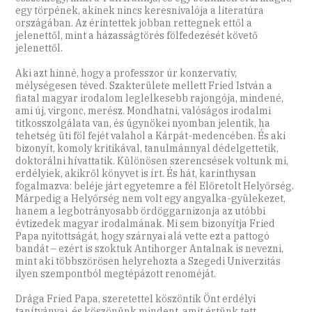
egy törpének, akinek nincs keresnivalója a literatúra
országában. Az érintettek jobban rettegnek ettől a
jelenettől, mint a házasságtörés fölfedezését követő
jelenettől.
Aki azt hinné, hogy a professzor úr konzervatív,
mélységesen téved. Szakterülete mellett Fried István a
fiatal magyar irodalom leglelkesebb rajongója, mindené,
ami új, virgonc, merész. Mondhatni, valóságos irodalmi
titkosszolgálata van, és ügynökei nyomban jelentik, ha
tehetség üti föl fejét valahol a Kárpát-medencében. És aki
bizonyít, komoly kritikával, tanulmánnyal dédelgettetik,
doktorálni hívattatik. Különösen szerencsések voltunk mi,
erdélyiek, akikről könyvet is írt. És hát, karinthysan
fogalmazva: beléje járt egyetemre a fél Előretolt Helyőrség.
Márpedig a Helyőrség nem volt egy angyalka-gyülekezet,
hanem a legbotrányosabb ördöggarnizonja az utóbbi
évtizedek magyar irodalmának. Mi sem bizonyítja Fried
Papa nyitottságát, hogy szárnyai alá vette ezt a pattogó
bandát – ezért is szoktuk Antihorger Antalnak is nevezni,
mint aki többszörösen helyrehozta a Szegedi Univerzitás
ilyen szempontból megtépázott renoméját.
Drága Fried Papa, szeretettel köszöntik Önt erdélyi
tanítványai, és köszönünk mindent, amit értünk tett.