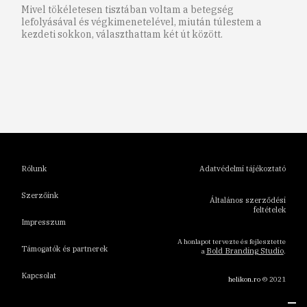
Mivel tökéletesen tisztában voltam a betegség
lefolyásával és végkimenetelével, miután túlestem a
kezdeti sokkon, választhattam két út között.
1
2
3
4
5
6
Rólunk
Adatvédelmi tájékoztató
Szerzőink
Általános szerződési
feltételek
Impresszum
A honlapot tervezte és fejlesztette
Támogatók és partnerek
Bold Branding Studio
a
.
Kapcsolat
helikon.ro
© 2021