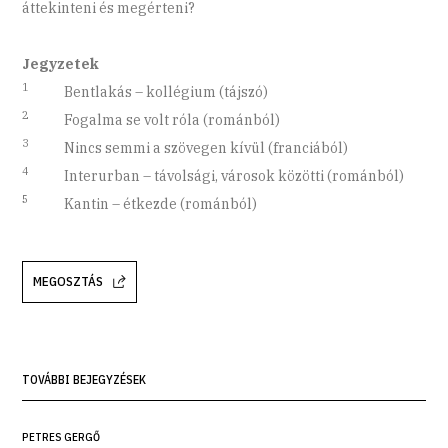
áttekinteni és megérteni?
Jegyzetek
1
Bentlakás – kollégium (tájszó)
2
Fogalma se volt róla (románból)
3
Nincs semmi a szövegen kívül (franciából)
4
Interurban – távolsági, városok közötti (románból)
5
Kantin – étkezde (románból)
MEGOSZTÁS
TOVÁBBI BEJEGYZÉSEK
PETRES GERGŐ