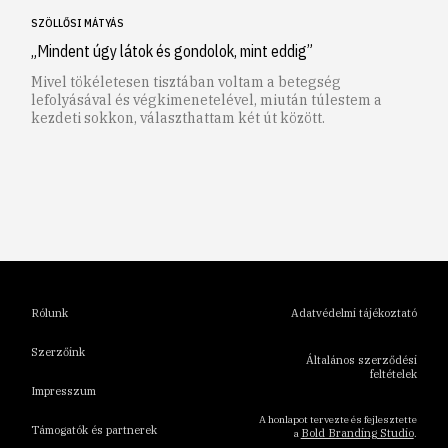
SZÖLLŐSI MÁTYÁS
„Mindent úgy látok és gondolok, mint eddig”
Mivel tökéletesen tisztában voltam a betegség
lefolyásával és végkimenetelével, miután túlestem a
kezdeti sokkon, választhattam két út között.
1
2
3
4
5
6
Rólunk
Adatvédelmi tájékoztató
Szerzőink
Általános szerződési
feltételek
Impresszum
A honlapot tervezte és fejlesztette
Támogatók és partnerek
Bold Branding Studio
a
.