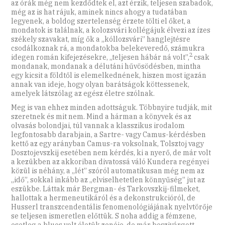
az órák még nem kezdődtek el, azt érzik, teljesen szabadok,
még az is hat rájuk, aminek nincs ahogy a tudatában
legyenek, a boldog szertelenség érzete tölti el őket, a
mondatok is találnak, a kolozsvári kollégájuk élvezi az ízes
székely szavakat, míg ők a „kóllozsvári” hanglejtésre
csodálkoznak rá, a mondatokba belekeveredő, számukra
2
idegen román kifejezésekre, „teljesen hábár ná volt”,
csak
mondanak, mondanak a délutáni hűvösödésben, mintha
egy kicsit a földtől is elemelkednének, hiszen most igazán
annak van ideje, hogy olyan barátságok köttessenek,
amelyek látszólag az egész életre szólnak.
Meg is van ehhez minden adottságuk. Többnyire tudják, mit
szeretnek és mit nem. Mind a hárman a könyvek és az
olvasás bolondjai, túl vannak a klasszikus irodalom
legfontosabb darabjain, a Sartre- vagy Camus-kérdésben
kettő az egy arányban Camus-ra voksolnak, Tolsztoj vagy
Dosztojevszkij esetében nem kérdés, ki a nyerő, de már volt
a kezükben az akkoriban divatossá váló Kundera regényei
közül is néhány, a „lét” szóról automatikusan még nem az
„idő”, sokkal inkább az „elviselhetetlen könnyűség” jut az
eszükbe. Láttak már Bergman- és Tarkovszkij-filmeket,
hallottak a hermeneutikáról és a dekonstrukcióról, de
Husserl transzcendentális fenomenológiájának nyelvtörője
se teljesen ismeretlen előttük. S noha addig a fémzene,
esetleg a blues volt életük zenéje, de már beszivárgott