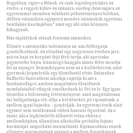
Bogyában, cigire a Nőnek, és csak legeslegutoljára az
ételre, a reggeli kiflire és szánára, esetleg dióscsigára az
egyetemmel szemben található péksüteményes boltban,
délben valamilyen egyszerű menüre valamelyik egyetemi
5
bentlakás kantinjában,
amit egy idő után könnyen
kihagynak.
Más táplálékok válnak fontossá számukra.
Először a szemiotika tudománya az, ami felforgatja
gondolkodásuk. Az előadást egy negyvenes éveiben járó,
zsíros hajú és korpázó fejű férfi tartja, aki aprócska
jegyzeteibe bújva, hümmögő hangján szinte félve mondja
fel az anyagot. Semmiképpen nem az a kultúrhérosz, amit
gyermeki képzeletük egy filozófustól elvár. Számukra
Raffaello Santi athéni iskolája rajzolja ki azt a
fantáziavilágot, amiben magabiztos filozófusok
mozdulataiból világok emelkednek ki. Fel és le. Egy igazi
filozófus a bölcsesség letéteményese, amit magabiztosan
tár hallgatósága elé, állja a kérdéseket, jól riposztozik, a
szellem igazi bajnoka – gondolják. Az egyetemi éveik alatt
egyszer sem találkoznak ehhez hasonló figurával. Az a
tanár, aki a legközelebb állhatott volna ehhez a
szellemképhez, állandóan alkoholba próbálta fojtani
karizmáját, sziporkázó zsenialitását. Kijózanodásai ennek
ellenére megmutatnak valamit a szellem fennsíkjának