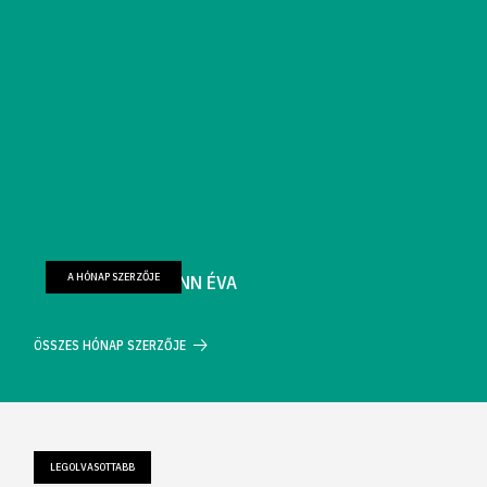
A HÓNAP SZERZŐJE
FARKAS WELLMANN ÉVA
ÖSSZES HÓNAP SZERZŐJE
LEGOLVASOTTABB