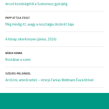
Arcod közelségétől a Szaturnusz gyűrűjéig
PAPP ATTILA ZSOLT
Még mindig itt, avagy a nosztalgia diszkrét bája
A hónap sikerkönyvei (június, 2026)
NÁNIA HANNA
Rostában a szem
SZÉLYES-PÁL DÁNIEL
Arról írni, amiről nehéz – interjú Farkas Wellmann Éva költővel