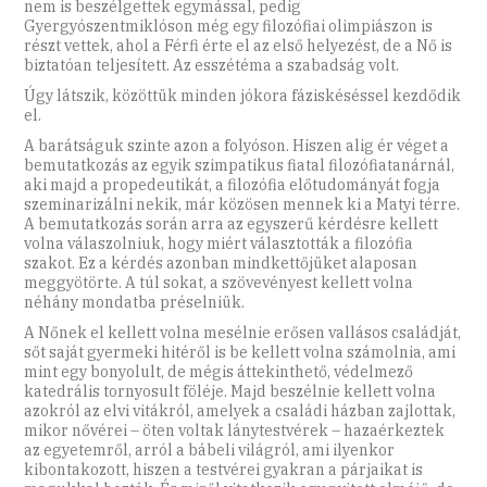
nem is beszélgettek egymással, pedig
Gyergyószentmiklóson még egy filozófiai olimpiászon is
részt vettek, ahol a Férfi érte el az első helyezést, de a Nő is
biztatóan teljesített. Az esszétéma a szabadság volt.
Úgy látszik, közöttük minden jókora fáziskéséssel kezdődik
el.
A barátságuk szinte azon a folyóson. Hiszen alig ér véget a
bemutatkozás az egyik szimpatikus fiatal filozófiatanárnál,
aki majd a propedeutikát, a filozófia előtudományát fogja
szeminarizálni nekik, már közösen mennek ki a Matyi térre.
A bemutatkozás során arra az egyszerű kérdésre kellett
volna válaszolniuk, hogy miért választották a filozófia
szakot. Ez a kérdés azonban mindkettőjüket alaposan
meggyötörte. A túl sokat, a szövevényest kellett volna
néhány mondatba préselniük.
A Nőnek el kellett volna mesélnie erősen vallásos családját,
sőt saját gyermeki hitéről is be kellett volna számolnia, ami
mint egy bonyolult, de mégis áttekinthető, védelmező
katedrális tornyosult föléje. Majd beszélnie kellett volna
azokról az elvi vitákról, amelyek a családi házban zajlottak,
mikor nővérei – öten voltak lánytestvérek – hazaérkeztek
az egyetemről, arról a bábeli világról, ami ilyenkor
kibontakozott, hiszen a testvérei gyakran a párjaikat is