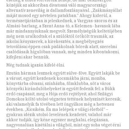
közéjük az akkoriban divatossá váló magyarországi
alternatív zenevilág is dallamfoszlányaival. „Zsákmányállat
máját mosod egy névtelen patakban.” Ahogy kiderül, a
természetjárásban is jeleskednek, a Vargyas-szoros és az
Almási-barlang, a Szent Anna-tó, a Kelemen- havasok lába
már mindannyiuknak megvolt. Személyiségük keltetőjében
még nem uralkodtak el a szülőktől örökölt traumák, az
iskolai kényszerek, a kirekesztés, a megbélyegzés
tetoválásai éppen csak pislákolnak bőreik alatt, szerelmi
csalódásaik hígulóban vannak, még minden kibontakozni,
kifejleni akar bennük.
Még tudnak igazán kifelé élni.
Ezután hárman lesznek együtt sülve-főve. Együtt lakják be
a várost, együtt kezdenek kocsmákba járni, moziba,
könyvtárba olvasni, színházba, filmklubba, sőt a város
környéki kirándulóhelyeket is együtt fedezik fel: a Bükk
erdő csapásait, meg a Hója erdő rejtélyeit, ahol Szilágyi
Domokos költő utolsó végzetes tettének helyszínét keresik,
aki valamelyik fa tövében lett öngyilkos még a hetvenes
években. „Kicsikém. Én ma lelépek e világi életből” –
gyakran idézik utolsó levelének kezdetét, valahol már
akkor tudják, így kéne egyszer meghalni, elegánsan,
nagyvonalúan kisétálni a világból, mint egy soha véget érni