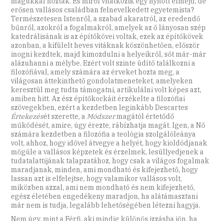
magukkal hozták. És miről vitatkozik egy nyitott elméjű, de
erősen vallásos családban felnevelkedett egyetemista?
Természetesen Istenről, a szabad akaratról, az eredendő
bűnről, azokról a fogalmakról, amelyek az ő lányosan szép
katedrálisának is az építőkövei voltak, ezek az építőkövek
azonban, a kifülelt heves vitáknak köszönhetően, először
inogni kezdtek, majd kimozdulni a helyeikről, sőt már-már
alázuhanni a mélybe. Ezért volt szinte üdítő találkozni a
filozófiával, amely számára az érveket hozta meg, a
világosan áttekinthető gondolatmeneteket, amelyeken
keresztül meg tudta támogatni, artikulálni volt képes azt,
amiben hitt. Az ész építőkockáit érzékelte a filozófiai
szövegekben, ezért a kezdetben leginkább Descartes
Értekezés
ét szerette, a
Módszer
magától értetődő
működését, amire, úgy érezte, rábízhatja magát. Igen, a Nő
számára kezdetben a filozófia a teológia szolgálóleánya
volt, ahhoz, hogy idővel átvegye a helyét, hogy kioldódjanak
mögüle a vallásos képzetek és érzelmek, lesüllyedjenek a
tudatalattijának talapzatához, hogy csak a világos fogalmak
maradjanak, minden, ami mondható és kifejezhető, hogy
lassan azt is elfelejtse, hogy valamikor vallásos volt,
miközben azzal, ami nem mondható és nem kifejezhető,
egész életében engedékeny maradjon, ha alátámasztani
már nem is tudja, legalább lehetőségében létezni hagyja.
Nem úgy, mint a Férfi, aki mindig különös izzásba jön, ha