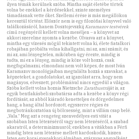
ilyen témák kerülnek szóba. Mintha saját életébe törtek
volna be ezekkel a kérdésekkel, szinte személyes
támadásnak vette őket. Szellemi érése is más megállókon
keresztül történt. Először nem is egy filozófiai könyvvel való
találkozásáról, hanem Dosztojevszkij
Karamazov testvérek
című regényéről kellett volna meséljen – a könyvet az
akkori szerelme nyomta a kezébe. Olvasva azt a könyvet,
mintha egy vízesés mögül tekintett volna ki, élete fiatalkori
robajában próbálta volna kihallgatni, mi az, ami számít, és
mi az, ami lényegtelen, miközben úgy érezte, mindig is
tudta, mi ez a lényeg, mindig is köze volt hozzá, csak
megfogalmazni, elmondani nem volt képes, de most Iván
Karamazov monológjaiban megtalálta hozzá a szavakat, a
képzeteket, a gondolatokat, az igazolást arra, hogy nem
magányos, elveszett, problémáival nincs egyedül a világon.
Szóba kellett volna hoznia Nietzsche
Zarathustrá
ját is, az
egyik bentlakásbeli szobatársa adta a kezébe a könyv régi
fordítását, az abból kiáradó kenetteljes és dörgedelmes
hang, a hang által hordozott, egyszerre régies és
megbotránkoztatóan új bölcsesség, mint a villám csap belé.
„Vala.” Meg azt a rengeteg szenvedélyes esti vitát a
szobában Isten létezéséről vagy nem létezéséről, a szabad
akaratról, a determinizmusról; ezekben a vitákban a Férfi
mindig Isten nem létezése mellett kardoskodik, hiszen
Isten egy korai gyerekkori álmában, szárnyas angyalként