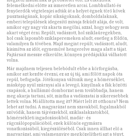
felemelkedni előtte az ismeretlen arcai. Lombhullató és
fenyőerdők végtelenjei adták át a helyet égnek törő kövek
pusztaságának, kopár síkságoknak, domboldalaknak,
emberi települések idegesítő zsivaja feküdt alája, de volt,
amikor egy nagy víz akarta megölni, azzal, hogy sehogy sem
akart véget érni. Repült, vadászott, hol sziklaüregekben,
hol csak laposabb sziklaperemeken aludt, esetleg a földön,
valamilyen fa tövében. Majd megint repült, vadászott, aludt,
kisimítva az időt, egyneművé hengerelve maga alatt a tájat.
Fajtársait messze elkerülte, könnyen prédájukká válhatott
volna.
Már majdnem teljesen belebódult ebbe a körforgásba,
amikor azt kezdte érezni, ez az új táj, ami fölött napok óta
repül, befogadja. Jótékonyan változik meg a hőmérséklet,
másképp nyúl szárnyai alá a levegő, kinyílnak a fák közötti
csapások, a hullámzó domborzat nem továbbadja, hanem
meg akarja tartani, sőt, mintha a vadászatai is sikeresebbek
lettek volna. Mi állította meg itt? Miért lelt itt otthonra? Nem
lehet azt tudni. A magyarázat nem szavakból, fogalmakból
szövődik, hanem tájrészekből, sziklaalakzatokból,
hőmérsékleti ingadozásokból, madár- és
rágcsálópopulációból, ezek különös egymásra
vonatkozásából, kiegészüléséből. Csak innen állhat elő a
magyarázat, ami valamennyire megközelítheti azt a tényt,