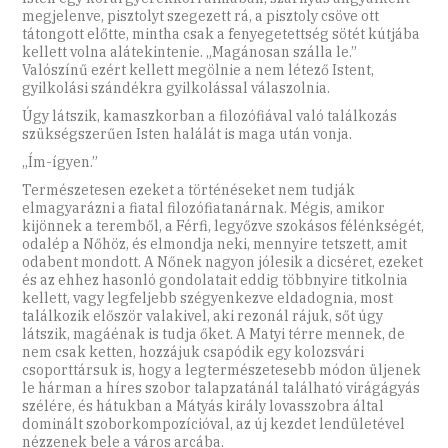
megjelenve, pisztolyt szegezett rá, a pisztoly csöve ott
tátongott előtte, mintha csak a fenyegetettség sötét kútjába
kellett volna alátekintenie. „Magánosan szálla le.”
Valószínű ezért kellett megölnie a nem létező Istent,
gyilkolási szándékra gyilkolással válaszolnia.
Úgy látszik, kamaszkorban a filozófiával való találkozás
szükségszerűen Isten halálát is maga után vonja.
„Ím-ígyen.”
Természetesen ezeket a történéseket nem tudják
elmagyarázni a fiatal filozófiatanárnak. Mégis, amikor
kijönnek a teremből, a Férfi, legyőzve szokásos félénkségét,
odalép a Nőhöz, és elmondja neki, mennyire tetszett, amit
odabent mondott. A Nőnek nagyon jólesik a dicséret, ezeket
és az ehhez hasonló gondolatait eddig többnyire titkolnia
kellett, vagy legfeljebb szégyenkezve eldadognia, most
találkozik először valakivel, aki rezonál rájuk, sőt úgy
látszik, magáénak is tudja őket. A Matyi térre mennek, de
nem csak ketten, hozzájuk csapódik egy kolozsvári
csoporttársuk is, hogy a legtermészetesebb módon üljenek
le hárman a híres szobor talapzatánál található virágágyás
szélére, és hátukban a Mátyás király lovasszobra által
dominált szoborkompozícióval, az új kezdet lendületével
nézzenek bele a város arcába.