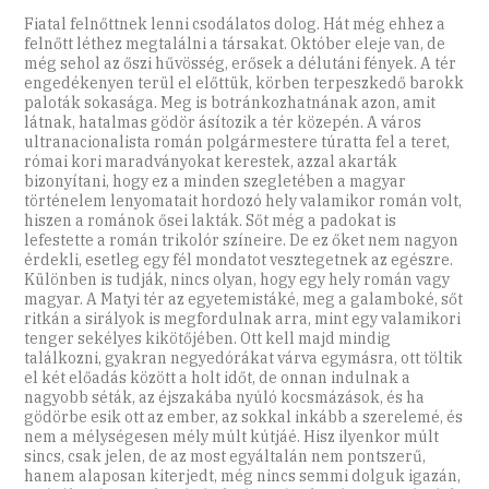
Fiatal felnőttnek lenni csodálatos dolog. Hát még ehhez a
felnőtt léthez megtalálni a társakat. Október eleje van, de
még sehol az őszi hűvösség, erősek a délutáni fények. A tér
engedékenyen terül el előttük, körben terpeszkedő barokk
paloták sokasága. Meg is botránkozhatnának azon, amit
látnak, hatalmas gödör ásítozik a tér közepén. A város
ultranacionalista román polgármestere túratta fel a teret,
római kori maradványokat kerestek, azzal akarták
bizonyítani, hogy ez a minden szegletében a magyar
történelem lenyomatait hordozó hely valamikor román volt,
hiszen a románok ősei lakták. Sőt még a padokat is
lefestette a román trikolór színeire. De ez őket nem nagyon
érdekli, esetleg egy fél mondatot vesztegetnek az egészre.
Különben is tudják, nincs olyan, hogy egy hely román vagy
magyar. A Matyi tér az egyetemistáké, meg a galamboké, sőt
ritkán a sirályok is megfordulnak arra, mint egy valamikori
tenger sekélyes kikötőjében. Ott kell majd mindig
találkozni, gyakran negyedórákat várva egymásra, ott töltik
el két előadás között a holt időt, de onnan indulnak a
nagyobb séták, az éjszakába nyúló kocsmázások, és ha
gödörbe esik ott az ember, az sokkal inkább a szerelemé, és
nem a mélységesen mély múlt kútjáé. Hisz ilyenkor múlt
sincs, csak jelen, de az most egyáltalán nem pontszerű,
hanem alaposan kiterjedt, még nincs semmi dolguk igazán,