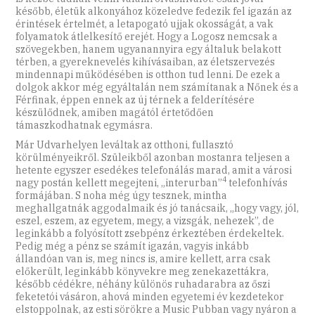
később, életük alkonyához közeledve fedezik fel igazán az
érintések értelmét, a letapogató ujjak okosságát, a vak
folyamatok átlelkesítő erejét. Hogy a Logosz nemcsak a
szövegekben, hanem ugyanannyira egy általuk belakott
térben, a gyereknevelés kihívásaiban, az életszervezés
mindennapi működésében is otthon tud lenni. De ezek a
dolgok akkor még egyáltalán nem számítanak a Nőnek és a
Férfinak, éppen ennek az új térnek a felderítésére
készülődnek, amiben magától értetődően
támaszkodhatnak egymásra.
Már Udvarhelyen leváltak az otthoni, fullasztó
körülményeikről. Szüleikből azonban mostanra teljesen a
hetente egyszer esedékes telefonálás marad, amit a városi
4
nagy postán kellett megejteni, „interurban”
telefonhívás
formájában. S noha még úgy tesznek, mintha
meghallgatnák aggodalmaik és jó tanácsaik, „hogy vagy, jól,
eszel, eszem, az egyetem, megy, a vizsgák, nehezek”, de
leginkább a folyósított zsebpénz érkeztében érdekeltek.
Pedig még a pénz se számít igazán, vagyis inkább
állandóan van is, meg nincs is, amire kellett, arra csak
előkerült, leginkább könyvekre meg zenekazettákra,
később cédékre, néhány különös ruhadarabra az őszi
feketetói vásáron, ahová minden egyetemi év kezdetekor
elstoppolnak, az esti sörökre a Music Pubban vagy nyáron a