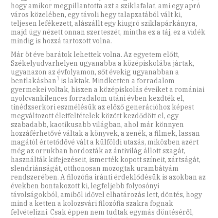
hogy amikor megpillantotta azt a sziklafalat, ami egy apró
város közelében, egy távoli hegy talapzatából vált ki,
teljesen lefékezett, alászállt egy kiugró sziklapárkányra,
majd úgy nézett onnan szerteszét, mintha ez a táj, ez a vidék
mindig is hozzá tartozott volna.
Már öt éve barátok lehettek volna. Az egyetem előtt,
Székelyudvarhelyen ugyanabba a középiskolába jártak,
ugyanazon az évfolyamon, sőt évekig ugyanabban a
1
bentlakásban
is laktak. Mindketten a forradalom
gyermekei voltak, hiszen a középiskolás éveiket a romániai
nyolcvankilences forradalom utáni évben kezdték el,
tinédzserkori eszmélésük az előző generációhoz képest
megváltozott életfeltételek között kezdődött el, egy
szabadabb, kaotikusabb világban, ahol már könnyen
hozzáférhetővé váltak a könyvek, a zenék, a filmek, lassan
magától értetődővé vált a külföldi utazás, miközben azért
még az orrukban hordozták az ántivilág állott szagát,
használták kifejezéseit, ismerték kopott színeit, zártságát,
slendriánságát, otthonosan mozogtak urambátyám
rendszerében. A filozófia iránti érdeklődésük is azokban az
években bontakozott ki, legfeljebb folyosónyi
távolságokból, amiből idővel elhatározás lett, döntés, hogy
mind a ketten a kolozsvári filozófia szakra fognak
felvételizni. Csak éppen nem tudtak egymás döntéséről,