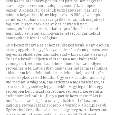
nem akaró, alkoholszagba fulladt partiról, amit egyszer
csak megun az ember. „Lelépek”, mondják, „lelépek,
bazeg”. A kolozsvári barátjuk természetesen már ismer
minden helyet, inkább az idegenvezető fölényével lépked
velük, ez azonban nem zavarja őket, el vannak magukkal
foglalva, hiszen ezek a helyek és helyzetek nem
önmagukért érdekesek, inkább apró állomások, ahol
leginkább azt tanulják, hogyan lehet szorongás nélkül
önmaguknak lenni a világban.
És teljesen megvan az ehhez szükséges terük. Négy, esetleg
öt évig úgy élni, hogy jó könyvek olvasása és megemésztése
legyen az elsődleges munkafeladat – kinek adatik ez meg?
Ez aztán később teljesen el is rontja a munkához való
viszonyukat. Az a munka, aminek nincs köze valamilyen
szöveghez, a felnőtt életben csak teher tud lenni számukra,
abban nem lehet feloldódni, nem lehet kiteljesedni, ezért
sietve, kapkodva kell letudni. Úgy érzik, minden, ami meg
tud történni a világban, ami érdemes a megtörténésre, az
arra tart, hogy szöveg legyen belőle, vagy legalábbis egy
szövegben kell visszatükröződnie, szövegen keresztül is
3
átélhetővé kell válnia. „Il n’y a pas de hors-texte.”
Azt is
tudják, ha a valóság és a szöveg között kell választani,
mindig a szöveg lesz az erősebb, a vonzóbb, a komplexebb.
Egész életükre jellemző marad, hogy még szeretkezés után
is kézbe tudnak venni valami olvasnivalót. Csak jóval