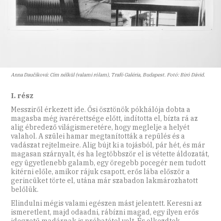
Anna Daučíková: Cím nélkül (valami rólam), Trafó Galéria, Budapest. Fotó: Biró Dávid.
I. rész
Messziről érkezett ide. Ősi ösztönök pókhálója dobta a
magasba még ivarérettsége előtt, indította el, bízta rá az
alig ébredező világismeretére, hogy meglelje a helyét
valahol. A szülei hamar megtanították a repülés és a
vadászat rejtelmeire. Alig bújt ki a tojásból, pár hét, és már
magasan szárnyalt, és ha legtöbbször el is vétette áldozatát,
egy ügyetlenebb galamb, egy öregebb pocegér nem tudott
kitérni előle, amikor rájuk csapott, erős lába először a
gerincüket törte el, utána már szabadon lakmározhatott
belőlük.
Elindulni mégis valami egészen mást jelentett. Keresni az
ismeretlent, majd odaadni, rábízni magad, egy ilyen erős
idegzetű madárnak is próbatétel volt. És elkezdtek