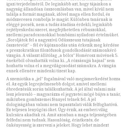
igazi terjedelméről. De leginkább azt, hogy tájainkon a
nagyság állandóan összeomlásban van, mivel kívül nem
találja a formát magának, idővel maga ellen fordul, és
módszeresen rombolja le magát. Különben tanárnak is
eléggé pocsék, nem a tudás átadása érdekli, leginkább
rejtélyeskedni szeret, megfejthetetlen rébuszokkal,
szellemi paradoxonokkal bombázni nyiladozó értelmüket.
„Soroljátok fel a nagyszívű Odüsszeusz tutajának
összetevőit” – fél év kijózanodás után érkezik meg kérdése
a preszokratikus filozófusok gondolkodását számonkérő
vizsgán. A választ állítólag „a bölcs” Homérosz művének 5.
énekéből olvashatták volna ki. „A rózsásujjú hajnal” sem
hozhatta volna el a megvilágosodást számukra. A vizsgán
ennek ellenére mindenki tízest kap.
A szemiotika a „jel” fogalmával való megismerkedést hozza
el. Az egyik legrejtelmesebb dolgot, amivel szellemi
ébredezésük során találkozhattak. A jel által valami más
lesz jelenvaló – magyarázza el jegyzetei mögé bújva a tanár,
miközben gombszemei fénnyel telnek fel. A jel
dologiságában valami nem tapasztalati válik felfoghatóvá.
Ez teljesen lenyűgözi őket. Úgy érzik, az emberi világ
kulcsára akadtak rá. Amit azonban a maga teljességében
felfedni nem tudnak. Hasonlóság, érintkezés, de
önkényesség is szervezi a jeleket. Hogy lehet mindezt