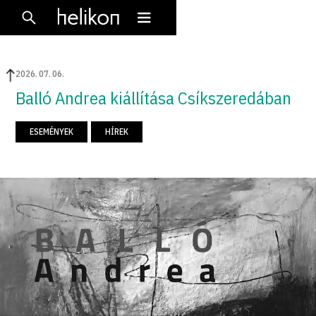
2026
.
07
.
06
.
Balló Andrea kiállítása Csíkszeredában
ESEMÉNYEK
HÍREK