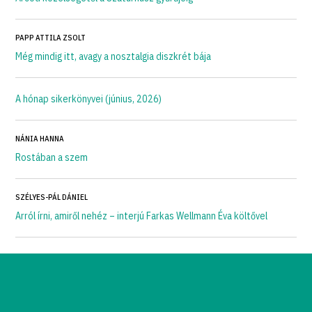
PAPP ATTILA ZSOLT
Még mindig itt, avagy a nosztalgia diszkrét bája
A hónap sikerkönyvei (június, 2026)
NÁNIA HANNA
Rostában a szem
SZÉLYES-PÁL DÁNIEL
Arról írni, amiről nehéz – interjú Farkas Wellmann Éva költővel