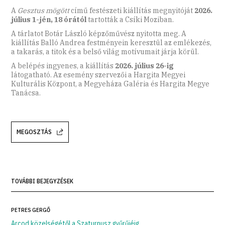
A
Gesztus mögött
című festészeti kiállítás megnyitóját
2026.
július 1-jén, 18 órától
tartották a Csíki Moziban.
A tárlatot Botár László képzőművész nyitotta meg. A
kiállítás Balló Andrea festményein keresztül az emlékezés,
a takarás, a titok és a belső világ motívumait járja körül.
A belépés ingyenes, a kiállítás
2026. július 26-ig
látogatható. Az esemény szervezői a Hargita Megyei
Kulturális Központ, a Megyeháza Galéria és Hargita Megye
Tanácsa.
MEGOSZTÁS
TOVÁBBI BEJEGYZÉSEK
PETRES GERGŐ
Arcod közelségétől a Szaturnusz gyűrűjéig