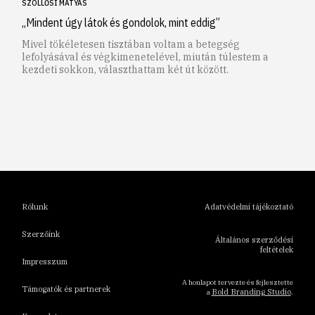
SZÖLLŐSI MÁTYÁS
„Mindent úgy látok és gondolok, mint eddig”
Mivel tökéletesen tisztában voltam a betegség
lefolyásával és végkimenetelével, miután túlestem a
kezdeti sokkon, választhattam két út között.
1
2
3
4
5
6
Rólunk
Adatvédelmi tájékoztató
Szerzőink
Általános szerződési
feltételek
Impresszum
A honlapot tervezte és fejlesztette
Támogatók és partnerek
Bold Branding Studio
a
.