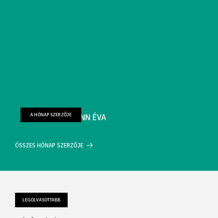
A HÓNAP SZERZŐJE
FARKAS WELLMANN ÉVA
ÖSSZES HÓNAP SZERZŐJE
LEGOLVASOTTABB