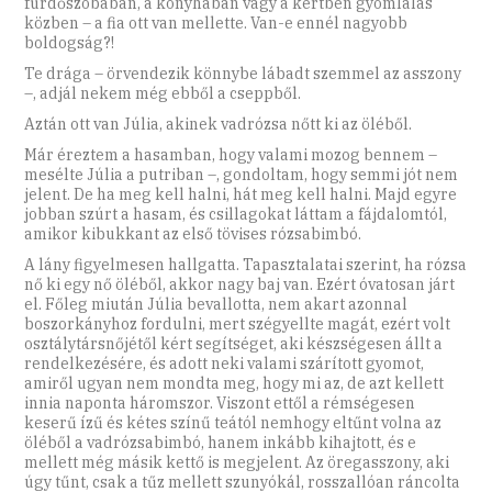
fürdőszobában, a konyhában vagy a kertben gyomlálás
közben – a fia ott van mellette. Van-e ennél nagyobb
boldogság?!
Te drága – örvendezik könnybe lábadt szemmel az asszony
–, adjál nekem még ebből a cseppből.
Aztán ott van Júlia, akinek vadrózsa nőtt ki az öléből.
Már éreztem a hasamban, hogy valami mozog bennem –
mesélte Júlia a putriban –, gondoltam, hogy semmi jót nem
jelent. De ha meg kell halni, hát meg kell halni. Majd egyre
jobban szúrt a hasam, és csillagokat láttam a fájdalomtól,
amikor kibukkant az első tövises rózsabimbó.
A lány figyelmesen hallgatta. Tapasztalatai szerint, ha rózsa
nő ki egy nő öléből, akkor nagy baj van. Ezért óvatosan járt
el. Főleg miután Júlia bevallotta, nem akart azonnal
boszorkányhoz fordulni, mert szégyellte magát, ezért volt
osztálytársnőjétől kért segítséget, aki készségesen állt a
rendelkezésére, és adott neki valami szárított gyomot,
amiről ugyan nem mondta meg, hogy mi az, de azt kellett
innia naponta háromszor. Viszont ettől a rémségesen
keserű ízű és kétes színű teától nemhogy eltűnt volna az
öléből a vadrózsabimbó, hanem inkább kihajtott, és e
mellett még másik kettő is megjelent. Az öregasszony, aki
úgy tűnt, csak a tűz mellett szunyókál, rosszallóan ráncolta