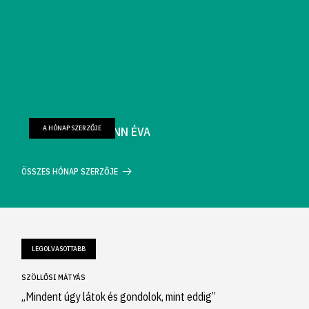
A HÓNAP SZERZŐJE
FARKAS WELLMANN ÉVA
ÖSSZES HÓNAP SZERZŐJE
LEGOLVASOTTABB
SZÖLLŐSI MÁTYÁS
„Mindent úgy látok és gondolok, mint eddig”