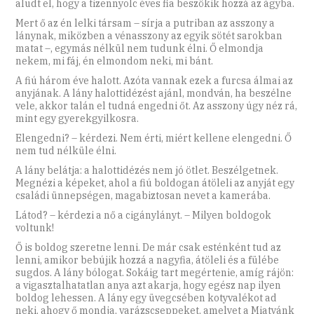
aludt el, hogy a tizennyolc éves fia beszökik hozzá az ágyba.
Mert ő az én lelki társam – sírja a putriban az asszony a
lánynak, miközben a vénasszony az egyik sötét sarokban
matat –, egymás nélkül nem tudunk élni. Ő elmondja
nekem, mi fáj, én elmondom neki, mi bánt.
A fiú három éve halott. Azóta vannak ezek a furcsa álmai az
anyjának. A lány halottidézést ajánl, mondván, ha beszélne
vele, akkor talán el tudná engedni őt. Az asszony úgy néz rá,
mint egy gyerekgyilkosra.
Elengedni? – kérdezi. Nem érti, miért kellene elengedni. Ő
nem tud nélküle élni.
A lány belátja: a halottidézés nem jó ötlet. Beszélgetnek.
Megnézi a képeket, ahol a fiú boldogan átöleli az anyját egy
családi ünnepségen, magabiztosan nevet a kamerába.
Látod? – kérdezi a nő a cigánylányt. – Milyen boldogok
voltunk!
Ő is boldog szeretne lenni. De már csak esténként tud az
lenni, amikor bebújik hozzá a nagyfia, átöleli és a fülébe
sugdos. A lány bólogat. Sokáig tart megértenie, amíg rájön:
a vigasztalhatatlan anya azt akarja, hogy egész nap ilyen
boldog lehessen. A lány egy üvegcsében kotyvalékot ad
neki, ahogy ő mondja, varázscseppeket, amelyet a Miatyánk