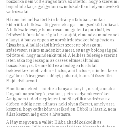
boszorka nem volt elragadtatva az ötlettől, hogy ő szerelmi
bájitallal akarja gyógyítani az indokolatlan helyen növekvő
vadrózsafát.
Három hét múlva tört ki a botrány a faluban, amikor
kiderült: a lelkész – öt gyermek apja − megszökött Júliával.
A lelkész felesége hamarosan megjelent a putrinál, és
felbőszült fúriaként rúgta be az ajtót, elmondva mindennek
a lányt. A banya éppen az apróhirdetéseket böngészte az
újságban. A halálozási híreket szerette olvasgatni,
százévesen szinte mindenkit ismert, és nagy boldogsággal
töltötte el, hogy mindenkit túlél. A lelkész felesége szerint
Isten átka fog lecsapni az összes elfuserált falusi
boszorkányra. De mielőtt ez a teológiai fordulat
bekövetkezhetett volna – biztos, ami biztos –, minden keze
ügyébe eső üvegcsét, edényt, poharat, kancsót összetört.
Majd elviharzott.
Mondtam neked – intette a banya a lányt –, ne adj annak a
lánynak napraforgó-, csalán-, petrezselyemkeveréket.
Amíg nem tudod megfejteni, mitől nyílik a vadrózsa az
ölében, addig nem adhatsz neki olyan főzetet, amely arra
készteti, hogy cafkaként viselkedjen. Ebből is látszik, nem
állsz készen még erre a hivatásra.
A lány megvonta a vállát. Hiába akadékoskodik az