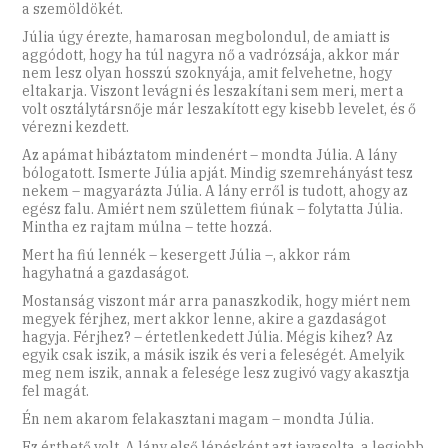
a szemöldökét.
Júlia úgy érezte, hamarosan megbolondul, de amiatt is
aggódott, hogy ha túl nagyra nő a vadrózsája, akkor már
nem lesz olyan hosszú szoknyája, amit felvehetne, hogy
eltakarja. Viszont levágni és leszakítani sem meri, mert a
volt osztálytársnője már leszakított egy kisebb levelet, és ő
vérezni kezdett.
Az apámat hibáztatom mindenért – mondta Júlia. A lány
bólogatott. Ismerte Júlia apját. Mindig szemrehányást tesz
nekem – magyarázta Júlia. A lány erről is tudott, ahogy az
egész falu. Amiért nem születtem fiúnak – folytatta Júlia.
Mintha ez rajtam múlna – tette hozzá.
Mert ha fiú lennék – kesergett Júlia –, akkor rám
hagyhatná a gazdaságot.
Mostanság viszont már arra panaszkodik, hogy miért nem
megyek férjhez, mert akkor lenne, akire a gazdaságot
hagyja. Férjhez? – értetlenkedett Júlia. Mégis kihez? Az
egyik csak iszik, a másik iszik és veri a feleségét. Amelyik
meg nem iszik, annak a felesége lesz zugivó vagy akasztja
fel magát.
Én nem akarom felakasztani magam – mondta Júlia.
Ez érthető volt. A lány első lépésként azt javasolta, a legjobb