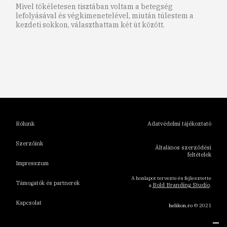
Mivel tökéletesen tisztában voltam a betegség
lefolyásával és végkimenetelével, miután túlestem a
kezdeti sokkon, választhattam két út között.
1
2
3
4
5
6
Rólunk
Adatvédelmi tájékoztató
Szerzőink
Általános szerződési
feltételek
Impresszum
A honlapot tervezte és fejlesztette
Támogatók és partnerek
Bold Branding Studio
a
.
Kapcsolat
helikon.ro
© 2021