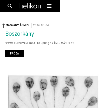
MAGYARY ÁGNES
2024
.
08
.
04
.
Boszorkány
XXXV. ÉVFOLYAM 2024. 10. (888.) SZÁM – MÁJUS 25.
PRÓZA