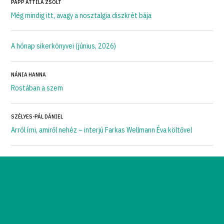
PAPP ATTILA ZSOLT
Még mindig itt, avagy a nosztalgia diszkrét bája
A hónap sikerkönyvei (június, 2026)
NÁNIA HANNA
Rostában a szem
SZÉLYES-PÁL DÁNIEL
Arról írni, amiről nehéz – interjú Farkas Wellmann Éva költővel