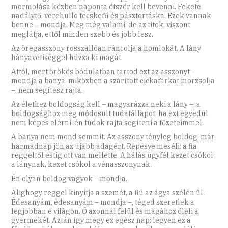
mormolása közben naponta ötször kell bevenni. Fekete
nadálytő, vérehulló fecskefű és pásztortáska. Ezek vannak
benne – mondja. Meg még valami, de az titok, viszont
meglátja, ettől minden szebb és jobb lesz.
Az öregasszony rosszallóan ráncolja a homlokát. A lány
hányavetiséggel húzza ki magát.
Attól, mert örökös bódulatban tartod ezt az asszonyt –
mondja a banya, miközben a szárított cickafarkat morzsolja
–, nem segítesz rajta.
Az élethez boldogság kell – magyarázza neki a lány –, a
boldogsághoz meg módosult tudatállapot, ha ezt egyedül
nem képes elérni, én tudok rajta segíteni a főzeteimmel.
A banya nem mond semmit. Az asszony tényleg boldog, már
harmadnap jön az újabb adagért. Repesve meséli: a fia
reggeltől estig ott van mellette. A hálás ügyfél kezet csókol
a lánynak, kezet csókol a vénasszonynak.
Én olyan boldog vagyok – mondja.
Alighogy reggel kinyitja a szemét, a fiú az ágya szélén ül.
Édesanyám, édesanyám – mondja –, téged szeretlek a
legjobban e világon. Ő azonnal felül és magához öleli a
gyermekét. Aztán így megy ez egész nap: legyen ez a