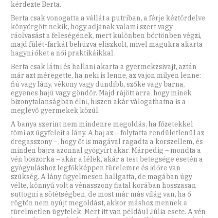
kérdezte Berta.
Berta csak vonogatta a vállát a putriban, a férje kéztördelve
könyörgött nekik, hogy adjanak valami szert vagy
ráolvasást a feleségének, mert különben börtönben végzi,
majd fülét-farkát behúzva eliszkolt, mivel magukra akarta
hagyni őket a női praktikáikkal.
Berta csak látni és hallani akarta a gyermekzsivajt, aztán
már azt méregette, ha neki is lenne, az vajon milyen lenne:
fiú vagy lány, vékony vagy dundibb, szőke vagy barna,
egyenes hajú vagy göndör. Majd rájött arra, hogy minek
bizonytalanságban élni, hiszen akár válogathatna is a
meglévő gyermekek közül.
A banya szerint nem mindenre megoldás, ha főzetekkel
tömi az ügyfeleit a lány. A baj az – folytatta rendületlenül az
öregasszony –, hogy őt is magával ragadta a korszellem, és
minden bajra azonnal gyógyírt akar. Márpedig – mondta a
vén boszorka – akár a lélek, akár a test betegsége esetén a
gyógyuláshoz legfőkképpen türelemre és időre van
szükség. A lány figyelmesen hallgatta, de magában úgy
vélte, könnyű volt a vénasszony fiatal korában hosszasan
suttogni a sötétségben, de most már más világ van, ha ő
rögtön nem nyújt megoldást, akkor máshoz mennek a
türelmetlen ügyfelek. Mert itt van például Júlia esete. A vén