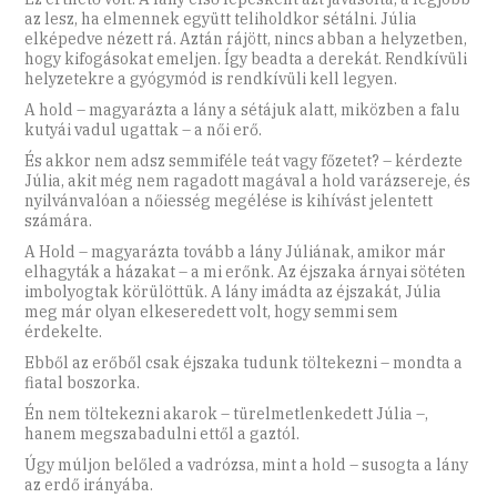
az lesz, ha elmennek együtt teliholdkor sétálni. Júlia
elképedve nézett rá. Aztán rájött, nincs abban a helyzetben,
hogy kifogásokat emeljen. Így beadta a derekát. Rendkívüli
helyzetekre a gyógymód is rendkívüli kell legyen.
A hold – magyarázta a lány a sétájuk alatt, miközben a falu
kutyái vadul ugattak – a női erő.
És akkor nem adsz semmiféle teát vagy főzetet? – kérdezte
Júlia, akit még nem ragadott magával a hold varázsereje, és
nyilvánvalóan a nőiesség megélése is kihívást jelentett
számára.
A Hold – magyarázta tovább a lány Júliának, amikor már
elhagyták a házakat – a mi erőnk. Az éjszaka árnyai sötéten
imbolyogtak körülöttük. A lány imádta az éjszakát, Júlia
meg már olyan elkeseredett volt, hogy semmi sem
érdekelte.
Ebből az erőből csak éjszaka tudunk töltekezni – mondta a
fiatal boszorka.
Én nem töltekezni akarok – türelmetlenkedett Júlia –,
hanem megszabadulni ettől a gaztól.
Úgy múljon belőled a vadrózsa, mint a hold – susogta a lány
az erdő irányába.