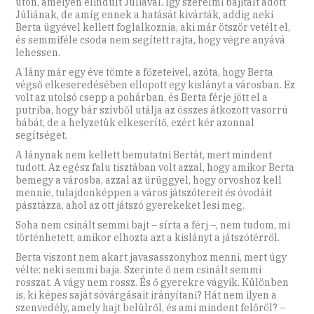
úton, amelyen elindult Júliával. Így szerelmi bájitalt adott
Júliának, de amíg ennek a hatását kivárták, addig neki
Berta ügyével kellett foglalkoznia, aki már ötször vetélt el,
és semmiféle csoda nem segített rajta, hogy végre anyává
lehessen.
A lány már egy éve tömte a főzeteivel, azóta, hogy Berta
végső elkeseredésében ellopott egy kislányt a városban. Ez
volt az utolsó csepp a pohárban, és Berta férje jött el a
putriba, hogy bár szívből utálja az összes átkozott vasorrú
bábát, de a helyzetük elkeserítő, ezért kér azonnal
segítséget.
A lánynak nem kellett bemutatni Bertát, mert mindent
tudott. Az egész falu tisztában volt azzal, hogy amikor Berta
bemegy a városba, azzal az ürüggyel, hogy orvoshoz kell
mennie, tulajdonképpen a város játszótereit és óvodáit
pásztázza, ahol az ott játszó gyerekeket lesi meg.
Soha nem csinált semmi bajt – sírta a férj –, nem tudom, mi
történhetett, amikor elhozta azt a kislányt a játszótérről.
Berta viszont nem akart javasasszonyhoz menni, mert úgy
vélte: neki semmi baja. Szerinte ő nem csinált semmi
rosszat. A vágy nem rossz. És ő gyerekre vágyik. Különben
is, ki képes saját sóvárgásait irányítani? Hát nem ilyen a
szenvedély, amely hajt belülről, és ami mindent felőröl? –