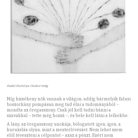
Szabó Dorottya: Csokor virág
Míg hiszékeny nők vannak a világon, addig bármelyik falusi
boszorkány pompásan meg tud élni a tudományából –
mondta az öregasszony. Csak jól kell tudni bánni a
szavakkal – tette még hozzá –, és bele kell látni a lelkekbe.
A lány, az öregasszony unokája, bólogatott: igen, igen, a
kuruzslás olyan, mint a mesterlövészet. Nem lehet szem
elől téveszteni a célpontot – azaz a pénzt. Ezért nem