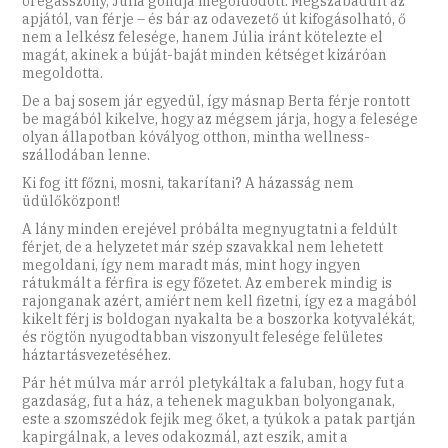
öregasszony, Júlia gondja megoldódott. Megszabadult az
apjától, van férje – és bár az odavezető út kifogásolható, ő
nem a lelkész felesége, hanem Júlia iránt kötelezte el
magát, akinek a búját-baját minden kétséget kizáróan
megoldotta.
De a baj sosem jár egyedül, így másnap Berta férje rontott
be magából kikelve, hogy az mégsem járja, hogy a felesége
olyan állapotban kóvályog otthon, mintha wellness-
szállodában lenne.
Ki fog itt főzni, mosni, takarítani? A házasság nem
üdülőközpont!
A lány minden erejével próbálta megnyugtatni a feldúlt
férjet, de a helyzetet már szép szavakkal nem lehetett
megoldani, így nem maradt más, mint hogy ingyen
rátukmált a férfira is egy főzetet. Az emberek mindig is
rajonganak azért, amiért nem kell fizetni, így ez a magából
kikelt férj is boldogan nyakalta be a boszorka kotyvalékát,
és rögtön nyugodtabban viszonyult felesége felületes
háztartásvezetéséhez.
Pár hét múlva már arról pletykáltak a faluban, hogy fut a
gazdaság, fut a ház, a tehenek magukban bolyonganak,
este a szomszédok fejik meg őket, a tyúkok a patak partján
kapirgálnak, a leves odakozmál, azt eszik, amit a