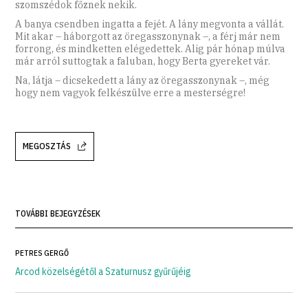
szomszédok főznek nekik.
A banya csendben ingatta a fejét. A lány megvonta a vállát.
Mit akar – háborgott az öregasszonynak –, a férj már nem
forrong, és mindketten elégedettek. Alig pár hónap múlva
már arról suttogtak a faluban, hogy Berta gyereket vár.
Na, látja – dicsekedett a lány az öregasszonynak –, még
hogy nem vagyok felkészülve erre a mesterségre!
MEGOSZTÁS
TOVÁBBI BEJEGYZÉSEK
PETRES GERGŐ
Arcod közelségétől a Szaturnusz gyűrűjéig