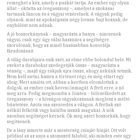
remeghet a kéz, amely a puskát tartja. Az ember egy olyan
állat – oktatta az öregasszony –, amelyet a szokásai
tartanak láncon és a vágyai vezérelnek. A vágyak pedig
olyanok, mint az apokalipszis négy lovasa: bajt hoznak, de
enyhülést nem adnak.
A jó boszorkánynak – magyarázta a banya – nincsenek
vágyai, csak egy: úgy válni hasznára a segítségre
szorulónak, hogy az minél busásabban honorálja
fáradozásait.
A világ darabjaira esik szét, az elme ebbe bolondul bele. Mi
ezeket a darabokat szedegetjük össze – magyarázta a
vénség –, majd úgy rakjuk újra össze, ahogy nekünk tetszik.
Nem kell sietni, hiszen a történet régi, és még eltart egy
ideig. Mert amióta ott, abban a kertben elromlottak a
dolgok, az ember csak keresi önmagát. A férfi erre, a nő
meg arra. Pedig megmondta a Jóisten – bölcselkedett az
öregasszony –: a hívságos vágyakozásnak meglesz a méltó
büntetése. Azóta van szenvedés a világon. A férfiak szó
nélkül felkötik vagy halálba isszák magukat. A nők
azonban segítséget kérnek. Ők meg azért boszorkák, hogy
segítsenek.
De a lány ismerte már a mesterség csínját-bínját. Ott volt
például az az anya a szomszéd faluból, aki minden este úgy