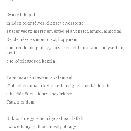
Ez a te lebujod
minden tekintélyes kliensét elvesztette,
és szenvedsz, mert nem érted el a vonatot, amiről álmodtál.
De ide nézz, és mondd azt, hogy nem
ismered fel magad egy kicsit sem ebben a kínos helyzetben,
amit
a te kötelességed kezelni.
Talán ez az én testem is valamivel
több lehet annál a kellemetlenségnél, ami késlelteti
a kis flörtödet a tömzsi nővérkével.
Csak mondom.
Doktor úr, egyre homályosabban látlak,
ez az elhanyagolt porhüvely elhagy.