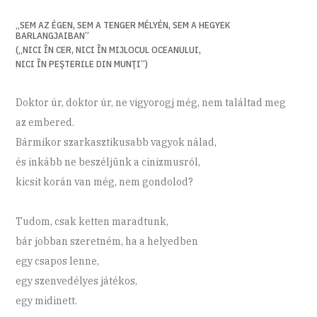
„SEM AZ ÉGEN, SEM A TENGER MÉLYÉN, SEM A HEGYEK
BARLANGJAIBAN”
(„NICI ÎN CER, NICI ÎN MIJLOCUL OCEANULUI,
NICI ÎN PEŞTERILE DIN MUNŢI”)
Doktor úr, doktor úr, ne vigyorogj még, nem találtad meg
az embered.
Bármikor szarkasztikusabb vagyok nálad,
és inkább ne beszéljünk a cinizmusról,
kicsit korán van még, nem gondolod?
Tudom, csak ketten maradtunk,
bár jobban szeretném, ha a helyedben
egy csapos lenne,
egy szenvedélyes játékos,
egy midinett.