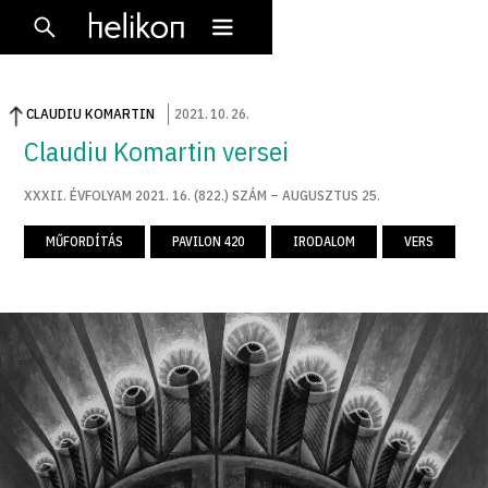
CLAUDIU KOMARTIN
2021
.
10
.
26
.
Claudiu Komartin versei
XXXII. ÉVFOLYAM 2021. 16. (822.) SZÁM – AUGUSZTUS 25.
MŰFORDÍTÁS
PAVILON 420
IRODALOM
VERS