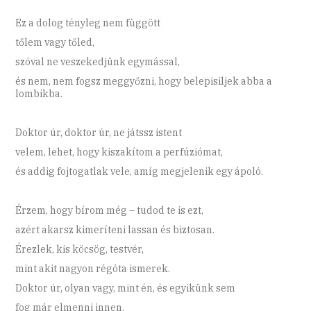
Ez a dolog tényleg nem függött
tőlem vagy tőled,
szóval ne veszekedjünk egymással,
és nem, nem fogsz meggyőzni, hogy belepisiljek abba a
lombikba.
Doktor úr, doktor úr, ne játssz istent
velem, lehet, hogy kiszakítom a perfúziómat,
és addig fojtogatlak vele, amíg megjelenik egy ápoló.
Érzem, hogy bírom még – tudod te is ezt,
azért akarsz kimeríteni lassan és biztosan.
Érezlek, kis köcsög, testvér,
mint akit nagyon régóta ismerek.
Doktor úr, olyan vagy, mint én, és egyikünk sem
fog már elmenni innen.