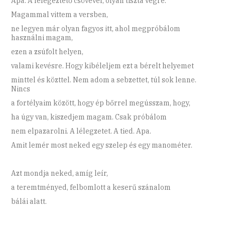
Apa. A lélegeztető csövével, olyan tiszta végre.
Magammal vittem a versben,
ne legyen már olyan fagyos itt, ahol megpróbálom
használni magam,
ezen a zsúfolt helyen,
valami kevésre. Hogy kibéleljem ezt a bérelt helyemet
minttel és közttel. Nem adom a sebzettet, túl sok lenne.
Nincs
a fortélyaim között, hogy ép bőrrel megússzam, hogy,
ha úgy van, kiszedjem magam. Csak próbálom
nem elpazarolni. A lélegzetet. A tied. Apa.
Amit lemér most neked egy szelep és egy manométer.
Azt mondja neked, amíg leír,
a teremtményed, felbomlott a keserű szánalom
bálái alatt.