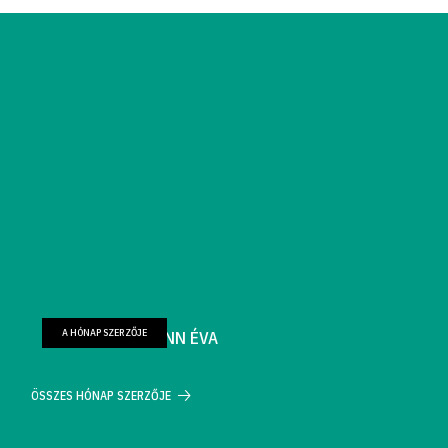
A HÓNAP SZERZŐJE
FARKAS WELLMANN ÉVA
ÖSSZES HÓNAP SZERZŐJE