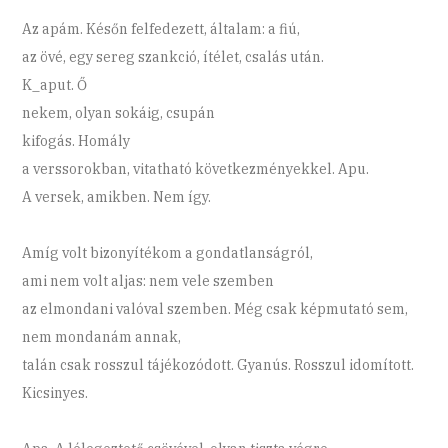
Az apám. Későn felfedezett, általam: a fiú,
az övé, egy sereg szankció, ítélet, csalás után.
K_aput. Ő
nekem, olyan sokáig, csupán
kifogás. Homály
a verssorokban, vitatható következményekkel. Apu.
A versek, amikben. Nem így.
Amíg volt bizonyítékom a gondatlanságról,
ami nem volt aljas: nem vele szemben
az elmondani valóval szemben. Még csak képmutató sem,
nem mondanám annak,
talán csak rosszul tájékozódott. Gyanús. Rosszul idomított.
Kicsinyes.