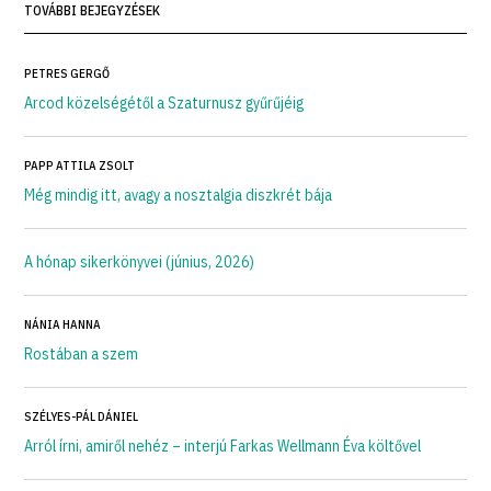
TOVÁBBI BEJEGYZÉSEK
PETRES GERGŐ
Arcod közelségétől a Szaturnusz gyűrűjéig
PAPP ATTILA ZSOLT
Még mindig itt, avagy a nosztalgia diszkrét bája
A hónap sikerkönyvei (június, 2026)
NÁNIA HANNA
Rostában a szem
SZÉLYES-PÁL DÁNIEL
Arról írni, amiről nehéz – interjú Farkas Wellmann Éva költővel