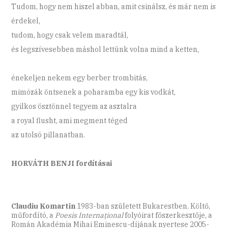
Tudom, hogy nem hiszel abban, amit csinálsz, és már nem is
érdekel,
tudom, hogy csak velem maradtál,
és legszívesebben máshol lettünk volna mind a ketten,
énekeljen nekem egy berber trombitás,
mimózák öntsenek a poharamba egy kis vodkát,
gyilkos ösztönnel tegyem az asztalra
a royal flusht, ami megment téged
az utolsó pillanatban.
HORVÁTH BENJI fordításai
Claudiu Komartin
1983-ban született Bukarestben. Költő,
műfordító, a
Poesis Internațional
folyóirat főszerkesztője, a
Román Akadémia Mihai Eminescu-díjának nyertese 2005-