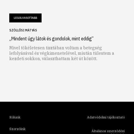
LEGOLVASOTTABB
SZÖLLŐSI MÁTYÁS
„Mindent úgy látok és gondolok, mint eddig”
Mivel tökéletesen tisztában voltam a betegség
lefolyásával és végkimenetelével, miután túlestem a
kezdeti sokkon, választhattam két út között.
1
2
3
4
5
6
Rólunk
Adatvédelmi tájékoztató
Szerzőink
Általános szerződési