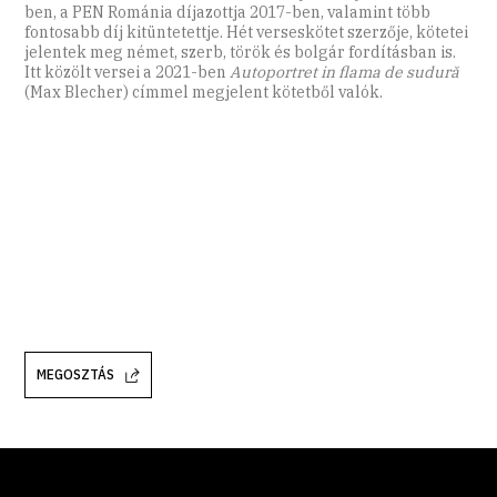
ben, a PEN Románia díjazottja 2017-ben, valamint több
fontosabb díj kitüntetettje. Hét verseskötet szerzője, kötetei
jelentek meg német, szerb, török és bolgár fordításban is.
Itt közölt versei a 2021-ben
Autoportret in flama de sudură
(Max Blecher) címmel megjelent kötetből valók.
MEGOSZTÁS