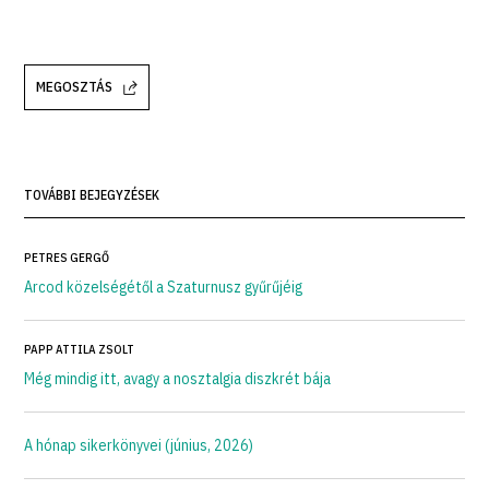
MEGOSZTÁS
TOVÁBBI BEJEGYZÉSEK
PETRES GERGŐ
Arcod közelségétől a Szaturnusz gyűrűjéig
PAPP ATTILA ZSOLT
Még mindig itt, avagy a nosztalgia diszkrét bája
A hónap sikerkönyvei (június, 2026)