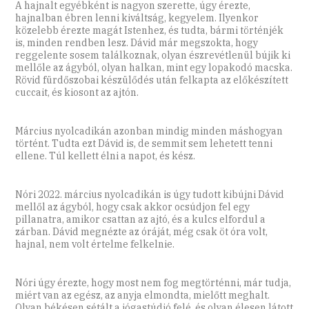
A hajnalt egyébként is nagyon szerette, úgy érezte,
hajnalban ébren lenni kiváltság, kegyelem. Ilyenkor
közelebb érezte magát Istenhez, és tudta, bármi történjék
is, minden rendben lesz. Dávid már megszokta, hogy
reggelente sosem találkoznak, olyan észrevétlenül bújik ki
mellőle az ágyból, olyan halkan, mint egy lopakodó macska.
Rövid fürdőszobai készülődés után felkapta az előkészített
cuccait, és kiosont az ajtón.
Március nyolcadikán azonban mindig minden máshogyan
történt. Tudta ezt Dávid is, de semmit sem lehetett tenni
ellene. Túl kellett élni a napot, és kész.
Nóri 2022. március nyolcadikán is úgy tudott kibújni Dávid
mellől az ágyból, hogy csak akkor ocsúdjon fel egy
pillanatra, amikor csattan az ajtó, és a kulcs elfordul a
zárban. Dávid megnézte az óráját, még csak öt óra volt,
hajnal, nem volt értelme felkelnie.
Nóri úgy érezte, hogy most nem fog megtörténni, már tudja,
miért van az egész, az anyja elmondta, mielőtt meghalt.
Olyan békésen sétált a jógastúdió felé, és olyan élesen látott