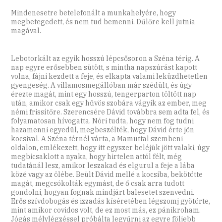
Mindenesetre betelefonált a munkahelyére, hogy
megbetegedett, és nem tud bemenni. Dűlőre kell jutnia
magával.
Lebotorkált az egyik hosszú lépcsősoron a Széna térig. A
nap egyre erősebben sütött, s mintha napszúrást kapott
volna, fájni kezdett a feje, és elkapta valami leküzdhetetlen
gyengeség. A villamosmegállóban már szédült, és úgy
érezte magát, mint egy hosszú, tengerparton töltött nap
után, amikor csak egy hűvös szobára vágyik az ember, meg
némi frissítőre. Szerencsére Dávid továbbra sem adta fel, és
folyamatosan hívogatta. Nóri tudta, hogy nem fog tudni
hazamenni egyedül, megbeszélték, hogy Dávid érte jön
kocsival. A Széna térnél várta, a Mamuttal szembeni
oldalon, emlékezett, hogy itt egyszer beléjük jött valaki, úgy
megbicsaklott a nyaka, hogy hirtelen attól félt, még
tudatánál lesz, amikor leszakad és elgurul a feje a lába
közé vagy az ölébe. Beült Dávid mellé a kocsiba, bekötötte
magát, megcsókolták egymást, de ő csak arra tudott
gondolni, hogyan fognak mindjárt balesetet szenvedni.
Erős szívdobogás és izzadás kíséretében légszomj gyötörte,
mint amikor covidos volt, de ez most más, ez pánikroham.
Jógás mélylégzéssel próbálta legyűrni az egyre följebb