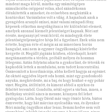
mindent maga körül, mintha egy számítógépes
szimulációba csöppent volna, ahol szándékosan
élénkítették a színeket, és erősebben meghúzták a
kontúrokat. Varázslatos volt a világ. A hajnalnak azok a
gyengéden aranyló színei, mint valami színpadi fény,
képesek célzottan megvilágítani a tér különböző elemeit,
amelyek azonnal kiemelt jelentőséget kapnak. Nóri azt
érezte, megannyi jel veszi körül, és mindegyik élete
jelentőségteljességére hívja fel a figyelmet. Ezek után nem
értette, hogyan érte el mégis az az ismerősen borús
hangulat, ami nem is egyszer öngyilkossági kísérletbe
kergette őt. Megállt jógázás közben, előrehajolt, kezét
megtámasztotta a térdén, próbált mélyen és hosszan
lélegezni. Aztán folytatni akarta a gyakorlást, de tétovák és
kapkodók lettek a mozdulatai, nem tudott koncentrálni.
Összeomlott a koordinációja, abba kellett hagyja az egészet.
Az oktató aggódva lépett oda hozzá, mint egy gondoskodó
anyuka, megkérdezte, mi a baj, és hogy hozhat-e egy pohár
vizet. Megitta, átöltözött, és kiment abból a nyirkos és
félsötét teremből. Gondolta, sétál egyet a várban, innen, a
Batthyány utcától nincs is messze, könnyen fel lehet
gyalogolni. Látta, hogy Dávid már vagy ötször hívta, biztos
észrevette, hogy hát március nyolcadika van, és ilyenkor
Nóri mindig öngyilkos akar lenni. Semmi kedve sem volt