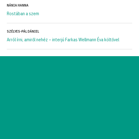
NÁNIA HANNA
Rostában a szem
SZÉLYES-PÁL DÁNIEL
Arról írni, amiről nehéz – interjú Farkas Wellmann Éva költővel