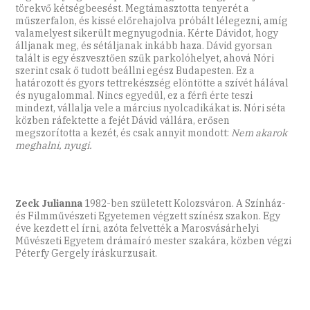
törekvő kétségbeesést. Megtámasztotta tenyerét a
műszerfalon, és kissé előrehajolva próbált lélegezni, amíg
valamelyest sikerült megnyugodnia. Kérte Dávidot, hogy
álljanak meg, és sétáljanak inkább haza. Dávid gyorsan
talált is egy észvesztően szűk parkolóhelyet, ahová Nóri
szerint csak ő tudott beállni egész Budapesten. Ez a
határozott és gyors tettrekészség elöntötte a szívét hálával
és nyugalommal. Nincs egyedül, ez a férfi érte teszi
mindezt, vállalja vele a március nyolcadikákat is. Nóri séta
közben ráfektette a fejét Dávid vállára, erősen
megszorította a kezét, és csak annyit mondott:
Nem akarok
meghalni, nyugi.
Zeck Julianna
1982-ben született Kolozsváron. A Színház-
és Filmművészeti Egyetemen végzett színész szakon. Egy
éve kezdett el írni, azóta felvették a Marosvásárhelyi
Művészeti Egyetem drámaíró mester szakára, közben végzi
Péterfy Gergely íráskurzusait.