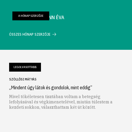
A HÓNAP SZERZŐJE
FARKAS WELLMANN ÉVA
ÖSSZES HÓNAP SZERZŐJE
LEGOLVASOTTABB
SZÖLLŐSI MÁTYÁS
„Mindent úgy látok és gondolok, mint eddig”
Mivel tökéletesen tisztában voltam a betegség
lefolyásával és végkimenetelével, miután túlestem a
kezdeti sokkon, választhattam két út között.