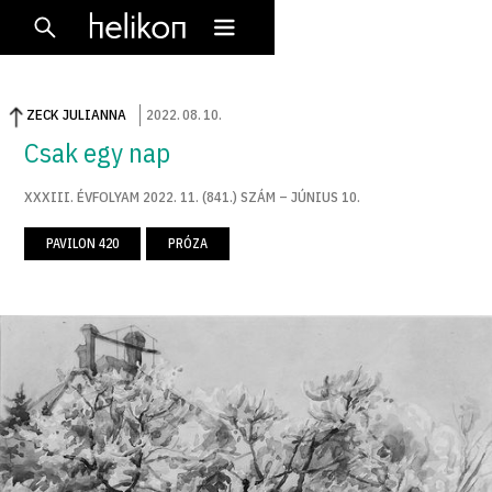
ZECK JULIANNA
2022
.
08
.
10
.
Csak egy nap
XXXIII. ÉVFOLYAM 2022. 11. (841.) SZÁM – JÚNIUS 10.
PAVILON 420
PRÓZA