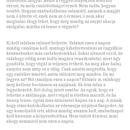
tehetetlen tárgyat. Nézte a reggeli fényekben elterülő
várost, és mély csalódottságot érzett. Nem tudta, hogyan
tovább. Hogyan szabadulhatna valamitől, aminek a magját
nem ő ültette el, ezek nem az ő érzései, ő nem akar
meghalni. Hogy lehet, hogy még mindig az anyját akarja
szolgálni, mintha ez lenne a végzete?
Ki kell találnia valamit helyette. Valamit ezen a napon
mindig csinálnia kell, mintegy kihelyettesíteni az öngyilkos
késztetéseket más cselekedetekkel. Sokat olvasott erről, de
valahogy eddig nem tudta magára vonatkoztatni, mert úgy
gondolta, hogy végül is teljesen érthető, ha meg akar halni,
annyira nem szép ez a világ. Csak amióta megtudta, hogy
egy emléket ismétel, azóta változott meg minden. De mi
legyen az? Mit csináljon ezen a napon? Először is, valahogy
meg kellene bocsásson az anyjának. Ez lesz talán a
legnehezebb. Két dolog jutott eszébe. Az egyik, hogy ez
lehetne a szülinapja, mert végül is életben maradt, és ha
ünnep lenne, egész más színezetet kapna ez a nap. A másik,
hogy elzarándokolhatna az édesanyja sírjához Szegedre. Az
egy komolyabb tett, ahhoz mindig utaznia kell, szabadnapot
kell kivennie a könyvesboltban. Nem tudott dönteni, mint
ahogy semmiről sem ezen a napon.