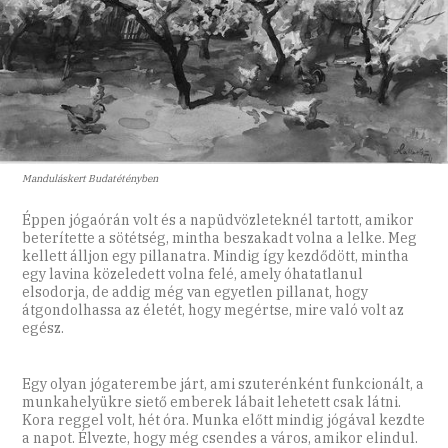
Manduláskert Budatétényben
Éppen jógaórán volt és a napüdvözleteknél tartott, amikor
beterítette a sötétség, mintha beszakadt volna a lelke. Meg
kellett álljon egy pillanatra. Mindig így kezdődött, mintha
egy lavina közeledett volna felé, amely óhatatlanul
elsodorja, de addig még van egyetlen pillanat, hogy
átgondolhassa az életét, hogy megértse, mire való volt az
egész.
Egy olyan jógaterembe járt, ami szuterénként funkcionált, a
munkahelyükre siető emberek lábait lehetett csak látni.
Kora reggel volt, hét óra. Munka előtt mindig jógával kezdte
a napot. Élvezte, hogy még csendes a város, amikor elindul.