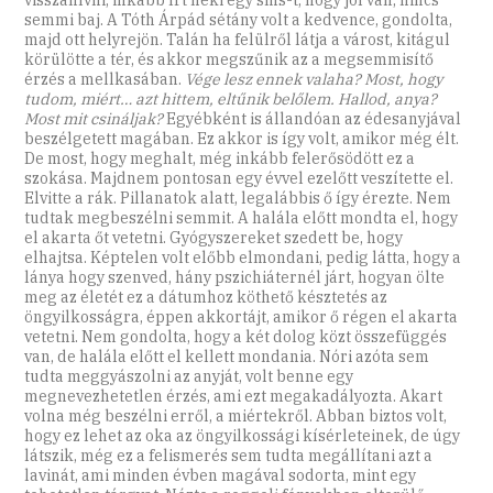
visszahívni, inkább írt neki egy sms-t, hogy jól van, nincs
semmi baj. A Tóth Árpád sétány volt a kedvence, gondolta,
majd ott helyrejön. Talán ha felülről látja a várost, kitágul
körülötte a tér, és akkor megszűnik az a megsemmisítő
érzés a mellkasában.
Vége lesz ennek valaha? Most, hogy
tudom, miért… azt hittem, eltűnik belőlem. Hallod, anya?
Most mit csináljak?
Egyébként is állandóan az édesanyjával
beszélgetett magában. Ez akkor is így volt, amikor még élt.
De most, hogy meghalt, még inkább felerősödött ez a
szokása. Majdnem pontosan egy évvel ezelőtt veszítette el.
Elvitte a rák. Pillanatok alatt, legalábbis ő így érezte. Nem
tudtak megbeszélni semmit. A halála előtt mondta el, hogy
el akarta őt vetetni. Gyógyszereket szedett be, hogy
elhajtsa. Képtelen volt előbb elmondani, pedig látta, hogy a
lánya hogy szenved, hány pszichiáternél járt, hogyan ölte
meg az életét ez a dátumhoz köthető késztetés az
öngyilkosságra, éppen akkortájt, amikor ő régen el akarta
vetetni. Nem gondolta, hogy a két dolog közt összefüggés
van, de halála előtt el kellett mondania. Nóri azóta sem
tudta meggyászolni az anyját, volt benne egy
megnevezhetetlen érzés, ami ezt megakadályozta. Akart
volna még beszélni erről, a miértekről. Abban biztos volt,
hogy ez lehet az oka az öngyilkossági kísérleteinek, de úgy
látszik, még ez a felismerés sem tudta megállítani azt a
lavinát, ami minden évben magával sodorta, mint egy