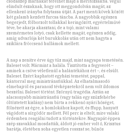
csodaszép márnákat terelhet majd a merítőzsákba. Végül
elindult északnak, hogy ott meggondolván magát, az
ellenkező irányba folytassa útját. A part menti kövek között
két galamb kezdett furcsa táncba. A nagyobbik egészen
begerjedt, fölborzolt tollakkal keringőzött, egyértelművé
téve, be akarja akasztani, de a tojó, mint valami
szemérmetes lotyó, csak kellette magát, egészen addig,
amíg udvarlója két burukkolás után ott nem hagyta a
sziklára fröccsenő hullámok mellett.
A nap a zenitre érve úgy tűz majd, mint nagyapa temetésén.
Baleset volt. Mármint a halála. Tisztította a fegyverét –
aminek a csöve véletlenül a halántékához ért –, és elsült.
Baleset. Ezért kaphatott egyházi temetést, pappal,
kántorral meg ministránsfiúkkal. Az elhatalmasodó
elmebajról és paranoid tévképzetekről nem volt ildomos
beszélni. Baleset történt. Szörnyű tragédia. Aztán az
alacsonyabb ministránsfiú (vagy talán egy szűzfehérbe
öltöztetett kislány) nem bírta a rekkenő nyári hőséget,
fölnézett az égre, a homlokához kapott, és ffupp, hanyatt
vágódott a sírgödör mellett. Fél perc is eltelt, mire valaki
érdemben reagálni tudott a történtekre. Nagyapát éppen
szép szavakkal mosdatták, áldott jó ember volt ő, Krisztus
barátja, életében soha egyetlen rosszat se, bűnös