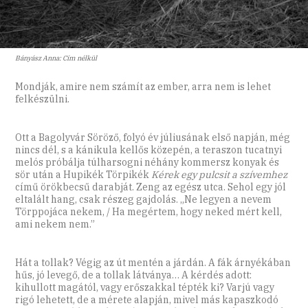
Bányász Anna: Cím nélkül
Mondják, amire nem számít az ember, arra nem is lehet
felkészülni.
Ott a Bagolyvár Söröző, folyó év júliusának első napján, még
nincs dél, s a kánikula kellős közepén, a teraszon tucatnyi
melós próbálja túlharsogni néhány kommersz konyak és
sör után a Hupikék Törpikék
Kérek egy pulcsit a szívemhez
című örökbecsű darabját. Zeng az egész utca. Sehol egy jól
eltalált hang, csak részeg gajdolás. „Ne legyen a nevem
Törppojáca nekem, / Ha megértem, hogy neked mért kell,
ami nekem nem.”
Hát a tollak? Végig az út mentén a járdán. A fák árnyékában
hűs, jó levegő, de a tollak látványa… A kérdés adott:
kihullott magától, vagy erőszakkal tépték ki? Varjú vagy
rigó lehetett, de a mérete alapján, mivel más kapaszkodó