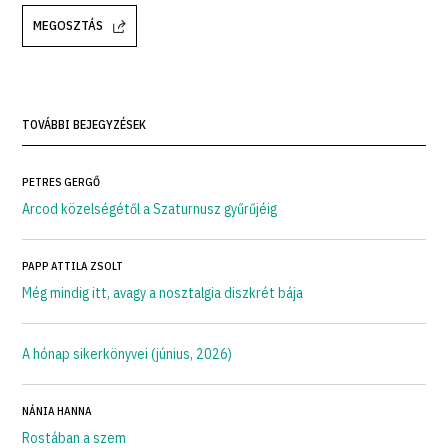
MEGOSZTÁS
TOVÁBBI BEJEGYZÉSEK
PETRES GERGŐ
Arcod közelségétől a Szaturnusz gyűrűjéig
PAPP ATTILA ZSOLT
Még mindig itt, avagy a nosztalgia diszkrét bája
A hónap sikerkönyvei (június, 2026)
NÁNIA HANNA
Rostában a szem