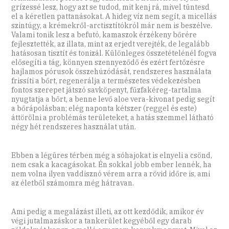
grízessé lesz, hogy azt se tudod, mit kenj rá, mivel tüntesd
el a kéretlen pattanásokat. A hideg víz nem segít, a micellás
szintúgy, a krémekről-arctisztítókról már nem is beszélve.
Valami tonik lesz a befutó, kamaszok érzékeny bőrére
fejlesztették, az illata, mint az erjedt verejték, de legalább
hatásosan tisztít és tonizál. Különleges összetételénél fogva
elősegíti a tág, könnyen szennyeződő és ezért fertőzésre
hajlamos pórusok összehúzódását, rendszeres használata
frissíti a bőrt, regenerálja a természetes védekezésben
fontos szerepet játszó savköpenyt, fűzfakéreg-tartalma
nyugtatja a bőrt, a benne levő aloe vera-kivonat pedig segít
a bőrápolásban; elég naponta kétszer (reggel és este)
áttörölni a problémás területeket, a hatás szemmel látható
négy hét rendszeres használat után.
Ebben a légüres térben még a sóhajokat is elnyeli a csönd,
nem csak a kacagásokat. Én sokkal jobb ember lennék, ha
nem volna ilyen vaddisznó vérem arra a rövid időre is, ami
az életből számomra még hátravan.
Ami pedig a megalázást illeti, az ott kezdődik, amikor év
végi jutalmazáskor a tankerület kegyéből egy darab