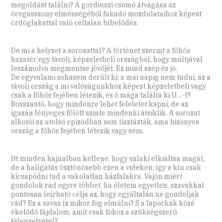
megoldást találni? A gordiuszi csomó átvágása az
öregasszony elmésségéből fakadó mozdulataihoz képest
ördöglakattal való céltalan bíbelődés.
De mi a helyzet a sorozattal? A történet szerint a főhős
hazatér egy távoli, képzeletbeli országból, hogy múltjával
leszámolva megmentse jövőjét. Ez mind szép és jó.
De egyvalami sohasem derült ki: a mai napig nem tudni, az a
távoli ország a mi valóságunkhoz képest képzeletbeli vagy
csak a főhős fejében létezik, és ő maga találta ki U…-t?
Bosszantó, hogy mindenre lehet feleletet kapni, de az
igazán lényeges fölött szinte mindenki átsiklik. A sorozat
alkotói az utolsó epizódban sem tisztázták, ama bizonyos
ország a főhős fejében létezik vagy sem.
Itt minden hajnalban kellene, hogy valaki elkiáltsa magát,
de a hallgatás ösztönösebb ezen a vidéken; így a kín csak
kicsapódni tud a vakolatlan házfalakra. Vajon miért
gondolok rád egyre többet, ha életem egyetlen, szavakkal
pontosan leírható célja az, hogy egyáltalán ne gondoljak
rád? Ez a savas íz mikor fog elmúlni? S a lapockák közé
ékelődő fájdalom, amit csak fokoz a szükségszerű
lélegzetvétel?