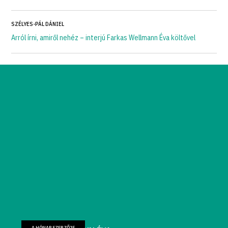
SZÉLYES-PÁL DÁNIEL
Arról írni, amiről nehéz – interjú Farkas Wellmann Éva költővel
A HÓNAP SZERZŐJE