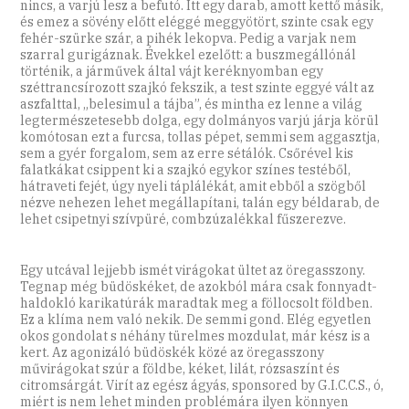
nincs, a varjú lesz a befutó. Itt egy darab, amott kettő másik,
és emez a sövény előtt eléggé meggyötört, szinte csak egy
fehér-szürke szár, a pihék lekopva. Pedig a varjak nem
szarral gurigáznak. Évekkel ezelőtt: a buszmegállónál
történik, a járművek által vájt keréknyomban egy
széttrancsírozott szajkó fekszik, a test szinte eggyé vált az
aszfalttal, „belesimul a tájba”, és mintha ez lenne a világ
legtermészetesebb dolga, egy dolmányos varjú járja körül
komótosan ezt a furcsa, tollas pépet, semmi sem aggasztja,
sem a gyér forgalom, sem az erre sétálók. Csőrével kis
falatkákat csippent ki a szajkó egykor színes testéből,
hátraveti fejét, úgy nyeli táplálékát, amit ebből a szögből
nézve nehezen lehet megállapítani, talán egy béldarab, de
lehet csipetnyi szívpüré, combzúzalékkal fűszerezve.
Egy utcával lejjebb ismét virágokat ültet az öregasszony.
Tegnap még büdöskéket, de azokból mára csak fonnyadt-
haldokló karikatúrák maradtak meg a föllocsolt földben.
Ez a klíma nem való nekik. De semmi gond. Elég egyetlen
okos gondolat s néhány türelmes mozdulat, már kész is a
kert. Az agonizáló büdöskék közé az öregasszony
művirágokat szúr a földbe, kéket, lilát, rózsaszínt és
citromsárgát. Virít az egész ágyás, sponsored by G.I.C.C.S., ó,
miért is nem lehet minden problémára ilyen könnyen