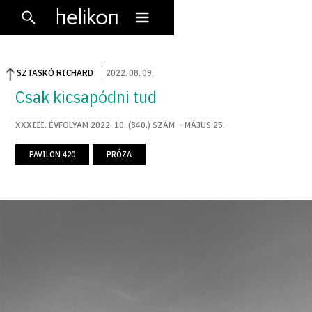
SZTASKÓ RICHARD
2022
.
08
.
09
.
Csak kicsapódni tud
XXXIII. ÉVFOLYAM 2022. 10. (840.) SZÁM – MÁJUS 25.
PAVILON 420
PRÓZA