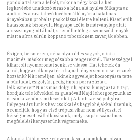
gondolattal sem a lelkét, mikor a négy közül a két
legkevésbé unatkozó sírásó a hóna alá nyúlva fölkapta az
ájultat, és a ravatalozó tövében álló nyárfa hatalmas
árnyékában próbálta paskolással életre kelteni. Kísérletük
hatásosnak bizonyult. Nagyapa azóta is márványlap alatt
alussza nyugodt álmát, s remélhetőleg a szomszéd fenyők
miatt a sírra sűrűn koppanó tobozok sem zavarják ebben.
És igen, beismerem, néha olyan édes vagyok, mint a
maciméz, máskor meg sósabb a tengereknél. Tisztességgel
kiharcolt nyomoromat senki se vitassa. Hát tehetek én
arról, hogy az alkonyat és a hajnal fényei semmit se tesznek
hozzánk? Mit reméljen, akinek agyvelejét kocsonyássá tette
a bűntudat, csigolyáit pedig finom porrá zúzta a
lelkiismeret? Nincs más dolgunk, építsük meg azt a tutajt,
hordjuk tele kövekkel és guanóval! Majd lehorgonyzunk az
óceán közepén, s mi leszünk Új Atlantisz első polgárai.
Bélyeget árulunk s kavicsokkal és kagylóhéjakkal fizetünk,
s reméljük, hogy az első trópusi vihar nem süllyeszti el
kétségbeesett vállalkozásunk, mely csupán szánalmas
megfelelési kényszerünk végterméke.
A kánikulától persze rügyezni kezd a homlokod, olyan