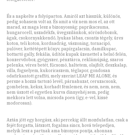
És a napkelte a folyóparton. Amiről azt hisszük, különös,
pedig sohasem volt az. És amit a víz nem mos el, az ott
marad, az maga lesz a bizonyosság: paprikacsuma,
hungarocell, uszadékfa, üvegszilánkok, sörösdobozok,
ágak, csokornyakkendő, lyukas lábas, csontis tégely, üres
koton, teli koton, kordnadrág, vászoning, tornacipő,
pulóver, kettétépett könyv, papírgalacsin, damilkupac,
bottartó gally, fekália, üdítős kupak üzenettel a belső felén,
konzervdoboz, gyógyszer, pénztárca, reklámújság, szaros
pelenka, véres betét, fűcsomó, haltetem, olajfolt, deszkalap,
villa, fogselyem, kukoricaszem, téglapor, gondosan
odafirkantott graffiti, mely szerint LEAF ME ­ALONE, és
persze a hozzá tartozó levél, párnahuzat, ceruzacsonk,
gombelem, keksz, korhadt fémlemez, és nem, nem, nem,
nem úszott el egyetlen kurva dinnyehéj sem, pedig
mekkora lett volna, micsoda poen (így, e-vel, kissé
modorosan).
Aztán jött egy horgász, aki percekig állt mozdulatlan, csak a
fejét forgatta, látszott, fogalma sincs, hová telepedjen,
melyik lesz a partnak ama bizonyos pontja, ahonnan