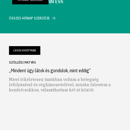
FARKAS WELLMANN ÉVA
ÖSSZES HÓNAP SZERZŐJE
LEGOLVASOTTABB
SZÖLLŐSI MÁTYÁS
„Mindent úgy látok és gondolok, mint eddig”
Mivel tökéletesen tisztában voltam a betegség
lefolyásával és végkimenetelével, miután túlestem a
kezdeti sokkon, választhattam két út között.
1
2
3
4
5
6