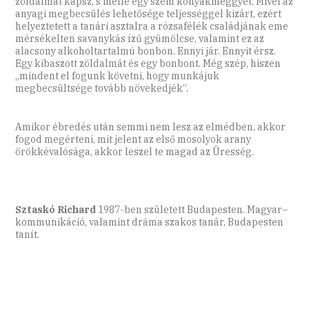
zöldalmát kapsz, s mellé egy szem konyakmeggyet. Mivel az
anyagi megbecsülés lehetősége teljességgel kizárt, ezért
helyeztetett a tanári asztalra a rózsafélék családjának eme
mérsékelten savanykás ízű gyümölcse, valamint ez az
alacsony alkoholtartalmú bonbon. Ennyi jár. Ennyit érsz.
Egy kibaszott zöldalmát és egy bonbont. Még szép, hiszen
„mindent el fogunk követni, hogy munkájuk
megbecsültsége tovább növekedjék”.
Amikor ébredés után semmi nem lesz az elmédben, akkor
fogod megérteni, mit jelent az első mosolyok arany
örökkévalósága, akkor leszel te magad az Üresség.
Sztaskó Richard
1987-ben született Budapesten. Magyar–
kommunikáció, valamint dráma szakos tanár, Budapesten
tanít.