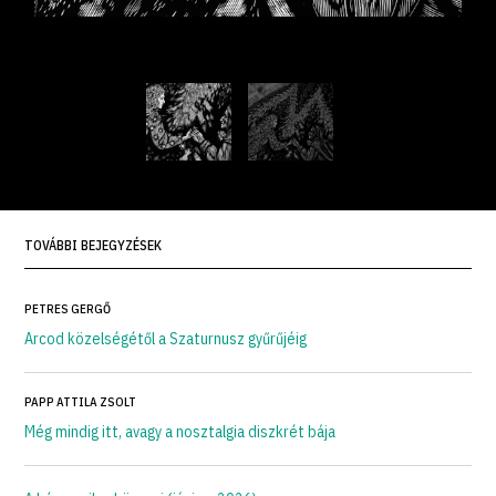
TOVÁBBI BEJEGYZÉSEK
PETRES GERGŐ
Arcod közelségétől a Szaturnusz gyűrűjéig
PAPP ATTILA ZSOLT
Még mindig itt, avagy a nosztalgia diszkrét bája