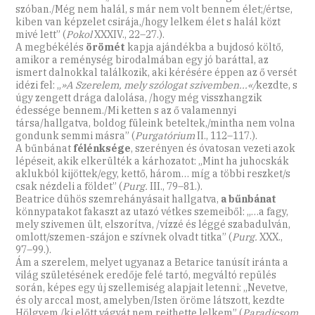
szóban./Még nem halál, s már nem volt bennem élet;/értse,
kiben van képzelet csirája,/hogy lelkem élet s halál közt
mivé lett” (
Pokol
XXXIV., 22–27.).
A megbékélés
örömét
kapja ajándékba a bujdosó költő,
amikor a reménység birodalmában egy jó baráttal, az
ismert dalnokkal találkozik, aki kérésére éppen az ő versét
idézi fel: „
»A Szerelem, mely szólogat szivemben...«/
kezdte, s
úgy zengett drága dalolása, /hogy még visszhangzik
édessége bennem./Mi ketten s az ő valamennyi
társa/hallgatva, boldog füleink beteltek,/mintha nem volna
gondunk semmi másra” (
Purgatórium
II., 112–117.).
A bűnbánat
félénksége
, szerényen és óvatosan vezeti azok
lépéseit, akik elkerülték a kárhozatot: „Mint ha juhocskák
aklukból kijöttek/egy, kettő, három… míg a többi reszket/s
csak nézdeli a földet” (
Purg.
III., 79–81.).
Beatrice dühös szemrehányásait hallgatva,
a bűnbánat
könnypatakot fakaszt az utazó vétkes szemeiből: „…a fagy,
mely szivemen ült, elszorítva, /vízzé és léggé szabadulván,
omlott/szemen-szájon e szívnek olvadt titka” (
Purg.
XXX.,
97–99.).
Ám a szerelem, melyet ugyanaz a Betarice tanúsít iránta a
világ születésének eredője felé tartó, megváltó repülés
során, képes egy új szellemiség alapjait letenni: „Nevetve,
és oly arccal most, amelyben/Isten öröme látszott, kezdte
Hölgyem,/ki előtt vágyát nem rejthette lelkem” (
Paradicsom