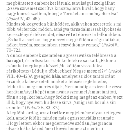
megbüntetett embereket látunk, tanulságul szolgálhat:
„Szava szivemet szorítva kinozta,/látva kivált, hogy hány
nagy kincsü szellem/lebeg e Tornácban reményefosztva”
(
Pokol
IV., 43–45.).
Mindazok kegyetlen bűnhődése, akik vakon szerettek, s mi
több, vérfertőző módon, áthágva társadalmi szabályokat és
keresztényi értékrendet,
részvétet
ébreszt a lelkünkben:
„És hallva sorban, hogy nevezi meg/költőm a régi daliákat,
nőket,/érzém, szememben részvétkönny remeg” (
Pokol
V.,
70–72.).
A dühös emberek szemtelen agresszivitása felébreszti
a
haragot
, és erőszakos cselekedetekre sarkall: „Ekkor a
csónakot megkapta kézzel,/de költőm visszalökve
rárikoltott:/»Lódulj a többi ebhez! Mégse mész el?«” (
Pokol
VIII., 40–42.)A gyengéd
hála
, amelyet az idős tanító iránt
érzünk, aki bevezetett minket a létezés rejtelmeibe,
felderíti a megismerés útját: „Mert mindig a szivembe vésve
hordtam/atyai képét ama nyájas szemmel,/amint tanított,
fönn a régi korban,/hogy örökíti meg magát az ember, /s ezt
illik, hogy nyelvem hirdesse sírva, /amíg rám borul a síri
szender” (
Pokol
XV., 82–87.).
A legfőbb ördög, azaz
Lucifer
megjelenése olyan rettegést
kelt, amely felülír minden más egzisztenciális traumát:
„Hogy lettem ekkor megdermedve szótlan,/megírnom
olvasó hiába kéred,/mert kevés lenne azt megírni