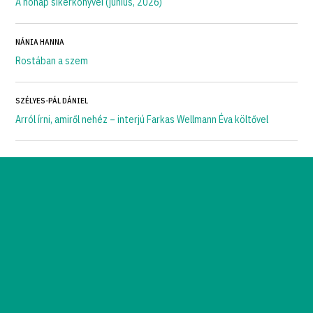
A hónap sikerkönyvei (június, 2026)
NÁNIA HANNA
Rostában a szem
SZÉLYES-PÁL DÁNIEL
Arról írni, amiről nehéz – interjú Farkas Wellmann Éva költővel