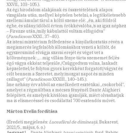
XXVII., 103–105.).
Az égi birodalom alakjának és összetételének alapos
vizsgálata után, mellyel képtelen betelni, a legtökéletesebb
szellemi ámulat tárul a költő szeme elé: „én, aki földről
égbe, és silány/időből értem örökkévalóba,/s az igaz néphez
– Firenze után,/mily kábulattól voltam elfogódva”
(
Paradicsom
XXXI., 37–40.).
Az isteni misztérium felfedezése a kinyilatkoztatás révén a
megismerés legfelsőbb állomásához vezeti a költőt, de
egyszersmind elvágja szavai erejét és véget vet a
költeménynek: „…mig villám fénye tárta szememet fel/és
égő vágya ekként teljesüle./Csüggedtem volna, lankadt
képzelettel/le folyton gyors kerékként forgatott/vágyat és
célt bennem a Szeretet, mely/mozgat napot és minden
csillagot” (
Paradicsom
XXXIII., 140–145.).
Íme néhány érv abból az emelkedett esztétikai „csokorból”,
amelyet a régmúltban a mécses fényénél Dante Alighieri
felépített, és amelyek kiválóan igazolják, miért olvashatjuk
ma is elismeréssel és csodálattal 700 esztendős művét.
Márton Evelin fordítása
(Eredeti megjelenés:
Luceafărul de dimineață
, Bukarest,
2021/5., május, 6. o.)
Jegyzet
1 Dante Alighieri:
Isteni színjáték,
ford. Babits