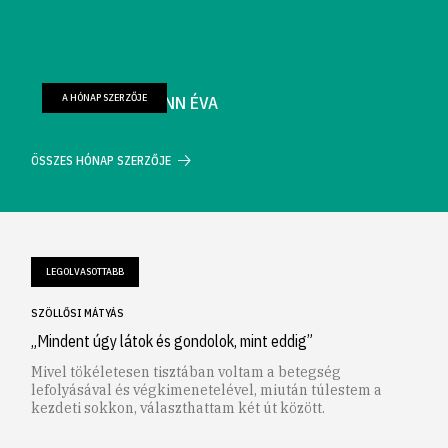
A HÓNAP SZERZŐJE
FARKAS WELLMANN ÉVA
ÖSSZES HÓNAP SZERZŐJE
LEGOLVASOTTABB
SZÖLLŐSI MÁTYÁS
„Mindent úgy látok és gondolok, mint eddig”
Mivel tökéletesen tisztában voltam a betegség
lefolyásával és végkimenetelével, miután túlestem a
kezdeti sokkon, választhattam két út között.