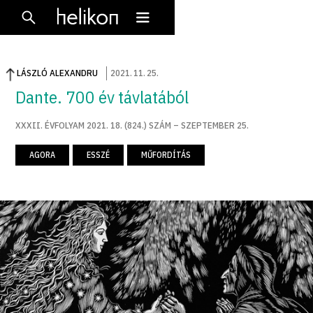
LÁSZLÓ ALEXANDRU
2021
.
11
.
25
.
Dante. 700 év távlatából
XXXII. ÉVFOLYAM 2021. 18. (824.) SZÁM – SZEPTEMBER 25.
AGORA
ESSZÉ
MŰFORDÍTÁS