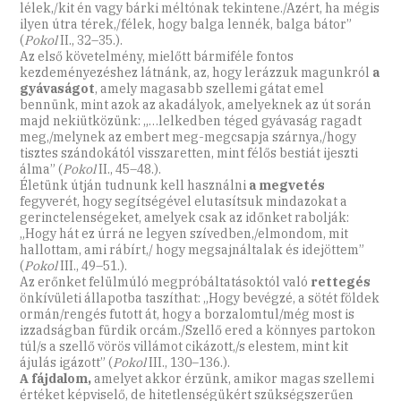
lélek,/kit én vagy bárki méltónak tekintene./Azért, ha mégis
ilyen útra térek,/félek, hogy balga lennék, balga bátor”
(
Pokol
II., 32–35.).
Az első követelmény, mielőtt bármiféle fontos
kezdeményezéshez látnánk, az, hogy lerázzuk magunkról
a
gyávaságot
, amely magasabb szellemi gátat emel
bennünk, mint azok az akadályok, amelyeknek az út során
majd nekiütközünk: „…lelkedben téged gyávaság ragadt
meg,/melynek az embert meg-megcsapja szárnya,/hogy
tisztes szándokától visszaretten, mint félős bestiát ijeszti
álma” (
Pokol
II., 45–48.).
Életünk útján tudnunk kell használni
a megvetés
fegyverét, hogy segítségével elutasítsuk mindazokat a
gerinctelenségeket, amelyek csak az időnket rabolják:
„Hogy hát ez úrrá ne legyen szívedben,/elmondom, mit
hallottam, ami rábírt,/ hogy megsajnáltalak és idejöttem”
(
Pokol
III., 49–51.).
Az erőnket felülmúló megpróbáltatásoktól való
rettegés
önkívületi állapotba taszíthat: „Hogy bevégzé, a sötét földek
ormán/rengés futott át, hogy a borzalomtul/még most is
izzadságban fürdik orcám./Szellő ered a könnyes partokon
túl/s a szellő vörös villámot cikázott,/s elestem, mint kit
ájulás igázott” (
Pokol
III., 130–136.).
A fájdalom,
amelyet akkor érzünk, amikor magas szellemi
értéket képviselő, de hitetlenségükért szükségszerűen