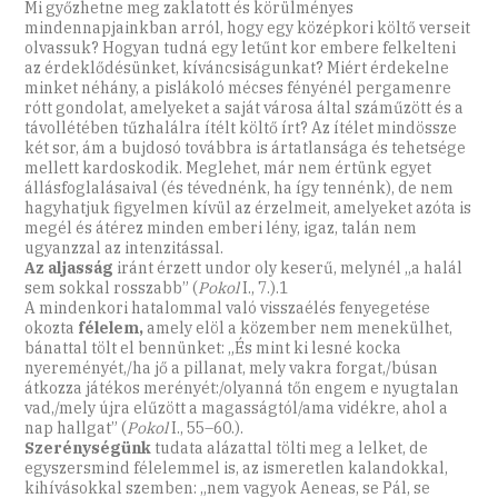
Mi győzhetne meg zaklatott és körülményes
mindennapjainkban arról, hogy egy középkori költő verseit
olvassuk? Hogyan tudná egy letűnt kor embere felkelteni
az érdeklődésünket, kíváncsiságunkat? Miért érdekelne
minket néhány, a pislákoló mécses fényénél pergamenre
rótt gondolat, amelyeket a saját városa által száműzött és a
távollétében tűzhalálra ítélt költő írt? Az ítélet mindössze
két sor, ám a bujdosó továbbra is ártatlansága és tehetsége
mellett kardoskodik. Meglehet, már nem értünk egyet
állásfoglalásaival (és tévednénk, ha így tennénk), de nem
hagyhatjuk figyelmen kívül az érzelmeit, amelyeket azóta is
megél és átérez minden emberi lény, igaz, talán nem
ugyanzzal az intenzitással.
Az aljasság
iránt érzett undor oly keserű, melynél „a halál
sem sokkal rosszabb” (
Pokol
I., 7.).1
A mindenkori hatalommal való visszaélés fenyegetése
okozta
félelem,
amely elöl a közember nem menekülhet,
bánattal tölt el bennünket: „És mint ki lesné kocka
nyereményét,/ha jő a pillanat, mely vakra forgat,/búsan
átkozza játékos merényét:/olyanná tőn engem e nyugtalan
vad,/mely újra elűzött a magasságtól/ama vidékre, ahol a
nap hallgat” (
Pokol
I., 55–60.).
Szerénységünk
tudata alázattal tölti meg a lelket, de
egyszersmind félelemmel is, az ismeretlen kalandokkal,
kihívásokkal szemben: „nem vagyok Aeneas, se Pál, se