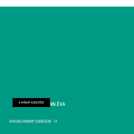
A HÓNAP SZERZŐJE
FARKAS WELLMANN ÉVA
ÖSSZES HÓNAP SZERZŐJE