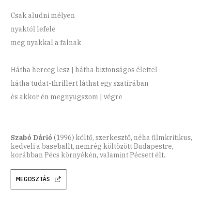
Csak aludni mélyen
nyaktól lefelé
meg nyakkal a falnak
Hátha herceg lesz | hátha biztonságos élettel
hátha tudat-thrillert láthat egy szatírában
és akkor én megnyugszom | végre
Szabó Dárió
(1996) költő, szerkesztő, néha filmkritikus,
kedveli a baseballt, nemrég költözött Budapestre,
korábban Pécs környékén, valamint Pécsett élt.
MEGOSZTÁS