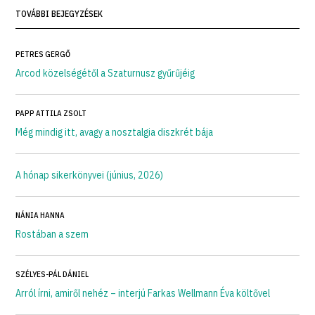
TOVÁBBI BEJEGYZÉSEK
PETRES GERGŐ
Arcod közelségétől a Szaturnusz gyűrűjéig
PAPP ATTILA ZSOLT
Még mindig itt, avagy a nosztalgia diszkrét bája
A hónap sikerkönyvei (június, 2026)
NÁNIA HANNA
Rostában a szem
SZÉLYES-PÁL DÁNIEL
Arról írni, amiről nehéz – interjú Farkas Wellmann Éva költővel