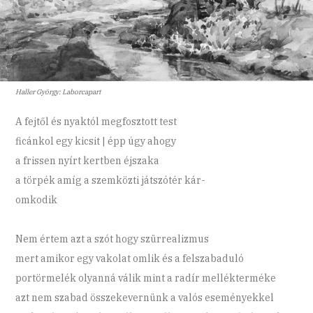
Haller György: Laborcapart
A fejtől és nyaktól megfosztott test
ficánkol egy kicsit | épp úgy ahogy
a frissen nyírt kertben éjszaka
a törpék amíg a szemközti játszótér kár-
omkodik
Nem értem azt a szót hogy szürrealizmus
mert amikor egy vakolat omlik és a felszabaduló
portörmelék olyanná válik mint a radír mellékterméke
azt nem szabad összekevernünk a valós eseményekkel