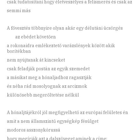
csak tudatosítani hogy életveszélyes a felismerés és csak az
semmi más
A fővesztés többnyire olyan akár egy délutáni ücsörgés
az ebédet követően
a rokonaidra emlékeztető varázslények között akik
borítékban
nem nyújtanak át kincseket
csak feladják postán az egyik szemedet
a másikat meg a hónaljadhoz ragasztják
és néha rád mosolyognak az arcizmok
különösebb megerőltetése nélkül
A hónaljtájékról jól megfigyelhető az európai felületes én
amit a nem államszintű egységkép fésülget
modoros asszonykórussá
hogy megírják azt a dalszöveget aminek a címe: