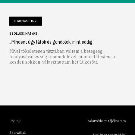
LEGOLVASOTTABB
SZÖLLŐSI MÁTYÁS
„Mindent úgy látok és gondolok, mint eddig”
Mivel tökéletesen tisztában voltam a betegség
lefolyásával és végkimenetelével, miután túlestem a
kezdeti sokkon, választhattam két út között.
1
2
3
4
5
6
Rólunk
Adatvédelmi tájékoztató
Szerzőink