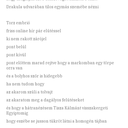
Drakula udvarában tilos egymás szemébe nézni
Torz embrió
friss online hír pár elütéssel
ki nem rakott zárójel
pont belül
pont kívül
pont előttem marad rejtve hogy a markomban egy törpe
orra van
és a bolyhos szőr is hidegebb
ha nem tudom hogy
az akarom szüli a tolvajt
az akaratom meg a dagályos felütéseket
és hogy a hátranézésem Tisza Kálmánt visszakergeti
Egyiptomig
hogy eszébe se jusson tükröt látni a homogén tájban