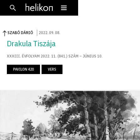
SZABÓ DÁRIÓ
2022
.
09
.
08
.
Drakula Tiszája
XXXIII. ÉVFOLYAM 2022. 11. (841.) SZÁM – JÚNIUS 10.
PAVILON 420
VERS