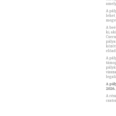
amely
A pál
lehet
megva
A beé
ki, a
Csern
pálya
közöt
előad
A pál
támog
pályá
vissz
legal
A pál
2026. 
A rés
csato