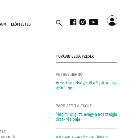
VUM
ELŐFIZETÉS
TOVÁBBI BEJEGYZÉSEK
PETRES GERGŐ
Arcod közelségétől a Szaturnusz
gyűrűjéig
PAPP ATTILA ZSOLT
Még mindig itt, avagy a nosztalgia
diszkrét bája
át,
 várnak,
A hónap sikerkönyvei (június,