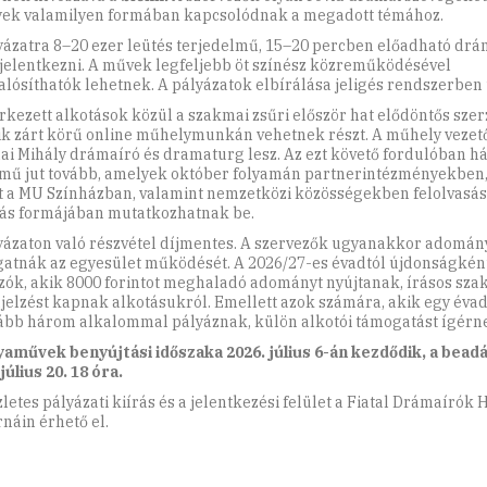
ek valamilyen formában kapcsolódnak a megadott témához.
yázatra 8–20 ezer leütés terjedelmű, 15–20 percben előadható dr
 jelentkezni. A művek legfeljebb öt színész közreműködésével
lósíthatók lehetnek. A pályázatok elbírálása jeligés rendszerben 
rkezett alkotások közül a szakmai zsűri először hat elődöntős szer
kik zárt körű online műhelymunkán vehetnek részt. A műhely vezető
ai Mihály drámaíró és dramaturg lesz. Az ezt követő fordulóban 
mű jut tovább, amelyek október folyamán partnerintézményekben
t a MU Színházban, valamint nemzetközi közösségekben felolvasás
ás formájában mutatkozhatnak be.
yázaton való részvétel díjmentes. A szervezők ugyanakkor adomá
atnák az egyesület működését. A 2026/27-es évadtól újdonságként
zók, akik 8000 forintot meghaladó adományt nyújtanak, írásos sza
ajelzést kapnak alkotásukról. Emellett azok számára, akik egy éva
ább három alkalommal pályáznak, külön alkotói támogatást ígérn
yaművek benyújtási időszaka 2026. július 6-án kezdődik, a beadá
július 20. 18 óra.
zletes pályázati kiírás és a jelentkezési felület a Fiatal Drámaírók 
rnáin érhető el.