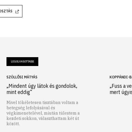
OSZTÁS
LEGOLVASOTTABB
SZÖLLŐSI MÁTYÁS
KOPPÁNDI-B
„Mindent úgy látok és gondolok,
„Fuss a ve
mint eddig”
mert úgyi
Mivel tökéletesen tisztában voltam a
betegség lefolyásával és
végkimenetelével, miután túlestem a
kezdeti sokkon, választhattam két út
között.