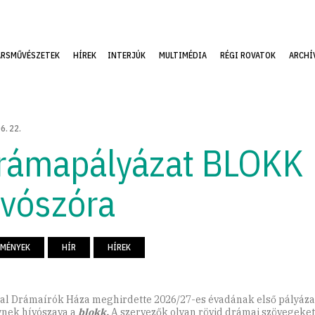
ÁRSMŰVÉSZETEK
HÍREK
INTERJÚK
MULTIMÉDIA
RÉGI ROVATOK
ARCHÍ
06
.
22
.
rámapályázat BLOKK
ívószóra
EMÉNYEK
HÍR
HÍREK
tal Drámaírók Háza meghirdette 2026/27-es évadának első pályázat
nek hívószava a
blokk.
A szervezők olyan rövid drámai szövegeket