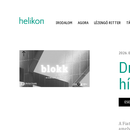
IRODALOM
AGORA
LÉZENGŐ RITTER
T
2026
.
D
h
ES
A Fia
amely