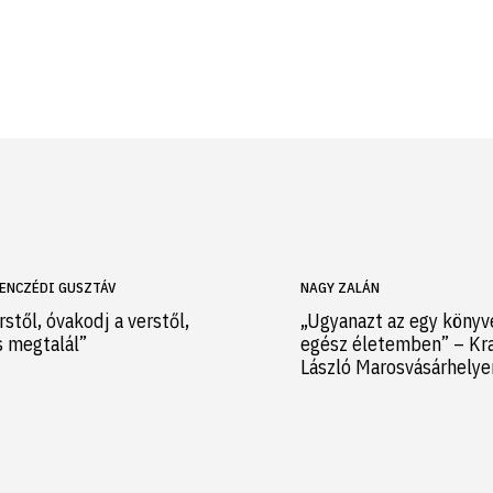
ENCZÉDI GUSZTÁV
NAGY ZALÁN
rstől, óvakodj a verstől,
„Ugyanazt az egy könyv
s megtalál”
egész életemben” – Kr
László Marosvásárhely