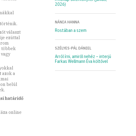
2026)
ámákkal
NÁNIA HANNA
történik.
Rostában a szem
zőt választ
je ezúttal
három
SZÉLYES-PÁL DÁNIEL
, többek
 vagy
Arról írni, amiről nehéz – interjú
Farkas Wellmann Éva költővel
nyokkal
 azok a
kmai
don belül
ek.
si határidő
Háza online