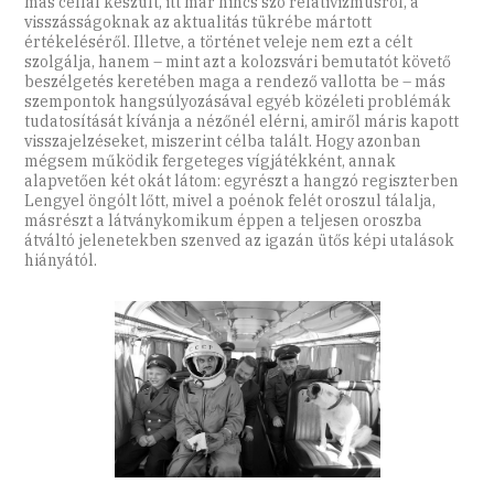
más céllal készült, itt már nincs szó relativizmusról, a
visszásságoknak az aktualitás tükrébe mártott
értékeléséről. Illetve, a történet veleje nem ezt a célt
szolgálja, hanem – mint azt a kolozsvári bemutatót követő
beszélgetés keretében maga a rendező vallotta be – más
szempontok hangsúlyozásával egyéb közéleti problémák
tudatosítását kívánja a nézőnél elérni, amiről máris kapott
visszajelzéseket, miszerint célba talált. Hogy azonban
mégsem működik fergeteges vígjátékként, annak
alapvetően két okát látom: egyrészt a hangzó regiszterben
Lengyel öngólt lőtt, mivel a poénok felét oroszul tálalja,
másrészt a látványkomikum éppen a teljesen oroszba
átváltó jelenetekben szenved az igazán ütős képi utalások
hiányától.