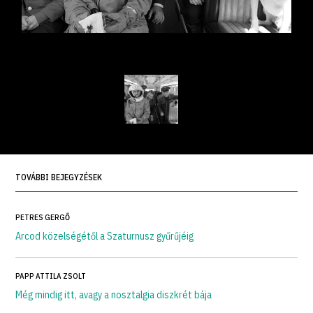
TOVÁBBI BEJEGYZÉSEK
PETRES GERGŐ
Arcod közelségétől a Szaturnusz gyűrűjéig
PAPP ATTILA ZSOLT
Még mindig itt, avagy a nosztalgia diszkrét bája