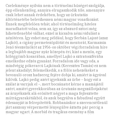
Cselekménye nyilván nem a történelmi hűséget szolgálja,
épp ellenkezőleg, annyira elrugaszkodik tőle, amennyire
csak lehet annak érdekében, hogy az űrkutatás
áltörténetébe belevihessen némi magyar vonatkozást.
Ennek megfelelően tehát, ahol történelmileg hiteles
maradhatott volna, sem az, így az abszurd sztori még
hihetetlenebbé válhat, ezzel is kicsalva némi vidulást a
nézőtéren. Így eshet meg például, hogy Serbán Lajost (azaz
Lajkót), a cigány permetezőpilótát és mentorát, Karmazsin
Jenő téeszelnököt az 1956-os október végi forradalom híre
a legbujább magyar nyár közepén éri, kint a mezőn, egy
hőléggömb kosarában, amellyel Lajkó a sztratoszférába
emelkedne edzés gyanánt. Forradalom ide vagy oda, a
mindvégig pókerarcú Lajkónak (Keresztes Tamás) ez nem
jelent akadályt, felemelkedik, s a fölös nehezékeket a
bevonuló orosz hadsereg fejére dobja ki, amiért is ágyúval
kilövik. Lajkó pedig azért igyekszik az űrbe – hogy ezt a
szálat is varrjuk el –, mert bocsánatot kérne a mamájától
azért, amiért gyerekkorában az űrutazás megszállotjaként
az árnyékszék alá erősített négyet a maga fejlesztette
műtrágyarakétákból, és azok begyúlva a fabudival együtt
édesanyját is felrepítették. Robbanáskor a szerencsétlenül
járt asszony vérpermetté lényegülve áztatta pár percig a
magyar ugart. A morbid és tragikus esemény a film