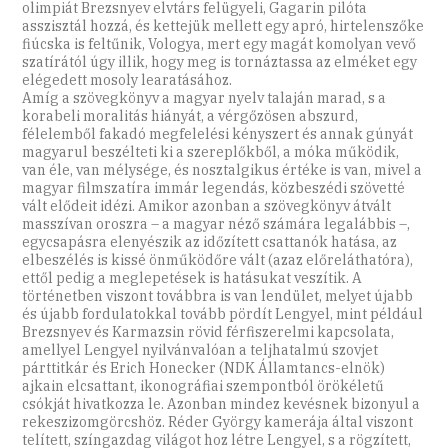
olimpiát Brezsnyev elvtárs felügyeli, Gagarin pilóta
asszisztál hozzá, és kettejük mellett egy apró, hirtelenszőke
fiúcska is feltűnik, Vologya, mert egy magát komolyan vevő
szatírától úgy illik, hogy meg is tornáztassa az elméket egy
elégedett mosoly learatásához.
Amíg a szövegkönyv a magyar nyelv talaján marad, s a
korabeli moralitás hiányát, a vérgőzösen abszurd,
félelemből fakadó megfelelési kényszert és annak gúnyát
magyarul beszélteti ki a szereplőkből, a móka működik,
van éle, van mélysége, és nosztalgikus értéke is van, mivel a
magyar filmszatíra immár legendás, közbeszédi szövetté
vált elődeit idézi. Amikor azonban a szövegkönyv átvált
masszívan oroszra – a magyar néző számára legalábbis –,
egycsapásra elenyészik az időzített csattanók hatása, az
elbeszélés is kissé önműködőre vált (azaz előreláthatóra),
ettől pedig a meglepetések is hatásukat veszítik. A
történetben viszont továbbra is van lendület, melyet újabb
és újabb fordulatokkal tovább pördít Lengyel, mint például
Brezsnyev és Karmazsin rövid férfiszerelmi kapcsolata,
amellyel Lengyel nyilvánvalóan a teljhatalmú szovjet
párttitkár és Erich Honecker (NDK Államtancs-elnök)
ajkain elcsattant, ikonográfiai szempontból örökéletű
csókját hivatkozza le. Azonban mindez kevésnek bizonyul a
rekeszizomgörcshöz. Réder György kamerája által viszont
telített, színgazdag világot hoz létre Lengyel, s a rögzített,