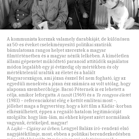
A kommunista korszak valamely darabkáját, de különösen
az 50-es éveket cselekményesítő politikai szatírák
bámulatosan rangos helyet szereztek a magyar
filmtörténetben és a magyar nézők lelkében. A kíméletlen
állami gépezetet működtető paranoid attitűdök sajnálatos
módon legalább egy jó évtizedig oly mértékben és oly
mértéktelenül uralták az életet és a halált
Magyarországon, ami józan ésszel fel nem fogható, így az
egyedüli menekvés a józan ész számára az volt utólag, hogy
alaposan szemberöhögje. Bacsó Péternek is ez lehetett a
célja, amikor leforgatta
A tanú
t (1969) és a
Te rongyos élet
et
(1983) – referenciaként elég e kettőt említeni most –,
jóllehet maga a fegyvertény, hogy a két film a Kádár-korban
elkészülhetett, éppen a regnáló hatalom legitimációját
szolgálta: hogy lám-lám, mi ehhez képest azért normálisak
vagyunk, értékeljed, magyar!
A
Lajkó – Cigány az űrben
, Lengyel Balázs író-rendező első
nagyjátékfilmje, most, ebben a politikai berendezkedésben