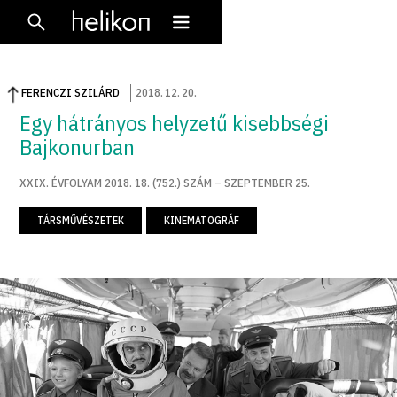
FERENCZI SZILÁRD
2018
.
12
.
20
.
Egy hátrányos helyzetű kisebbségi
Bajkonurban
XXIX. ÉVFOLYAM 2018. 18. (752.) SZÁM – SZEPTEMBER 25.
TÁRSMŰVÉSZETEK
KINEMATOGRÁF