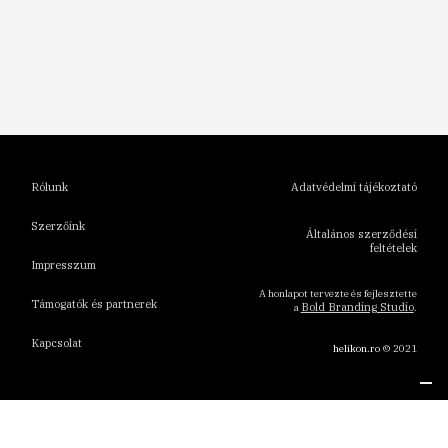
1
2
3
4
5
6
Rólunk
Adatvédelmi tájékoztató
Szerzőink
Általános szerződési
feltételek
Impresszum
A honlapot tervezte és fejlesztette
Támogatók és partnerek
Bold Branding Studio
a
.
Kapcsolat
helikon.ro
© 2021