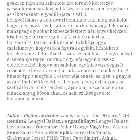
gyakran tűpontos szimmetriára törekvő keretezés
wesandersonosra kozmetikázza a látványt, ami végsősoron
az alkotás (nem egyedüli) javára válik.
Lengyel Balázs a kolozsvári bemutató után megindokolta,
hogy miért is ábrázolja annyira markánsan vígjátékában a
manapság oly sokat közbeszédesített, hátrányos helyzetű
kisebbségeket (melegek, cigányok, és miért ne, a
borzasztóan férfias nők), és miért alakítja úgy a
cselekményt, hogy ezek a figurák egyfajta hősökként
kerekedjenek felül. Azért – szólt az indoklás –, hogy a nézőt
érzékennyé tegye irántuk, hogy lefaragjon kissé az
előítéletekből, hogy a társadalom együttes viszolygását
rövid időre félretéve meglássuk az embert a címkén túl. A
humor épp a megfelelő csatornája ennek, és igen, a gúny is
azzá válhat értő kezekben. Lengyel pedig ért hozzá, s ha
szatírát kíván még rendezni, ajánlom, hozza közelebb a
mához, anyag bőven akad, és nem szükséges érte
Bajkonurig utazni.
Lajkó – Cigány az űrben
, színes magyar film, 90 perc, 2018.
Rendező
: Lengyel Balázs.
Forgatókönyv
: Lengyel Balázs,
Lovas Balázs.
Operatőr
: Réder György.
Vágó
: Kiss Wanda.
Zene
: Balázs Ádám.
Szereplők
: Keresztes Tamás,
Gyabronka József, Pálffy Tibor, Papadimitriu Athina,