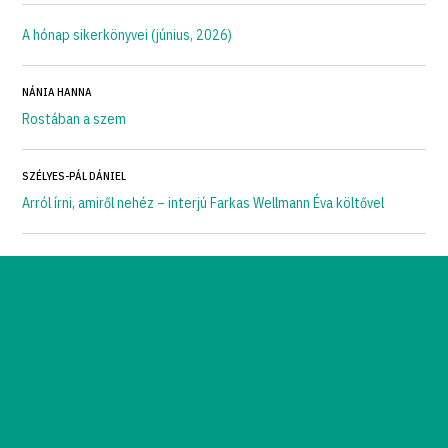
A hónap sikerkönyvei (június, 2026)
NÁNIA HANNA
Rostában a szem
SZÉLYES-PÁL DÁNIEL
Arról írni, amiről nehéz – interjú Farkas Wellmann Éva költővel