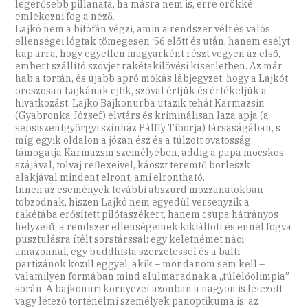
legerősebb pillanata, ha másra nem is, erre örökké
emlékezni fog a néző.
Lajkó nem a bitófán végzi, amin a rendszer vélt és valós
ellenségei lógtak tömegesen ’56 előtt és után, hanem esélyt
kap arra, hogy egyetlen magyarként részt vegyen az első,
embert szállító szovjet rakétakilövési kísérletben. Az már
hab a tortán, és újabb apró mókás lábjegyzet, hogy a Lajkót
oroszosan Lajkának ejtik, szóval értjük és értékeljük a
hivatkozást. Lajkó Bajkonurba utazik tehát Karmazsin
(Gyabronka József) elvtárs és kriminálisan laza apja (a
sepsiszentgyörgyi színház Pálffy Tiborja) társaságában, s
míg egyik oldalon a józan ész és a túlzott óvatosság
támogatja Karmazsin személyében, addig a papa mocskos
szájával, tolvaj reflexeivel, káoszt teremtő börleszk
alakjával mindent elront, ami elrontható.
Innen az események további abszurd mozzanatokban
tobzódnak, hiszen Lajkó nem egyedül versenyzik a
rakétába erősített pilótaszékért, hanem csupa hátrányos
helyzetű, a rendszer ellenségeinek kikiáltott és ennél fogva
pusztulásra ítélt sorstárssal: egy keletnémet náci
amazonnal, egy buddhista szerzetessel és a balti
partizánok közül eggyel, akik – mondanom sem kell –
valamilyen formában mind alulmaradnak a „túlélőolimpia”
során. A bajkonuri környezet azonban a nagyon is létezett
vagy létező történelmi személyek panoptikuma is: az