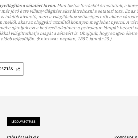
yvilágítás a sétatéri tavon.
Mint biztos forrásból értesülünk, a korc
 már jövő évre villanyvilágítást akar létrehozni a sétatéri tóra. Ez a
is inkább kivihető, mert a világításhoz szükséges erőt akár a városi
 mellől, akár az olajgyári vízműtől könnyen meg lehet nyerni. A vár
lmébe ajánljuk ezt a kedvező alkalmat: a petroleum lámpák helyett vi
kal világíttathatja magát a sétatért is. Óhajtjuk, hogy ez igen életre
előbb teljesüljön. (
Kolozsvár
napilap, 1887. január 25.)
OSZTÁS
LEGOLVASOTTABB
SZÖLLŐSI MÁTYÁS
KOPPÁNDI-B