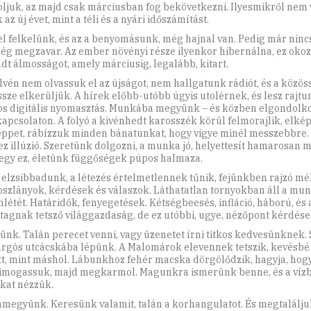
ljuk, az majd csak márciusban fog bekövetkezni. Ilyesmikről nem 
 az új évet, mint a téli és a nyári időszámítást.
l felkelünk, és az a benyomásunk, még hajnal van. Pedig már nincs
ség megzavar. Az ember növényi része ilyenkor hibernálna, ez okoz
dt álmosságot, amely márciusig, legalább, kitart.
lvén nem olvassuk el az újságot, nem hallgatunk rádiót, és a közös
ssze elkerüljük. A hírek előbb-utóbb úgyis utolérnek, és lesz rajt
s digitális nyomasztás. Munkába megyünk – és közben elgondolk
kapcsolaton. A folyó a kivénhedt karosszék körül felmorajlik, elké
eppet, rábízzuk minden bánatunkat, hogy vigye minél messzebbre.
ez illúzió. Szeretünk dolgozni, a munka jó, helyettesít hamarosan 
egy ez, életünk függőségek púpos halmaza.
 elzsibbadunk, a létezés értelmetlennek tűnik, fejünkben rajzó mé
oszlányok, kérdések és válaszok. Láthatatlan tornyokban áll a mu
nlétét. Határidők, fenyegetések. Kétségbeesés, infláció, háború, és 
tagnak tetsző világgazdaság, de ez utóbbi, ugye, nézőpont kérdése
ünk. Talán perecet venni, vagy üzenetet írni titkos kedvesünknek. 
rgós utcácskába lépünk. A Malomárok elevennek tetszik, kevésbé
ett, mint máshol. Lábunkhoz fehér macska dörgölődzik, hagyja, hog
mogassuk, majd megkarmol. Magunkra ismerünk benne, és a vízb
kat nézzük.
amegyünk. Keresünk valamit, talán a korhangulatot. És megtalálju