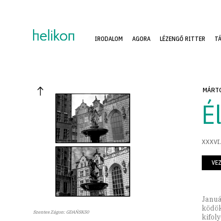
IRODALOM
AGORA
LÉZENGŐ RITTER
T
MÁRTO
Él
XXXVI.
VE
Januá
ködök
Szentes Zágon: GDAŃSK50
kifol