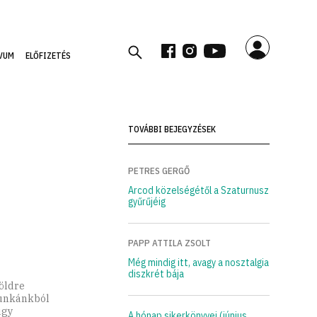
VUM
ELŐFIZETÉS
TOVÁBBI BEJEGYZÉSEK
PETRES GERGŐ
Arcod közelségétől a Szaturnusz
gyűrűjéig
PAPP ATTILA ZSOLT
Még mindig itt, avagy a nosztalgia
diszkrét bája
öldre
 Munkánkból
úgy
A hónap sikerkönyvei (június,