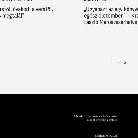
rstől, óvakodj a verstől,
„Ugyanazt az egy könyv
s megtalál”
egész életemben” – Kr
László Marosvásárhely
1
2
3
A honlapot tervezte és fejlesztette
a
Bold Branding Studio
.
helikon.ro
© 2021