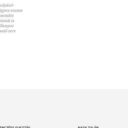
solyázó-
z ügyes eszme
 zsemlés
osnak is
llanyos
való terv
ENCZÉDI GUSZTÁV
NAGY ZALÁN