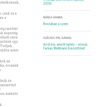
vitatkozunk,
2026)
, csak ez a
NÁNIA HANNA
za a
Rostában a szem
ségi médiát
unk napestig
odunk ezen
SZÉLYES-PÁL DÁNIEL
pzelünk egy
Arról írni, amiről nehéz – interjú
 Tudjuk,
Farkas Wellmann Éva költővel
minden mást,
hek az
nka, érezzük
a
.
Szűk és
 szeméttel
y
en úszkáló
k.