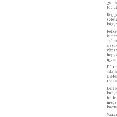
gondo
tűrjük
Regge
sötét
bágya
Felke
is me
számo
a szó
vízcs
hogy 
így m
Délre
adatf
a jele
roska
Lelép
kanya
telít
megsi
kacsá
Vissz