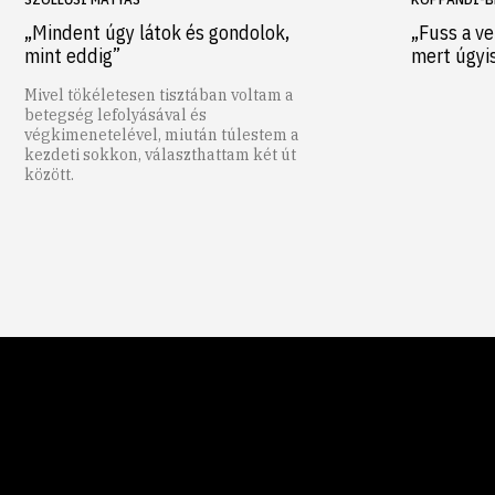
„Mindent úgy látok és gondolok,
„Fuss a ve
mint eddig”
mert úgyi
Mivel tökéletesen tisztában voltam a
betegség lefolyásával és
végkimenetelével, miután túlestem a
kezdeti sokkon, választhattam két út
között.