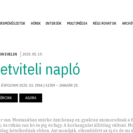
ÁRSMŰVÉSZETEK
HÍREK
INTERJÚK
MULTIMÉDIA
RÉGI ROVATOK
ARCHÍ
N EVELIN
2025
.
05
.
19
.
etviteli napló
 ÉVFOLYAM 2025. 02. (904.) SZÁM – JANUÁR 25.
ZÉRCIKK
AGORA
r van. Mostanában szürke őszi hónap ez, gyakran szomorodnak a f
, és ritkán van hó és jég és fagy. A korhangulat állítólag változó.
yólag kételkedünk ebben. Azt mondják, elkezdődött az új év, de mi 