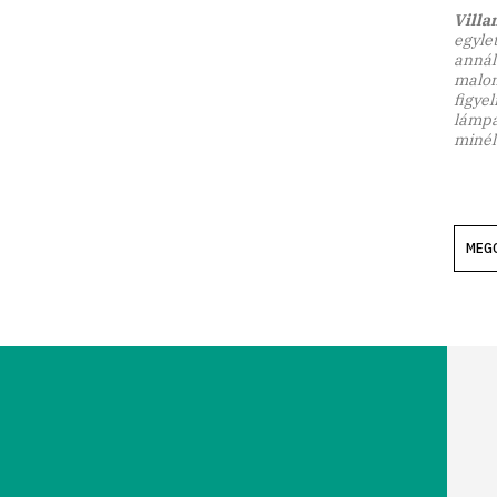
Villan
egylet
annál 
malom
figye
lámpák
minél 
MEG