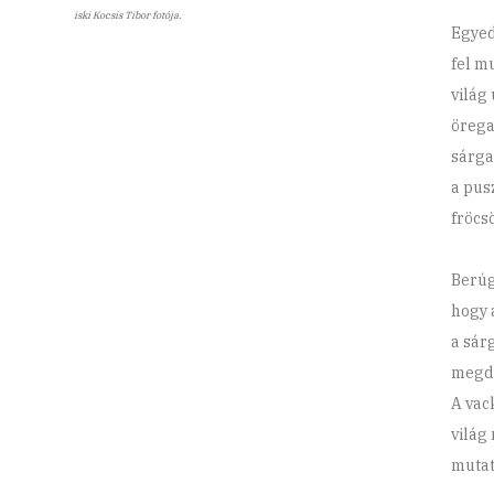
iski Kocsis Tibor fotója.
Egyed
fel m
világ
örega
sárga 
a pus
fröcs
Berúg
hogy 
a sár
megdö
A vac
világ
mutat