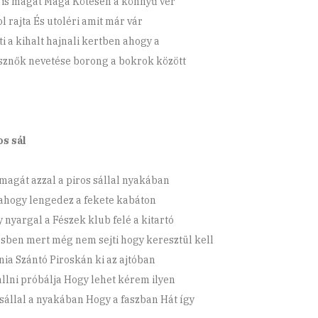
 is magát Maga Kötésen a könnyű vér
l rajta És utoléri amit már vár
ti a kihalt hajnali kertben ahogy a
sznők nevetése borong a bokrok között
os sál
 magát azzal a piros sállal nyakában
 ahogy lengedez a fekete kabáton
 nyargal a Fészek klub felé a kitartó
sben mert még nem sejti hogy keresztül kell
nia Szántó Piroskán ki az ajtóban
 állni próbálja Hogy lehet kérem ilyen
 sállal a nyakában Hogy a faszban Hát így