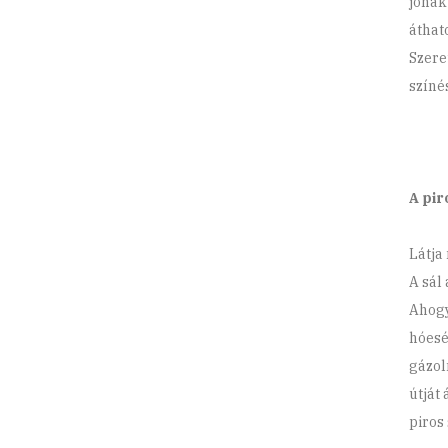
jónak
áthato
Szere
színé
A pir
Látja
A sál
Ahogy
hóesé
gázol
útját
piros