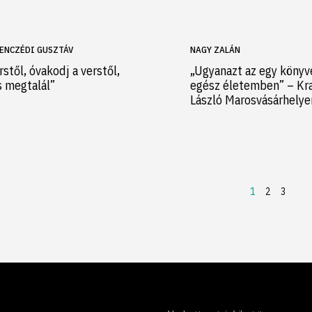
ENCZÉDI GUSZTÁV
NAGY ZALÁN
rstől, óvakodj a verstől,
„Ugyanazt az egy könyv
s megtalál”
egész életemben” – Kr
László Marosvásárhely
1
2
3