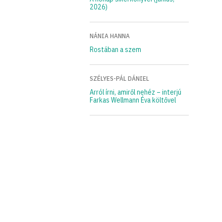
2026)
NÁNIA HANNA
Rostában a szem
SZÉLYES-PÁL DÁNIEL
Arról írni, amiről nehéz – interjú
Farkas Wellmann Éva költővel