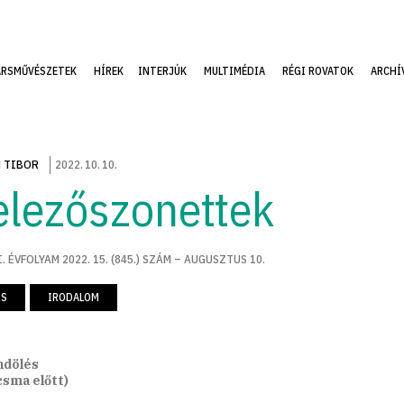
ÁRSMŰVÉSZETEK
HÍREK
INTERJÚK
MULTIMÉDIA
RÉGI ROVATOK
ARCHÍ
 TIBOR
2022
.
10
.
10
.
elezőszonettek
. ÉVFOLYAM 2022. 15. (845.) SZÁM – AUGUSZTUS 10.
RS
IRODALOM
ndölés
csma előtt)