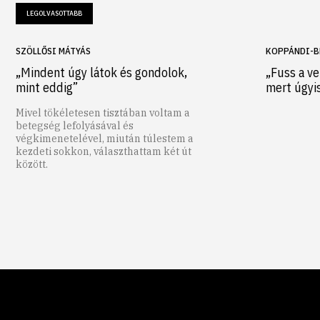
LEGOLVASOTTABB
SZÖLLŐSI MÁTYÁS
KOPPÁNDI-B
„Mindent úgy látok és gondolok,
„Fuss a ve
mint eddig”
mert úgyi
Mivel tökéletesen tisztában voltam a
betegség lefolyásával és
végkimenetelével, miután túlestem a
kezdeti sokkon, választhattam két út
között.