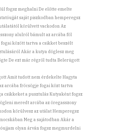
ül fogsz meghalni De előtte emelte
utatóujját saját piszkodban hemperegsz
 utálatától körülvett vackodon Az
sszony alulról bámult az arcába föl
fogai között tartva a csikket beszélt
ztulásáról Akár a kutya döglesz meg
ögte De ezt már régről tudta Belerúgott
ott Amit tudott nem érdekelte Hagyta
az arcába fröcsögje fogai közt tartva
ga csikkeket a pusztulás Kutyaként fogsz
gleni meredt arcába az öregasszony
kodon körülvesz az utálat Hemperegsz
 mocskában Meg a sajátodban Akár a
óujjam olyan árván fogsz megmurdelni