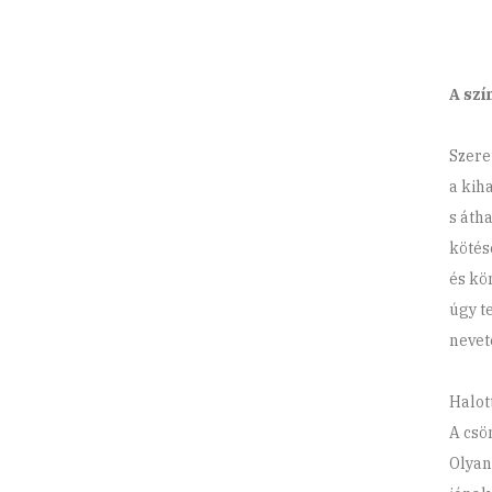
A szí
Szere
a kih
s átha
kötés
és kö
úgy t
nevet
Halot
A csö
Olyan