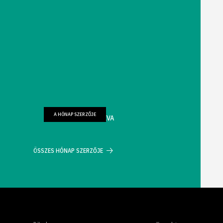
A HÓNAP SZERZŐJE
FARKAS WELLMANN ÉVA
ÖSSZES HÓNAP SZERZŐJE