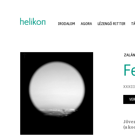
IRODALOM
AGORA
LÉZENGŐ RITTER
T
ZALÁN
F
XXXIII
VE
Jöve
(a ko