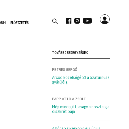
VUM
ELŐFIZETÉS
TOVÁBBI BEJEGYZÉSEK
PETRES GERGŐ
Arcod közelségétől a Szaturnusz
gyűrűjéig
PAPP ATTILA ZSOLT
Még mindig itt, avagy a nosztalgia
diszkrét bája
A hónap sikerkönyvei (június,