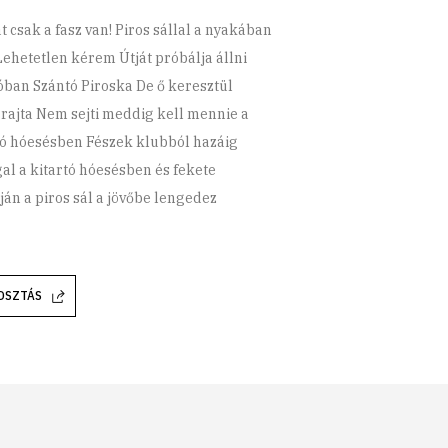
t csak a fasz van! Piros sállal a nyakában
ehetetlen kérem Útját próbálja állni
tóban Szántó Piroska De ő keresztül
 rajta Nem sejti meddig kell mennie a
tó hóesésben Fészek klubból hazáig
al a kitartó hóesésben és fekete
ján a piros sál a jövőbe lengedez
OSZTÁS