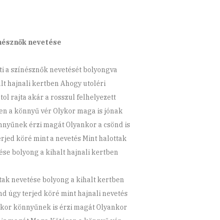
nésznők nevetése
ti a színésznők nevetését bolyongva
alt hajnali kertben Ahogy utoléri
tol rajta akár a rosszul felhelyezett
en a könnyű vér Olykor maga is jónak
nnyűnek érzi magát Olyankor a csönd is
erjed köré mint a nevetés Mint halottak
ése bolyong a kihalt hajnali kertben
tak nevetése bolyong a kihalt kertben
nd úgy terjed köré mint hajnali nevetés
kor könnyűnek is érzi magát Olyankor