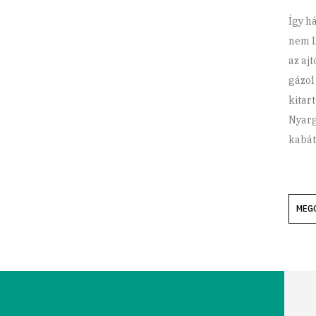
Így há
nem L
az aj
gázol
kitar
Nyarg
kabát
MEG