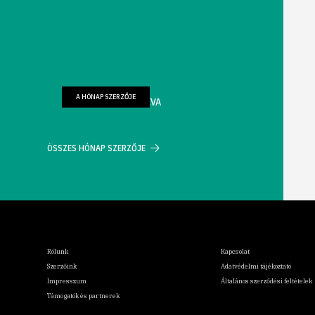
A HÓNAP SZERZŐJE
FARKAS WELLMANN ÉVA
ÖSSZES HÓNAP SZERZŐJE
Rólunk
Kapcsolat
Szerzőink
Adatvédelmi tájékoztató
Impresszum
Általános szerződési feltételek
Támogatók és partnerek