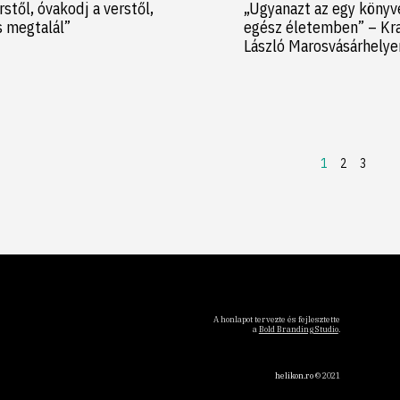
rstől, óvakodj a verstől,
„Ugyanazt az egy könyv
s megtalál”
egész életemben” – Kr
László Marosvásárhely
1
2
3
A honlapot tervezte és fejlesztette
a
Bold Branding Studio
.
helikon.ro
© 2021