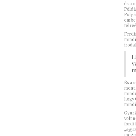
és a 
Példá
Polgá
ember
félre
Ferdi
mindi
iroda
H
v
m
És a 
ment,
minde
hogy 
mindi
Gyurk
volt n
fordí
„
együ
megmo