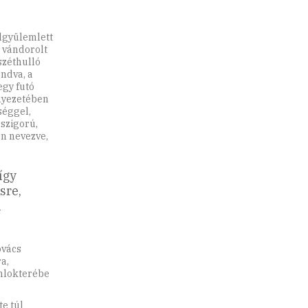
elgyülemlett
 vándorolt
széthulló
ndva, a
gy futó
rnyezetében
séggel,
 szigorú,
n nevezve,
így
sre,
n
ovács
a,
omlokterébe
te túl