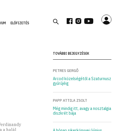
VUM
ELŐFIZETÉS
TOVÁBBI BEJEGYZÉSEK
PETRES GERGŐ
Arcod közelségétől a Szaturnusz
gyűrűjéig
PAPP ATTILA ZSOLT
Még mindig itt, avagy a nosztalgia
diszkrét bája
 Ferdinandy
a a halál
A hónap sikerkönyvei (június,