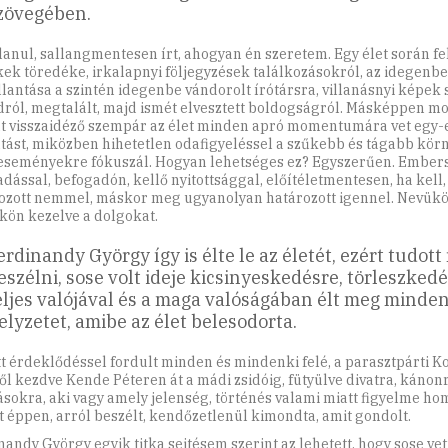
zövegében.
lanul, sallangmentesen írt, ahogyan én szeretem. Egy élet során f
ek töredéke, irkalapnyi följegyzések találkozásokról, az idegenbe
illantása a szintén idegenbe vándorolt írótársra, villanásnyi képek 
dról, megtalált, majd ismét elvesztett boldogságról. Másképpen mo
t visszaidéző szempár az élet minden apró momentumára vet egy-e
ntást, miközben hihetetlen odafigyeléssel a szűkebb és tágabb kö
 eseményekre fókuszál. Hogyan lehetséges ez? Egyszerűen. Ember
adással, befogadón, kellő nyitottsággal, előítéletmentesen, ha kell,
ozott nemmel, máskor meg ugyanolyan határozott igennel. Nevükö
kön kezelve a dolgokat.
erdinandy György így is élte le az életét, ezért tudott 
eszélni, sose volt ideje kicsinyeskedésre, törleszkedé
eljes valójával és a maga valóságában élt meg minde
elyzetet, amibe az élet belesodorta.
tt érdeklődéssel fordult minden és mindenki felé, a parasztpárti K
ől kezdve Kende Péteren át a mádi zsidóig, fütyülve divatra, kánonr
ásokra, aki vagy amely jelenség, történés valami miatt figyelme h
t éppen, arról beszélt, kendőzetlenül kimondta, amit gondolt.
nandy György egyik titka sejtésem szerint az lehetett, hogy sose vet