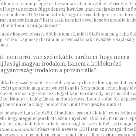
millenniumi ünnepségeket. De vannak itt nehezebben elviselhető tor
ul hogy (a nemzeti függetlenség kivívása után) mit is akartak az ö
ri demokráciát? Azt sem tudtuk, hogy ez a csodabogár mi fán terem
arcú szocializmust? Ezt is csak tizenkét évvel később mondta ki il
érthetetlenül a prágai tavasz!”
nandy könyvét olvasva döbbentem rá, miért ütköztem meg rajta ö
g, amikor vajdasági barátaim provinciálisnak nevezték a vajdaság
lmat.
át nem arról van szó inkább, barátaim, hogy nem a
ajdasági magyar irodalom, hanem a köldöknéző
agyarországi irodalom a provinciális?
sokkal egészségesebb, frissebb vajdasági hang ahhoz igazodott vol
 ezért gondolta magát provinciálisnak? Nem tudom, lehet, hogy té
nesetre most így látom ezt. Egyébként Ferdinandy maga is többszö
Gion Nándor a trilógiájával méltán képviselhetett volna (és képvi
g) bennünket a világirodalomban, mint Márquez Kolumbiát.
a odafigyelt „a száműzött, útpadkára szorult életek”-re, az írótárs
eki, hogy megjelenjenek ott, azon a nyelven, ahol ő él, franciára, s
tott, tucatnyi kötetüket adta ki barátságból, szeretetből, aki magát 
ttmenninemtudó
firkász”-nak nevezte. „Kiálltam az avantgárd mell
solyogtam pózmodern írótársaimat. Déry Tibor rövidprózája a p