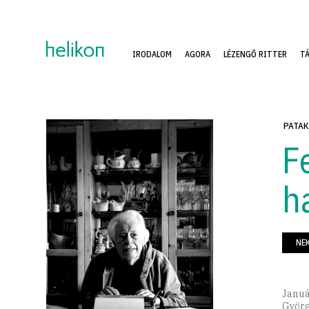
IRODALOM
AGORA
LÉZENGŐ RITTER
T
PATAK
F
h
NE
Januá
Györg