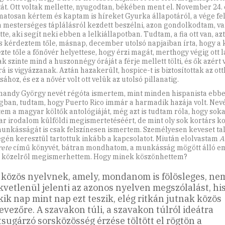
tát. Ott voltak mellette, nyugodtan, békében ment el. November 24. 
matosan kértem és kaptam is híreket Gyurka állapotáról, a vége fe
a mesterséges táplálásról kezdett beszélni, azon gondolkodtam, va
te, aki segít neki ebben a lelkiállapotban. Tudtam, a fia ott van, a
s kérdeztem tőle, másnap, december utolsó napjaiban írta, hogy a
te tőle a főnővér helyettese, hogy érzi magát, merthogy végig ott lá
 szinte mind a huszonnégy óráját a férje mellett tölti, és ők azért 
á is vigyázzanak. Aztán hazakerült, hospice-t is biztosítottak az ot
sához, és ez a nővér volt ott velük az utolsó pillanatig.
nandy György nevét régóta ismertem, mint minden hispanista ebbe
gban, tudtam, hogy Puerto Rico immár a harmadik hazája volt. Nev
tem a magyar költők antológiáját, még azt is tudtam róla, hogy sokat
r irodalom külföldi megismertetéséért, de mint oly sok kortárs k
munkásságát is csak felszínesen ismertem. Személyesen keveset ta
égén keresztül tartottuk inkább a kapcsolatot. Miután elolvastam
A
rete
című könyvét, bátran mondhatom, a munkásság mögött álló em
 közelről megismerhettem. Hogy minek köszönhettem?
 közös nyelvnek, amely, mondanom is fölösleges, ne
kvetlenül jelenti az azonos nyelven megszólalást, hi
kik nap mint nap ezt teszik, elég ritkán jutnak közös
evezőre. A szavakon túli, a szavakon túlról ideátra
tsugárzó sorsközösség érzése töltött el rögtön a