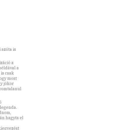
azóta is
záció a
példával a
is csak
hogy most
gy jókor
nyomtalanul
6
 legenda.
ódnom,
án hagyta el
kiegyezést