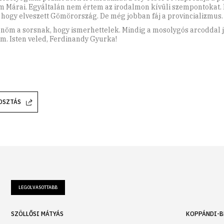
m Márai. Egyáltalán nem értem az irodalmon kívüli szempontokat.
, hogy elveszett Gömörország. De még jobban fáj a provincializmus. 
nöm a sorsnak, hogy ismerhettelek. Mindig a mosolygós arcoddal 
em. Isten veled, Ferdinandy Gyurka!
OSZTÁS
LEGOLVASOTTABB
SZÖLLŐSI MÁTYÁS
KOPPÁNDI-B