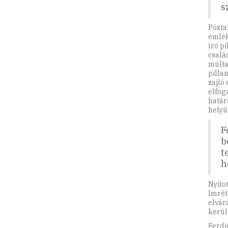
s
Pózta
emlék
író p
csalá
múlta
pilla
zajló
elfog
határ
helyü
F
b
t
h
Nyito
Imrét
elvár
kerül
Ferdi