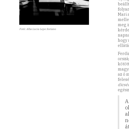
beáll
folya
Mari 
mellet
meg i
kérdez
Fotó: Alba Lucia Lepe Soriano
napnak
hogy r
ellátá
Ferdi
orszá
kötöt
magya
az ő 
feles
dicsé
egész
A
o
a
n
á