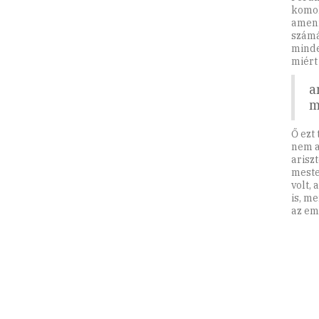
komol
amenn
számá
minde
miért
a
m
Ő ezt
nem a
arisz
meste
volt,
is, m
az em