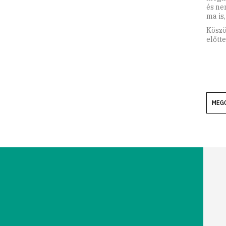
és ne
ma is
Köszö
előtt
MEG