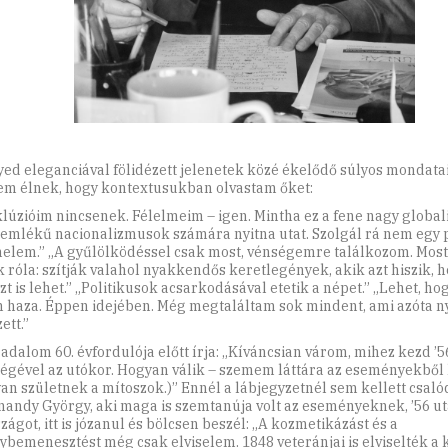
ed eleganciával fölidézett jelenetek közé ékelődő súlyos mondatai 
m élnek, hogy kontextusukban olvastam őket:
lúzióim nincsenek. Félelmeim – igen. Mintha ez a fene nagy globali
 emlékű nacionalizmusok számára nyitna utat. Szolgál rá nem egy 
nelem.” „A gyűlölködéssel csak most, vénségemre találkozom. Most 
k róla: szítják valahol nyakkendős keretlegények, akik azt hiszik, 
t is lehet.” „Politikusok acsarkodásával etetik a népet.” „Lehet, ho
m haza. Éppen idejében. Még megtaláltam sok mindent, ami azóta 
ett.”
radalom 60. évfordulója előtt írja: „Kíváncsian várom, mihez kezd ’5
égével az utókor. Hogyan válik – szemem láttára az eseményekből
an születnek a mítoszok.)” Ennél a lábjegyzetnél sem kellett csal
nandy György, aki maga is szemtanúja volt az eseményeknek, ’56 ut
zágot, itt is józanul és bölcsen beszél: „A kozmetikázást és a
bemenesztést még csak elviselem. 1848 veteránjai is elviselték a 