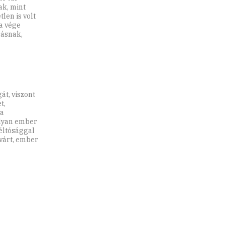
ak, mint
len is volt
a vége
másnak,
át, viszont
t,
 a
olyan ember
méltósággal
lvárt, ember