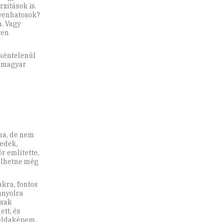
zítások is.
tvenhatosok?
. Vagy
yen
nkéntelenül
i magyar
na, de nem
vedek,
r említette,
selhetne még
akra, fontos
panyolra
csak
ett, és
éldaképem,