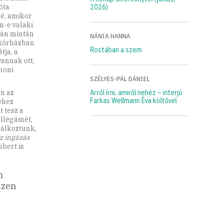
óta
2026)
lé, amikor
n-e valaki
ztán miután
NÁNIA HANNA
 kórházban
Rostában a szem
tja, a
vannak ott,
thoni
SZÉLYES-PÁL DÁNIEL
n az
Arról írni, amiről nehéz – interjú
Farkas Wellmann Éva költővel
éhez
 tesz a
ollégámét,
lálkoztunk,
z ingázás
bert is
m
szen