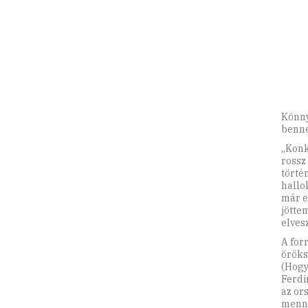
Könny
benne
„Konk
rossz
törté
hallo
már ez
jötte
elvesz
A for
öröks
(Hogy
Ferdi
az ors
menny