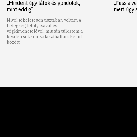
„Mindent úgy látok és gondolok,
„Fuss a ve
mint eddig”
mert úgyi
Mivel tökéletesen tisztában voltam a
betegség lefolyásával és
végkimenetelével, miután túlestem a
kezdeti sokkon, választhattam két út
között.