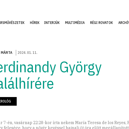
ÁRSMŰVÉSZETEK
HÍREK
INTERJÚK
MULTIMÉDIA
RÉGI ROVATOK
ARCHÍ
 MÁRTA
2024
.
01
.
11
.
erdinandy György
alálhírére
KROLÓG
r 7-én, vasárnap 22:28-kor írta nekem María Teresa de los Reyes,
y felesége, hogy a nővér kevéssel hajnali öt óra előtt megállapított