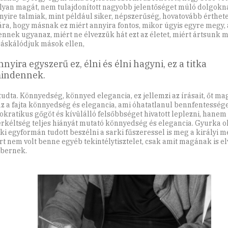
yan magát, nem tulajdonított nagyobb jelentőséget múló dolgokn
yire talmiak, mint például siker, népszerűség, hovatovább érthetet
ra, hogy másnak ez miért annyira fontos, mikor úgyis egyre megy, 
nnek ugyanaz, miért ne élvezzük hát ezt az életet, miért ártsunk 
 áskálódjuk mások ellen,
nnyira egyszerű ez, élni és élni hagyni, ez a titka
indennek.
 tudta. Könnyedség, könnyed elegancia, ez jellemzi az írásait, őt mag
z a fajta könnyedség és elegancia, ami óhatatlanul bennfentessége
tokratikus gőgöt és kívülálló felsőbbséget hivatott leplezni, hanem
rkéltség teljes hiányát mutató könnyedség és elegancia. Gyurka 
 aki egyformán tudott beszélni a sarki fűszeressel is meg a királyi 
ert nem volt benne egyéb tekintélytisztelet, csak amit magának is e
bernek.