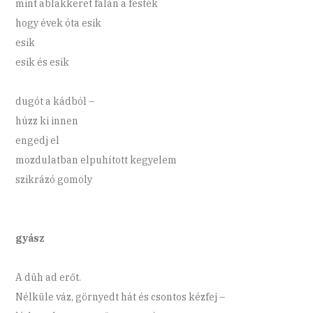
mint ablakkeret falán a festék
hogy évek óta esik
esik
esik és esik
dugót a kádból –
húzz ki innen
engedj el
mozdulatban elpuhított kegyelem
szikrázó gomoly
gyász
A düh ad erőt.
Nélküle váz, görnyedt hát és csontos kézfej –