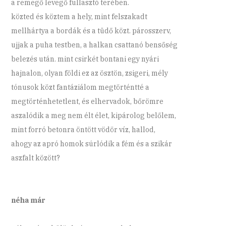
a remegő levegő fullasztó terében.
közted és köztem a hely, mint felszakadt
mellhártya a bordák és a tüdő közt. párosszerv,
ujjak a puha testben, a halkan csattanó bensőség
belezés után. mint csirkét bontani egy nyári
hajnalon, olyan földi ez az ösztön, zsigeri, mély
tónusok közt fantáziálom megtörténtté a
megtörténhetetlent, és elhervadok, bőrömre
aszalódik a meg nem élt élet, kipárolog belőlem,
mint forró betonra öntött vödör víz, hallod,
ahogy az apró homok súrlódik a fém és a szikár
aszfalt között?
néha már