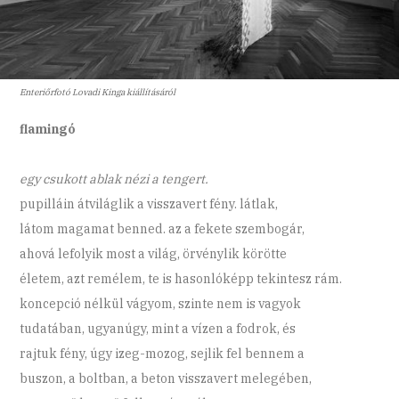
Enteriőrfotó Lovadi Kinga kiállításáról
flamingó
egy csukott ablak nézi a tengert.
pupilláin átviláglik a visszavert fény. látlak,
látom magamat benned. az a fekete szembogár,
ahová lefolyik most a világ, örvénylik körötte
életem, azt remélem, te is hasonlóképp tekintesz rám.
koncepció nélkül vágyom, szinte nem is vagyok
tudatában, ugyanúgy, mint a vízen a fodrok, és
rajtuk fény, úgy izeg-mozog, sejlik fel bennem a
buszon, a boltban, a beton visszavert melegében,