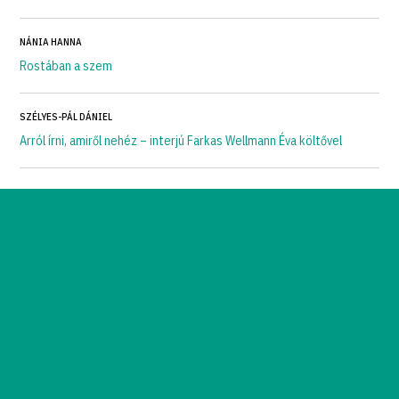
NÁNIA HANNA
Rostában a szem
SZÉLYES-PÁL DÁNIEL
Arról írni, amiről nehéz – interjú Farkas Wellmann Éva költővel