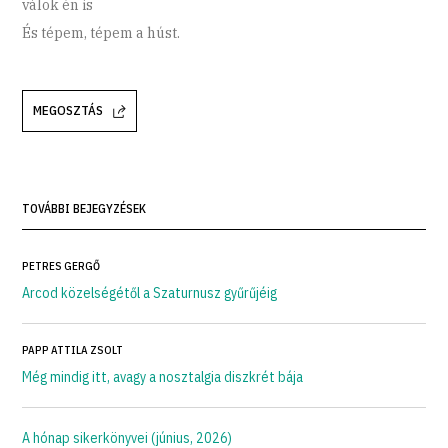
válok én is
És tépem, tépem a húst.
MEGOSZTÁS
TOVÁBBI BEJEGYZÉSEK
PETRES GERGŐ
Arcod közelségétől a Szaturnusz gyűrűjéig
PAPP ATTILA ZSOLT
Még mindig itt, avagy a nosztalgia diszkrét bája
A hónap sikerkönyvei (június, 2026)