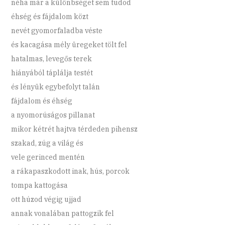
néha már a különbséget sem tudod
éhség és fájdalom közt
nevét gyomorfaladba véste
és kacagása mély üregeket tölt fel
hatalmas, levegős terek
hiányából táplálja testét
és lényük egybefolyt talán
fájdalom és éhség
a nyomorúságos pillanat
mikor kétrét hajtva térdeden pihensz
szakad, zúg a világ és
vele gerinced mentén
a rákapaszkodott inak, hús, porcok
tompa kattogása
ott húzod végig ujjad
annak vonalában pattogzik fel