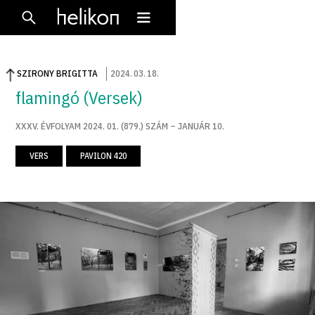
SZIRONY BRIGITTA
2024
.
03
.
18
.
flamingó (Versek)
XXXV. ÉVFOLYAM 2024. 01. (879.) SZÁM – JANUÁR 10.
VERS
PAVILON 420