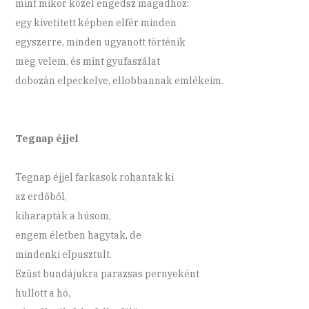
mint mikor közel engedsz magadhoz:
egy kivetített képben elfér minden
egyszerre, minden ugyanott történik
meg velem, és mint gyufaszálat
dobozán elpeckelve, ellobbannak emlékeim.
Tegnap éjjel
Tegnap éjjel farkasok rohantak ki
az erdőből,
kiharapták a húsom,
engem életben hagytak, de
mindenki elpusztult.
Ezüst bundájukra parazsas pernyeként
hullott a hó,