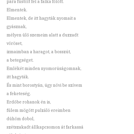
pára füstölt fel a falka fölött.
Elmentek.
Elmentek, de itt hagyták nyomait a
gyásznak,
mélyen ülő szemeim alatt a duzzadt
vöröset,
izmaimban a haragot, a bosszút,
a betegséget.
Emlékét minden nyomorúságomnak,
itt hagyták.
És mint borostyán, úgy növi be szívem
a feketeség.
Erdőbe rohanok én is,
fülem mögött pulzáló ereimben
dühöm dobol,
szétszakadt állkapcsomon át farkassá