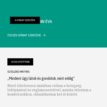
A HÓNAP SZERZŐJE
FARKAS WELLMANN ÉVA
ÖSSZES HÓNAP SZERZŐJE
LEGOLVASOTTABB
SZÖLLŐSI MÁTYÁS
„Mindent úgy látok és gondolok, mint eddig”
Mivel tökéletesen tisztában voltam a betegség
lefolyásával és végkimenetelével, miután túlestem a
kezdeti sokkon, választhattam két út között.