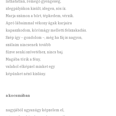
láthatatlan, remegő gyengeség,
idegpályákon kisült, idegen, sós íz.
Marja számon a bőrt, tépkedem, vérzik.
Apró lábaimmal vékony ágak karjaira
kapaszkodom, körömágy melletti felszakadás.
Szép így – gondolom –, még ha fáj is nagyon,
szálaim nincsenek tovább
fűzve senki szövetéhez, nincs baj.
Magába törik a fény,
valahol elképzel minket egy
képünket néző kislány.
a kocsmában
nagyjából ugyanúgy képzelem el,