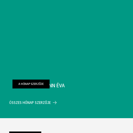
A HÓNAP SZERZŐJE
FARKAS WELLMANN ÉVA
ÖSSZES HÓNAP SZERZŐJE