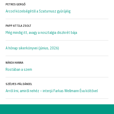
PETRES GERGŐ
Arcod közelségétől a Szaturnusz gyűrűjéig
PAPP ATTILA ZSOLT
Még mindig itt, avagy a nosztalgia diszkrét bája
A hónap sikerkönyvei (június, 2026)
NÁNIA HANNA
Rostában a szem
SZÉLYES-PÁL DÁNIEL
Arról írni, amiről nehéz – interjú Farkas Wellmann Éva költővel