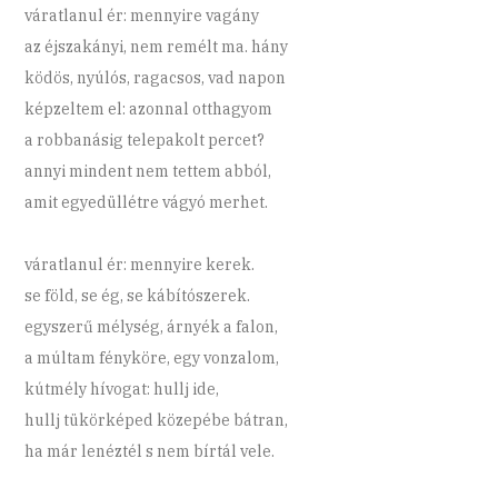
váratlanul ér: mennyire vagány
az éjszakányi, nem remélt ma. hány
ködös, nyúlós, ragacsos, vad napon
képzeltem el: azonnal otthagyom
a robbanásig telepakolt percet?
annyi mindent nem tettem abból,
amit egyedüllétre vágyó merhet.
váratlanul ér: mennyire kerek.
se föld, se ég, se kábítószerek.
egyszerű mélység, árnyék a falon,
a múltam fényköre, egy vonzalom,
kútmély hívogat: hullj ide,
hullj tükörképed közepébe bátran,
ha már lenéztél s nem bírtál vele.