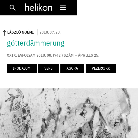
LÁSZLÓ NOÉMI
2018
.
07
.
23
.
götterdämmerung
XXIX. ÉVFOLYAM 2018. 08. (742.) SZÁM – ÁPRILIS 25.
IRODALOM
VERS
AGORA
VEZÉRCIKK