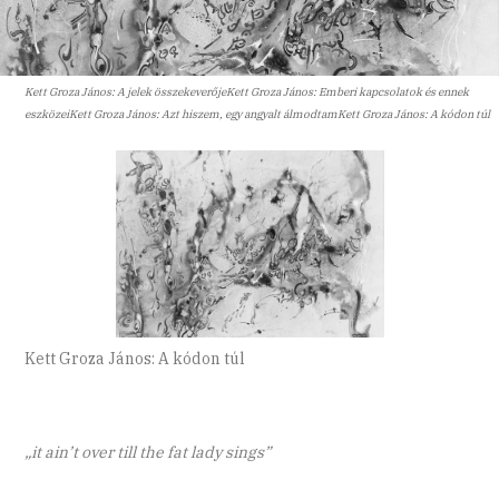
Kett Groza János: A jelek összekeverőjeKett Groza János: Emberi kapcsolatok és ennek
eszközeiKett Groza János: Azt hiszem, egy angyalt álmodtamKett Groza János: A kódon túl
Kett Groza János: A kódon túl
„it ain’t over till the fat lady sings”