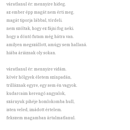
váratlanul ér: mennyire hideg.
az ember épp magát nem érti meg.
magát tiporja lábbal, tördeli.
nem szóltak, hogy ez fájni fog neki.
hogy a döntő futam még hátra van.
amilyen megszállott, amúgy sem hallaná.
hiába áriáznak oly sokan.
váratlanul ér: mennyire vidám.
kövér hölgyek életem színpadán,
trilláznak egyre, egy sem én vagyok.
kudarcaim kerengő angyalok,
szárnyuk pihéje homlokomba hull,
isten veled, imádott értelem.
fekszem magamban ártalmatlanul.