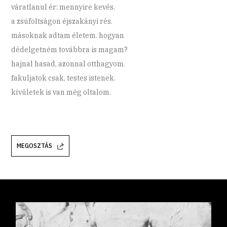
váratlanul ér: mennyire kevés.
a zsúfoltságon éjszakányi rés.
másoknak adtam életem. hogyan
dédelgetném továbbra is magam?
hajnal hasad, azonnal otthagyom.
fakuljatok csak, testes istenek.
kívületek is van még oltalom.
MEGOSZTÁS