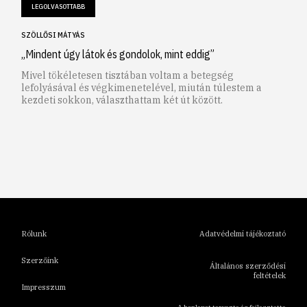
LEGOLVASOTTABB
SZÖLLŐSI MÁTYÁS
„Mindent úgy látok és gondolok, mint eddig”
Mivel tökéletesen tisztában voltam a betegség
lefolyásával és végkimenetelével, miután túlestem a
kezdeti sokkon, választhattam két út között.
1
2
3
4
5
6
Rólunk
Adatvédelmi tájékoztató
Szerzőink
Általános szerződési
feltételek
Impresszum