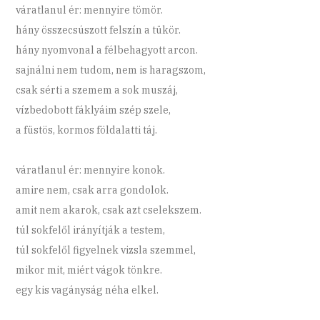
váratlanul ér: mennyire tömör.
hány összecsúszott felszín a tükör.
hány nyomvonal a félbehagyott arcon.
sajnálni nem tudom, nem is haragszom,
csak sérti a szemem a sok muszáj,
vízbedobott fáklyáim szép szele,
a füstös, kormos földalatti táj.
váratlanul ér: mennyire konok.
amire nem, csak arra gondolok.
amit nem akarok, csak azt cselekszem.
túl sokfelől irányítják a testem,
túl sokfelől figyelnek vizsla szemmel,
mikor mit, miért vágok tönkre.
egy kis vagányság néha elkel.