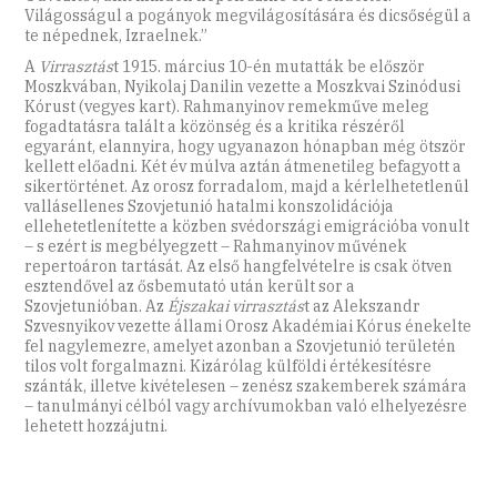
Világosságul a pogányok megvilágosítására és dicsőségül a
te népednek, Izraelnek.”
A
Virrasztás
t 1915. március 10-én mutatták be először
Moszkvában, Nyikolaj Danilin vezette a Moszkvai Szinódusi
Kórust (vegyes kart). Rahmanyinov remekműve meleg
fogadtatásra talált a közönség és a kritika részéről
egyaránt, elannyira, hogy ugyanazon hónapban még ötször
kellett előadni. Két év múlva aztán átmenetileg befagyott a
sikertörténet. Az orosz forradalom, majd a kérlelhetetlenül
vallásellenes Szovjetunió hatalmi konszolidációja
ellehetetlenítette a közben svédországi emigrációba vonult
– s ezért is megbélyegzett – Rahmanyinov művének
repertoáron tartását. Az első hangfelvételre is csak ötven
esztendővel az ősbemutató után került sor a
Szovjetunióban. Az
Éjszakai
virrasztás
t az Alekszandr
Szvesnyikov vezette állami Orosz Akadémiai Kórus énekelte
fel nagylemezre, amelyet azonban a Szovjetunió területén
tilos volt forgalmazni. Kizárólag külföldi értékesítésre
szánták, illetve kivételesen – zenész szakemberek számára
– tanulmányi célból vagy archívumokban való elhelyezésre
lehetett hozzájutni.