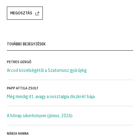
MEGOSZTÁS
TOVÁBBI BEJEGYZÉSEK
PETRES GERGŐ
Arcod közelségétől a Szaturnusz gyűrűjéig
PAPP ATTILA ZSOLT
Még mindig itt, avagy a nosztalgia diszkrét bája
A hónap sikerkönyvei (június, 2026)
NÁNIA HANNA