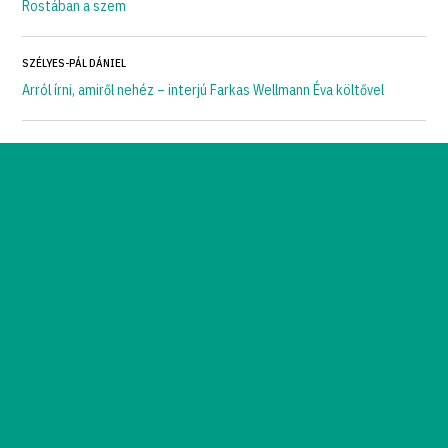
Rostában a szem
SZÉLYES-PÁL DÁNIEL
Arról írni, amiről nehéz – interjú Farkas Wellmann Éva költővel