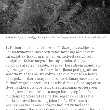
Szöllősi Mátyás: A mindig jó kedélyű Miklós bácsi egy gyimesbükki árokszélen dohányzik
1910-ben a harminchét esztendős Szergej Vasziljevics
Rahmanyinovot a cári orosz zenei társaság alelnökévé
választották. Ekkor már ismert és kedvelt szerző volt
hazájában. Szinte megszállottságig sokat dolgozott,
borongós alaptermészete, „vasnak” korántsem mondható
egészsége, hipochondriára való hajlama pedig gyakran
sodorta válságos időszakokba. Ezek voltak azok a hetek,
hónapok, amikor a magába forduló Rahmanyinov más, a
földinél végtelenszer kiterjedtebb dimenziókba vágyott át.
Gyermekkora óta töretlen vallásosságának erőterében
kétségbeesés és bizalom, a maga kicsinységének és a
mindenható Szeretet vég nélküliségének kontrasztja
konkrét művekben is megjelenült. Az 1910-ben írt
Aranyszájú Szent János liturgia
mellett kiemelkedő
egyházzenei alkotása az öt évvel később befejezett
Éjszakai