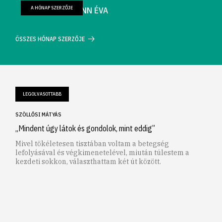
A HÓNAP SZERZŐJE
FARKAS WELLMANN ÉVA
ÖSSZES HÓNAP SZERZŐJE
LEGOLVASOTTABB
SZÖLLŐSI MÁTYÁS
„Mindent úgy látok és gondolok, mint eddig”
Mivel tökéletesen tisztában voltam a betegség
lefolyásával és végkimenetelével, miután túlestem a
kezdeti sokkon, választhattam két út között.
1
2
3
4
5
6