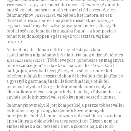
virrasztás –
vagy közismertebb nevén
Vesperás
. (Az utóbbi,
merőben esti imaórára utaló cím azért félrevezető, mert
Rahmanyinov
Virrasztás
a valójában két imaóra, az esti
dicséret, a
vecsernie
és a napkelti dicséret, az
utrenyje
egyházi ószláv nyelvű szöveganyagából merít, sőt egyéb
bibliai szövegelemeket is magába foglal – a kompozíció
tehát tulajdonképpen egész éjjeli virrasztást, vigíliát
tükröz.)
A hirtelen jött, időnap előtti öregedéstapasztalat
riadalmában alig néhány hét alatt írta meg a tizenöt tételes
Éjszakai virrasztás
t. „Több levegőre, pihenésre és magányra
lenne szükségem” – írta ekkoriban, ám ha
Virrasztás
át
hallgatjuk, a szabad levegő helyett a sötét, szentekkel
telefestett falakba évszázadokon át beivódott tömjénfüst és
a gyertyák garmadájának illatkombinációja ötlik fel,
pihenés helyett a liturgia lelkületének intenzív, olykor
eksztatikus átélése, magány helyett pedig a folyamatos, az
egyház kollektív szavával szóló istenpárbeszéd ritmusa.
Rahmanyinov mélyről jött kompozíciója persze többet vállal
és többet is nyújt az egyház(zene)i követelmények
beteljesítésénél. A benne tobzódó művészlélekre azonban
épp a liturgia objektivitása tesz szordínót. Hiszen nem az
embereknek akar tetszeni! Nem a sikerre hajt, mi több: