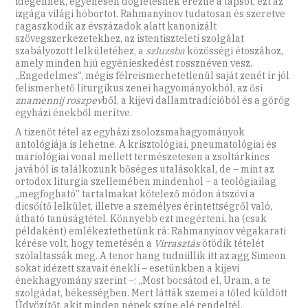
idegennek, egyenesen dögletesnek érezné a tapsot, ezt az
izgága világi hóbortot. Rahmanyinov tudatosan és szeretve
ragaszkodik az évszázadok alatt kanonizált
szövegszerkezetekhez, az istentiszteleti szolgálat
szabályozott lelkületéhez, a
szluzsba
közösségi étoszához,
amely minden hiú egyénieskedést rossznéven vesz.
„Engedelmes”, mégis félreismerhetetlenül saját zenét ír jól
felismerhető liturgikus zenei hagyományokból, az ősi
znamennij roszpev
ből, a kijevi dallamtradícióból és a görög
egyházi énekből merítve.
A tizenöt tétel az egyházi zsolozsmahagyományok
antológiája is lehetne. A krisztológiai, pneumatológiai és
mariológiai vonal mellett természetesen a zsoltárkincs
javából is találkozunk bőséges utalásokkal, de – mint az
ortodox liturgia szellemében mindenhol – a teológiailag
„megfogható” tartalmakat kötelező módon átszövi a
dicsőítő lelkület, illetve a személyes érintettségről való,
átható tanúságtétel. Könnyebb ezt megérteni, ha (csak
példaként) emlékeztethetünk rá: Rahmanyinov végakarati
kérése volt, hogy temetésén a
Virrasztás
ötödik tételét
szólaltassák meg. A tenor hang tudniillik itt az agg Simeon
sokat idézett szavait énekli – esetünkben a kijevi
énekhagyomány szerint –: „Most bocsátod el, Uram, a te
szolgádat, békességben. Mert látták szemei a tőled küldött
Üdvözítőt, akit minden népek színe elé rendeltél.