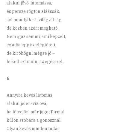
alakul jövő-látomássá,
és persze rögtön aláássák,
azt mondják rá, világválság,
de közben azért megható.
Nem igaz semmi, ami képzelt,
ez adja épp az elégtételt,
de kiröhögni mégse jó –
le kell számolni az egésszel.
6
Annyira kevés látomás
alakul jelen-vízióvá,
ha létrejön, már jogot formál
külön szobára a gonosznál.
Olyan kevés minden tudás