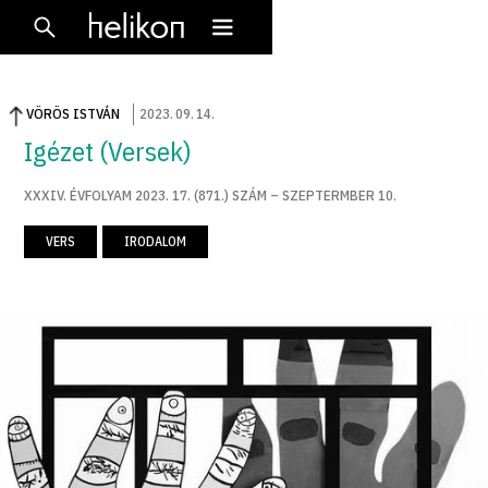
VÖRÖS ISTVÁN
2023
.
09
.
14
.
Igézet (Versek)
XXXIV. ÉVFOLYAM 2023. 17. (871.) SZÁM – SZEPTERMBER 10.
VERS
IRODALOM