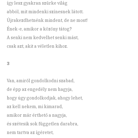
így lesz gyakran szürke világ
abból, mit mindenki színesnek látott.
Újrakezdhetnénk mindent, de ne most!
Ének-e, amikor a közöny tátog?
A senki nem kedvelhet senki mást,
csak azt, akit a véletlen kihoz.
3
Van, amiről gondolkodni szabad,
de épp az engedély nem hagyja,
hogy úgy gondolkodjak, ahogy lehet,
az kell nekem, mi kimarad,
amikor már érthető a nagyja,
és szétesik sok független darabra,
nem tartva az ígéretet,