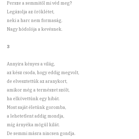
Persze a semmitől mi véd meg?
Legázolja az öröklétet,
neki a harc nem formaság.
Nagy hódolója a kevésnek.
3
Annyira kényes a világ,
az kész csoda, hogy eddig megvolt,
de elvesztettük az aranykort,
amikor még a természet szólt,
ha elkövettünk egy hibát.
Most saját életünk goromba,
a lehetetlent addig mondja,
míg árnyéka mögül kilát.
De semmi másra nincsen gondja.