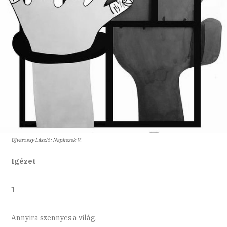
Ujvárossy László: Napkezek V.
Igézet
1
Annyira szennyes a világ,