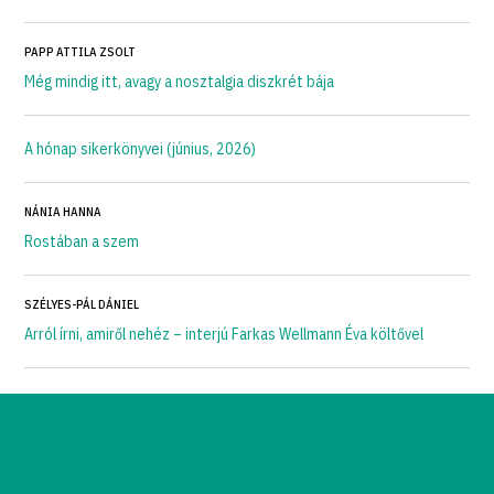
PAPP ATTILA ZSOLT
Még mindig itt, avagy a nosztalgia diszkrét bája
A hónap sikerkönyvei (június, 2026)
NÁNIA HANNA
Rostában a szem
SZÉLYES-PÁL DÁNIEL
Arról írni, amiről nehéz – interjú Farkas Wellmann Éva költővel