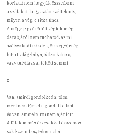
korlátai nem hagyják összefonni
a szálakat, hogy aztán széttekints,
milyen a vég, e ritka tincs.
A mögéje gyűrődött végtelenség
darabjáról nem tudhatod, az mi,
szétszakadt minden, összegyűrt ég,
kitört világ-láb, ajtótlan kilincs,
vagy túlvilággal töltött semmi.
2
Van, amiről gondolkodni tilos,
mert nem tűri el a gondolkodást,
és van, amit eltűrni nem ajánlott.
A félelem más érzésekkel összemos
sok közömbös, fehér ruhát,