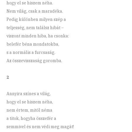
hogy el se hiszem néha.
Nem világ, csak a maradéka.
Pedig különben milyen szép a
teljesség, nem találsz hibát –
viszont minden hiba, ha csonka:
belefér béna mondatokba,
s a normális a furcsaság.
Az összevisszaság goromba.
2
Annyira színes a világ,
hogy el se hiszem néha,
nem értem, mitől néma
a titok, hogyha összefér a
semmivel és nem védi meg magát!