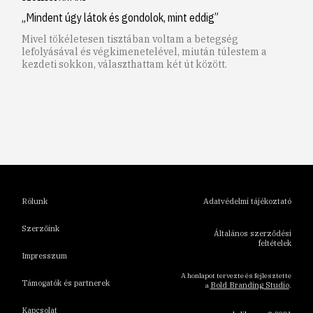
„Mindent úgy látok és gondolok, mint eddig”
Mivel tökéletesen tisztában voltam a betegség
lefolyásával és végkimenetelével, miután túlestem a
kezdeti sokkon, választhattam két út között.
1
2
3
4
5
6
Rólunk
Adatvédelmi tájékoztató
Szerzőink
Általános szerződési
feltételek
Impresszum
A honlapot tervezte és fejlesztette
Támogatók és partnerek
Bold Branding Studio
a
.
Kapcsolat