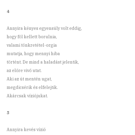
4
Annyira kényes egyensúly volt eddig,
hogy föl kellett borulnia,
valami tönkretétel-orgia
mutatja, hogy mennyi hiba
történt. De mind a haladást jelentik,
az előre vivő utat.
Aki az út mentén ugat,
megdicsérik és elfelejtik.
Akárcsak víziójukat.
5
Annyira kevés vízió