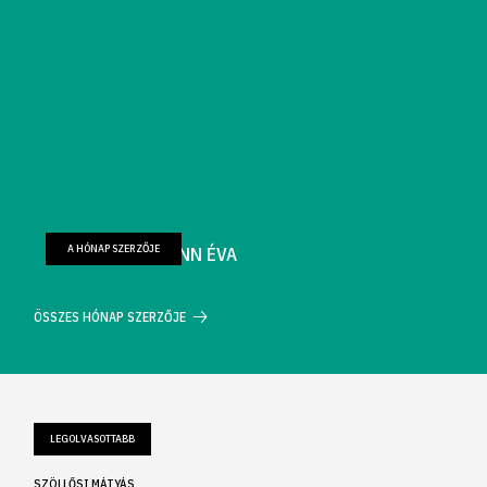
A HÓNAP SZERZŐJE
FARKAS WELLMANN ÉVA
ÖSSZES HÓNAP SZERZŐJE
LEGOLVASOTTABB
SZÖLLŐSI MÁTYÁS