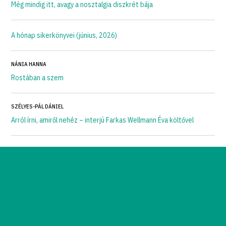
Még mindig itt, avagy a nosztalgia diszkrét bája
A hónap sikerkönyvei (június, 2026)
NÁNIA HANNA
Rostában a szem
SZÉLYES-PÁL DÁNIEL
Arról írni, amiről nehéz – interjú Farkas Wellmann Éva költővel