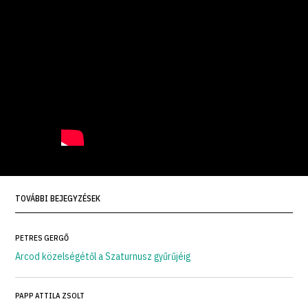
TOVÁBBI BEJEGYZÉSEK
PETRES GERGŐ
Arcod közelségétől a Szaturnusz gyűrűjéig
PAPP ATTILA ZSOLT