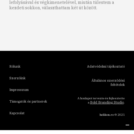
lefolyásával és végkimenetelével, miután túlestem a
kezdeti sokkon, választhattam két út között.
1
2
3
4
5
6
Rólunk
Adatvédelmi tájékoztató
Szerzőink
Általános szerződési
feltételek
Impresszum
A honlapot tervezte és fejlesztette
Támogatók és partnerek
Bold Branding Studio
a
.
Kapcsolat
helikon.ro
© 2021