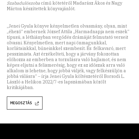
Szabadulószoba
című kötetéről Madarász Ákos és Nagy
Márton készítettek könyvajánlót.
„Jenei Gyula könyve kényelmetlen olvasmány, olyan, mint
„éhező” embernek József Attila „Harmadnapja nem eszek”
típusú, a léthiányban vergődés drámáját felmutató verseit
olvasni. Kényelmetlen, mert napi önmagunkkal,
korlátainkkal, bűneinkkel szembesít. És felkavaró, mert
pesszimista. Azt érzékelteti, hogy a járvány fokozottan
előhozza az emberben a torzulásra való hajlamot, és nem
képes eljutni a felismerésig, hogy ez az időszak arra való
alkalom is lehetne, hogy jobbá váljék, vagy felkészüljön a
jobbá válásra” – írja Jenei Gyula költészetéről Borsodi L.
László a Helikon 2022/7-es lapszámában közölt
kritikájában.
MEGOSZTÁS