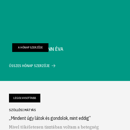
A HÓNAP SZERZŐJE
FARKAS WELLMANN ÉVA
ÖSSZES HÓNAP SZERZŐJE
LEGOLVASOTTABB
SZÖLLŐSI MÁTYÁS
„Mindent úgy látok és gondolok, mint eddig”
Mivel tökéletesen tisztában voltam a betegség