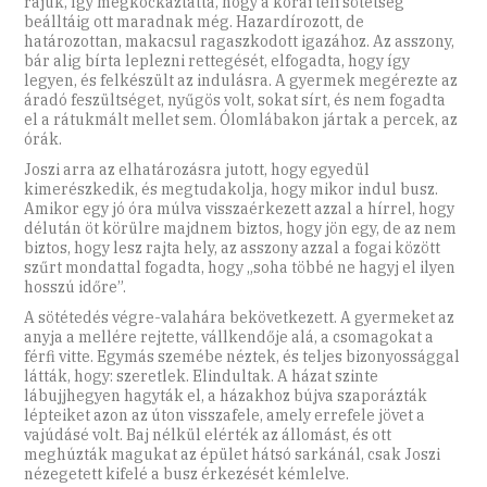
rájuk, így megkockáztatta, hogy a korai téli sötétség
beálltáig ott maradnak még. Hazardírozott, de
határozottan, makacsul ragaszkodott igazához. Az asszony,
bár alig bírta leplezni rettegését, elfogadta, hogy így
legyen, és felkészült az indulásra. A gyermek megérezte az
áradó feszültséget, nyűgös volt, sokat sírt, és nem fogadta
el a rátukmált mellet sem. Ólomlábakon jártak a percek, az
órák.
Joszi arra az elhatározásra jutott, hogy egyedül
kimerészkedik, és megtudakolja, hogy mikor indul busz.
Amikor egy jó óra múlva visszaérkezett azzal a hírrel, hogy
délután öt körülre majdnem biztos, hogy jön egy, de az nem
biztos, hogy lesz rajta hely, az asszony azzal a fogai között
szűrt mondattal fogadta, hogy „soha többé ne hagyj el ilyen
hosszú időre”.
A sötétedés végre-valahára bekövetkezett. A gyermeket az
anyja a mellére rejtette, vállkendője alá, a csomagokat a
férfi vitte. Egymás szemébe néztek, és teljes bizonyossággal
látták, hogy: szeretlek. Elindultak. A házat szinte
lábujjhegyen hagyták el, a házakhoz bújva szaporázták
lépteiket azon az úton visszafele, amely errefele jövet a
vajúdásé volt. Baj nélkül elérték az állomást, és ott
meghúzták magukat az épület hátsó sarkánál, csak Joszi
nézegetett kifelé a busz érkezését kémlelve.