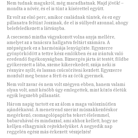
Nem tudnak magukról, még maradhatnak. Majd jövök! –
mondta a nővér, és el is tűnt a kísérettel együtt.
Ez volt az első perc, amikor családnak tűntek, és ez egy
pillanatra feltűnt Joszinak, de el is süllyedt azonnal, ahogy
belefeledkezett a látványba.
A csecsemő mintha vágyakozott volna anyja mellére,
amelyet az a tanácsra hallgatva feltárt számára. A
szépségnek ez a harmóniája lenyűgözte. Egyszerre
gyönyörködött a tettre kész emlőkben és az irántuk való
eredendő fogékonyságban. Bizsergés járta át testét, földbe
gyökerezett a lába, szeme kikerekedett, szája neki is
résnyire nyílt, és lassan csücsöríteni kezdett. Egyszerre
mozdult meg benne a férfi és az örök gyermek.
Nem volt zavar és nem volt szégyen ebben, hanem valami
olyan volt, amit később úgy emlegettek, mint közös életük
egyik legszebb pillanatát.
Három napig tartott ez az álom a maga valószínűtlen
ajándékaival. A menetrend szerint műszakkezdéskor
megérkező, csomagolópapírba tekert élelemmel,
babaruhával és mindazzal, ami ahhoz kellett, hogy ne
kelljen elhagyniuk rejtekhelyüket. A negyedik nap
reggelén egész más érkezett: vészjelzés!