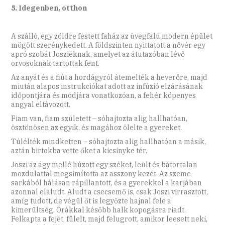
5. Idegenben, otthon
A szálló, egy zöldre festett faház az üvegfalú modern épület
mögött szerénykedett. A földszinten nyittatott a nővér egy
apró szobát Josziéknak, amelyet az átutazóban lévő
orvosoknak tartottak fent.
Az anyát és a fiút a hordágyról átemelték a heverőre, majd
miután alapos instrukciókat adott az infúzió elzárásának
időpontjára és módjára vonatkozóan, a fehér köpenyes
angyal eltávozott.
Fiam van, fiam született – sóhajtozta alig hallhatóan,
ösztönösen az egyik, és magához ölelte a gyereket.
Túlélték mindketten – sóhajtozta alig hallhatóan a másik,
aztán birtokba vette őket a kicsinyke tér.
Joszi az ágy mellé húzott egy széket, leült és bátortalan
mozdulattal megsimította az asszony kezét. Az szeme
sarkából hálásan rápillantott, és a gyerekkel a karjában
azonnal elaludt. Aludt a csecsemő is, csak Joszi virrasztott,
amíg tudott, de végül őt is legyőzte hajnal felé a
kimerültség. Órákkal később halk kopogásra riadt.
Felkapta a fejét, fülelt, majd felugrott, amikor leesett neki,