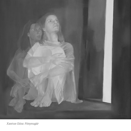
Xantus Géza: Fénysugár