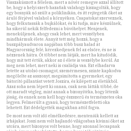
Visszakúszott a félelem, mert a nővér remegve azzal állított
be, hogy a helyi szerb hazafiak valahogy kiszagolták, hogy
egy bosnyák nő szült a poliklinikán, és itt rejtegetik őket az
áruló férjével valahol a környéken. Csapatokat szerveznek,
hogy felkutassák a bujkálókat, és ki tudja, mire készülnek,
ha sikerül nekik felfedezni a búvóhelyet. Menjenek,
meneküljenek, ahogy csak lehet, mert veszélyben
mindhármuk élete. Annyit tett még hozzá, hogy a
buszpályaudvaron napjában több busz halad át
Magyarország felé, kérezkedjenek fel az elsőre, és ne is
nézzenek hátra. Őt többet nem látják, mert ha kitudódik,
hogy mit tett értük, akkor az ő élete is veszélybe kerül. Az
meg nem lehet, mert neki is családja van. Ezt elhadarva
letette az utolsó csomagot, szemérmesen, szinte kapkodva
megölelte az asszonyt, megsimította a gyermeket, egy
bátorító pillantást vetett Joszira, és kilépett az életükből.
Azaz soha nem lépett ki onnan, csak nem látták többé, de
ott maradt végleg, mint annak a bizonyítéka, hogy létezik
jóság, és ennek nem kell hogy észszerű és természetes oka
legyen. Felmerült a gyanú, hogy természetfeletti oka
lehetett. Ezt dédelgették magukban attól fogva.
De most nem volt idő elmélkedésre, menteniük kellett az
irhájukat. Joszi nem volt hajlandó világosban kivinni őket az
utcára, mert bizonyos volt benne, hogy azonnal lecsapnak