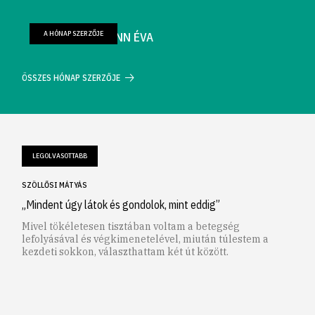
A HÓNAP SZERZŐJE
FARKAS WELLMANN ÉVA
ÖSSZES HÓNAP SZERZŐJE
LEGOLVASOTTABB
SZÖLLŐSI MÁTYÁS
„Mindent úgy látok és gondolok, mint eddig”
Mivel tökéletesen tisztában voltam a betegség
lefolyásával és végkimenetelével, miután túlestem a
kezdeti sokkon, választhattam két út között.