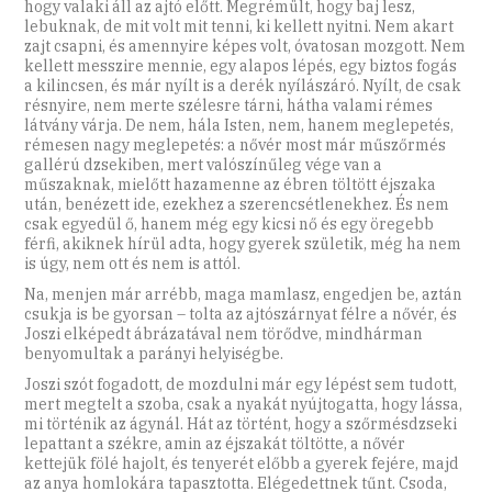
hogy valaki áll az ajtó előtt. Megrémült, hogy baj lesz,
lebuknak, de mit volt mit tenni, ki kellett nyitni. Nem akart
zajt csapni, és amennyire képes volt, óvatosan mozgott. Nem
kellett messzire mennie, egy alapos lépés, egy biztos fogás
a kilincsen, és már nyílt is a derék nyílászáró. Nyílt, de csak
résnyire, nem merte szélesre tárni, hátha valami rémes
látvány várja. De nem, hála Isten, nem, hanem meglepetés,
rémesen nagy meglepetés: a nővér most már műszőrmés
gallérú dzsekiben, mert valószínűleg vége van a
műszaknak, mielőtt hazamenne az ébren töltött éjszaka
után, benézett ide, ezekhez a szerencsétlenekhez. És nem
csak egyedül ő, hanem még egy kicsi nő és egy öregebb
férfi, akiknek hírül adta, hogy gyerek születik, még ha nem
is úgy, nem ott és nem is attól.
Na, menjen már arrébb, maga mamlasz, engedjen be, aztán
csukja is be gyorsan – tolta az ajtószárnyat félre a nővér, és
Joszi elképedt ábrázatával nem törődve, mindhárman
benyomultak a parányi helyiségbe.
Joszi szót fogadott, de mozdulni már egy lépést sem tudott,
mert megtelt a szoba, csak a nyakát nyújtogatta, hogy lássa,
mi történik az ágynál. Hát az történt, hogy a szőrmésdzseki
lepattant a székre, amin az éjszakát töltötte, a nővér
kettejük fölé hajolt, és tenyerét előbb a gyerek fejére, majd
az anya homlokára tapasztotta. Elégedettnek tűnt. Csoda,