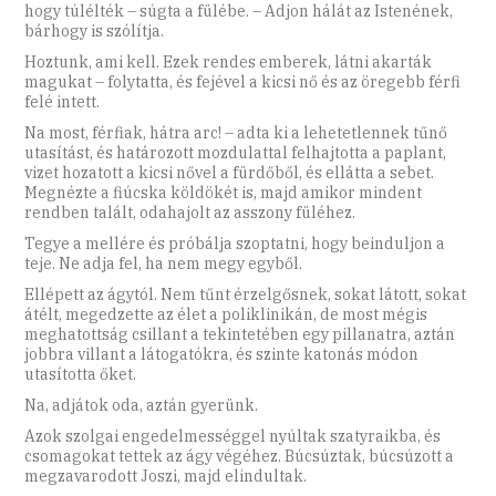
hogy túlélték – súgta a fülébe. – Adjon hálát az Istenének,
bárhogy is szólítja.
Hoztunk, ami kell. Ezek rendes emberek, látni akarták
magukat – folytatta, és fejével a kicsi nő és az öregebb férfi
felé intett.
Na most, férfiak, hátra arc! – adta ki a lehetetlennek tűnő
utasítást, és határozott mozdulattal felhajtotta a paplant,
vizet hozatott a kicsi nővel a fürdőből, és ellátta a sebet.
Megnézte a fiúcska köldökét is, majd amikor mindent
rendben talált, odahajolt az asszony füléhez.
Tegye a mellére és próbálja szoptatni, hogy beinduljon a
teje. Ne adja fel, ha nem megy egyből.
Ellépett az ágytól. Nem tűnt érzelgősnek, sokat látott, sokat
átélt, megedzette az élet a poliklinikán, de most mégis
meghatottság csillant a tekintetében egy pillanatra, aztán
jobbra villant a látogatókra, és szinte katonás módon
utasította őket.
Na, adjátok oda, aztán gyerünk.
Azok szolgai engedelmességgel nyúltak szatyraikba, és
csomagokat tettek az ágy végéhez. Búcsúztak, búcsúzott a
megzavarodott Joszi, majd elindultak.