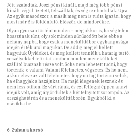
Jött, szaladtak, Joszi pénzt kínált, majd még több pénzt
kínált, végül fizetett, felszálltak, és végre elindultak. Újra.
Az egyik másodszor, a másik még nem is tudta igazán, hogy
most már ő is földönfutó. Először, de mindörökre.
Olyan gyorsan történt minden – még akkor is, ha végtelen
hosszúnak tűnt, oly sok minden sűrűsödött bele ebbe a
néhány napba, hogy csak a menekülttábor egyhangúsága
idején érték utol magukat. De addig még el kellett
hagyniuk Újvidéket, és meg kellett tenniük a határig tartó,
veszélyekkel teli utat, amiben minden menekülteket
szállító busznak része volt. Soha nem lehetett tudni, hogy
történik-e valami. Valami félelmetes, végzetes. És ha nem,
akkor eleve az volt félelmetes, hogy mi fog történni velük,
ha elhagyják a hazájukat. Ha majd idegenek lesznek és
nem lesz otthon. Ez várt rájuk, és ezt felfogni éppen annyi
idejük volt, amíg átgördültek a két felnyitott sorompón. Az
országhatárén és a menekülttáborén. Egyikből ki, a
másikba be.
6. Zuhan a korsó