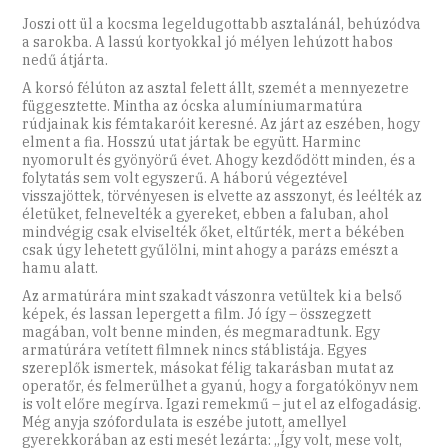
Joszi ott ül a kocsma legeldugottabb asztalánál, behúzódva
a sarokba. A lassú kortyokkal jó mélyen lehúzott habos
nedű átjárta.
A korsó félúton az asztal felett állt, szemét a mennyezetre
függesztette. Mintha az ócska alumíniumarmatúra
rúdjainak kis fémtakaróit keresné. Az járt az eszében, hogy
elment a fia. Hosszú utat jártak be együtt. Harminc
nyomorult és gyönyörű évet. Ahogy kezdődött minden, és a
folytatás sem volt egyszerű. A háború végeztével
visszajöttek, törvényesen is elvette az asszonyt, és leélték az
életüket, felnevelték a gyereket, ebben a faluban, ahol
mindvégig csak elviselték őket, eltűrték, mert a békében
csak úgy lehetett gyűlölni, mint ahogy a parázs emészt a
hamu alatt.
Az armatúrára mint szakadt vászonra vetültek ki a belső
képek, és lassan lepergett a film. Jó így – összegzett
magában, volt benne minden, és megmaradtunk. Egy
armatúrára vetített filmnek nincs stáblistája. Egyes
szereplők ismertek, másokat félig takarásban mutat az
operatőr, és felmerülhet a gyanú, hogy a forgatókönyv nem
is volt előre megírva. Igazi remekmű – jut el az elfogadásig.
Még anyja szófordulata is eszébe jutott, amellyel
gyerekkorában az esti mesét lezárta: „Így volt, mese volt,