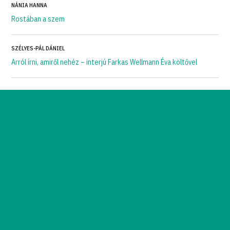
NÁNIA HANNA
Rostában a szem
SZÉLYES-PÁL DÁNIEL
Arról írni, amiről nehéz – interjú Farkas Wellmann Éva költővel