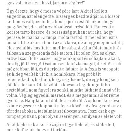
igaz volt. Aki nem hiszi, járjon a végére!”
Úgy érezte, hogy ő most a végére járt. Akit el kellett
engednie, azt elengedte. Bizsergés kezdte átjárni. Először
kellemes volt, azt hitte, abból a jó érzésből fakad, hogy
megtörtént, de aztán zsibbadássá erősödött. Ránézett a
korsót tartó kezére, és bosszúság suhant át rajta, hogy
persze, te marha! Ki tudja, mióta tartod itt meredten ezt a
poharat. Le akarta tenni az asztalra, de ahogy megmozdult,
éles nyilallás hasított a mellkasába. A válla fölött indult, és
átlósan a szegycsontja felé tartott. Hirtelen jött, és olyan
erővel szorította össze, hogy odakapott és sóhajtani akart,
de alig jött levegő. Ösztönösen kihúzta magát, de ettől csak
még jobban fájt, és átterjedt a hátára is. A foga is vacogott,
és hideg veríték ült ki a homlokára. Megpróbált
felemelkedni, kiáltani, hogy segítsenek, de egy hang sem
jött ki a torkán. Ott küzdött a kocsma legeldugottabb
asztalánál, nem figyelt rá senki, mintha láthatatlanná vált
volna. Végleg egyedül maradt, és a megsemmisülés réme
gyötörte. Hangtalanul dőlt le a székről. A zuhanó korsóval
szinte egyszerre koppant a feje a kövön. Az üveg robbanva
tört darabokra, tartalmát szétloccsantva, Joszi csak egy
tompát puffant, pont olyan szerényen, amilyen az élete volt.
A többiek csak a korsó zajára figyeltek fel, és időbe telt,
mire felfogták, hogy mi történt.