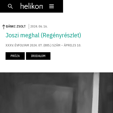
BÁNKI ZSOLT
2024
.
06
.
16
.
Joszi meghal (Regényrészlet)
XXXV. ÉVFOLYAM 2024. 07. (885.) SZÁM – ÁPRILIS 10.
PRÓZA
IRODALOM