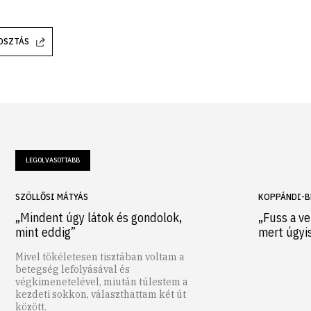
OSZTÁS
LEGOLVASOTTABB
SZÖLLŐSI MÁTYÁS
KOPPÁNDI-B
„Mindent úgy látok és gondolok,
„Fuss a ve
mint eddig”
mert úgyi
Mivel tökéletesen tisztában voltam a
betegség lefolyásával és
végkimenetelével, miután túlestem a
kezdeti sokkon, választhattam két út
között.