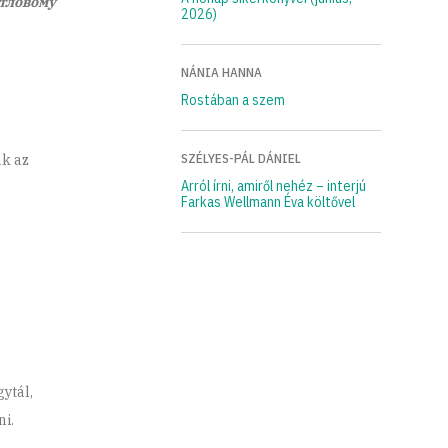
итловому
2026)
NÁNIA HANNA
Rostában a szem
SZÉLYES-PÁL DÁNIEL
ák az
Arról írni, amiről nehéz – interjú
Farkas Wellmann Éva költővel
ytál,
i.