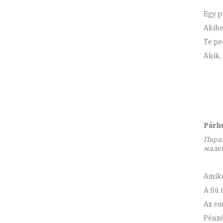
Egy p
Akihe
Te pe
Akik,
Párhu
Парал
мале
Amiko
A fiú 
Az em
Pénzé