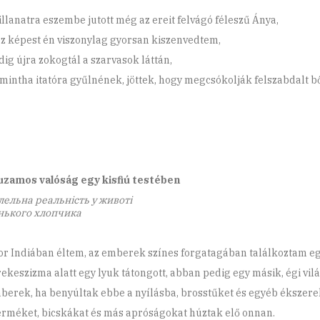
illanatra eszembe jutott még az ereit felvágó féleszű Ánya,
z képest én viszonylag gyorsan kiszenvedtem,
dig újra zokogtál a szarvasok láttán,
 mintha itatóra gyűlnének, jöttek, hogy megcsókolják felszabdalt b
zamos valóság egy kisfiú testében
ельна реальність у животі
нького хлопчика
r Indiában éltem, az emberek színes forgatagában találkoztam egy
rekeszizma alatt egy lyuk tátongott, abban pedig egy másik, égi vilá
berek, ha benyúltak ebbe a nyílásba, brosstűket és egyéb ékszere
rméket, bicskákat és más apróságokat húztak elő onnan.