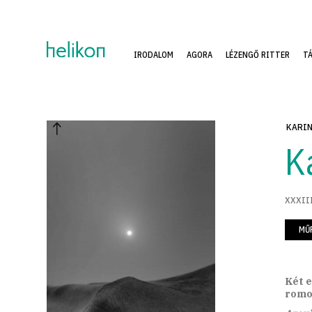
IRODALOM
AGORA
LÉZENGŐ RITTER
T
KARIN
K
XXXIII
MŰ
Két e
romok