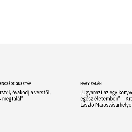
ENCZÉDI GUSZTÁV
NAGY ZALÁN
rstől, óvakodj a verstől,
„Ugyanazt az egy könyv
s megtalál”
egész életemben” – Kr
László Marosvásárhely