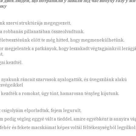
я двох людей, що потрапили у завали під час вибуху газу у ж
нку
nk szervi struktúrája megegyezett,
 a robbanás pillanatában összeolvadtunk.
letvesztésünk előtt te még hitted, hogy megmenekülhetünk.
r megjelentek a patkányok, hogy leszakadt végtagjainkról lerágj
t,
ni kezdtél.
 nyakunk ráncait szarvasok nyalogatták, és üvegszilánk alakú
svégeikkel
 kezdték a romokat, úgy tűnt, hamarosan tényleg kijutunk.
 csigolyáim elporladtak, fejem legurult,
m pedig végleg eggyé vált a tieddel, amire egyébként is annyira vág
fehér és fekete macskáimat képes voltál féltékenységből legyilkoln