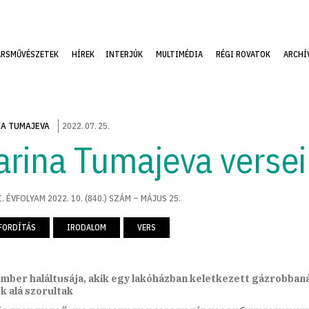
ÁRSMŰVÉSZETEK
HÍREK
INTERJÚK
MULTIMÉDIA
RÉGI ROVATOK
ARCHÍ
A TUMAJEVA
2022
.
07
.
25
.
arina Tumajeva versei
. ÉVFOLYAM 2022. 10. (840.) SZÁM – MÁJUS 25.
FORDÍTÁS
IRODALOM
VERS
mber haláltusája, akik egy lakóházban keletkezett gázrobbaná
 alá szorultak