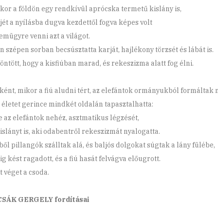
kkor a földön egy rendkívül aprócska termetű kislány is,
ejét a nyílásba dugva kezdettől fogva képes volt
zemügyre venni azt a világot.
n szépen sorban becsúsztatta karját, hajlékony törzsét és lábát is.
öntött, hogy a kisfiúban marad, és rekeszizma alatt fog élni.
ként, mikor a fiú aludni tért, az elefántok ormányukból formáltak n
z életet gerince mindkét oldalán tapasztalhatta:
e az elefántok nehéz, asztmatikus légzését,
kislányt is, aki odabentről rekeszizmát nyalogatta.
ből pillangók szálltak alá, és baljós dolgokat súgtak a lány fülébe,
g kést ragadott, és a fiú hasát felvágva előugrott.
t véget a csoda.
SÁK GERGELY fordításai