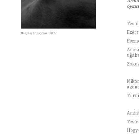
Агоні
буди
Testü
Ezért
Bányász Anna: Cím nélkül
Eszmé
Amiko
ujjaka
Zokog
Mikor
aganc
Túrni
Amint
Teste
Hogy 