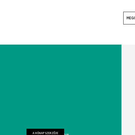
MEG
A HÓNAP SZERZŐJE