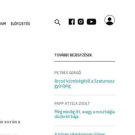
VUM
ELŐFIZETÉS
TOVÁBBI BEJEGYZÉSEK
PETRES GERGŐ
Arcod közelségétől a Szaturnusz
gyűrűjéig
PAPP ATTILA ZSOLT
Még mindig itt, avagy a nosztalgia
diszkrét bája
s során a
A hónap sikerkönyvei (június,