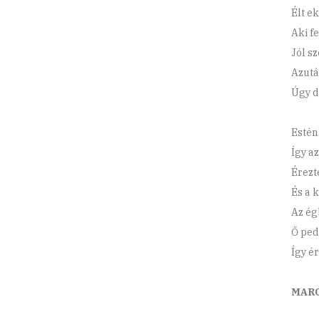
Élt e
Aki f
Jól s
Azutá
Úgy d
Estén
Így a
Érezt
És a 
Az ég
Ő pedi
Így ér
MARC