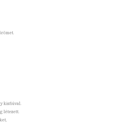
őrömet.
 kisfiúval.
g létezett.
ket,