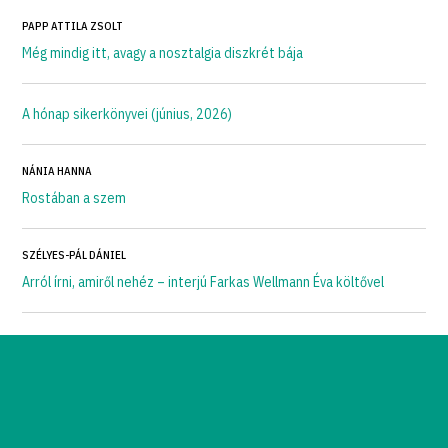
PAPP ATTILA ZSOLT
Még mindig itt, avagy a nosztalgia diszkrét bája
A hónap sikerkönyvei (június, 2026)
NÁNIA HANNA
Rostában a szem
SZÉLYES-PÁL DÁNIEL
Arról írni, amiről nehéz – interjú Farkas Wellmann Éva költővel