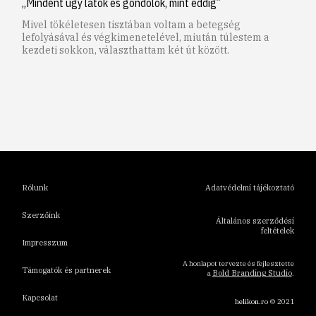
„Mindent úgy látok és gondolok, mint eddig”
Mivel tökéletesen tisztában voltam a betegség
lefolyásával és végkimenetelével, miután túlestem a
kezdeti sokkon, választhattam két út között.
1
2
3
4
5
6
Rólunk
Adatvédelmi tájékoztató
Szerzőink
Általános szerződési
feltételek
Impresszum
A honlapot tervezte és fejlesztette
Támogatók és partnerek
Bold Branding Studio
a
.
Kapcsolat
helikon.ro
© 2021