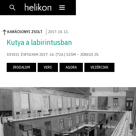
KARÁCSONYI ZSOLT
2017
.
10
.
11
.
Kutya a labirintusban
XXVIII. ÉVFOLYAM 2017. 14. (724.) SZÁM – JÚNIUS 25.
IRODALOM
VERS
AGORA
VEZÉRCIKK