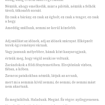
Nézzük, ahogy emelkedik, mint a pilóták, nézzük a felhők
távoli, titkosabb sorsát.
Ez csak a bárány, ez csak az égbolt, ez csak a tenger, ez csak
a hegy.
Ameddig szállunk, semmi se kerül közelebb.
Adj szállást az időnek, adj az időnek szárnyat. Elképzelt
terek égi reményei várnak.
Vagy jussunk mélyebbre, házak közt kanyarogjunk,
értsük meg, hogy végül senki se voltunk.
Zarándokok a földi fénytemetőben. Elrejtőzünk vízben,
fában, a kőben.
Zavaros patakokban nézzük, látjuk az arcunk,
mert mi a semmin kívül semmi, de semmi, de semmi mást
nem akartunk.
És megtaláltuk. Haladunk. Megint. És végre: nyílegyenesen.