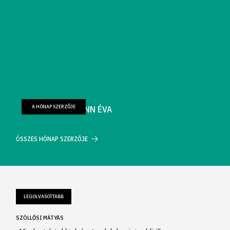
A HÓNAP SZERZŐJE
FARKAS WELLMANN ÉVA
ÖSSZES HÓNAP SZERZŐJE
LEGOLVASOTTABB
SZÖLLŐSI MÁTYÁS