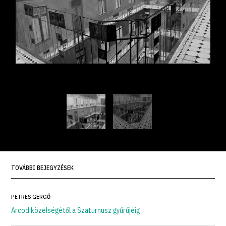
TOVÁBBI BEJEGYZÉSEK
PETRES GERGŐ
Arcod közelségétől a Szaturnusz gyűrűjéig