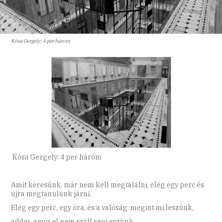
Kósa Gergely: 4 per három
Kósa Gergely: 4 per három
Amit keresünk, már nem kell megtalálni, elég egy perc és
újra megtanulunk járni.
Elég egy perc, egy óra, és a valóság: megint mi leszünk,
addig, amíg el nem száll régi eszünk.