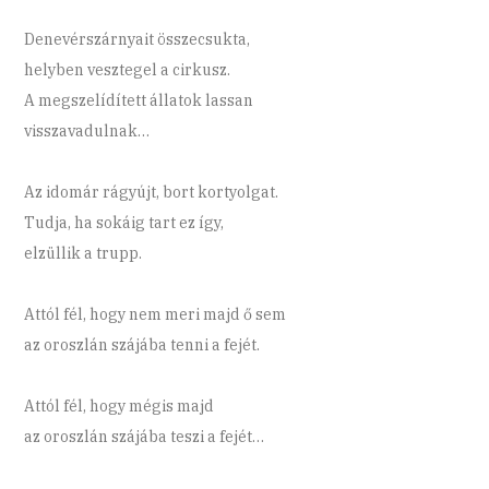
Denevérszárnyait összecsukta,
helyben vesztegel a cirkusz.
A megszelídített állatok lassan
visszavadulnak…
Az idomár rágyújt, bort kortyolgat.
Tudja, ha sokáig tart ez így,
elzüllik a trupp.
Attól fél, hogy nem meri majd ő sem
az oroszlán szájába tenni a fejét.
Attól fél, hogy mégis majd
az oroszlán szájába teszi a fejét…