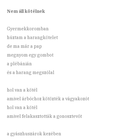
Nem áll kötélnek
Gyermekkoromban
húztam a harangkötelet
de ma már a pap
megnyom egy gombot
a plébánián
és a harang megszólal
hol van a kötél
amivel árbóchoz kötözték a vágyakozót
hol van a kötél
amivel felakasztották a gonosztevőt
a gyászhuszárok kezében