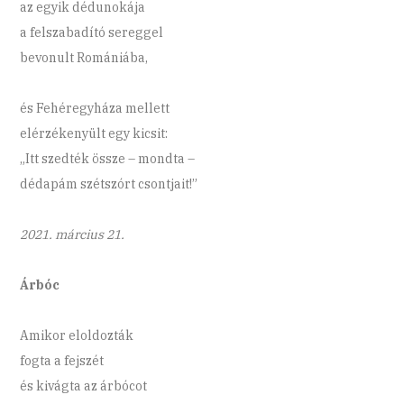
az egyik dédunokája
a felszabadító sereggel
bevonult Romániába,
és Fehéregyháza mellett
elérzékenyült egy kicsit:
„Itt szedték össze – mondta –
dédapám szétszórt csontjait!”
2021. március 21.
Árbóc
Amikor eloldozták
fogta a fejszét
és kivágta az árbócot