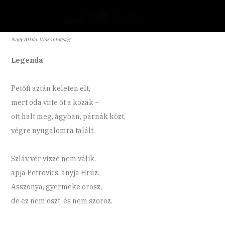
Nagy Attila: Viszontagság
Legenda
Petőfi aztán keleten élt,
mert oda vitte őt a kozák –
ott halt meg, ágyban, párnák közt,
végre nyugalomra talált.
Szláv vér vízzé nem válik,
apja Petrovics, anyja Hrúz.
Asszonya, gyermeke orosz,
de ez nem oszt, és nem szoroz.