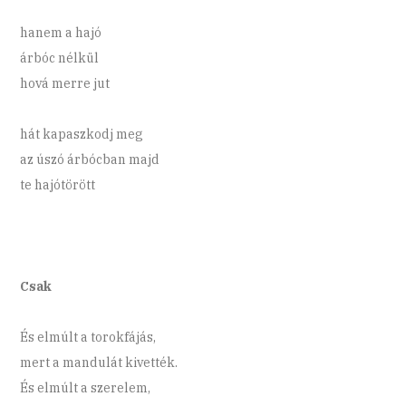
hanem a hajó
árbóc nélkül
hová merre jut
hát kapaszkodj meg
az úszó árbócban majd
te hajótörött
Csak
És elmúlt a torokfájás,
mert a mandulát kivették.
És elmúlt a szerelem,