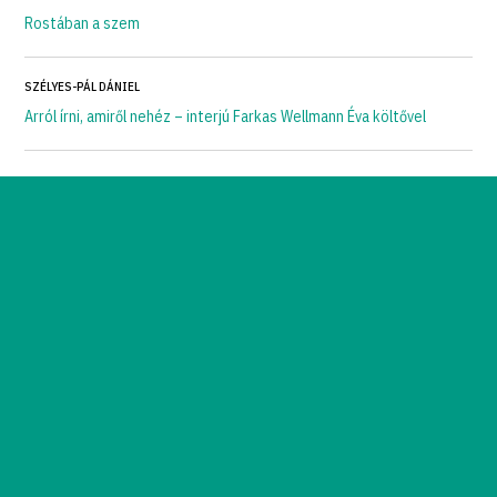
Rostában a szem
SZÉLYES-PÁL DÁNIEL
Arról írni, amiről nehéz – interjú Farkas Wellmann Éva költővel