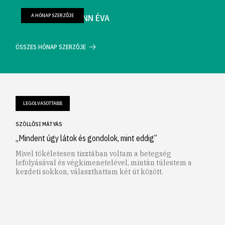
A HÓNAP SZERZŐJE
FARKAS WELLMANN ÉVA
ÖSSZES HÓNAP SZERZŐJE
LEGOLVASOTTABB
SZÖLLŐSI MÁTYÁS
„Mindent úgy látok és gondolok, mint eddig”
Mivel tökéletesen tisztában voltam a betegség
lefolyásával és végkimenetelével, miután túlestem a
kezdeti sokkon, választhattam két út között.