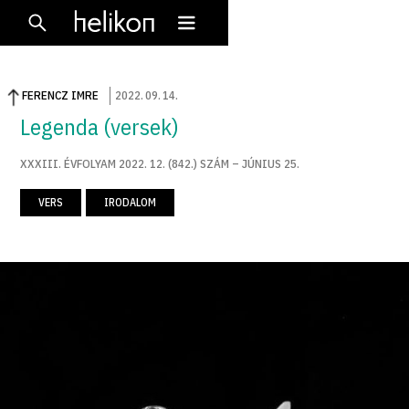
FERENCZ IMRE
2022
.
09
.
14
.
Legenda (versek)
XXXIII. ÉVFOLYAM 2022. 12. (842.) SZÁM – JÚNIUS 25.
VERS
IRODALOM