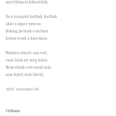
mert Rómeót kiherélték.
És a könnyek hulltak, hulltak,
akár a zápor nyáron.
Bokáig jártunk a sárban,
kehes lovak a kies tájon.
Minden elmúlt, ami volt,
csak Júlia sír még hátul.
Nem alszik vele senki már,
sem fejtűl, sem lábtúl.
2021. november 30.
Cirkusz