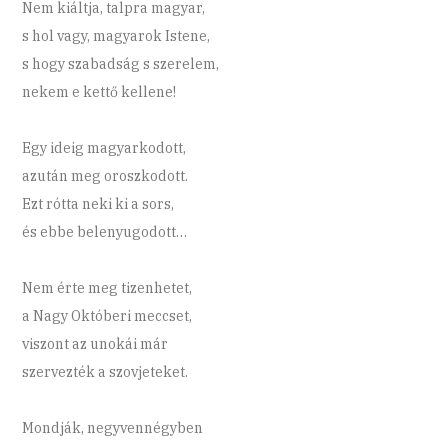
Nem kiáltja, talpra magyar,
s hol vagy, magyarok Istene,
s hogy szabadság s szerelem,
nekem e kettő kellene!
Egy ideig magyarkodott,
azután meg oroszkodott.
Ezt rótta neki ki a sors,
és ebbe belenyugodott…
Nem érte meg tizenhetet,
a Nagy Októberi meccset,
viszont az unokái már
szervezték a szovjeteket.
Mondják, negyvennégyben