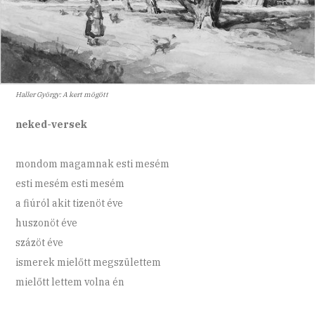
Haller György: A kert mögött
neked-versek
mondom magamnak esti mesém
esti mesém esti mesém
a fiúról akit tizenöt éve
huszonöt éve
százöt éve
ismerek mielőtt megszülettem
mielőtt lettem volna én