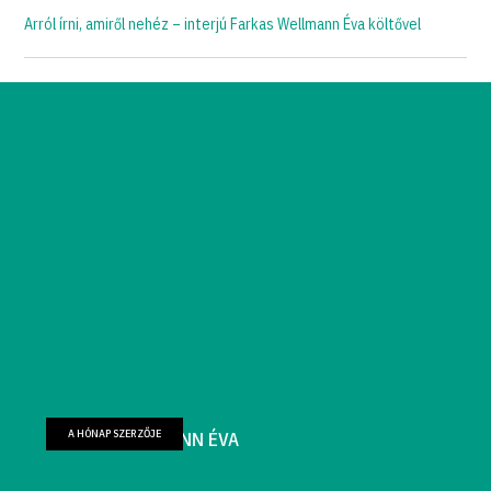
Arról írni, amiről nehéz – interjú Farkas Wellmann Éva költővel
A HÓNAP SZERZŐJE
FARKAS WELLMANN ÉVA