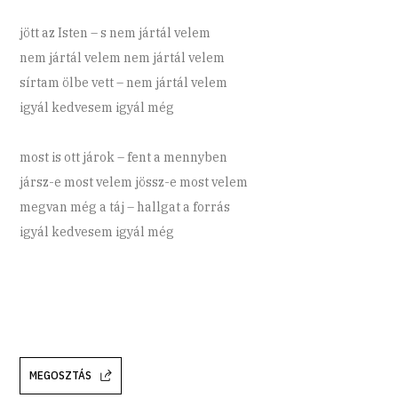
jött az Isten – s nem jártál velem
nem jártál velem nem jártál velem
sírtam ölbe vett – nem jártál velem
igyál kedvesem igyál még
most is ott járok – fent a mennyben
jársz-e most velem jössz-e most velem
megvan még a táj – hallgat a forrás
igyál kedvesem igyál még
MEGOSZTÁS