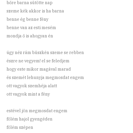
bőre barna sütötte nap
szeme kék akkor is ha barna
benne ég benne fény
benne van az esti mesém
mondja ő is ahogyan én
úgy néz rám büszkén szeme se rebben
észre ne vegyem! el se feledjem
hogy este mikor magával marad
és szemét lehunyja megmosdat engem
ott vagyok szemhéja alatt
ott vagyok mint a fény
estével jön megmosdat engem
fölém hajol gyengéden
fölém szépen