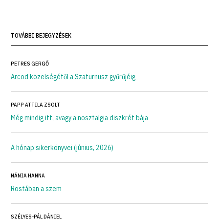
TOVÁBBI BEJEGYZÉSEK
PETRES GERGŐ
Arcod közelségétől a Szaturnusz gyűrűjéig
PAPP ATTILA ZSOLT
Még mindig itt, avagy a nosztalgia diszkrét bája
A hónap sikerkönyvei (június, 2026)
NÁNIA HANNA
Rostában a szem
SZÉLYES-PÁL DÁNIEL