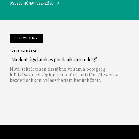
ÖSSZES HÓNAP SZERZŐJE
LEGOLVASOTTABB
SZÖLLŐSI MÁTYÁS
„Mindent úgy látok és gondolok, mint eddig”
Mivel tökéletesen tisztában voltam a betegség
lefolyásával és végkimenetelével, miután túlestem a
kezdeti sokkon, választhattam két út között.
1
2
3
4
5
6