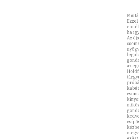
Miutá
Ezzel
ennél
ha íg
Az éjs
csoma
nyögv
legal
gondo
az eg
Holdf
tárgy
próbá
kabát
csoma
kinyo
miköz
gondo
kedve
csípő
kézbe
megsz
ezüst