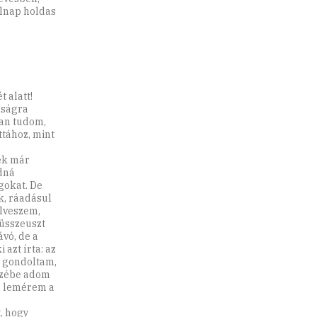
olnap holdas
 alatt!
lságra
san tudom,
ttához, mint
rek már
udná
gokat. De
k, ráadásul
elveszem,
düsszeuszt
ávó, de a
azt írta: az
z, gondoltam,
ezébe adom
ra lemérem a
t, hogy