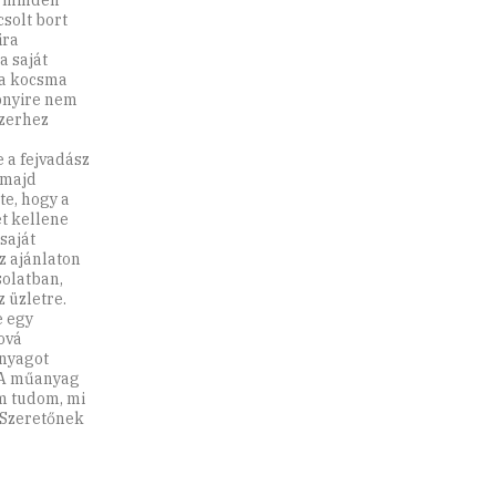
a minden
solt bort
ira
a saját
 a kocsma
bbnyire nem
szerhez
 a fejvadász
 majd
te, hogy a
t kellene
saját
z ajánlaton
solatban,
z üzletre.
e egy
ová
anyagot
. A műanyag
em tudom, mi
. Szeretőnek