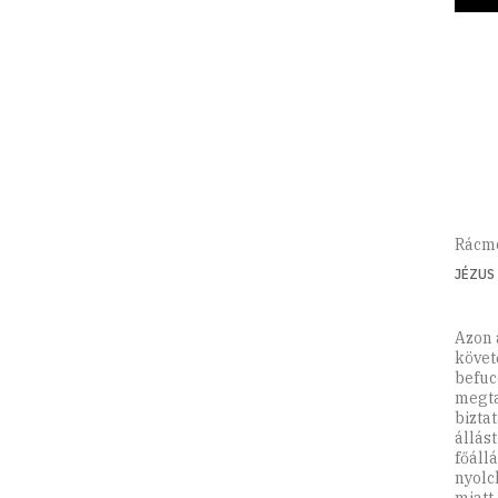
Rácmo
JÉZUS
Azon 
követő
befuc
megta
bizta
állás
főáll
nyolc