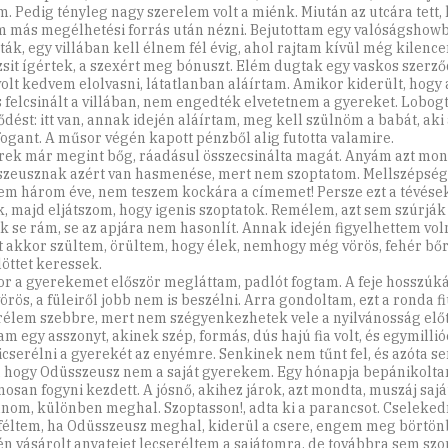
m. Pedig tényleg nagy szerelem volt a miénk. Miután az utcára tett,
m más megélhetési forrás után nézni. Bejutottam egy valóságshowb
ák, egy villában kell élnem fél évig, ahol rajtam kívül még kilence
zsit ígértek, a szexért meg bónuszt. Elém dugtak egy vaskos szerző
olt kedvem elolvasni, látatlanban aláírtam. Amikor kiderült, hogy 
 felcsinált a villában, nem engedték elvetetnem a gyereket. Lobogt
ődést: itt van, annak idején aláírtam, meg kell szülnöm a babát, ak
 fogant. A műsor végén kapott pénzből alig futotta valamire.
rek már megint bőg, ráadásul összecsinálta magát. Anyám azt mon
zeusznak azért van hasmenése, mert nem szoptatom. Mellszépség
em három éve, nem teszem kockára a címemet! Persze ezt a tévés
k, majd eljátszom, hogy igenis szoptatok. Remélem, azt sem szúrják 
k se rám, se az apjára nem hasonlít. Annak idején figyelhettem voln
t akkor szültem, örültem, hogy élek, nemhogy még vörös, fehér bő
löttet keressek.
r a gyerekemet először megláttam, padlót fogtam. A feje hosszúkás
örös, a füleiről jobb nem is beszélni. Arra gondoltam, ezt a ronda fi
rélem szebbre, mert nem szégyenkezhetek vele a nyilvánosság elő
am egy asszonyt, akinek szép, formás, dús hajú fia volt, és egymilli
kicserélni a gyerekét az enyémre. Senkinek nem tűnt fel, és azóta s
, hogy Odüsszeusz nem a saját gyerekem. Egy hónapja bepánikolta
osan fogyni kezdett. A jósnő, akihez járok, azt mondta, muszáj saj
lnom, különben meghal. Szoptasson!, adta ki a parancsot. Cseleked
féltem, ha Odüsszeusz meghal, kiderül a csere, engem meg börtön
én vásárolt anyatejet lecseréltem a sajátomra, de továbbra sem szo