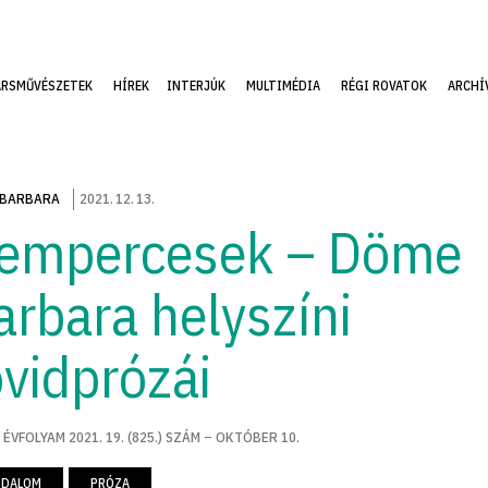
ÁRSMŰVÉSZETEK
HÍREK
INTERJÚK
MULTIMÉDIA
RÉGI ROVATOK
ARCHÍ
 BARBARA
2021
.
12
.
13
.
empercesek – Döme
arbara helyszíni
övidprózái
 ÉVFOLYAM 2021. 19. (825.) SZÁM – OKTÓBER 10.
ODALOM
PRÓZA