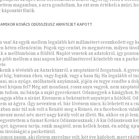
gettem magamban, s arra gondoltam, ha ezt sem értékeli a zsűri, h
t káposztát főzök.
, AMIKOR KOVÁCS ODÜSSZEUSZ ANYATEJET KAPOTT
 van! Az egyik mellem legalább két millimétert ereszkedett egy hét
n héten ellenőrzöm. Fogok egy centist, és megmérem, milyen távo
k a mellbimbóim a földtől. Naplót vezetek az adatokról, így ponto
a jobb mellem a mai napon két milliméterrel közelebb van a parke
ete.
kezik a tévéstáb az Antarktiszról, a szoptatásról forgatunk. A gye
t bőg, biztosan éhes, vagy fogzik, vagy a hasa fáj. Ha legalább el t
ni, mi a nyűge, szólhatnék anyámnak, jöjjön és tegye rendbe a dol
ivel hívjam fel? Még azt mondaná, rossz anya vagyok, nem szoptato
em tudom, mi bántja a saját gyerekemet. Odamegyek a kiságyhoz, f
agyja abba a sírást. Kiveszem a bekészített anyatejet a hűtőből. O
em az ágyra. (Így neveztem el, bár lövésem sincs, ki lehetett ez a cs
zban már túl sok volt a Renátó meg a Rómeó, és a facebookon valaki 
zeusz menő név, mert nagy király volt az illető. Na, akkor ez jó les
jegyeztettem a fiamat Kovács Odüsszeusznak.) A kis Odüsszeusz k
eget, ügyesen tartja, eszik magától, nem kellek hozzá, én addig új
m távolságát a parkettától.
liomos pasim, aki életem szerelme volt, két éve kidobott, mert rájöt