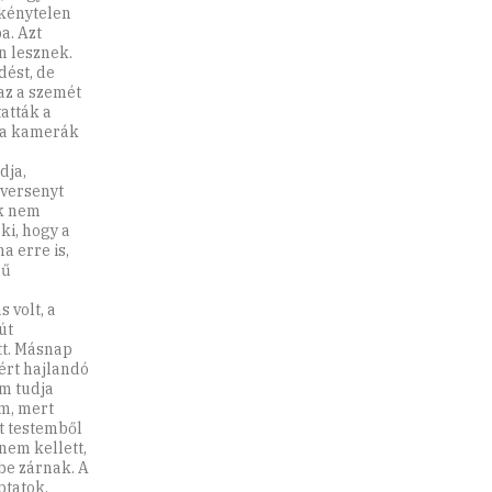
 kénytelen
a. Azt
n lesznek.
dést, de
az a szemét
atták a
i a kamerák
dja,
versenyt
ek nem
ki, hogy a
a erre is,
rű
 volt, a
út
tt. Másnap
óért hajlandó
em tudja
m, mert
át testemből
nem kellett,
be zárnak. A
ptatok.