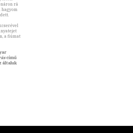
enáron rá
m hagyom
dett.
kcserével
anyatejet
, a fiúmat
gyar
rás
című
 általuk