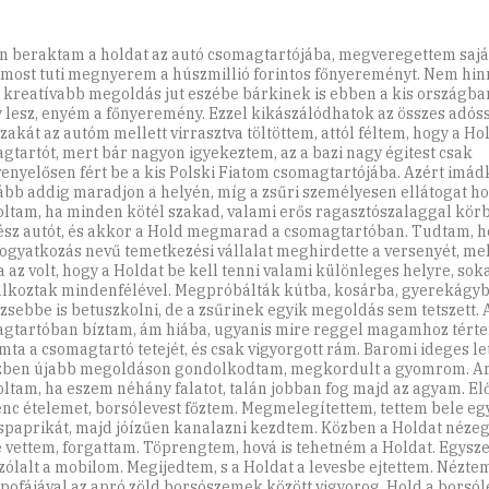
n beraktam a holdat az autó csomagtartójába, megveregettem saját
 most tuti megnyerem a húszmillió forintos főnyereményt. Nem hi
 kreatívabb megoldás jut eszébe bárkinek is ebben a kis országba
y lesz, enyém a főnyeremény. Ezzel kikászálódhatok az összes adó
zakát az autóm mellett virrasztva töltöttem, attól féltem, hogy a Ho
gtartót, mert bár nagyon igyekeztem, az a bazi nagy égitest csak
enyelősen fért be a kis Polski Fiatom csomagtartójába. Azért imád
ább addig maradjon a helyén, míg a zsűri személyesen ellátogat h
ltam, ha minden kötél szakad, valami erős ragasztószalaggal kö
ész autót, és akkor a Hold megmarad a csomagtartóban. Tudtam, h
ogyatkozás nevű temetkezési vállalat meghirdette a versenyét, me
a az volt, hogy a Holdat be kell tenni valami különleges helyre, sok
lkoztak mindenfélével. Megpróbálták kútba, kosárba, gyerekágyb
zsebbe is betuszkolni, de a zsűrinek egyik megoldás sem tetszett. 
gtartóban bíztam, ám hiába, ugyanis mire reggel magamhoz térte
mta a csomagtartó tetejét, és csak vigyorgott rám. Baromi ideges le
ben újabb megoldáson gondolkodtam, megkordult a gyomrom. A
ltam, ha eszem néhány falatot, talán jobban fog majd az agyam. El
nc ételemet, borsólevest főztem. Megmelegítettem, tettem bele egy
spaprikát, majd jóízűen kanalazni kezdtem. Közben a Holdat néze
 vettem, forgattam. Töprengtem, hová is tehetném a Holdat. Egysz
ólalt a mobilom. Megijedtem, s a Holdat a levesbe ejtettem. Nézte
 pofájával az apró zöld borsószemek között vigyorog. Hold a borsó