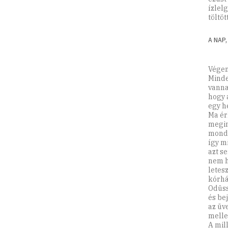
ízlel
töltöt
A NAP
Végem
Minde
vanna
hogy 
egy h
Ma ér
megin
monda
így m
azt s
nem h
letesz
kórhá
Odüss
és be
az üv
melle
A mil