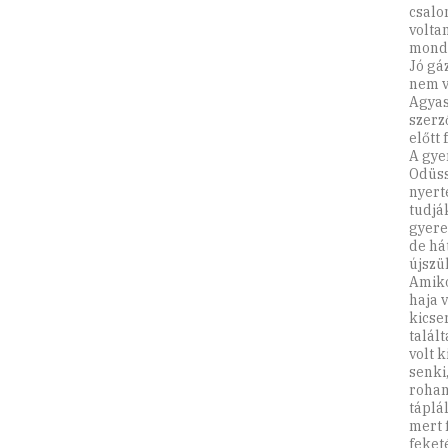
csalo
volta
mondt
Jó gá
nem v
Agyas
szerz
előtt
A gye
Odüss
nyert
tudjá
gyere
de há
újszü
Amiko
haja v
kicse
talált
volt 
senki
roham
táplá
mert 
feket