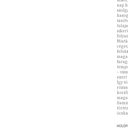
miatt
nap h
szolg
hasoga
tanít
tulaj
siker
folya
Miutá
céget
felvá
maga 
farag
tempó
– vis
ezért
Így tö
rózsa
koráb
maga 
flami
törté
ócska 
HOLDF