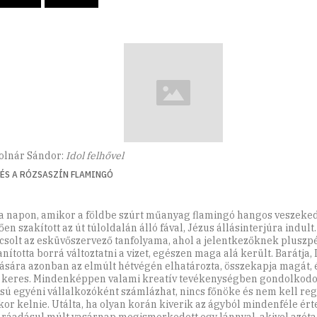
lnár Sándor:
Idol felhővel
 ÉS A RÓZSASZÍN FLAMINGÓ
a napon, amikor a földbe szúrt műanyag flamingó hangos veszeke
en szakított az út túloldalán álló fával, Jézus állásinterjúra indult
csolt az esküvőszervező tanfolyama, ahol a jelentkezőknek pluszp
nította borrá változtatni a vizet, egészen maga alá került. Barátja,
tására azonban az elmúlt hétvégén elhatározta, összekapja magát, 
t keres. Mindenképpen valami kreatív tevékenységben gondolkodot
ású egyéni vállalkozóként számlázhat, nincs főnöke és nem kell re
kor kelnie. Utálta, ha olyan korán kiverik az ágyból mindenféle ér