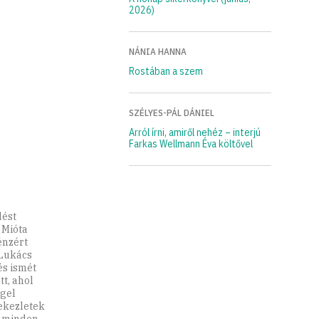
2026)
NÁNIA HANNA
Rostában a szem
SZÉLYES-PÁL DÁNIEL
Arról írni, amiről nehéz – interjú
Farkas Wellmann Éva költővel
dést
. Mióta
énzért
 Lukács
és ismét
t, ahol
ggel
tekezletek