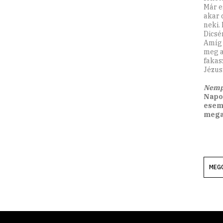
Már e
akar 
neki.
Dicsé
Amíg 
meg a
fakas
Jézus
Nemp
Napo
esemé
megad
MEG