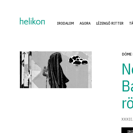
IRODALOM
AGORA
LÉZENGŐ RITTER
T
DÖME
N
B
r
XXXII.
IR