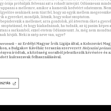
gy órája próbálják felvenni azt a rohadt interjút. Odüsszeusz mind
cuppanni a mellemre, amikor a kamerák kedvéért odateszem. Ne
 Egyelőre senkinek nem tűnt fel, hogy az egyik mellem megereszke
rik a gyereket, mondják, látszik, hogy sokat szoptatom.
bepúderezik a mellemet, arra gondolok, jól átvertem őket a gyere
 szoptatással, és hogy kiakadnának, ha tudnák, az új pasim képes 
ztani a sarkamból, ezzel etetem Odüsszeuszt. Ja, még nem mondtam
nak hívják. Neki is szép neve van, ugye?
ercesek
– az Erdélyi Magyar Írók Ligája által, a Kolozsvári Ma
kon, a Bulgakov Kávéház teraszán szervezett
Helyszíni prózaí
nyen íródtak, a közönség soraiból jelentkezők kérésére és az
ott kulcsszavak felhasználásával.
OSZTÁS