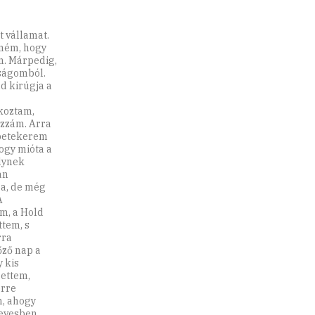
 vállamat.
nném, hogy
n. Márpedig,
sságomból.
ld kirúgja a
koztam,
ozzám. Arra
rbetekerem
ogy mióta a
lynek
an
a, de még
A
m, a Hold
ttem, s
rra
őző nap a
 kis
gettem,
erre
m, ahogy
levesben,