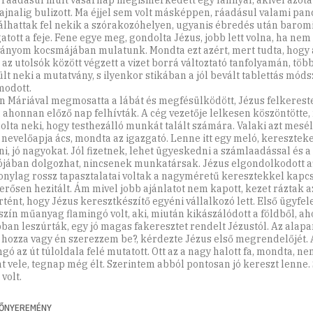
, ráadásul múlt vasárnap megismerkedett egy lánnyal, akivel azót
ajnalig bulizott. Ma éjjel sem volt másképpen, ráadásul valami panc
álhattak fel nekik a szórakozóhelyen, ugyanis ébredés után barom
tott a feje. Fene egye meg, gondolta Jézus, jobb lett volna, ha nem 
ványom kocsmájában mulatunk. Mondta ezt azért, mert tudta, hogy
a az utolsók között végzett a vizet borrá változtató tanfolyamán, tö
ült neki a mutatvány, s ilyenkor stikában a jól bevált tablettás mód
modott.
n Máriával megmosatta a lábát és megfésülködött, Jézus felkereste
, ahonnan előző nap felhívták. A cég vezetője lelkesen köszöntötte,
zolta neki, hogy testhezálló munkát talált számára. Valaki azt mesél
nevelőapja ács, mondta az igazgató. Lenne itt egy meló, kereszteke
ni, jó nagyokat. Jól fizetnek, lehet ügyeskedni a számlaadással és a 
jában dolgozhat, nincsenek munkatársak. Jézus elgondolkodott a
zonylag rossz tapasztalatai voltak a nagyméretű keresztekkel kapc
 erősen hezitált. Ám mivel jobb ajánlatot nem kapott, kezet ráztak a
rtént, hogy Jézus keresztkészítő egyéni vállalkozó lett. Első ügyfel
szín műanyag flamingó volt, aki, miután kikászálódott a földből, ah
ban leszúrták, egy jó magas fakeresztet rendelt Jézustól. Az alap
hozza vagy én szerezzem be?, kérdezte Jézus első megrendelőjét
ngó az út túloldala felé mutatott. Ott az a nagy halott fa, mondta, n
nt vele, tegnap még élt. Szerintem abból pontosan jó kereszt lenne
volt.
ŐNYEREMÉNY