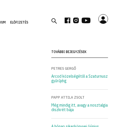
VUM
ELŐFIZETÉS
TOVÁBBI BEJEGYZÉSEK
PETRES GERGŐ
Arcod közelségétől a Szaturnusz
gyűrűjéig
PAPP ATTILA ZSOLT
Még mindig itt, avagy a nosztalgia
diszkrét bája
A hónap sikerkönyvei (június,