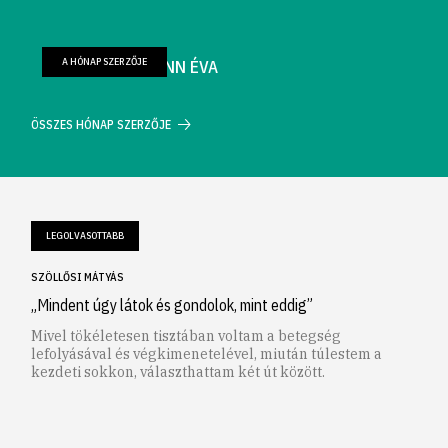
A HÓNAP SZERZŐJE
FARKAS WELLMANN ÉVA
ÖSSZES HÓNAP SZERZŐJE
LEGOLVASOTTABB
SZÖLLŐSI MÁTYÁS
„Mindent úgy látok és gondolok, mint eddig”
Mivel tökéletesen tisztában voltam a betegség
lefolyásával és végkimenetelével, miután túlestem a
kezdeti sokkon, választhattam két út között.