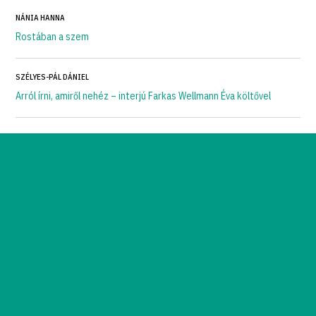
NÁNIA HANNA
Rostában a szem
SZÉLYES-PÁL DÁNIEL
Arról írni, amiről nehéz – interjú Farkas Wellmann Éva költővel