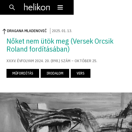
DRAGANA MLADENOVIĆ
2025
.
01
.
13
.
Nőket nem ütök meg (Versek Orcsik
Roland fordításában)
XXXV. ÉVFOLYAM 2024. 20. (898.) SZÁM – OKTÓBER 25.
MŰFORDÍTÁS
IRODALOM
VERS