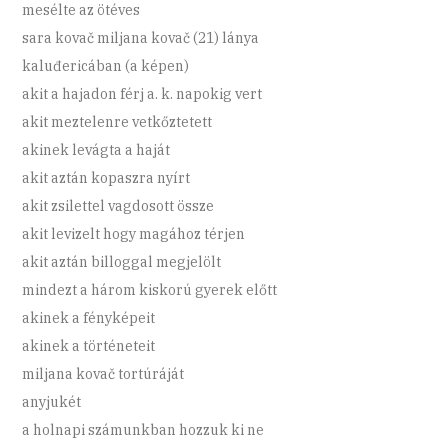
mesélte az ötéves
sara kovač miljana kovač (21) lánya
kaluđericában (a képen)
akit a hajadon férj a. k. napokig vert
akit meztelenre vetkőztetett
akinek levágta a haját
akit aztán kopaszra nyírt
akit zsilettel vagdosott össze
akit levizelt hogy magához térjen
akit aztán billoggal megjelölt
mindezt a három kiskorú gyerek előtt
akinek a fényképeit
akinek a történeteit
miljana kovač tortúráját
anyjukét
a holnapi számunkban hozzuk ki ne