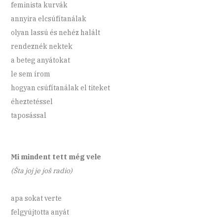
feminista kurvák
annyira elcsúfítanálak
olyan lassú és nehéz halált
rendeznék nektek
a beteg anyátokat
le sem írom
hogyan csúfítanálak el titeket
éheztetéssel
taposással
Mi mindent tett még vele
(Šta joj je još radio)
apa sokat verte
felgyújtotta anyát