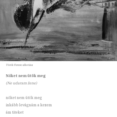
Török Ferenc alkotása
Nőket nem ütök meg
(Ne udaram žene)
nőket nem ütök meg
inkább levágnám a kezem
ám titeket