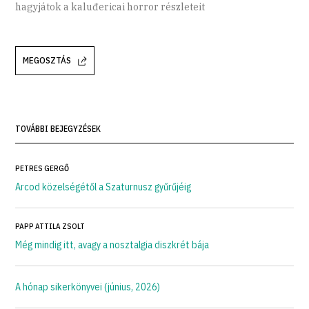
hagyjátok a kaluđericai horror részleteit
MEGOSZTÁS
TOVÁBBI BEJEGYZÉSEK
PETRES GERGŐ
Arcod közelségétől a Szaturnusz gyűrűjéig
PAPP ATTILA ZSOLT
Még mindig itt, avagy a nosztalgia diszkrét bája
A hónap sikerkönyvei (június, 2026)