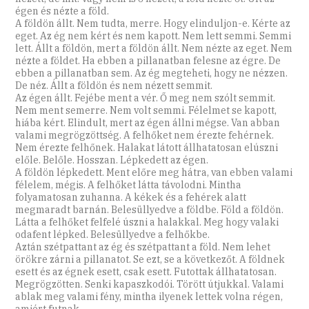
égen és nézte a föld.
A földön állt. Nem tudta, merre. Hogy elinduljon-e. Kérte az
eget. Az ég nem kért és nem kapott. Nem lett semmi. Semmi
lett. Állt a földön, mert a földön állt. Nem nézte az eget. Nem
nézte a földet. Ha ebben a pillanatban felesne az égre. De
ebben a pillanatban sem. Az ég megteheti, hogy ne nézzen.
De néz. Állt a földön és nem nézett semmit.
Az égen állt. Fejébe ment a vér. Ő meg nem szólt semmit.
Nem ment semerre. Nem volt semmi. Félelmet se kapott,
hiába kért. Elindult, mert az égen állni mégse. Van abban
valami megrögzöttség. A felhőket nem érezte fehérnek.
Nem érezte felhőnek. Halakat látott állhatatosan elúszni
előle. Belőle. Hosszan. Lépkedett az égen.
A földön lépkedett. Ment előre meg hátra, van ebben valami
félelem, mégis. A felhőket látta távolodni. Mintha
folyamatosan zuhanna. A kékek és a fehérek alatt
megmaradt barnán. Belesüllyedve a földbe. Föld a földön.
Látta a felhőket felfelé úszni a halakkal. Meg hogy valaki
odafent lépked. Belesüllyedve a felhőkbe.
Aztán szétpattant az ég és szétpattant a föld. Nem lehet
örökre zárni a pillanatot. Se ezt, se a következőt. A földnek
esett és az égnek esett, csak esett. Futottak állhatatosan.
Megrögzötten. Senki kapaszkodói. Törött útjukkal. Valami
ablak meg valami fény, mintha ilyenek lettek volna régen,
amiért futnak.