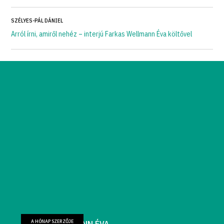
SZÉLYES-PÁL DÁNIEL
Arról írni, amiről nehéz – interjú Farkas Wellmann Éva költővel
A HÓNAP SZERZŐJE
FARKAS WELLMANN ÉVA