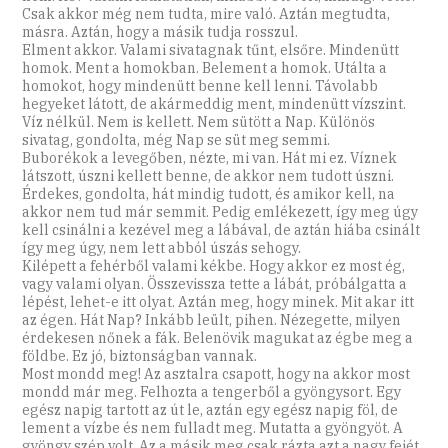
Csak akkor még nem tudta, mire való. Aztán megtudta,
másra. Aztán, hogy a másik tudja rosszul.
Elment akkor. Valami sivatagnak tűnt, elsőre. Mindenütt
homok. Ment a homokban. Belement a homok. Utálta a
homokot, hogy mindenütt benne kell lenni. Távolabb
hegyeket látott, de akármeddig ment, mindenütt vízszint.
Víz nélkül. Nem is kellett. Nem sütött a Nap. Különös
sivatag, gondolta, még Nap se süt meg semmi.
Buborékok a levegőben, nézte, mi van. Hát mi ez. Víznek
látszott, úszni kellett benne, de akkor nem tudott úszni.
Érdekes, gondolta, hát mindig tudott, és amikor kell, na
akkor nem tud már semmit. Pedig emlékezett, így meg úgy
kell csinálni a kezével meg a lábával, de aztán hiába csinált
így meg úgy, nem lett abból úszás sehogy.
Kilépett a fehérből valami kékbe. Hogy akkor ez most ég,
vagy valami olyan. Összevissza tette a lábát, próbálgatta a
lépést, lehet-e itt olyat. Aztán meg, hogy minek. Mit akar itt
az égen. Hát Nap? Inkább leült, pihen. Nézegette, milyen
érdekesen nőnek a fák. Belenövik magukat az égbe meg a
földbe. Ez jó, biztonságban vannak.
Most mondd meg! Az asztalra csapott, hogy na akkor most
mondd már meg. Felhozta a tengerből a gyöngysort. Egy
egész napig tartott az út le, aztán egy egész napig föl, de
lement a vízbe és nem fulladt meg. Mutatta a gyöngyöt. A
gyöngy szép volt. Az a másik meg csak rázta azt a nagy fejét.