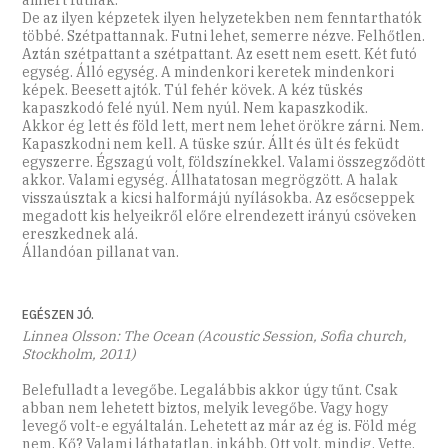
De az ilyen képzetek ilyen helyzetekben nem fenntarthatók
többé. Szétpattannak. Futni lehet, semerre nézve. Felhőtlen.
Aztán szétpattant a szétpattant. Az esett nem esett. Két futó
egység. Álló egység. A mindenkori keretek mindenkori
képek. Beesett ajtók. Túl fehér kövek. A kéz tüskés
kapaszkodó felé nyúl. Nem nyúl. Nem kapaszkodik.
Akkor ég lett és föld lett, mert nem lehet örökre zárni. Nem.
Kapaszkodni nem kell. A tüske szúr. Állt és ült és feküdt
egyszerre. Égszagú volt, földszínekkel. Valami összegződött
akkor. Valami egység. Állhatatosan megrögzött. A halak
visszaúsztak a kicsi halformájú nyílásokba. Az esőcseppek
megadott kis helyeikről előre elrendezett irányú csöveken
ereszkednek alá.
Állandóan pillanat van.
EGÉSZEN JÓ.
Linnea Olsson: The Ocean (Acoustic Session, Sofia church,
Stockholm, 2011)
Belefulladt a levegőbe. Legalábbis akkor úgy tűnt. Csak
abban nem lehetett biztos, melyik levegőbe. Vagy hogy
levegő volt-e egyáltalán. Lehetett az már az ég is. Föld még
nem. Kő? Valami láthatatlan, inkább. Ott volt, mindig. Vette.