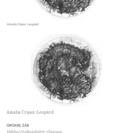
Amalia Crișan: Leopárd
Amalia Crișan: Leopárd
ÖRÖKRE ZÁR
Hildur Guðnadóttir: Opaque