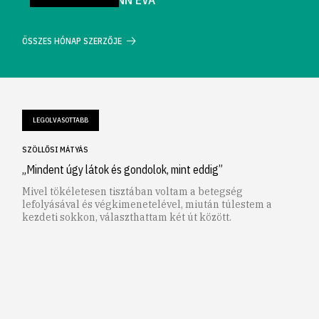
ÖSSZES HÓNAP SZERZŐJE
LEGOLVASOTTABB
SZÖLLŐSI MÁTYÁS
„Mindent úgy látok és gondolok, mint eddig”
Mivel tökéletesen tisztában voltam a betegség
lefolyásával és végkimenetelével, miután túlestem a
kezdeti sokkon, választhattam két út között.
1
2
3
4
5
6