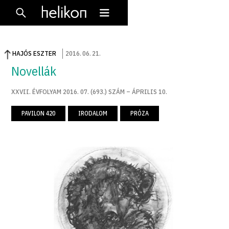
HAJÓS ESZTER
2016
.
06
.
21
.
Novellák
XXVII. ÉVFOLYAM 2016. 07. (693.) SZÁM – ÁPRILIS 10.
PAVILON 420
IRODALOM
PRÓZA