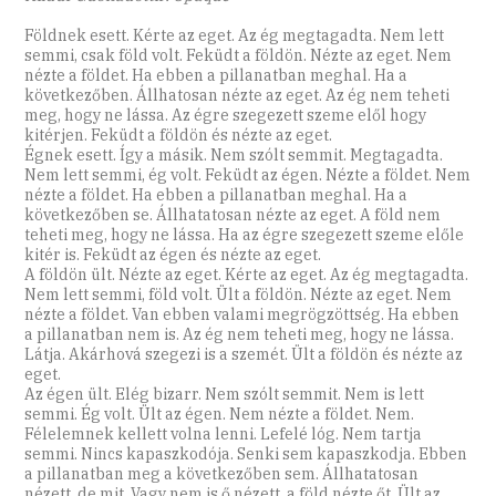
Földnek esett. Kérte az eget. Az ég megtagadta. Nem lett
semmi, csak föld volt. Feküdt a földön. Nézte az eget. Nem
nézte a földet. Ha ebben a pillanatban meghal. Ha a
következőben. Állhatosan nézte az eget. Az ég nem teheti
meg, hogy ne lássa. Az égre szegezett szeme elől hogy
kitérjen. Feküdt a földön és nézte az eget.
Égnek esett. Így a másik. Nem szólt semmit. Megtagadta.
Nem lett semmi, ég volt. Feküdt az égen. Nézte a földet. Nem
nézte a földet. Ha ebben a pillanatban meghal. Ha a
következőben se. Állhatatosan nézte az eget. A föld nem
teheti meg, hogy ne lássa. Ha az égre szegezett szeme előle
kitér is. Feküdt az égen és nézte az eget.
A földön ült. Nézte az eget. Kérte az eget. Az ég megtagadta.
Nem lett semmi, föld volt. Ült a földön. Nézte az eget. Nem
nézte a földet. Van ebben valami megrögzöttség. Ha ebben
a pillanatban nem is. Az ég nem teheti meg, hogy ne lássa.
Látja. Akárhová szegezi is a szemét. Ült a földön és nézte az
eget.
Az égen ült. Elég bizarr. Nem szólt semmit. Nem is lett
semmi. Ég volt. Ült az égen. Nem nézte a földet. Nem.
Félelemnek kellett volna lenni. Lefelé lóg. Nem tartja
semmi. Nincs kapaszkodója. Senki sem kapaszkodja. Ebben
a pillanatban meg a következőben sem. Állhatatosan
nézett, de mit. Vagy nem is ő nézett, a föld nézte őt. Ült az