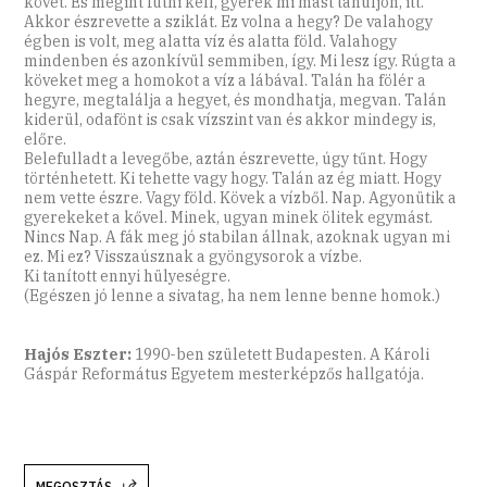
követ. És megint futni kell, gyerek mi mást tanuljon, itt.
Akkor észrevette a sziklát. Ez volna a hegy? De valahogy
égben is volt, meg alatta víz és alatta föld. Valahogy
mindenben és azonkívül semmiben, így. Mi lesz így. Rúgta a
köveket meg a homokot a víz a lábával. Talán ha fölér a
hegyre, megtalálja a hegyet, és mondhatja, megvan. Talán
kiderül, odafönt is csak vízszint van és akkor mindegy is,
előre.
Belefulladt a levegőbe, aztán észrevette, úgy tűnt. Hogy
történhetett. Ki tehette vagy hogy. Talán az ég miatt. Hogy
nem vette észre. Vagy föld. Kövek a vízből. Nap. Agyonütik a
gyerekeket a kővel. Minek, ugyan minek ölitek egymást.
Nincs Nap. A fák meg jó stabilan állnak, azoknak ugyan mi
ez. Mi ez? Visszaúsznak a gyöngysorok a vízbe.
Ki tanított ennyi hülyeségre.
(Egészen jó lenne a sivatag, ha nem lenne benne homok.)
Hajós Eszter:
1990-ben született Budapesten. A Károli
Gáspár Református Egyetem mesterképzős hallgatója.
MEGOSZTÁS