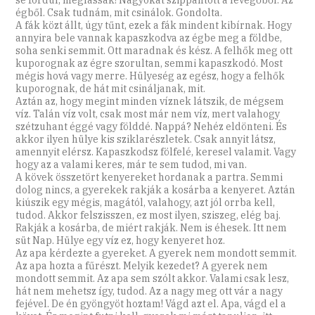
égből. Csak tudnám, mit csinálok. Gondolta.
A fák közt állt, úgy tűnt, ezek a fák mindent kibírnak. Hogy
annyira bele vannak kapaszkodva az égbe meg a földbe,
soha senki semmit. Ott maradnak és kész. A felhők meg ott
kuporognak az égre szorultan, semmi kapaszkodó. Most
mégis hová vagy merre. Hülyeség az egész, hogy a felhők
kuporognak, de hát mit csináljanak, mit.
Aztán az, hogy megint minden víznek látszik, de mégsem
víz. Talán víz volt, csak most már nem víz, mert valahogy
szétzuhant éggé vagy földdé. Nappá? Nehéz eldönteni. És
akkor ilyen hülye kis sziklarészletek. Csak annyit látsz,
amennyit elérsz. Kapaszkodsz fölfelé, keresel valamit. Vagy
hogy az a valami keres, már te sem tudod, mi van.
A kövek összetört kenyereket hordanak a partra. Semmi
dolog nincs, a gyerekek rakják a kosárba a kenyeret. Aztán
kiúszik egy mégis, magától, valahogy, azt jól orrba kell,
tudod. Akkor felszisszen, ez most ilyen, sziszeg, elég baj.
Rakják a kosárba, de miért rakják. Nem is éhesek. Itt nem
süt Nap. Hülye egy víz ez, hogy kenyeret hoz.
Az apa kérdezte a gyereket. A gyerek nem mondott semmit.
Az apa hozta a fűrészt. Melyik kezedet? A gyerek nem
mondott semmit. Az apa sem szólt akkor. Valami csak lesz,
hát nem mehetsz így, tudod. Az a nagy meg ott vár a nagy
fejével. De én gyöngyöt hoztam! Vágd azt el. Apa, vágd el a