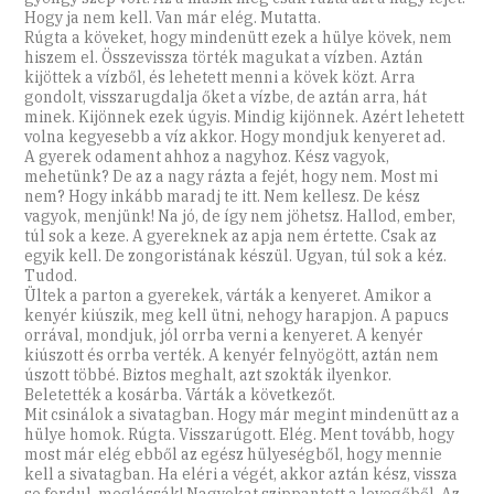
Hogy ja nem kell. Van már elég. Mutatta.
Rúgta a köveket, hogy mindenütt ezek a hülye kövek, nem
hiszem el. Összevissza törték magukat a vízben. Aztán
kijöttek a vízből, és lehetett menni a kövek közt. Arra
gondolt, visszarugdalja őket a vízbe, de aztán arra, hát
minek. Kijönnek ezek úgyis. Mindig kijönnek. Azért lehetett
volna kegyesebb a víz akkor. Hogy mondjuk kenyeret ad.
A gyerek odament ahhoz a nagyhoz. Kész vagyok,
mehetünk? De az a nagy rázta a fejét, hogy nem. Most mi
nem? Hogy inkább maradj te itt. Nem kellesz. De kész
vagyok, menjünk! Na jó, de így nem jöhetsz. Hallod, ember,
túl sok a keze. A gyereknek az apja nem értette. Csak az
egyik kell. De zongoristának készül. Ugyan, túl sok a kéz.
Tudod.
Ültek a parton a gyerekek, várták a kenyeret. Amikor a
kenyér kiúszik, meg kell ütni, nehogy harapjon. A papucs
orrával, mondjuk, jól orrba verni a kenyeret. A kenyér
kiúszott és orrba verték. A kenyér felnyögött, aztán nem
úszott többé. Biztos meghalt, azt szokták ilyenkor.
Beletették a kosárba. Várták a következőt.
Mit csinálok a sivatagban. Hogy már megint mindenütt az a
hülye homok. Rúgta. Visszarúgott. Elég. Ment tovább, hogy
most már elég ebből az egész hülyeségből, hogy mennie
kell a sivatagban. Ha eléri a végét, akkor aztán kész, vissza
se fordul, meglássák! Nagyokat szippantott a levegőből. Az