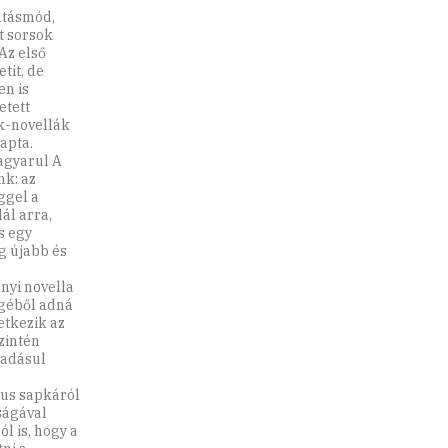
átásmód,
t sorsok
Az első
tit, de
en is
etett
ák-novellák
apta.
agyarul A
nk: az
ggel a
ál arra,
s egy
g újabb és
nyi novella
ögéből adná
etkezik az
zintén
áadásul
kus sapkáról
ságával
l is, hogy a