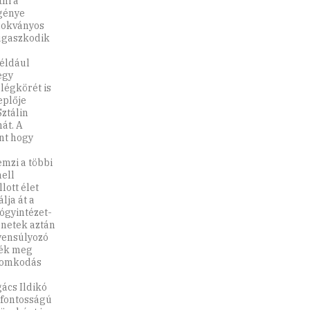
ni a
génye
szokványos
rugaszkodik
éldául
egy
légkörét is
eplője
Sztálin
át. A
nt hogy
emzi a többi
ell
lott élet
lja át a
ógyintézet-
énetek aztán
gyensúlyozó
jék meg
áromkodás
ács Ildikó
sfontosságú