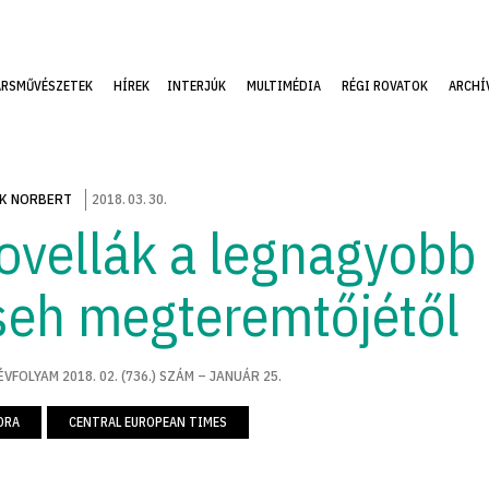
ÁRSMŰVÉSZETEK
HÍREK
INTERJÚK
MULTIMÉDIA
RÉGI ROVATOK
ARCHÍ
K NORBERT
2018
.
03
.
30
.
ovellák a legnagyobb
seh megteremtőjétől
ÉVFOLYAM 2018. 02. (736.) SZÁM – JANUÁR 25.
ORA
CENTRAL EUROPEAN TIMES