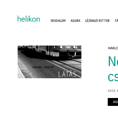
IRODALOM
AGORA
LÉZENGŐ RITTER
T
HAKLI
N
c
XXIX. 
AG