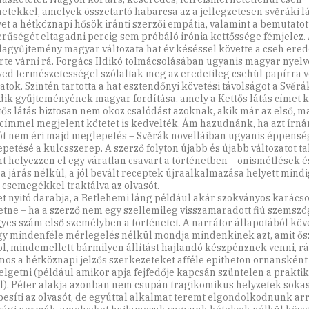
netekkel, amelyek összetartó habarcsa az a jellegzetesen svěráki l
et a hétköznapi hősök iránti szerzői empátia, valamint a bemutatot
erűségét eltagadni percig sem próbáló irónia kettőssége fémjelez. 
lagyűjtemény magyar változata hat év késéssel követte a cseh erede
te várni rá. Forgács Ildikó tolmácsolásában ugyanis magyar nyelv
ed természetességel szólaltak meg az eredetileg csehül papírra v
tok. Szintén tartotta a hat esztendőnyi követési távolságot a Svěr
ik gyűjteményének magyar fordítása, amely a Kettős látás címet k
tős látás biztosan nem okoz csalódást azoknak, akik már az első, m
 címmel megjelent kötetet is kedvelték. Ám hazudnánk, ha azt írná
ót nem éri majd meglepetés – Svěrák novelláiban ugyanis éppensé
petésé a kulcsszerep. A szerző folyton újabb és újabb változatot tal
t helyezzen el egy váratlan csavart a történetben – önismétlések é
a járás nélkül, a jól bevált receptek újraalkalmazása helyett mindi
 csemegékkel traktálva az olvasót.
et nyitó darabja, a Betlehemi láng például akár szokványos karácso
hetne – ha a szerző nem egy szellemileg visszamaradott fiú szemsz
gyes szám első személyben a történetet. A narrátor állapotából köv
ogy mindenféle mérlegelés nélkül mondja mindenkinek azt, amit ős
l, mindemellett bármilyen állítást hajlandó készpénznek venni, r
mos a hétköznapi jelzős szerkezeteket afféle epitheton ornansként
elgetni (például amikor apja fejfedője kapcsán szüntelen a prakti
l). Péter alakja azonban nem csupán tragikomikus helyzetek soka
esíti az olvasót, de egyúttal alkalmat teremt elgondolkodnunk arró