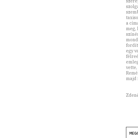
szere
szolg
szemb
taxis
a cím
meg, 
színé
mondj
fordí
egy v
félre
emleg
vette
Remél
majd f
Zdeně
MEG