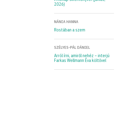
2026)
NÁNIA HANNA
Rostában a szem
SZÉLYES-PÁL DÁNIEL
Arról írni, amiről nehéz – interjú
Farkas Wellmann Éva költővel