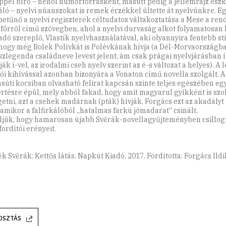
ppel bíró – néhol humorforrásként, másutt pedig a jellemrajz eszk
áló – nyelvi nüanszokat is remek érzékkel ültette át nyelvünkre. E
etűnő a nyelvi regiszterek céltudatos váltakoztatása a Mese a ren
ofőrről című szövegben, ahol a nyelvi durvaság alkot folyamatosan 
adó szereplő, Vlastík nyelvhasználatával, aki olyannyira fentebb st
hogy még Bolek Polívkát is Polévkának hívja (a Dél-Morvaországba
szlegenda családneve levest jelent, ám csak prágai nyelvjárásban í
ák í-vel, az irodalmi cseh nyelv szerint az é-s változat a helyes). 
tói kihívással azonban bizonyára a Vonaton című novella szolgált. A
asúti kocsiban olvasható felirat kapcsán szinte teljes egészében egy
értésre épül, mely abból fakad, hogy amit magyarul gyíkként is sz
etni, azt a csehek madárnak (pták) hívják. Forgács ezt az akadályt 
, amikor a falfirkálóból „hatalmas farkú jómadarat” csinált.
jük, hogy hamarosan újabb Svěrák-novellagyűjteményben csillogt
ordítói erényeit.
k Svěrák: Kettős látás. Napkút Kiadó, 2017. Fordította: Forgács Ildi
OSZTÁS