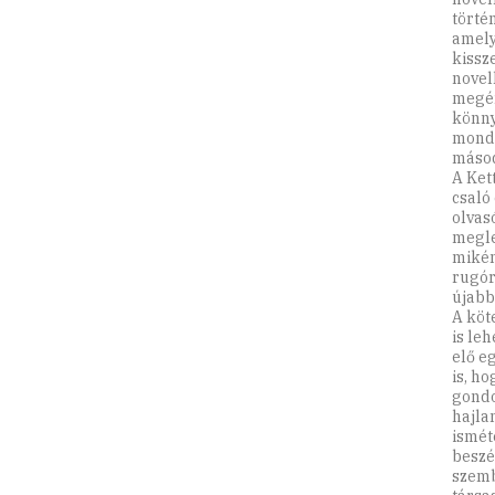
törté
amely
kissz
novel
megér
könny
monda
másod
A Ket
csaló
olvas
megle
mikén
rugór
újabb
A köt
is le
elő e
is, h
gondo
hajla
ismét
beszé
szemb