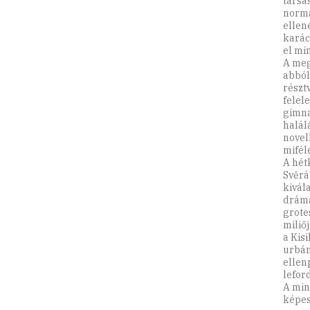
társa
norma
ellen
karác
el mi
A meg
abból
részt
felel
gimna
halál
novel
mifél
A hét
Svěrá
kivál
drámá
grote
miliő
a Kis
urbán
ellen
leford
A min
képes