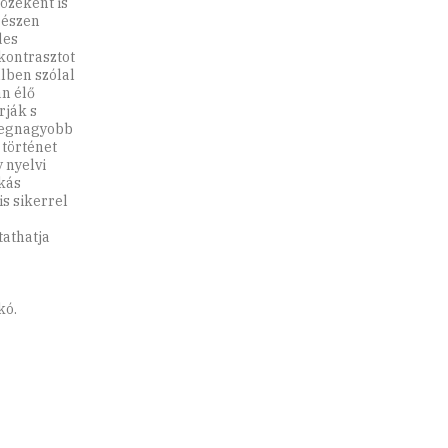
özeként is
gészen
des
kontrasztot
ílben szólal
n élő
rják s
A legnagyobb
 történet
 nyelvi
okás
is sikerrel
athatja
kó.