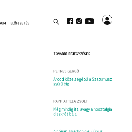
VUM
ELŐFIZETÉS
TOVÁBBI BEJEGYZÉSEK
PETRES GERGŐ
Arcod közelségétől a Szaturnusz
gyűrűjéig
PAPP ATTILA ZSOLT
Még mindig itt, avagy a nosztalgia
diszkrét bája
A hónap sikerkönyvei (június,