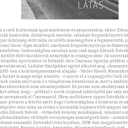
n a cseh kultúrának igazi mindenese és szupersztárja, akkor Zde
věrák humorista, dalszövegek szerzője, valamint forgatókönyvíró és 
yar közönség előtt talán ez utóbbi minőségében a legismertebb, p
 című Oscar-díjas moziból, amelynek forgatókönyvírója és főszerepl
emélyben. Csehországban azonban nem csak maga Zdeněk Svěrák
 kiötlött fiktív karakterek némelyike is országos sztár. Az univerzál
, filozófus, sportember és feltaláló Jára Cimrman figurája például, 
szerzőtársával, Ladislav Smoljakkal együtt alkotott meg, olyannyir
2005-ben a közönségszavazatok alapján – Václav Havelt, Masarykot 
y királyt is maga mögé utasítva – ő nyerte el a Legnagyobb Cseh cí
nek csakis azért nem ő a tulajdonosa hivatalosan is, mert a szabály
v karaktereknek nem adományozható. Ez persze nem akadályozza 
ket abban, hogy – például e sorok írójának lakhelyétől pár száz mé
at nevezzenek el Cimrmanról. (Nem mellékesen éppen Svěrákék e
an-jelenete a felelős azért, hogy Csehországban a köszönöm és a
ségedre után talán az erőmű a harmadik legismertebb magyar szó
után Zdeněk Svěrák – évtizedek kemény munkájának, valamint a 
ilvánulásában ott fénylő toronymagas minőségnek hála – nemzet
rhőssé avanzsált, hetvenkét éves korában, 2008-ban megjelentette
láskötetét. Nagyon kortárs, keserédes, félreismerhetetlenül cseh