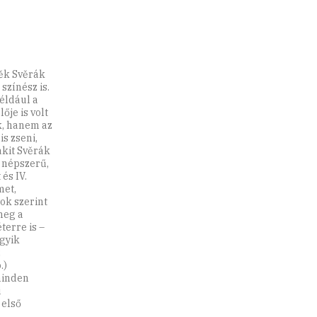
něk Svěrák
színész is.
éldául a
ője is volt
, hanem az
is zseni,
akit Svěrák
a népszerű,
és IV.
met,
ok szerint
meg a
terre is –
gyik
z
.)
minden
i
 első