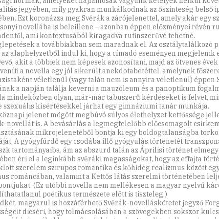
sági normák, amelyeket hajlamosak vagyunk kételyek nélkül követ
litás jegyében, mily gyakran munkálkodnak az őszinteség belső i
ében. Ezt koronázza meg Svěrák a zárójelenettel, amely akár egy 
sonyi novellába is beleillene – azonban éppen előzményei révén 
ndentől, ami kontextusából kiragadva rutinszerűvé tehetné.
lepetések a továbbiakban sem maradnak el. Az osztálytalálkozó p
 az alaphelyzetből indul ki, hogy a címadó eseményen megjelenik 
vevő, akit a többiek nem képesek azonosítani, majd az ötvenes évek 
eveníti a novella egy jól sikerült anekdotabetéttel, amelynek főszer
zistaként véletlenül (vagy talán nem is annyira véletlenül) éppen 
ának a napján találja keverni a mauzóleum és a panoptikum fogalm
la mindeközben olyan, már-már tabuszerű kérdéseket is felvet, mi
e szexuális kísértésekkel járhat egy gimnáziumi tanár munkája.
köznapi jelenet mögött megbúvó súlyos élethelyzet kettőssége jell
k-novellát is. A bevásárlás a legmegfelelőbb előcsomagolt csirkem
asztásának mikrojelenetéből bontja ki egy boldogtalanságba torkol
ját, A gyógyfürdő egy csodába illő gyógyulás történetét transzponá
szk tartományaiba, ám az abszurd talán az Áprilisi történet elmegy
jében éri el a leginkább svěráki magasságokat, hogy az effajta tört
iklott szerelem szirupos romantika és kőhideg realizmus között e
us románcában, valamint a Kettős látás szerelmi történetében lel
pontjukat. (Ez utóbbi novella nem mellékesen a magyar nyelvű k
íthatatlanul poétikus természete előtt is tiszteleg.)
dkét, magyarul is hozzáférhető Svěrák-novelláskötetet jegyző Forg
ségeit dicséri, hogy tolmácsolásában a szövegekben sokszor kulc