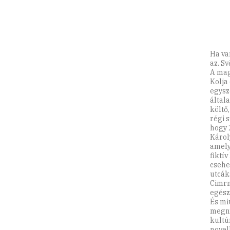
Ha va
az. S
A mag
Kolja
egysz
általa
költő
régi 
hogy 
Károl
amely
fiktí
csehe
utcák
Cimrm
egész
És mi
megny
kultú
novel