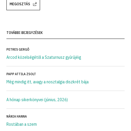
MEGOSZTÁS
TOVÁBBI BEJEGYZÉSEK
PETRES GERGŐ
Arcod közelségétől a Szaturnusz gyűrűjéig
PAPP ATTILA ZSOLT
Még mindig itt, avagy a nosztalgia diszkrét bája
A hónap sikerkönyvei (június, 2026)
NÁNIA HANNA
Rostában a szem