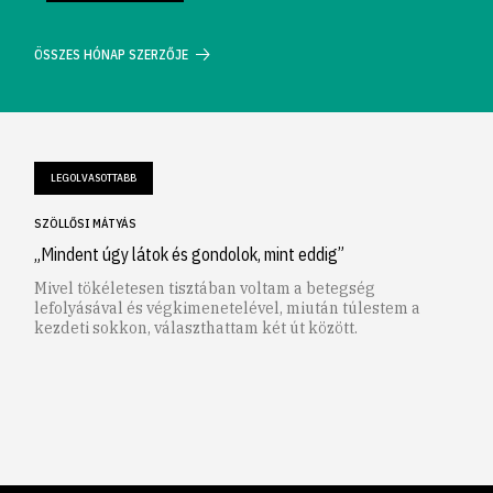
ÖSSZES HÓNAP SZERZŐJE
LEGOLVASOTTABB
SZÖLLŐSI MÁTYÁS
„Mindent úgy látok és gondolok, mint eddig”
Mivel tökéletesen tisztában voltam a betegség
lefolyásával és végkimenetelével, miután túlestem a
kezdeti sokkon, választhattam két út között.
1
2
3
4
5
6