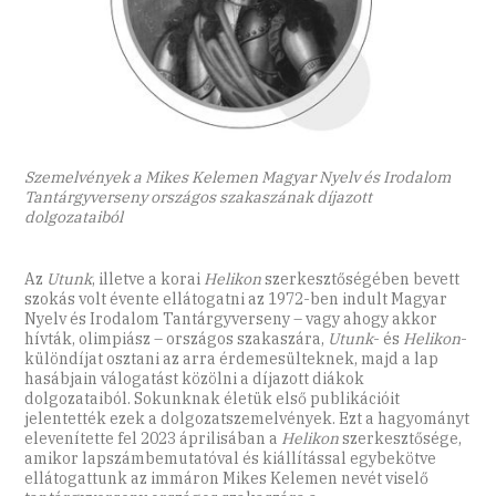
Szemelvények a Mikes Kelemen Magyar Nyelv és Irodalom
Tantárgyverseny országos szakaszának díjazott
dolgozataiból
Az
Utunk
, illetve a korai
Helikon
szerkesztőségében bevett
szokás volt évente ellátogatni az 1972-ben indult Magyar
Nyelv és Irodalom Tantárgyverseny – vagy ahogy akkor
hívták, olimpiász – országos szakaszára,
Utunk
- és
Helikon
-
különdíjat osztani az arra érdemesülteknek, majd a lap
hasábjain válogatást közölni a díjazott diákok
dolgozataiból. Sokunknak életük első publikációit
jelentették ezek a dolgozatszemelvények. Ezt a hagyományt
elevenítette fel 2023 áprilisában a
Helikon
szerkesztősége,
amikor lapszámbemutatóval és kiállítással egybekötve
ellátogattunk az immáron Mikes Kelemen nevét viselő