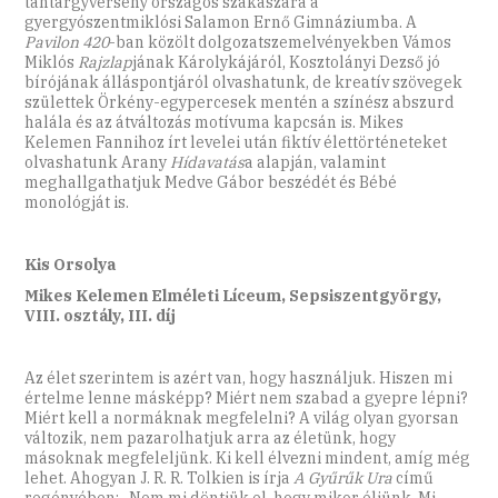
tantárgyverseny országos szakaszára a
gyergyószentmiklósi Salamon Ernő Gimnáziumba. A
Pavilon 420
-ban közölt dolgozatszemelvényekben Vámos
Miklós
Rajzlap
jának Károlykájáról, Kosztolányi Dezső jó
bírójának álláspontjáról olvashatunk, de kreatív szövegek
születtek Örkény-egypercesek mentén a színész abszurd
halála és az átváltozás motívuma kapcsán is. Mikes
Kelemen Fannihoz írt levelei után fiktív élettörténeteket
olvashatunk Arany
Hídavatás
a alapján, valamint
meghallgathatjuk Medve Gábor beszédét és Bébé
monológját is.
Kis Orsolya
Mikes Kelemen Elméleti Líceum, Sepsiszentgyörgy,
VIII. osztály, III. díj
Az élet szerintem is azért van, hogy használjuk. Hiszen mi
értelme lenne másképp? Miért nem szabad a gyepre lépni?
Miért kell a normáknak megfelelni? A világ olyan gyorsan
változik, nem pazarolhatjuk arra az életünk, hogy
másoknak megfeleljünk. Ki kell élvezni mindent, amíg még
lehet. Ahogyan J. R. R. Tolkien is írja
A Gyűrűk Ura
című
regényében: „Nem mi döntjük el, hogy mikor éljünk. Mi