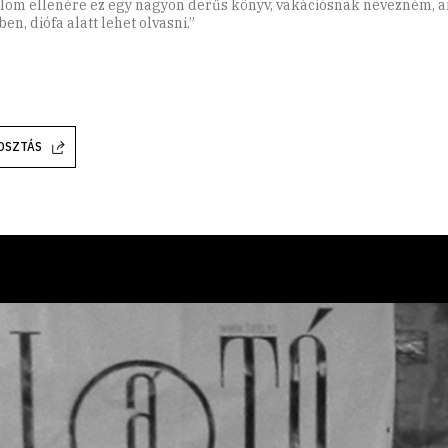
lom ellenére ez egy nagyon derűs könyv, vakációsnak nevezném, 
en, diófa alatt lehet olvasni.”
OSZTÁS