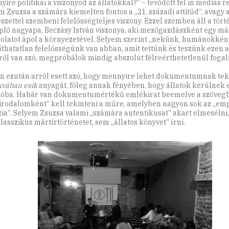
ire politikai a viszonyod az állatokkal?” – tevődött fel in medias r
m Zsuzsa a számára kiemelten fontos a „21. századi attitűd”, avagy 
szettel szembeni felelősségteljes viszony. Ezzel szemben áll a tör
plő nagyapa, Beczásy István viszonya, aki mezőgazdászként egy más
olatot ápol a környezetével. Selyem szerint „nekünk, humánokkén
íthatatlan felelősségünk van abban, amit tettünk és teszünk ezen a
ről van szó, megpróbálok mindig abszolút félreérthetetlenül fogal
n ezután arról esett szó, hogy mennyire lehet dokumentumnak tek
vában esik
anyagát, főleg annak fényében, hogy állatok kerülnek 
ióba. Habár van dokumentumértékű emlékirat beemelve a szövegb
irodalomként” kell tekinteni a műre, amelyben nagyon sok az „em
zia”. Selyem Zsuzsa valami „számára autentikusat” akart elmesélni
lasszikus mártírtörténetet, sem „állatos könyvet” írni.