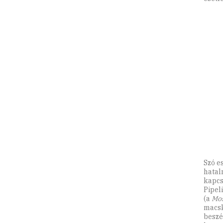
Szó e
hatal
kapcs
Pipel
(a
Mos
macsk
beszé