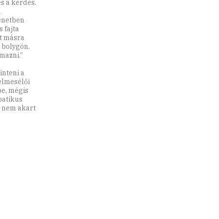
es a kérdés.
a
ténetben
 fajta
t másra
 bolygón.
mazni.”
inteni a
elmesélői
e, mégis
patikus
, nem akart