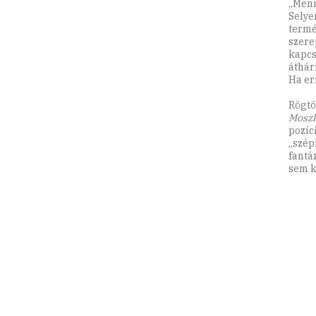
„Menny
Selye
termé
szere
kapcs
áthár
Ha er
Rögtö
Moszk
pozíc
„szép
fantá
sem k