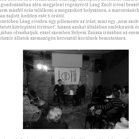
 gondozásában idén megjelent regényéről Láng Zsolt íróval beszél
em másfél órás találkozó a megszokott helyszínen, a marosvásárhe
n zajlott, kedden este 6 órától.
ezetőben Láng röviden úgy jellemezte az írást, mint egy „nem szo
atott kitelepítési történet”, hiszen azokat általában emlékiratok é
jában olvashatjuk, ezzel szemben Selyem Zsuzsa írásában az ese
bbször állatok szemszögén keresztül kerülnek bemutatásra.