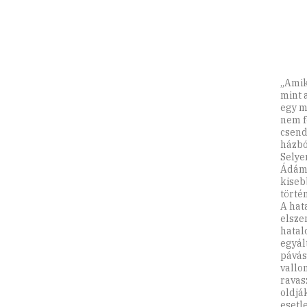
„Amik
mint 
egy m
nem f
csend
házbó
Selye
Ádám-
kiseb
törté
A hat
elszen
hatalo
egyál
pávás
vallo
ravas
oldják
esetle