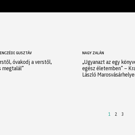
ENCZÉDI GUSZTÁV
NAGY ZALÁN
rstől, óvakodj a verstől,
„Ugyanazt az egy könyv
s megtalál”
egész életemben” – Kr
László Marosvásárhely
1
2
3