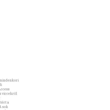
a mindenkori
di
Access
s viccekről
t
tért a
A sok