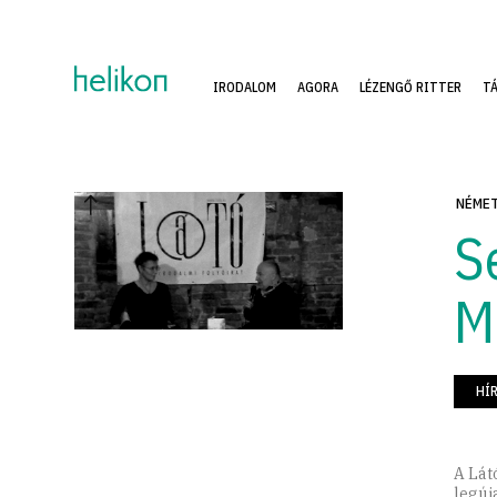
IRODALOM
AGORA
LÉZENGŐ RITTER
T
NÉMET
S
M
HÍ
A Lát
legúj