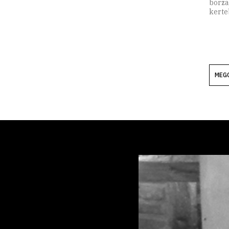
borza
kerteb
MEG