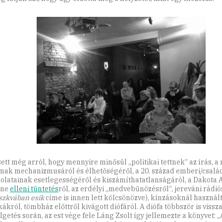
sett még arról, hogy mennyire minősül „politikai tettnek” az írás, 
mak mechanizmusáról és élhetőségéről, a 20. század emberi/csalá
olatainak esetlegességéről és kiszámíthatatlanságáról, a Dakota 
ine
elleni tüntetés
ről, az erdélyi „medvebűnözésről”, jereváni rádió
zkvában esik
címe is innen lett kölcsönözve), kínzásoknál használ
ákról, tömbház előttről kivágott diófáról. A diófa többször is vissza
lgetés során, az est vége fele Láng Zsolt így jellemezte a könyvet: „