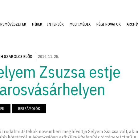
ÁRSMŰVÉSZETEK
HÍREK
INTERJÚK
MULTIMÉDIA
RÉGI ROVATOK
ARCHÍ
2016
.
11
.
25
.
H SZABOLCS ELŐD
elyem Zsuzsa estje
arosvásárhelyen
REK
BESZÁMOLÓK
ó Irodalmi Játékok novemberi meghívottja Selyem Zsuzsa volt, aki
abb kötetéről, a
Moszkvában esik (Egy kitelepítés története)
című, a