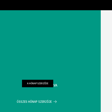
A HÓNAP SZERZŐJE
FARKAS WELLMANN ÉVA
ÖSSZES HÓNAP SZERZŐJE