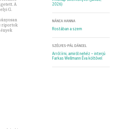
2026)
getett. A
lyi G.
kványosan
NÁNIA HANNA
s riportok
Rostában a szem
mények
SZÉLYES-PÁL DÁNIEL
Arról írni, amiről nehéz – interjú
Farkas Wellmann Éva költővel