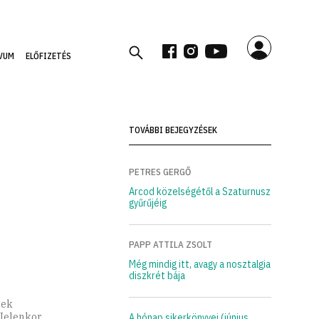
VUM
ELŐFIZETÉS
TOVÁBBI BEJEGYZÉSEK
PETRES GERGŐ
Arcod közelségétől a Szaturnusz
gyűrűjéig
PAPP ATTILA ZSOLT
Még mindig itt, avagy a nosztalgia
diszkrét bája
nek
 Jelenkor
A hónap sikerkönyvei (június,