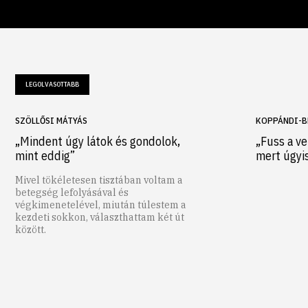
LEGOLVASOTTABB
SZÖLLŐSI MÁTYÁS
KOPPÁNDI-B
„Mindent úgy látok és gondolok,
„Fuss a ve
mint eddig”
mert úgyi
Mivel tökéletesen tisztában voltam a
betegség lefolyásával és
végkimenetelével, miután túlestem a
kezdeti sokkon, választhattam két út
között.