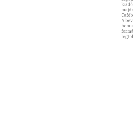
kiadó
majdn
Caféba
A bev
bemut
formá
legtö