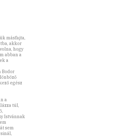
ük másfajta,
tba, akkor
volna, hogy
nem abban a
ek a
a Bodor
ülönböző
lkező egész
an a
lázza túl,
ő,
sy Istvánnak
Nem
ját sem
sinál,