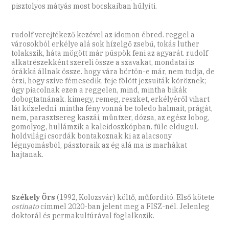
pisztolyos mátyás most bocskaiban hülyíti.
rudolf verejtékező kezével az idomon ébred. reggel a
városokból erkélye alá sok hízelgő zsebű, tokás luther
tolakszik, háta mögött már püspök feni az agyarát. rudolf
alkatrészekként szereli össze a szavakat, mondatai is
órákká állnak össze. hogy vára börtön-e már, nem tudja, de
érzi, hogy szíve fémesedik, feje fölött jezsuiták köröznek;
úgy piacolnak ezen a reggelen, mind, mintha bikák
dobogtatnának. kimegy, remeg, reszket, erkélyéről vihart
lát közeledni. mintha fény vonná be toledo halmait, prágát,
nem, parasztsereg kaszái, müntzer, dózsa, az egész lobog,
gomolyog, hullámzik a kaleidoszkópban. füle eldugul.
holdvilági csordák bontakoznak ki az alacsony
légnyomásból, pásztoraik az ég alá ma is marhákat
hajtanak.
Székely Örs
(1992, Kolozsvár) költő, műfordító. Első kötete
ostinato
címmel 2020-ban jelent meg a FISZ-nél. Jelenleg
doktorál és permakultúrával foglalkozik.