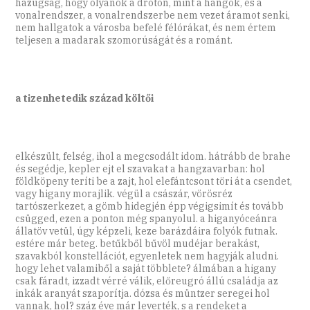
hazugság, hogy olyanok a dróton, mint a hangok, és a
vonalrendszer, a vonalrendszerbe nem vezet áramot senki,
nem hallgatok a városba befelé félórákat, és nem értem
teljesen a madarak szomorúságát és a románt.
a tizenhetedik század költői
elkészült, felség, ihol a megcsodált idom. hátrább de brahe
és segédje, kepler ejt el szavakat a hangzavarban: hol
földköpeny teríti be a zajt, hol elefántcsont töri át a csendet,
vagy higany morajlik. végül a császár, vörösréz
tartószerkezet, a gömb hidegjén épp végigsimít és tovább
csügged, ezen a ponton még spanyolul. a higanyóceánra
állatöv vetül, úgy képzeli, keze barázdáira folyók futnak.
estére már beteg. betűkből bűvöl mudéjar berakást,
szavakból konstellációt, egyenletek nem hagyják aludni.
hogy lehet valamiből a saját többlete? álmában a higany
csak fáradt, izzadt vérré válik, előreugró állú családja az
inkák aranyát szaporítja. dózsa és müntzer seregei hol
vannak, hol? száz éve már leverték, s a rendeket a