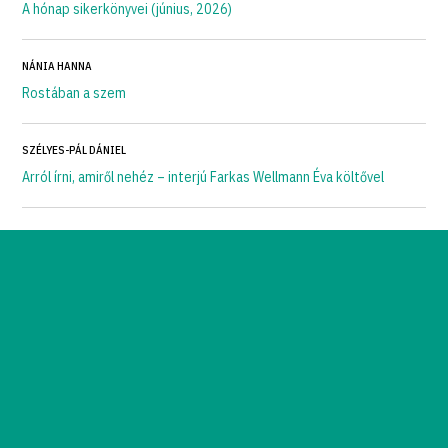
A hónap sikerkönyvei (június, 2026)
NÁNIA HANNA
Rostában a szem
SZÉLYES-PÁL DÁNIEL
Arról írni, amiről nehéz – interjú Farkas Wellmann Éva költővel