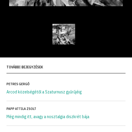
TOVÁBBI BEJEGYZÉSEK
PETRES GERGŐ
Arcod közelségétől a Szaturnusz gyűrűjéig
PAPP ATTILA ZSOLT
Még mindig itt, avagy a nosztalgia diszkrét bája