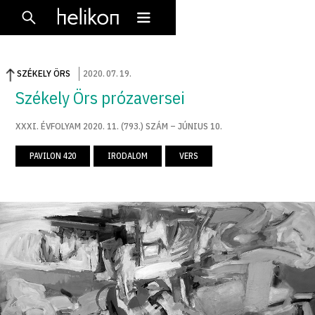
SZÉKELY ÖRS
2020
.
07
.
19
.
Székely Örs prózaversei
XXXI. ÉVFOLYAM 2020. 11. (793.) SZÁM – JÚNIUS 10.
PAVILON 420
IRODALOM
VERS