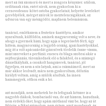
mert az ősz szomorú és mert a zongora kényszer. utálom,
ordítanak rám, ezért sírok, nem gyakorlom ki a
cernovodeanu-kötet ostoba gyakorlatait, helyette leveleket
gereblyélek, mérget szórok le meztelencsigáknak, az
udvaron van egy mészgödör, majdnem belemászom.
tanárnő, emlékszem a festetics-kastélyra, amikor
nyaraltunk, külföldön, aminek magyarország volt a neve, és
ahogy a gyermek hiszi, hogy apja a legerősebb férfi, úgy
hittem, magyarország a legjobb ország, igazi kastélyokkal,
míg itt a volt apácazárdát gázcsövek tördelik össze-vissza,
mint szerveket a perfúzió; enescu és blaga szobrai akár a
sejtburjánzás, türemkednek elő a falakból, és a sziszegő
dánielkályhák, a csonkolt hangszerek, tanárnő, jól
figyeljen, ez nem a sós latyak, ami a csizmáimról, mert az
már akkor leolvadt, mára nem gyakoroltam, délután
királyfi voltam, amíg a szülők aludtak, ha innen
hazamegyek, otthon esik a hó.
azt mondják, nem mehetek be és lefognak kétszer is a
nagyobb diákok, bombariadó van, de azt hiszem, hazudnak,
nem érdekli őket, hogy apám szótlanul visz be, hogy az út
félórás, a fákat számolom, nem értem, amit mondanak, és