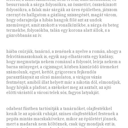
besurranok a sárga folyosókra, az összetört, összekínzott
folyosókra, a falak már sárgák az üres épületben, játszom
czernyt és hallgatom a gázláng sziszegését, magát várom,
hogy odarajzolja a hibás hangok fölé azt az undok
szemüveget, amit szokott a vonalközökbe, a sárga és beteg
termekbe, folyosókba, talán egy korona alatt állok, s a
gázrobbanás az ív.
hiába csűrjük, tanárnő, a zenének a nyelve a román, ahogy a
fekvőtámaszoknak is, egyik nap elhatározta egy kislány,
hogy megmutatja nekem románul a folyosót, leírja nekem a
barna szőnyeget, a cigiszagot, közben kiszűrődő ütemeket
számolunk, egyet, kettőt, grigorescu fejkendős
parasztlányait az olcsó másolaton, a virágos vázás
festményt, amiből illat helyett már a nikotin dől, elmondjuk,
hogy hívják a plafont, a székeket meg az asztalt, az ajtó
előtti várástól a városi telek sós, fagyos latyakját.
odabent füstben tartósítják a tanárnőket, olajfestékkel
kenik le az apácák ruháját, színes olajfestékkel festenek a
pepita mintás macskakövekre, mikor az épületért jönnek,
mert a madarak nem költöznek, csak úgy mondjuk ezt is,