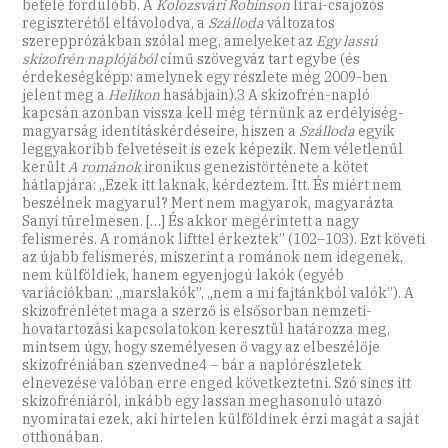
befelé fordulóbb. A
Kolozsvári Robinson
lírai-csajozós
regiszterétől eltávolodva, a
Szálloda
változatos
szerepprózákban szólal meg, amelyeket az
Egy lassú
skizofrén naplójából
című szövegváz tart egybe (és
érdekeségképp: amelynek egy részlete még 2009-ben
jelent meg a
Helikon
hasábjain).3 A skizofrén-napló
kapcsán azonban vissza kell még térnünk az erdélyiség-
magyarság identitáskérdéseire, hiszen a
Szálloda
egyik
leggyakoribb felvetéseit is ezek képezik. Nem véletlenül
került
A románok
ironikus genezistörténete a kötet
hátlapjára: „Ezek itt laknak, kérdeztem. Itt. És miért nem
beszélnek magyarul? Mert nem magyarok, magyarázta
Sanyi türelmesen. […] És akkor megérintett a nagy
felismerés. A románok lifttel érkeztek” (102–103). Ezt követi
az újabb felismerés, miszerint a románok nem idegenek,
nem külföldiek, hanem egyenjogú lakók (egyéb
variációkban: „marslakók”, „nem a mi fajtánkból valók”). A
skizofrénlétet maga a szerző is elsősorban nemzeti-
hovatartozási kapcsolatokon keresztül határozza meg,
mintsem úgy, hogy személyesen ő vagy az elbeszélője
skizofréniában szenvedne4 – bár a naplórészletek
elnevezése valóban erre enged következtetni. Szó sincs itt
skizofréniáról, inkább egy lassan meghasonuló utazó
nyomiratai ezek, aki hirtelen külföldinek érzi magát a saját
otthonában.