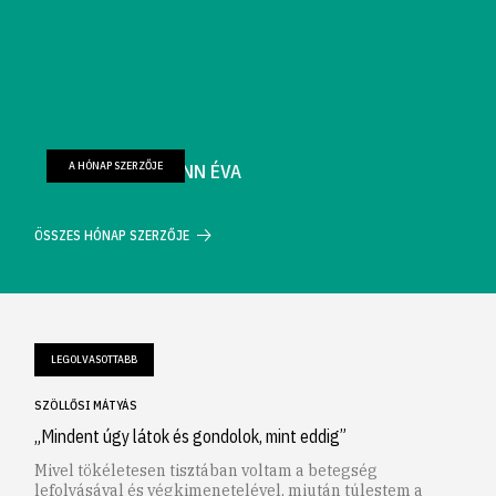
A HÓNAP SZERZŐJE
FARKAS WELLMANN ÉVA
ÖSSZES HÓNAP SZERZŐJE
LEGOLVASOTTABB
SZÖLLŐSI MÁTYÁS
„Mindent úgy látok és gondolok, mint eddig”
Mivel tökéletesen tisztában voltam a betegség
lefolyásával és végkimenetelével, miután túlestem a