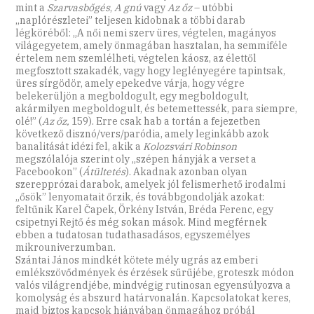
mint a
Szarvasbőgés
,
A gnú
vagy
Az őz
– utóbbi
„naplórészletei” teljesen kidobnak a többi darab
légköréből: „A női nemi szerv üres, végtelen, magányos
világegyetem, amely önmagában hasztalan, ha semmiféle
értelem nem szemlélheti, végtelen káosz, az élettől
megfosztott szakadék, vagy hogy leglényegére tapintsak,
üres sírgödör, amely epekedve várja, hogy végre
belekerüljön a megboldogult, egy megboldogult,
akármilyen megboldogult, és betemettessék, para siempre,
olé!” (
Az őz,
159). Erre csak hab a tortán a fejezetben
következő disznó/vers/paródia, amely leginkább azok
banalitását idézi fel, akik a
Kolozsvári Robinson
megszólalója szerint oly „szépen hányják a verset a
Facebookon” (
Átültetés
). Akadnak azonban olyan
szerepprózai darabok, amelyek jól felismerhető irodalmi
„ősök” lenyomatait őrzik, és továbbgondolják azokat:
feltűnik Karel Čapek, Örkény István, Bréda Ferenc, egy
csipetnyi Rejtő és még sokan mások. Mind megférnek
ebben a tudatosan tudathasadásos, egyszemélyes
mikrouniverzumban.
Szántai János mindkét kötete mély ugrás az emberi
emlékszövődmények és érzések sűrűjébe, groteszk módon
valós világrendjébe, mindvégig rutinosan egyensúlyozva a
komolyság és abszurd határvonalán. Kapcsolatokat keres,
majd biztos kapcsok hiányában önmagához próbál