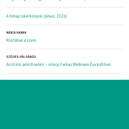
A hónap sikerkönyvei (június, 2026)
NÁNIA HANNA
Rostában a szem
SZÉLYES-PÁL DÁNIEL
Arról írni, amiről nehéz – interjú Farkas Wellmann Éva költővel