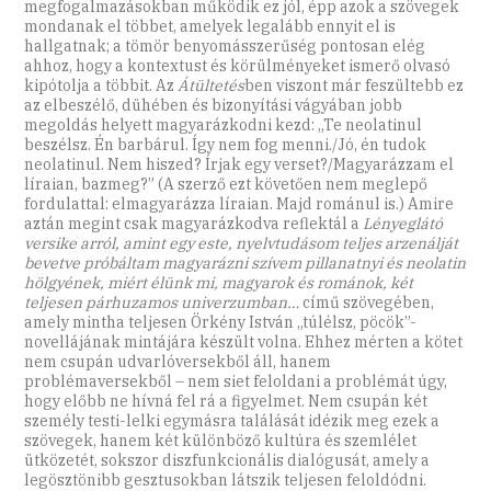
megfogalmazásokban működik ez jól, épp azok a szövegek
mondanak el többet, amelyek legalább ennyit el is
hallgatnak; a tömör benyomásszerűség pontosan elég
ahhoz, hogy a kontextust és körülményeket ismerő olvasó
kipótolja a többit. Az
Átültetés
ben viszont már feszültebb ez
az elbeszélő, dühében és bizonyítási vágyában jobb
megoldás helyett magyarázkodni kezd: „Te neolatinul
beszélsz. Én barbárul. Így nem fog menni./Jó, én tudok
neolatinul. Nem hiszed? Írjak egy verset?/Magyarázzam el
líraian, bazmeg?” (A szerző ezt követően nem meglepő
fordulattal: elmagyarázza líraian. Majd románul is.) Amire
aztán megint csak magyarázkodva reflektál a
Lényeglátó
versike arról, amint egy este, nyelvtudásom teljes arzenálját
bevetve próbáltam magyarázni szívem pillanatnyi és neolatin
hölgyének, miért élünk mi, magyarok és románok, két
teljesen párhuzamos univerzumban…
című szövegében,
amely mintha teljesen Örkény István „túlélsz, pöcök”-
novellájának mintájára készült volna. Ehhez mérten a kötet
nem csupán udvarlóversekből áll, hanem
problémaversekből – nem siet feloldani a problémát úgy,
hogy előbb ne hívná fel rá a figyelmet. Nem csupán két
személy testi-lelki egymásra találását idézik meg ezek a
szövegek, hanem két különböző kultúra és szemlélet
ütközetét, sokszor diszfunkcionális dialógusát, amely a
legösztönibb gesztusokban látszik teljesen feloldódni.