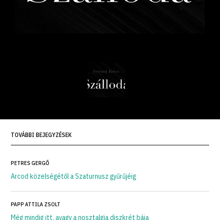
TOVÁBBI BEJEGYZÉSEK
PETRES GERGŐ
Arcod közelségétől a Szaturnusz gyűrűjéig
PAPP ATTILA ZSOLT
Még mindig itt, avagy a nosztalgia diszkrét bája