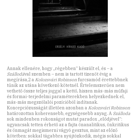
Annak ellenére, hogy „régebben” készült el, és – a
Szállodá
val szemben – nem is tartott tizenöt évig a
megírása,2 a
Kolozsvári Robinson
furcsamód érettebbnek
tűnik az utána következő kötetnél. Értelemszerűen nem
vethető össze teljes joggal a kettő, hiszen más-más műfaji
és formai-terjedelmi paraméterekben helyezkednek el,
más-más megszólalói pozícióból indítanak.
Koncepciózusságát illetően azonban a
Kolozsvári Robinson
határozottan koherensebb, egységesebb anyag. A
Szálloda
sok mindenben rokonságot mutat paradox „elődjével”:
ugyancsak tetten érhető az a fajta önanalitikus, önkritikus
és önmagát megismerni vágyó gesztus, mint az előző
kötetben: sokkal tágabbra nyújtózkodik, mégis sokkal