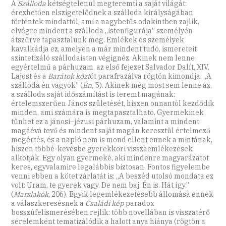
A
Szálloda
kétségtelenül megteremti a saját világát:
érezhetően elszigetelődnek a szálloda királyságában
történtek mindattól, ami a nagybetűs odakintben zajlik,
elvégre mindent a szálloda „istenfigurája” személyén
átszűrve tapasztalunk meg. Emlékek és személyek
kavalkádja ez, amelyen a már mindent tudó, ismereteit
szintetizáló szállodaisten végignéz. Akinek nem lenne
egyértelmű a párhuzam, az első fejezet Salvador Dalít, XIV.
Lajost és a
Barátok közt
öt parafrazálva rögtön kimondja: „A
szálloda én vagyok” (
Én,
5). Akinek még most sem lenne az,
a szálloda saját időszámítást is teremt magának:
értelemszerűen János születését, hiszen onnantól kezdődik
minden, ami számára is megtapasztalható. Gyermekinek
tűnhet ez a jánosi–jézusi párhuzam, valamint a mindent
magáévá tevő és mindent saját magán keresztül értelmező
megértés, és a napló nem is mond ellent ennek a mintának,
hiszen többé-kevésbé gyerekkori visszaemlékezések
alkotják. Egy olyan gyermeké, aki mindenre magyarázatot
keres, egyvalamire legalábbis biztosan. Fontos figyelembe
venni ebben a kötet zárlatát is: „A beszéd utolsó mondata ez
volt: Uram, te gyerek vagy. De nem baj. Én is. Hát így.”
(
Marslakók
, 206). Egyik legemlékezetesebb állomása ennek
a válaszkeresésnek a
Családi kép
paradox
bosszúfelismerésében rejlik: több novellában is visszatérő
sérelemként tematizálódik a halott anya hiánya (rögtön a