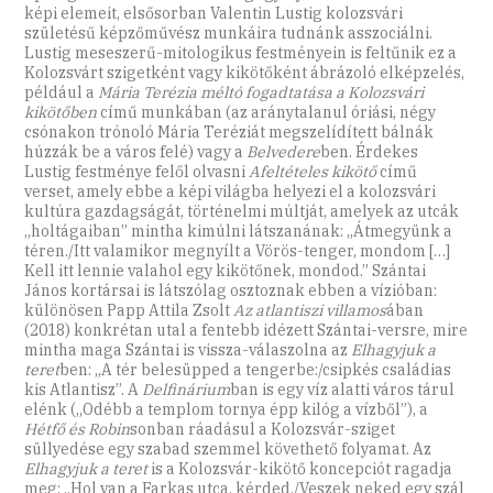
képi elemeit, elsősorban Valentin Lustig kolozsvári
születésű képzőművész munkáira tudnánk asszociálni.
Lustig meseszerű-mitologikus festményein is feltűnik ez a
Kolozsvárt szigetként vagy kikötőként ábrázoló elképzelés,
például a
Mária Terézia méltó fogadtatása a Kolozsvári
kikötőben
című munkában (az aránytalanul óriási, négy
csónakon trónoló Mária Teréziát megszelídített bálnák
húzzák be a város felé) vagy a
Belvedere
ben. Érdekes
Lustig festménye felől olvasni
Afeltételes kikötő
című
verset, amely ebbe a képi világba helyezi el a kolozsvári
kultúra gazdagságát, történelmi múltját, amelyek az utcák
„holtágaiban” mintha kimúlni látszanának: „Átmegyünk a
téren./Itt valamikor megnyílt a Vörös-tenger, mondom […]
Kell itt lennie valahol egy kikötőnek, mondod.” Szántai
János kortársai is látszólag osztoznak ebben a vízióban:
különösen Papp Attila Zsolt
Az atlantiszi villamos
ában
(2018) konkrétan utal a fentebb idézett Szántai-versre, mire
mintha maga Szántai is vissza-válaszolna az
Elhagyjuk a
teret
ben: „A tér belesüpped a tengerbe:/csipkés családias
kis Atlantisz”. A
Delfinárium
ban is egy víz alatti város tárul
elénk („Odébb a templom tornya épp kilóg a vízből”), a
Hétfő és Robin
sonban ráadásul a Kolozsvár-sziget
süllyedése egy szabad szemmel követhető folyamat. Az
Elhagyjuk a teret
is a Kolozsvár-kikötő koncepciót ragadja
meg: „Hol van a Farkas utca, kérded./Veszek neked egy szál