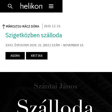
2020
.
12
.
23
.
MĂRCUȚIU-RÁCZ DÓRA
Szigetközben szálloda
XXXI. ÉVFOLYAM 2020. 21. (803.) SZÁM – NOVEMBER 10.
AGORA
KRITIKA