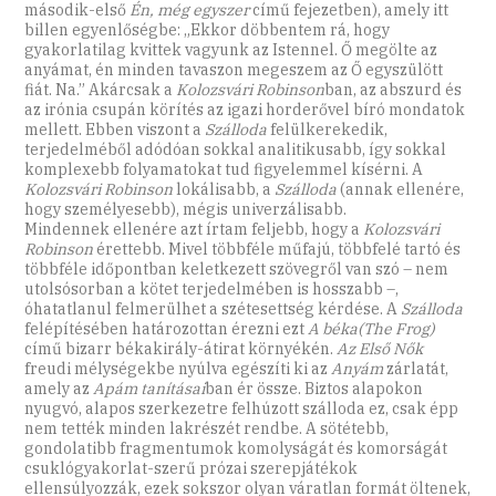
második-első
Én, még egyszer
című fejezetben), amely itt
billen egyenlőségbe: „Ekkor döbbentem rá, hogy
gyakorlatilag kvittek vagyunk az Istennel. Ő megölte az
anyámat, én minden tavaszon megeszem az Ő egyszülött
fiát. Na.” Akárcsak a
Kolozsvári Robinson
ban, az abszurd és
az irónia csupán körítés az igazi horderővel bíró mondatok
mellett. Ebben viszont a
Szálloda
felülkerekedik,
terjedelméből adódóan sokkal analitikusabb, így sokkal
komplexebb folyamatokat tud figyelemmel kísérni. A
Kolozsvári Robinson
lokálisabb, a
Szálloda
(annak ellenére,
hogy személyesebb), mégis univerzálisabb.
Mindennek ellenére azt írtam feljebb, hogy a
Kolozsvári
Robinson
érettebb. Mivel többféle műfajú, többfelé tartó és
többféle időpontban keletkezett szövegről van szó – nem
utolsósorban a kötet terjedelmében is hosszabb –,
óhatatlanul felmerülhet a szétesettség kérdése. A
Szálloda
felépítésében határozottan érezni ezt
A béka(The Frog)
című bizarr békakirály-átirat környékén.
Az Első Nők
freudi mélységekbe nyúlva egészíti ki az
Anyám
zárlatát,
amely az
Apám tanításai
ban ér össze. Biztos alapokon
nyugvó, alapos szerkezetre felhúzott szálloda ez, csak épp
nem tették minden lakrészét rendbe. A sötétebb,
gondolatibb fragmentumok komolyságát és komorságát
csuklógyakorlat-szerű prózai szerepjátékok
ellensúlyozzák, ezek sokszor olyan váratlan formát öltenek,