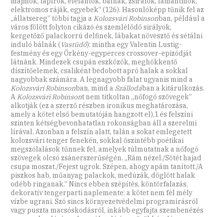
majmok, tapírok, elefántok, bálnák, zsiráfok, lamantinok,
elektromos ráják, egyebek” (126). Hasonlóképp tűnik fel az
„állatsereg” többi tagja a
Kolozsvári Robinson
ban, például a
város fölött folyton cikázó és szemlélődő sirályok,
kergetőző palackorrú delfinek, lábakat növesztő és sétálni
induló bálnák (
Vastüdő
): mintha egy Valentin Lustig-
festmény és egy Örkény-egyperces crossover-epizódját
látnánk. Mindezek csupán eszközök, meghökkentő
díszítőelemek, csaliként bedobott apró halak a sokkal
nagyobbak számára. A legnagyobb falat ugyanis mind a
Kolozsvári Robinson
ban, mind a
Szállodá
ban a kitárulkozás.
A
Kolozsvári Robinson
t nem titkoltan „nőfogó szövegek”
alkotják (ez a szerző részben ironikus meghatározása,
amely a kötet első bemutatóján hangzott el),1 és felszíni
szinten kétségbevonhatatlan rokonságban áll a szerelmi
lírával. Azonban a felszín alatt, talán a sokat emlegetett
kolozsvári tenger fenekén, sokkal őszintébb poétikai
megszólalások tűnnek fel, amelyek túlmutatnak a nőfogó
szövegek olcsó zsánerszerűségén. „Rám nézel./Sötét hajad
csupa moszat./Fejest ugrok. Szépen, ahogy apám tanított./A
piszkos hab, műanyag palackok, medúzák, döglött halak
odébb ringanak.” Nincs ebben szépítés, köntörfalazás,
dekoratív tengerparti naplemente: a kötet nem fél mély
vízbe ugrani. Szó sincs környezetvédelmi programírásról
vagy puszta macsóskodásról, inkább egyfajta szembenézés