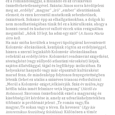
ez a romlandósággal, a múlandó és az örökkévaló
összeférhetetlenségével. Szántai János sorra kérdőjelezi
meg az „erdélyi” „magyar” „író” „ember” identitásának
elemeit, és ezen keresztül mutatkozik sebezhetőnek,
őszintének. Sokszor épp az elhallgatásokban, a dolgok ki
nem mondhatóságában tűnik fel ez a kitárulkozás, ahogy a
hosszú csend és kudarcot vallott viccek után rezignáltan
megszólal: „Adok 10 lejt, ha adsz egy szót” (
A Santa Maria
útra kel
).
Ha már szóba kerültek a tengeri tipológiával keresztezett
Kolozsvár-ábrázolások, kezdjünk rögtön az erdélyiséggel,
hiszen a szerző leginkább Kolozsvár-ábrázolásaiban
reflektál az erdélyi létre. Kolozsvárt rendszerint szigetként,
sivatagként (vagy süllyedő atlantiszi városként) látjuk,
sajátos állatvilággal, tájjal és legfőképp: izolációban. Ez
helyenként hanyatló vagy már elpusztult kultúraként
marad fenn, de mindenképp folytonos fenyegetettségben
létezik (lehet ez utalás a százéves trianoni évfordulóra):
„Merül a Kolozsvár-sziget,/elkísérjük. Száz év múlva,/egy
hétfőn talán ismét felszínre vet/a légszomj” (
Hétfő és
Robinson
). Szorosan összefonódik ezzel a magyarság és
kisebbségi lét kérdése is, amely az udvarláshelyzetekben
többször is problémát jelent: „Te román vagy./Én
magyar./Te sokan vagy a téren. Én kevesen” (
Egy kis
interetnikus feszültség feloldása
). Különösen a tömör