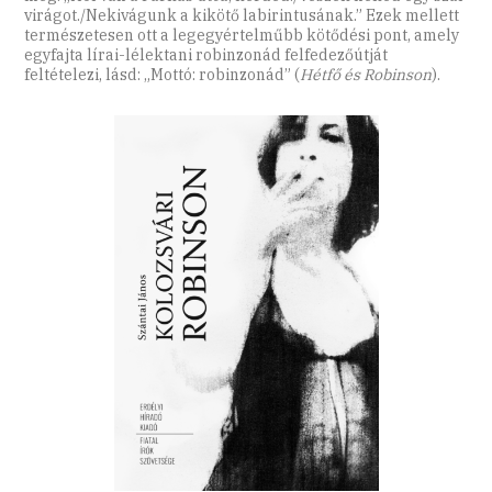
virágot./Nekivágunk a kikötő labirintusának.” Ezek mellett
természetesen ott a legegyértelműbb kötődési pont, amely
egyfajta lírai-lélektani robinzonád felfedezőútját
feltételezi, lásd: „Mottó: robinzonád” (
Hétfő és Robinson
).