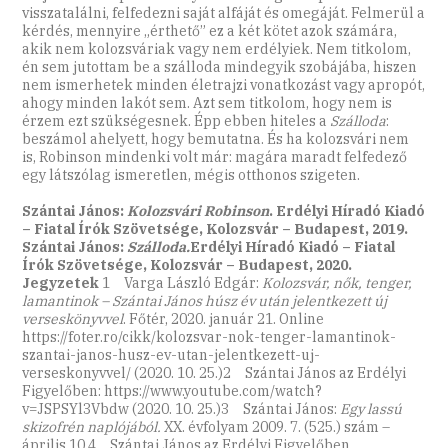
visszatalálni, felfedezni saját alfáját és omegáját. Felmerül a
kérdés, mennyire „érthető” ez a két kötet azok számára,
akik nem kolozsváriak vagy nem erdélyiek. Nem titkolom,
én sem jutottam be a szálloda mindegyik szobájába, hiszen
nem ismerhetek minden életrajzi vonatkozást vagy apropót,
ahogy minden lakót sem. Azt sem titkolom, hogy nem is
érzem ezt szükségesnek. Épp ebben hiteles a
Szálloda
:
beszámol ahelyett, hogy bemutatna. És ha kolozsvári nem
is, Robinson mindenki volt már: magára maradt felfedező
egy látszólag ismeretlen, mégis otthonos szigeten.
Szántai János:
Kolozsvári Robinson
. Erdélyi Híradó Kiadó
– Fiatal Írók Szövetsége, Kolozsvár – Budapest, 2019.
Szántai János:
Szálloda.
Erdélyi Híradó Kiadó – Fiatal
Írók Szövetsége, Kolozsvár – Budapest, 2020.
Jegyzetek
1 Varga László Edgár:
Kolozsvár, nők, tenger,
lamantinok – Szántai János húsz év után jelentkezett új
verseskönyvvel
. Főtér, 2020. január 21. Online
https://foter.ro/cikk/kolozsvar-nok-tenger-lamantinok-
szantai-janos-husz-ev-utan-jelentkezett-uj-
verseskonyvvel/ (2020. 10. 25.)2 Szántai János az Erdélyi
Figyelőben: https://www.youtube.com/watch?
v=JSPSYl3Vbdw (2020. 10. 25.)3 Szántai János:
Egy lassú
skizofrén naplójából.
XX. évfolyam 2009. 7. (525.) szám –
április 10.4 Szántai János az Erdélyi Figyelőben.