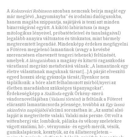
A
Kolozsvári Robinson
azonban nemcsak beírja magát egy
már meglévő „hagyományba” és irodalmi dialógusokba,
hanem magába szippantja, sajátjává is teszi azt minden
bizarrságával együtt. A kikötő labirintusa (a maga
mitologikus lényeivel, próbatételeivel és tanulságaival)
legalább annyira változatos és titokzatos, mint bármely
megteremtett legendáé. Mindenképp érdekes megfigyelni
a Főtéren megjelenő lamantinok (avagy a kevésbé
szerencsésen elnevezett tengeri tehenek) feltűnését,
amelyek
A látogatás
ban a magány és kitartó ragaszkodás
váratlanul megrázó metaforáivá válnak: „A lamantinok egy
életre választanak maguknak társat […] A párját elveszítő
egyed hosszú ideig gyászolja társát./Ilyenkor nem
táplálkozik: a bőre alatt felhalmozott zsírból/nyeri az
életben maradáshoz szükséges tápanyagokat”.
Érdekeségképp a
Szálloda
egyik Örkény-szerű
vándornovellájában (
Valami történt
) is feltűnik a Főteret
elárasztó lamantincsorda jelensége, továbbá az
Egy lassú
skizofrén naplójából
alcímű sorozatban is: „Az asztal alsó
lapját is megterítette valaki. Valaki más persze. Ott volt a
wittenbergi vár, lombikok, pálinka és vékony szeletekre
vágott szalámi, hő-, vérnyomás- és egyéb mérők, vésők,
gumikalapácsok, kesztyűk, az én állatseregletem –