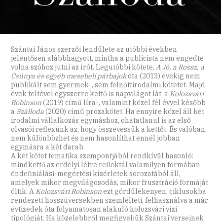
Szántai János szerzői lendülete az utóbbi években
jelentősen alábbhagyott, mintha a publicista nem engedte
volna szóhoz jutni az írót. Legutóbbi kötete,
A Jó, a Rossz, a
Csúnya és egyéb mesebeli párbajok
óta (2013) évekig nem
publikált sem gyermek-, sem felnőttirodalmi kötetet. Majd
évek teltével egyszerre kettő is napvilágot lát: a
Kolozsvári
Robinson
(2019) című líra-, valamint közel fél évvel később
a
Szálloda
(2020) című prózakötet. Ha ennyire közel áll két
irodalmi vállalkozás egymáshoz, óhatatlanul is az első
olvasói reflexünk az, hogy összevessük a kettőt. És valóban,
nem különbözhet és nem hasonlíthat ennél jobban
egymásra a két darab.
A két kötet tematika szempontjából rendkívül hasonló:
mindkettő az erdélyi létre reflektál valamilyen formában,
öndefiniálási-megértési kísérletek sorozatából áll,
amelyek mikor megvilágosodás, mikor frusztráció formáját
öltik. A
Kolozsvári Robinson
ezt gördülékenyen, ciklusokba
rendezett hosszúversekben szemlélteti, felhasználva a már
évtizedek óta folyamatosan alakuló kolozsvári vízi
tipológiát. Ha közelebbről megfigyeljük Szántai verseinek