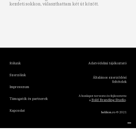
kezdeti sokkon, választhattam két út között.
1
2
3
4
5
6
Rólunk
Adatvédelmi tájékoztató
Szerzőink
Általános szerződési
feltételek
Impresszum
A honlapot tervezte és fejlesztette
Támogatók és partnerek
Bold Branding Studio
a
.
Kapcsolat
helikon.ro
© 2021