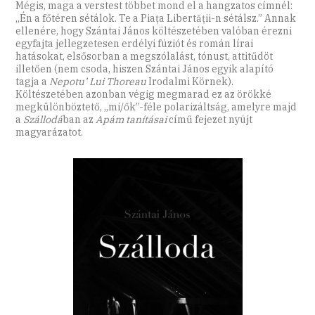
Mégis, maga a verstest többet mond el a hangzatos címnél:
„Én a főtéren sétálok. Te a Piața Libertății-n sétálsz.” Annak
ellenére, hogy Szántai János költészetében valóban érezni
egyfajta jellegzetesen erdélyi fúziót és román lírai
hatásokat, elsősorban a megszólalást, tónust, attitűdöt
illetően (nem csoda, hiszen Szántai János egyik alapító
tagja a
Nepotu’ Lui Thoreau
Irodalmi Körnek).
Költészetében azonban végig megmarad ez az örökké
megkülönböztető, „mi/ők”-féle polarizáltság, amelyre majd
a
Szállodá
ban az
Apám tanításai
című fejezet nyújt
magyarázatot.