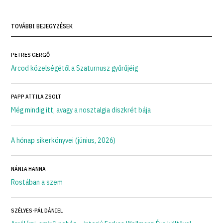
TOVÁBBI BEJEGYZÉSEK
PETRES GERGŐ
Arcod közelségétől a Szaturnusz gyűrűjéig
PAPP ATTILA ZSOLT
Még mindig itt, avagy a nosztalgia diszkrét bája
A hónap sikerkönyvei (június, 2026)
NÁNIA HANNA
Rostában a szem
SZÉLYES-PÁL DÁNIEL