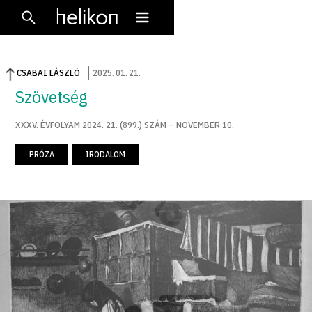
CSABAI LÁSZLÓ
2025
.
01
.
21
.
Szövetség
XXXV. ÉVFOLYAM 2024. 21. (899.) SZÁM – NOVEMBER 10.
PRÓZA
IRODALOM