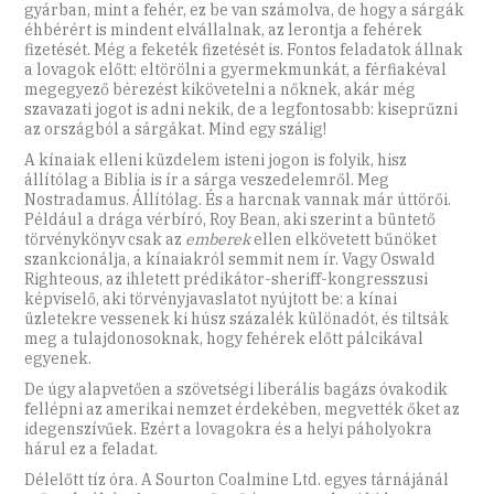
gyárban, mint a fehér, ez be van számolva, de hogy a sárgák
éhbérért is mindent elvállalnak, az lerontja a fehérek
fizetését. Még a feketék fizetését is. Fontos feladatok állnak
a lovagok előtt: eltörölni a gyermekmunkát, a férfiakéval
megegyező bérezést kikövetelni a nőknek, akár még
szavazati jogot is adni nekik, de a legfontosabb: kiseprűzni
az országból a sárgákat. Mind egy szálig!
A kínaiak elleni küzdelem isteni jogon is folyik, hisz
állítólag a Biblia is ír a sárga veszedelemről. Meg
Nostradamus. Állítólag. És a harcnak vannak már úttörői.
Például a drága vérbíró, Roy Bean, aki szerint a büntető
törvénykönyv csak az
emberek
ellen elkövetett bűnöket
szankcionálja, a kínaiakról semmit nem ír. Vagy Oswald
Righteous, az ihletett prédikátor-sheriff-kongresszusi
képviselő, aki törvényjavaslatot nyújtott be: a kínai
üzletekre vessenek ki húsz százalék különadót, és tiltsák
meg a tulajdonosoknak, hogy fehérek előtt pálcikával
egyenek.
De úgy alapvetően a szövetségi liberális bagázs óvakodik
fellépni az amerikai nemzet érdekében, megvették őket az
idegenszívűek. Ezért a lovagokra és a helyi páholyokra
hárul ez a feladat.
Délelőtt tíz óra. A Sourton Coalmine Ltd. egyes tárnájánál