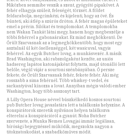
Miközben semmibe veszik a szent, gyógyító pipakövet. A
fehér elhagyja szüleit, feleségét, törzsét. A földet
feldarabolja, megcímkézi, és kijelenti, hogy az övé. És
bünteti, aki átlép a szúrós dróton. A fehér magas épületeket
emel a prérin. Silókat és templomokat. A templomokba
nem Wakan Tankát látni megy, hanem hogy megbeszélje a
többi fehérrel a gabonaárakat. Ez mind meghökkentő. De
Őrült Szarvasnak az a legmeghökkentőbb, hogy most egy
asztalnál ül két ősellenséggel, két wasicuval, vagyis
fehérrel. Az egyik Butcher lovag, a munkásvezér. A másik
Brad Washington, aki rabszolgaként kezdte, az uniós
hadsereg lapátos katonájaként folytatta, majd útonálló lett
belőle, végül vájár a sourtoni szénbányában. Ő persze
fekete, de Őrült Szarvasnak fehér, fekete fehér. Aki még
rosszabb a sima fehérnél. Több whiskey-t vedel, és
sarkantyúval kínozza a lovat. Annyiban mégis valódi ember
Washington, hogy több asszonyt tart.
A Lilly Opera House névvel büszkélkedő koszos sourtoni
pub Butcher lovag javaslatára lett a találkozás helyszíne. A
konspirátorok szeretik nyilvános helyen találkozva
elterelni a konspirációról a gyanút. Noha Butcher
szervezete, a Munka Nemes Lovagjai immár legálisan,
bírósági bejegyzéssel működik, megszokta nagyon a
titokzatoskodást, a szabadkőműves módit.