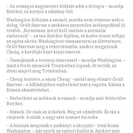
– Az országos nagymester áldását adta a dologra – mondja
Butcher, és kortyol a whiskey-ből.
Washington felhúzza a szemét, mintha nem tetszene neki a
dolog. Őrült Szarvas a szokásos szenvtelen indiánpofával ül
tovább. „Borzalmas, mit el kell viselnie a normális
embernek” – ez van Butcher fejében, és kedve lenne lefújni
az egész akciót, Washingtont visszazavarni az ültetvényre,
Őrült Szarvast meg a rezervátumba, amikor megjelenik
Cheng, a kordéját húzó kínai ószeres.
– Összejátszik a trentoni ószeressel – mondja Washington. –
Amit a ferde szeműek Trentonban lopnak, itt terítik, az
itteni szajrét meg Trentonban.
– Cheng testvére, a sánta Cheng – szólal meg először Őrült
Szarvas – a kifőzdéjében emberhúst tesz a raguba. Kiássa a
frissen akasztottakat…
– Emberhúst az indiánok is esznek – mondja már felderülve
Butcher.
– Esznek. De csak az irokézek. Meg az odzsibvék. És tán a
csejenek. A sziúk, a nagy sziú nemzet fiai soha.
– A kínaiak megeszik a patkányt, a skorpiót – teszi hozzá
Washington –, hát egyék az emberi hullát is. Azokért már