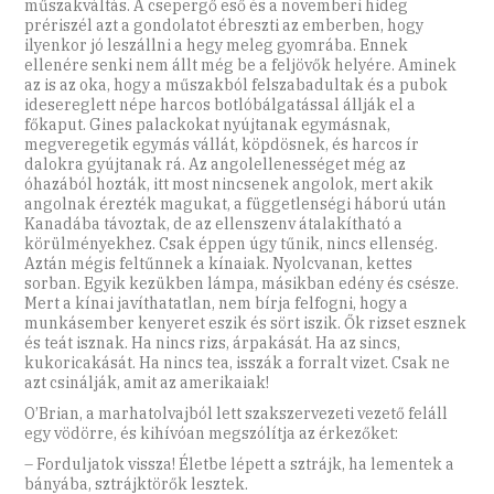
műszakváltás. A csepergő eső és a novemberi hideg
prériszél azt a gondolatot ébreszti az emberben, hogy
ilyenkor jó leszállni a hegy meleg gyomrába. Ennek
ellenére senki nem állt még be a feljövők helyére. Aminek
az is az oka, hogy a műszakból felszabadultak és a pubok
idesereglett népe harcos botlóbálgatással állják el a
főkaput. Gines palackokat nyújtanak egymásnak,
megveregetik egymás vállát, köpdösnek, és harcos ír
dalokra gyújtanak rá. Az angolellenességet még az
óhazából hozták, itt most nincsenek angolok, mert akik
angolnak érezték magukat, a függetlenségi háború után
Kanadába távoztak, de az ellenszenv átalakítható a
körülményekhez. Csak éppen úgy tűnik, nincs ellenség.
Aztán mégis feltűnnek a kínaiak. Nyolcvanan, kettes
sorban. Egyik kezükben lámpa, másikban edény és csésze.
Mert a kínai javíthatatlan, nem bírja felfogni, hogy a
munkásember kenyeret eszik és sört iszik. Ők rizset esznek
és teát isznak. Ha nincs rizs, árpakását. Ha az sincs,
kukoricakását. Ha nincs tea, isszák a forralt vizet. Csak ne
azt csinálják, amit az amerikaiak!
O’Brian, a marhatolvajból lett szakszervezeti vezető feláll
egy vödörre, és kihívóan megszólítja az érkezőket:
– Forduljatok vissza! Életbe lépett a sztrájk, ha lementek a
bányába, sztrájktörők lesztek.