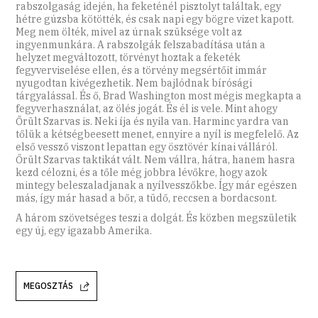
rabszolgaság idején, ha feketénél pisztolyt találtak, egy
hétre gúzsba kötötték, és csak napi egy bögre vizet kapott.
Meg nem ölték, mivel az úrnak szüksége volt az
ingyenmunkára. A rabszolgák felszabadítása után a
helyzet megváltozott, törvényt hoztak a feketék
fegyverviselése ellen, és a törvény megsértőit immár
nyugodtan kivégezhetik. Nem bajlódnak bírósági
tárgyalással. És ő, Brad Washington most mégis megkapta a
fegyverhasználat, az ölés jogát. És él is vele. Mint ahogy
Őrült Szarvas is. Neki íja és nyila van. Harminc yardra van
tőlük a kétségbeesett menet, ennyire a nyíl is megfelelő. Az
első vessző viszont lepattan egy ösztövér kínai válláról.
Őrült Szarvas taktikát vált. Nem vállra, hátra, hanem hasra
kezd célozni, és a tőle még jobbra lévőkre, hogy azok
mintegy beleszaladjanak a nyílvesszőkbe. Így már egészen
más, így már hasad a bőr, a tüdő, reccsen a bordacsont.
A három szövetséges teszi a dolgát. És közben megszületik
egy új, egy igazabb Amerika.
MEGOSZTÁS