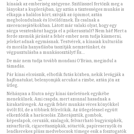
kínaiak az emberiség szégyene. Szifilisszel fertőzik meg a
lányokat a kuplerájban, így aztán a tisztességes munkás is
elkapja a halálos kórt, szívják az ópiumot, aztán
megbolondulnak és lövöldöznek. És csalnak a
szerencsejátékokban. Látott már valaki olyat, hogy egy
sárga vesztesként hagyja el a pókerasztalt? Nem hát! Mert a
ferde szemük járását a fehér ember nem tudja kiismerni,
jeleket adnak egymásnak. Testvérek, a kínaiak kulturális
és morális hanyatlásba taszítják nemzetünket, és
végpusztulásba a munkásosztályt! És…
De már nem tudja tovább mondani O’Brian, megindul a
támadás.
Pár kínai elcsúszik, elbotlik futás közben, nekik levágják a
hajfonatukat, belenyomják arcukat a rizsbe, aztán jön az
ütleg.
Néhányan a főutca négy kínai üzeletének egyikébe
menekülnek. Ami csapda, mert azonnal hasadnak a
kirakatüvegek. Az egyik fehér munkás véres könyökkel
üvölt föl, de a többiek félrelökik. Az ütlegeléssel együtt
elkezdődik a harácsolás. Ziherájsztűk, gombok,
képeslapok, ceruzák, szalagok, felvarrható bugyicsipkék,
szivarfúrók, cigarettaszipkák, sótartók, papíresernyők és
lendkerekes plüss medvebocsok tömege esik a fosztogatók