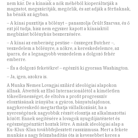
nem kár. De a kínaiak a nők méhéből kioperáltatják a
magzatot, megszárítják, megőrlik, és azt adják a férfiaknak,
ha bénák az ágyban.
– A kínai pusztítja a bölényt – panaszolja Őrült Szarvas, és ő
ezt jól tudja, hisz nem egyszer kapott a kínaiaktól
megbízást bölényhús beszerzésére.
– A kínai az emberiség pestise – összegez Butcher –,
veszedelem a bölényre, a nőkre, a kereskedelemre, az
iparra, de a legnagyobb veszedelem a dolgozó fehér
emberre.
– És a dolgozó feketékre! – egészíti ki gyorsan Washington.
– Ja, igen, azokra is.
A Munka Nemes Lovagjai szilárd ideológiai alapokon
állnak. Átvették az Első Internacionálétól a kíméletlen
tőkeellenességet, de eltolva a profit progresszív
elosztásának irányába: a gyáros, bányatulajdonos,
nagykereskedő megtarthatja vállalkozását, ha a
nyereségének nagyobbik részét elosztja az alkalmazottai
között. Ennek segítésére a lovagok nyugdíjintézetet és
egészségpénztárt hoztak létre. A másik ideológiai alap a
Ku-Klux-Klan továbbfejlesztett rasszizmusa. Mert a fekete
munkás a nagy felszabadítás óta is kevesebbet keres a