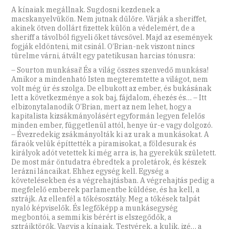
A kínaiak megállnak. Sugdosni kezdenek a
macskanyelvükön. Nem jutnak dűlőre. Várják a sheriffet,
akinek ötven dollárt fizettek külön a védelemért, de a
sheriff a távolból figyeli őket távcsővel. Majd az események
fogják eldönteni, mit csinál. O’Brian-­nek viszont nincs
türelme várni, átvált egy patetikusan harcias tónusra:
– Sourton munkásai! És a világ összes szenvedő munkása!
Amikor a mindenható Isten megteremtette a világot, nem
volt még úr és szolga. De elbukott az ember, és bukásának
lett a következménye a sok baj, fájdalom, éhezés és… – Itt
elbizonytalanodik O’Brian, mert az nem lehet, hogy a
kapitalista kizsákmányolásért egyformán legyen felelős
minden ember, függetlenül attól, henye úr-e vagy dolgozó.
– Évezredekig zsákmányolták ki az urak a munkásokat. A
fáraók velük építtették a piramisokat, a földesurak és
királyok adót vetettek ki még arra is, ha gyerekük született.
De most már öntudatra ébredtek a proletárok, és készek
lerázni láncaikat. Ehhez egység kell. Egység a
követelésekben és a végrehajtásban. A végrehajtás pedig a
megfelelő emberek parlamentbe küldése, és ha kell, a
sztrájk. Az ellenfél a tőkésosztály. Meg a tőkések talpát
nyaló képviselők. És legfőképp a munkásegység
megbontói, a semmi kis bérért is elszegődők, a
sztrájktörők. Vagyis a kínaiak. Testvérek, a kulik, izé… a