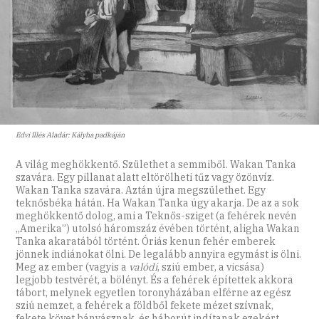
Edvi Illés Aladár: Kályha padkáján
A világ meghökkentő. Születhet a semmiből. Wakan Tanka
szavára. Egy pillanat alatt eltörölheti tűz vagy özönvíz.
Wakan Tanka szavára. Aztán újra megszülethet. Egy
teknősbéka hátán. Ha Wakan Tanka úgy akarja. De az a sok
meghökkentő dolog, ami a Teknős-sziget (a fehérek nevén
„Amerika”) utolsó háromszáz évében történt, aligha Wakan
Tanka akaratából történt. Óriás kenun fehér emberek
jönnek indiánokat ölni. De legalább annyira egymást is ölni.
Meg az ember (vagyis a
valódi
, sziú ember, a vicsása)
legjobb testvérét, a bölényt. És a fehérek építettek akkora
tábort, melynek egyetlen toronyházában elférne az egész
sziú nemzet, a fehérek a földből fekete mézet szívnak,
fekete követ bányásznak, és háborút indítanak ezekért.