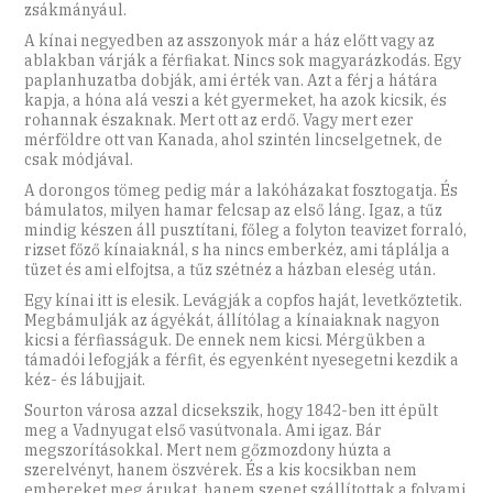
zsákmányául.
A kínai negyedben az asszonyok már a ház előtt vagy az
ablakban várják a férfiakat. Nincs sok magyarázkodás. Egy
paplanhuzatba dobják, ami érték van. Azt a férj a hátára
kapja, a hóna alá veszi a két gyermeket, ha azok kicsik, és
rohannak északnak. Mert ott az erdő. Vagy mert ezer
mérföldre ott van Kanada, ahol szintén lincselgetnek, de
csak módjával.
A dorongos tömeg pedig már a lakóházakat fosztogatja. És
bámulatos, milyen hamar felcsap az első láng. Igaz, a tűz
mindig készen áll pusztítani, főleg a folyton teavizet forraló,
rizset főző kínaiaknál, s ha nincs emberkéz, ami táplálja a
tüzet és ami elfojtsa, a tűz szétnéz a házban eleség után.
Egy kínai itt is elesik. Levágják a copfos haját, levetkőztetik.
Megbámulják az ágyékát, állítólag a kínaiaknak nagyon
kicsi a férfiasságuk. De ennek nem kicsi. Mérgükben a
támadói lefogják a férfit, és egyenként nyesegetni kezdik a
kéz- és lábujjait.
Sourton városa azzal dicsekszik, hogy 1842-ben itt épült
meg a Vadnyugat első vasútvonala. Ami igaz. Bár
megszorításokkal. Mert nem gőzmozdony húzta a
szerelvényt, hanem öszvérek. És a kis kocsikban nem
embereket meg árukat, hanem szenet szállítottak a folyami