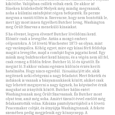
kikötőbe. Valójában csillék voltak ezek. De akkor is!
Síneken közlekedtek! Melyek még mindig megvannak,
noha a külszíni szénfejtést régen befejezték. És persze
megvan a vasúti töltés is. Szerencse, hogy nem bontották le,
mert így most innen figyelheti Butcher lovag, Washington
meg Őrült Szarvas a menekülő kínaiakat.
S ha élvezet, legyen élvezet! Butcher lövöldözni kezd.
Először csak a levegőbe. Aztán a mozgó emberi
célpontokra. A 14 lövetű Winchester 1873-as olyan, mint
egy varázspálca. Köhög egyet, mire egy kínai férfi feldobja
magát a levegőbe, majd a combját fogva jajgatni kezd. Egy
másik meg bukfenceket kezd hányni, és a végén nem áll fel,
csak remeg a földön fekve. Butcher lő, lő és újratölt. És
megint lő. S akkor valami egészen különös érzés keríti
hatalmába. Hogy nincs egyedül.
Társakkal
jött ide, akik
segítenek neki elvégezni a nagy feladatot. Mert feketék és
indiánok is vannak a bányamunkások között, akiket csak
úgy lehetett megnyerni a nagy ügynek, ha képviselve érzik
magukat az irányítók között. Butcher hálás ezért
Washingtonnak meg Őrült Szarvasnak. És Butcher most
olyat tesz, amit még soha. Amiért tizenöt évvel ezelőtt még
felakasztották volna. Kihúzza pisztolytartójából a 6 lövetű
Peacemaker coltját, és átnyújtja Washingtonnak. A fekete
szemében pedig megjelenik egy könnycsepp. A