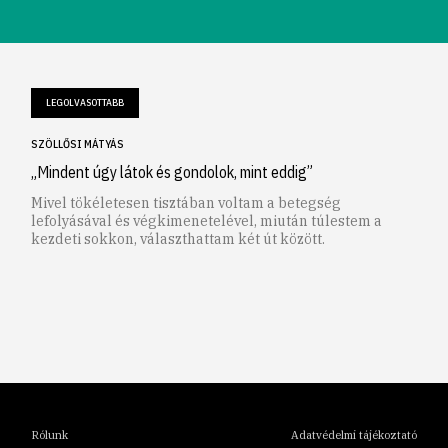
LEGOLVASOTTABB
SZÖLLŐSI MÁTYÁS
„Mindent úgy látok és gondolok, mint eddig”
Mivel tökéletesen tisztában voltam a betegség
lefolyásával és végkimenetelével, miután túlestem a
kezdeti sokkon, választhattam két út között.
1
2
3
4
5
6
Rólunk
Adatvédelmi tájékoztató