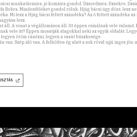
bácsi munkatársaira, jó komáira gondol. Dzsordzsra, Dzsekre, Dzsi
ofa Bobra. Mindenféléket gondol róluk. Hjúg bácsi úgy dönt, lesz nek
éka. Mi lesz a Hjúg bácsi feltett szándéka? Az ő feltett szándéka az 
agyása lesz.
at áll. A vonat a végállomáson áll. Itt éppen csinálnak vele valamit.
lnak vele itt? Éppen mosatják slagokkal neki az egyik oldalát. Leg
a, legyen öröm ránézni, legyen a vasút büszkesége.
n van. Szép idő van. A felhőtlen ég alatt a sok rövid ujjú inges jön-
OSZTÁS