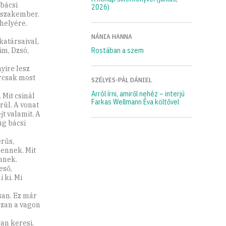
 bácsi
2026)
y szakember.
helyére.
NÁNIA HANNA
katársaival,
im, Dzsó,
Rostában a szem
yire lesz
árcsak most
SZÉLYES-PÁL DÁNIEL
Arról írni, amiről nehéz – interjú
 Mit csinál
Farkas Wellmann Éva költővel
rül. A vonat
jt valamit. A
úg bácsi
erűs,
mennek. Mit
nnek.
eső,
 ki. Mi
san. Ez már
szan a vagon
an keresi.