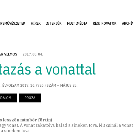
ÁRSMŰVÉSZETEK
HÍREK
INTERJÚK
MULTIMÉDIA
RÉGI ROVATOK
ARCHÍ
R VILMOS
2017
.
08
.
04
.
tazás a vonattal
. ÉVFOLYAM 2017. 10. (720.) SZÁM – MÁJUS 25.
ODALOM
PRÓZA
is lesszön námbör förtín)
 egy vonat. A vonat zakatolva halad a síneken tova. Mit csinál a vona
 a síneken tova.