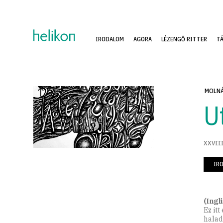
IRODALOM
AGORA
LÉZENGŐ RITTER
T
MOLNÁ
U
XXVIII
IR
(Ingl
Ez itt
halad