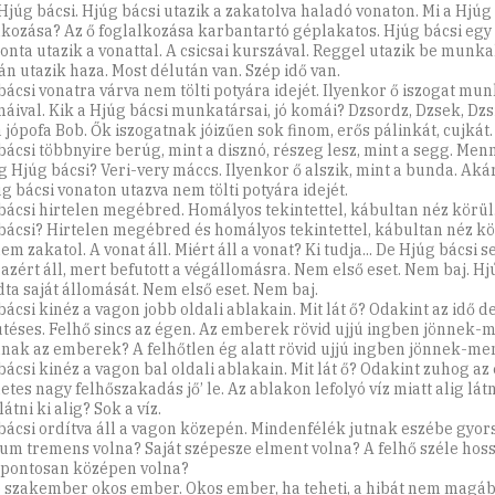
 Hjúg bácsi. Hjúg bácsi utazik a zakatolva haladó vonaton. Mi a Hjúg
lkozása? Az ő foglalkozása karbantartó géplakatos. Hjúg bácsi eg
onta utazik a vonattal. A csicsai kurszával. Reggel utazik be munka
án utazik haza. Most délután van. Szép idő van.
bácsi vonatra várva nem tölti potyára idejét. Ilyenkor ő iszogat mun
máival. Kik a Hjúg bácsi munkatársai, jó komái? Dzsordz, Dzsek, Dzs
 jópofa Bob. Ők iszogatnak jóizűen sok finom, erős pálinkát, cujkát.
bácsi többnyire berúg, mint a disznó, részeg lesz, mint a segg. Menn
g Hjúg bácsi? Veri-very máccs. Ilyenkor ő alszik, mint a bunda. Ak
úg bácsi vonaton utazva nem tölti potyára idejét.
bácsi hirtelen megébred. Homályos tekintettel, kábultan néz körül.
bácsi? Hirtelen megébred és homályos tekintettel, kábultan néz kö
m zakatol. A vonat áll. Miért áll a vonat? Ki tudja... De Hjúg bácsi se
 azért áll, mert befutott a végállomásra. Nem első eset. Nem baj. Hj
dta saját állomását. Nem első eset. Nem baj.
ácsi kinéz a vagon jobb oldali ablakain. Mit lát ő? Odakint az idő d
téses. Felhő sincs az égen. Az emberek rövid ujjú ingben jönnek-
lnak az emberek? A felhőtlen ég alatt rövid ujjú ingben jönnek-me
bácsi kinéz a vagon bal oldali ablakain. Mit lát ő? Odakint zuhog az 
tes nagy felhőszakadás jő’ le. Az ablakon lefolyó víz miatt alig látni
látni ki alig? Sok a víz.
bácsi ordítva áll a vagon közepén. Mindenfélék jutnak eszébe gyor
ium tremens volna? Saját szépesze elment volna? A felhő széle hos
t pontosan középen volna?
ó szakember okos ember. Okos ember, ha teheti, a hibát nem magáb