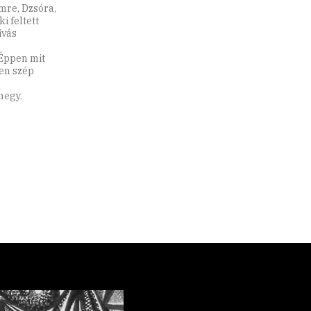
mre, Dzsóra,
i feltett
ivás
 Éppen mit
yen szép
megy.