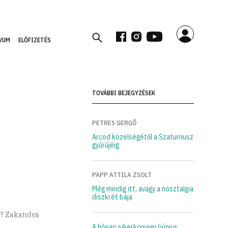
VUM
ELŐFIZETÉS
TOVÁBBI BEJEGYZÉSEK
PETRES GERGŐ
Arcod közelségétől a Szaturnusz
gyűrűjéig
PAPP ATTILA ZSOLT
Még mindig itt, avagy a nosztalgia
diszkrét bája
t? Zakatolva
A hónap sikerkönyvei (június,