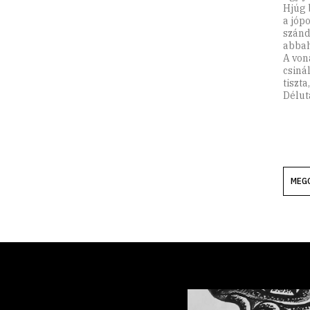
Hjúg 
a jóp
szánd
abbah
A von
csiná
tiszt
Délutá
MEG