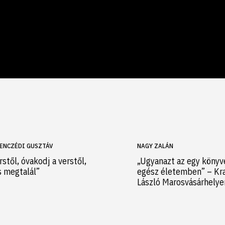
ENCZÉDI GUSZTÁV
NAGY ZALÁN
rstől, óvakodj a verstől,
„Ugyanazt az egy könyv
s megtalál”
egész életemben” – Kr
László Marosvásárhely