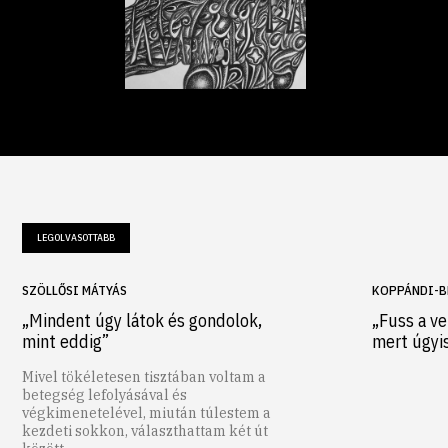
LEGOLVASOTTABB
SZÖLLŐSI MÁTYÁS
KOPPÁNDI-B
„Mindent úgy látok és gondolok,
„Fuss a ve
mint eddig”
mert úgyi
Mivel tökéletesen tisztában voltam a
betegség lefolyásával és
végkimenetelével, miután túlestem a
kezdeti sokkon, választhattam két út