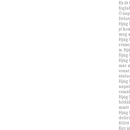
Ez itt
fogla
Ő nap
Délut
Hjúg 
jó ko
meg a
Hjúg 
része
is. Hj
Hjúg 
Hjúg 
már ne
vonat
átalu
Hjúg b
napsü
csiná
Hjúg 
bődüle
miatt 
Hjúg 
delír
fölöt
Egy j