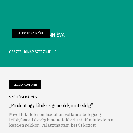
A HÓNAP SZERZŐJE
FARKAS WELLMANN ÉVA
ÖSSZES HÓNAP SZERZŐJE
LEGOLVASOTTABB
SZÖLLŐSI MÁTYÁS
„Mindent úgy látok és gondolok, mint eddig”
Mivel tökéletesen tisztában voltam a betegség
lefolyásával és végkimenetelével, miután túlestem a
kezdeti sokkon, választhattam két út között.