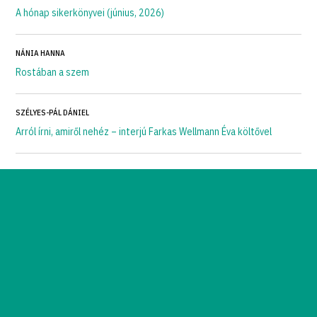
A hónap sikerkönyvei (június, 2026)
NÁNIA HANNA
Rostában a szem
SZÉLYES-PÁL DÁNIEL
Arról írni, amiről nehéz – interjú Farkas Wellmann Éva költővel