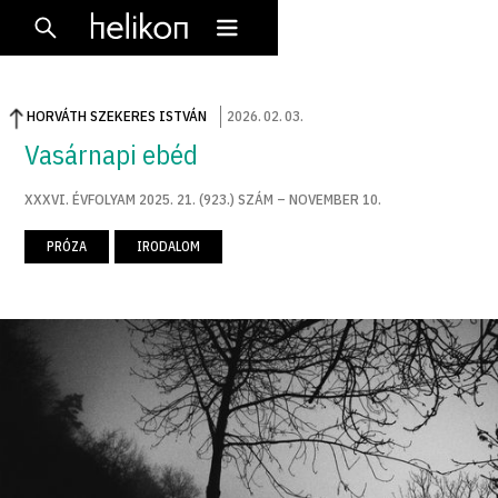
HORVÁTH SZEKERES ISTVÁN
2026
.
02
.
03
.
Vasárnapi ebéd
XXXVI. ÉVFOLYAM 2025. 21. (923.) SZÁM – NOVEMBER 10.
PRÓZA
IRODALOM