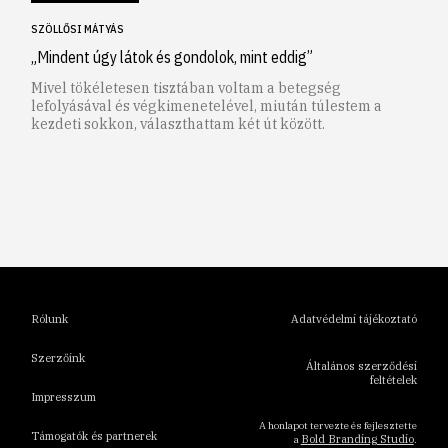
SZÖLLŐSI MÁTYÁS
„Mindent úgy látok és gondolok, mint eddig”
Mivel tökéletesen tisztában voltam a betegség
lefolyásával és végkimenetelével, miután túlestem a
kezdeti sokkon, választhattam két út között.
1
2
3
4
5
6
Rólunk
Adatvédelmi tájékoztató
Szerzőink
Általános szerződési
feltételek
Impresszum
A honlapot tervezte és fejlesztette
Támogatók és partnerek
Bold Branding Studio
a
.