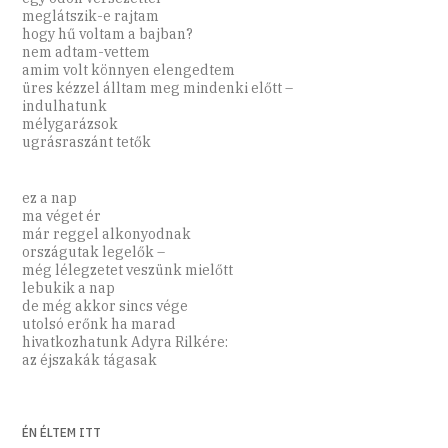
meglátszik-e rajtam
hogy hű voltam a bajban?
nem adtam-vettem
amim volt könnyen elengedtem
üres kézzel álltam meg mindenki előtt –
indulhatunk
mélygarázsok
ugrásraszánt tetők
ez a nap
ma véget ér
már reggel alkonyodnak
országutak legelők –
még lélegzetet veszünk mielőtt
lebukik a nap
de még akkor sincs vége
utolsó erőnk ha marad
hivatkozhatunk Adyra Rilkére:
az éjszakák tágasak
ÉN ÉLTEM ITT