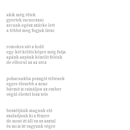
akik még éltek
gyertek vacsorázni
arcunk egész szürke lett
a többit meg fogjuk látni
romokra süt a hold
egy-két költői képre még futja
apánk anyánk közelít felénk
de elborul az az utca
poharunkba pezsgőt töltenek
egyre élesebb a zene
bármit is csináljon az ember
végül élettel lesz tele
beszéljünk magunk elé
szaladjunk ki a fényre
de most itt áll ez az asztal
és mi is itt vagyunk végre