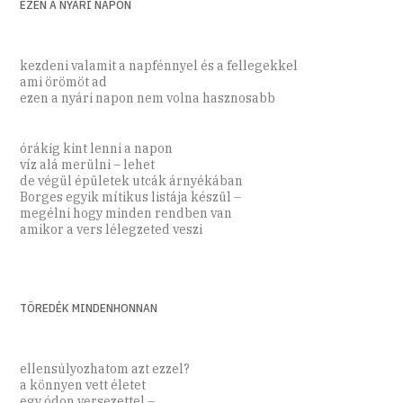
EZEN A NYÁRI NAPON
kezdeni valamit a napfénnyel és a fellegekkel
ami örömöt ad
ezen a nyári napon nem volna hasznosabb
órákig kint lenni a napon
víz alá merülni – lehet
de végül épületek utcák árnyékában
Borges egyik mítikus listája készül –
megélni hogy minden rendben van
amikor a vers lélegzeted veszi
TÖREDÉK MINDENHONNAN
ellensúlyozhatom azt ezzel?
a könnyen vett életet
egy ódon versezettel –