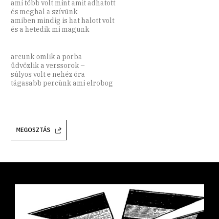
ami több volt mint amit adhatott
és meghal a szívünk
amiben mindig is hat halott volt
és a hetedik mi magunk
arcunk omlik a porba
üdvözlik a verssorok –
súlyos volt e nehéz óra
tágasabb percünk ami elrobog
MEGOSZTÁS