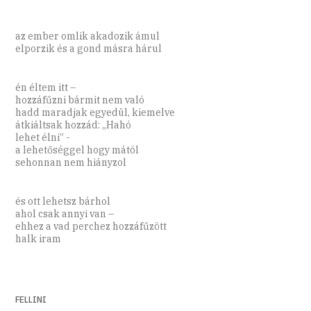
az ember omlik akadozik ámul
elporzik és a gond másra hárul
én éltem itt –
hozzáfűzni bármit nem való
hadd maradjak egyedül, kiemelve
átkiáltsak hozzád: „Hahó
lehet élni” -
a lehetőséggel hogy mától
sehonnan nem hiányzol
és ott lehetsz bárhol
ahol csak annyi van –
ehhez a vad perchez hozzáfűzött
halk iram
FELLINI