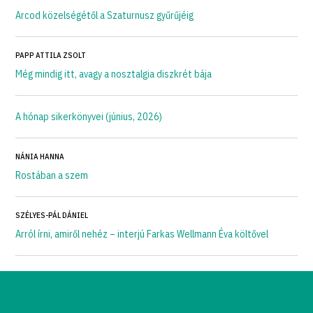
Arcod közelségétől a Szaturnusz gyűrűjéig
PAPP ATTILA ZSOLT
Még mindig itt, avagy a nosztalgia diszkrét bája
A hónap sikerkönyvei (június, 2026)
NÁNIA HANNA
Rostában a szem
SZÉLYES-PÁL DÁNIEL
Arról írni, amiről nehéz – interjú Farkas Wellmann Éva költővel