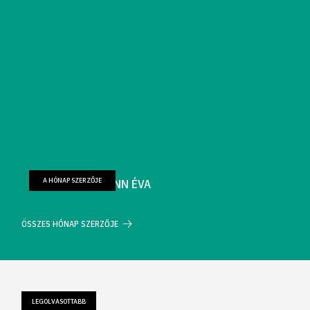
A HÓNAP SZERZŐJE
FARKAS WELLMANN ÉVA
ÖSSZES HÓNAP SZERZŐJE
LEGOLVASOTTABB