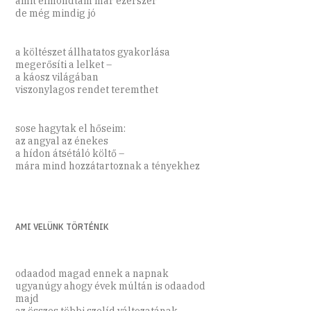
amit elmondtam már ezerszer
de még mindig jó
a költészet állhatatos gyakorlása
megerősíti a lelket –
a káosz világában
viszonylagos rendet teremthet
sose hagytak el hőseim:
az angyal az énekes
a hídon átsétáló költő –
mára mind hozzátartoznak a tényekhez
AMI VELÜNK TÖRTÉNIK
odaadod magad ennek a napnak
ugyanúgy ahogy évek múltán is odaadod
majd