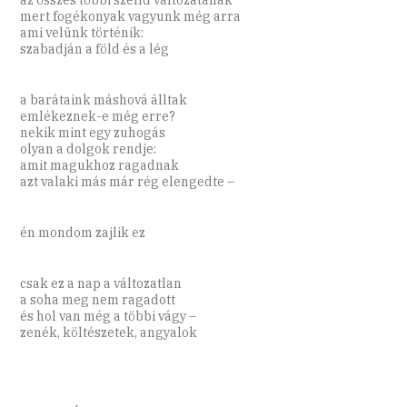
az összes többi szelíd változatának
mert fogékonyak vagyunk még arra
ami velünk történik:
szabadján a föld és a lég
a barátaink máshová álltak
emlékeznek-e még erre?
nekik mint egy zuhogás
olyan a dolgok rendje:
amit magukhoz ragadnak
azt valaki más már rég elengedte –
én mondom zajlik ez
csak ez a nap a változatlan
a soha meg nem ragadott
és hol van még a többi vágy –
zenék, költészetek, angyalok