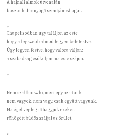
A hajnali álmok útvonalán
buszunk dünnyögő szentjánosbogár.
*
Chapelizodban úgy találjon az este,
hogy a legszebb álmod legyen belefestve.
Úgy legyen festve, hogy valóra váljon:
a szabadság csókoljon ma este szájon.
*
Nem szállhatsz ki, mert egy az utunk:
nem vagyok, nem vagy, csak együtt vagyunk.
Ma éjjel végleg itthagyjuk ezeket:
röhögött büdös szájjal az őrület.
*