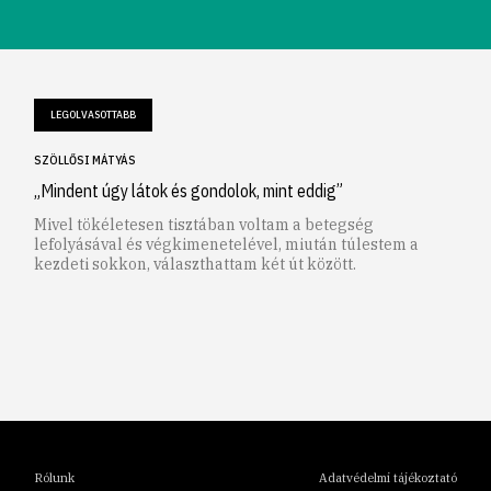
LEGOLVASOTTABB
SZÖLLŐSI MÁTYÁS
„Mindent úgy látok és gondolok, mint eddig”
Mivel tökéletesen tisztában voltam a betegség
lefolyásával és végkimenetelével, miután túlestem a
kezdeti sokkon, választhattam két út között.
1
2
3
4
5
6
Rólunk
Adatvédelmi tájékoztató