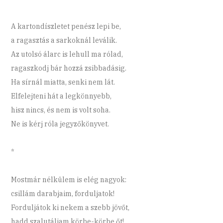
A kartondíszletet penész lepi be,
a ragasztás a sarkoknál leválik.
Az utolsó álarc is lehull ma rólad,
ragaszkodj bár hozzá zsibbadásig.
Ha sírnál miatta, senki nem lát.
Elfelejteni hát a legkönnyebb,
hisz nincs, és nem is volt soha.
Ne is kérj róla jegyzőkönyvet.
*
Mostmár nélkülem is elég nagyok:
csillám darabjaim, forduljatok!
Forduljátok ki nekem a szebb jövőt,
hadd szalutáljam körbe-körbe őt!