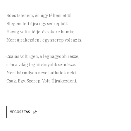
Édes Istenem, én úgy féltem ettől:
Elegem lett újra egy szerepből.
Hazug volt a tétje, és sikere hamis;
Mert újrakezdeni: egy szerep volt az is.
Csalás volt, igen, a legnagyobb része,
s én a világ leghitványabb színésze.
Mert bármilyen nevet adhatok neki:
Csak. Egy. Szerep. Volt. Újrakezdeni.
MEGOSZTÁS