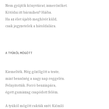
Nem gyűjtök könyvtárat, ismerősöket.
Kötődni itt bármihez? Hiába.
Ha az élet újabb meghívót küld,
csak jegyzetelek a hátoldalára.
A TYÚKÓL MÖGÖTT
Kiemelték. Még gőzölgött a teste,
mint bensőség a nagy nap reggelén.
Felnyitották. Forró benzinpára,
égett gumiszag csapódott felém.
A tyúkól mögött rakták szét. Kiömlő