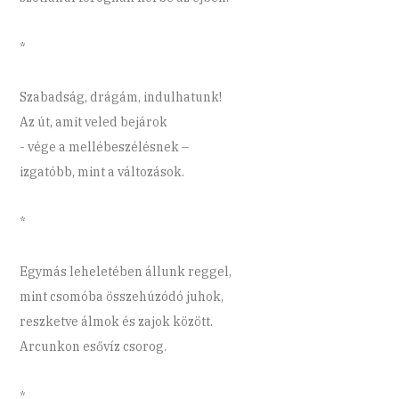
*
Szabadság, drágám, indulhatunk!
Az út, amit veled bejárok
- vége a mellébeszélésnek –
izgatóbb, mint a változások.
*
Egymás leheletében állunk reggel,
mint csomóba összehúzódó juhok,
reszketve álmok és zajok között.
Arcunkon esővíz csorog.
*