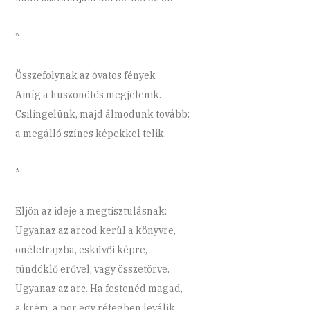
*
Összefolynak az óvatos fények
Amíg a huszonötös megjelenik.
Csilingelünk, majd álmodunk tovább:
a megálló színes képekkel telik.
*
Eljön az ideje a megtisztulásnak:
Ugyanaz az arcod kerül a könyvre,
önéletrajzba, esküvői képre,
tündöklő erővel, vagy összetörve.
Ugyanaz az arc. Ha festenéd magad,
a krém, a por egy rétegben leválik.