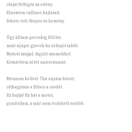
olaját felfogta az edény.
Elnéztem csillanó hajlatait:
fekete volt, fényes és kemény.
Úgy álltam percekig fölötte,
mint nyápic gyerek ha űrhajót talált:
Nyitott szájjal, táguló szemekkel
Kémleltem sötét univerzumát.
Mennem kellett. Tán anyám hívott,
otthagytam a fűben a csodát.
Ez hajtja! Ez hát a motor,
gondoltam, s már nem érdekelt tovább.