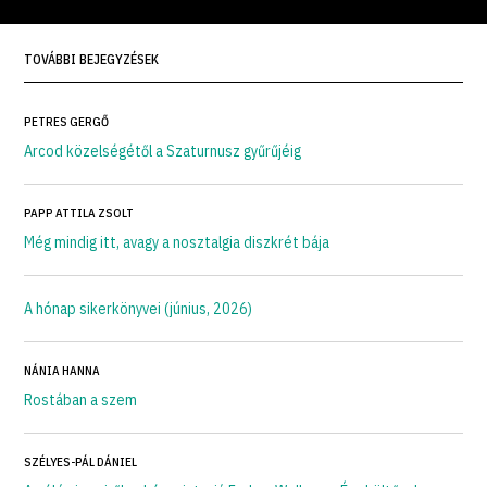
TOVÁBBI BEJEGYZÉSEK
PETRES GERGŐ
Arcod közelségétől a Szaturnusz gyűrűjéig
PAPP ATTILA ZSOLT
Még mindig itt, avagy a nosztalgia diszkrét bája
A hónap sikerkönyvei (június, 2026)
NÁNIA HANNA
Rostában a szem
SZÉLYES-PÁL DÁNIEL