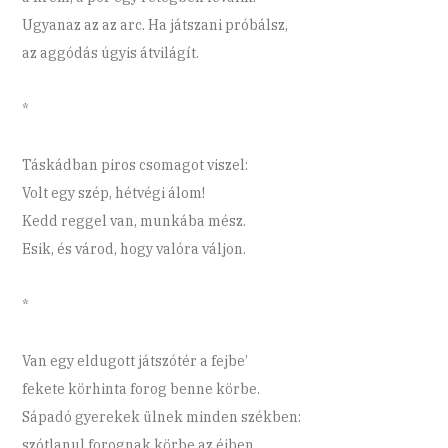
Ugyanaz az az arc. Ha játszani próbálsz,
az aggódás úgyis átvilágít.
*
Táskádban piros csomagot viszel:
Volt egy szép, hétvégi álom!
Kedd reggel van, munkába mész.
Esik, és várod, hogy valóra váljon.
*
Van egy eldugott játszótér a fejbe’
fekete körhinta forog benne körbe.
Sápadó gyerekek ülnek minden székben:
szótlanul forognak körbe az éjben.