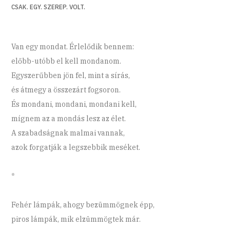
CSAK. EGY. SZEREP. VOLT.
Van egy mondat. Érlelődik bennem:
előbb-utóbb el kell mondanom.
Egyszerűbben jön fel, mint a sírás,
és átmegy a összezárt fogsoron.
És mondani, mondani, mondani kell,
mígnem az a mondás lesz az élet.
A szabadságnak malmai vannak,
azok forgatják a legszebbik meséket.
*
Fehér lámpák, ahogy bezümmögnek épp,
piros lámpák, mik elzümmögtek már.