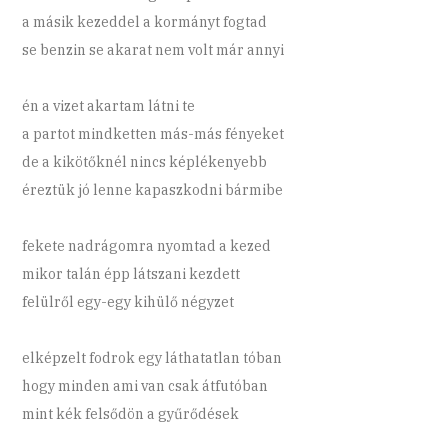
a másik kezeddel a kormányt fogtad
se benzin se akarat nem volt már annyi
én a vizet akartam látni te
a partot mindketten más-más fényeket
de a kikötőknél nincs képlékenyebb
éreztük jó lenne kapaszkodni bármibe
fekete nadrágomra nyomtad a kezed
mikor talán épp látszani kezdett
felülről egy-egy kihülő négyzet
elképzelt fodrok egy láthatatlan tóban
hogy minden ami van csak átfutóban
mint kék felsődön a gyűrődések