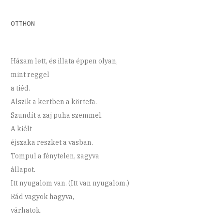
OTTHON
Házam lett, és illata éppen olyan,
mint reggel
a tiéd.
Alszik a kertben a körtefa.
Szundít a zaj puha szemmel.
A kiélt
éjszaka reszket a vasban.
Tompul a fénytelen, zagyva
állapot.
Itt nyugalom van. (Itt van nyugalom.)
Rád vagyok hagyva,
várhatok.