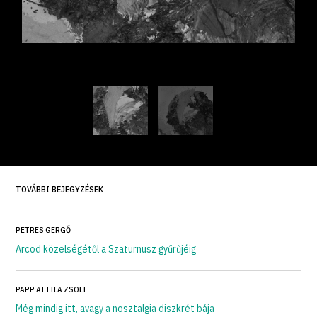
TOVÁBBI BEJEGYZÉSEK
PETRES GERGŐ
Arcod közelségétől a Szaturnusz gyűrűjéig
PAPP ATTILA ZSOLT
Még mindig itt, avagy a nosztalgia diszkrét bája