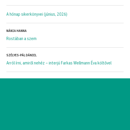
A hónap sikerkönyvei (június, 2026)
NÁNIA HANNA
Rostában a szem
SZÉLYES-PÁL DÁNIEL
Arról írni, amiről nehéz – interjú Farkas Wellmann Éva költővel