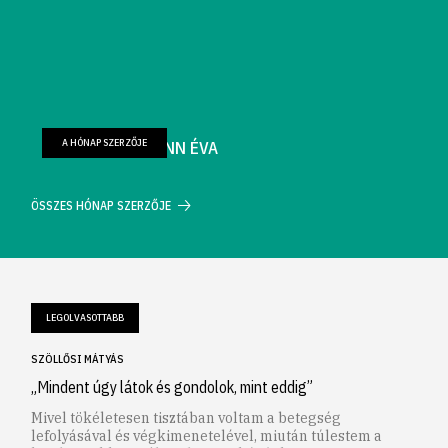
A HÓNAP SZERZŐJE
FARKAS WELLMANN ÉVA
ÖSSZES HÓNAP SZERZŐJE
LEGOLVASOTTABB
SZÖLLŐSI MÁTYÁS
„Mindent úgy látok és gondolok, mint eddig”
Mivel tökéletesen tisztában voltam a betegség
lefolyásával és végkimenetelével, miután túlestem a