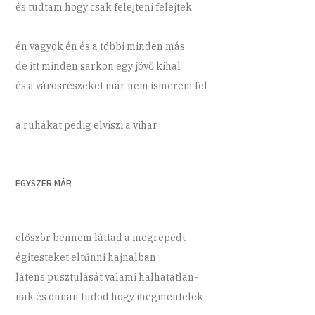
és tudtam hogy csak felejteni felejtek
én vagyok én és a többi minden más
de itt minden sarkon egy jövő kihal
és a városrészeket már nem ismerem fel
a ruhákat pedig elviszi a vihar
EGYSZER MÁR
először bennem láttad a megrepedt
égitesteket eltűnni hajnalban
látens pusztulását valami halhatatlan-
nak és onnan tudod hogy megmentelek