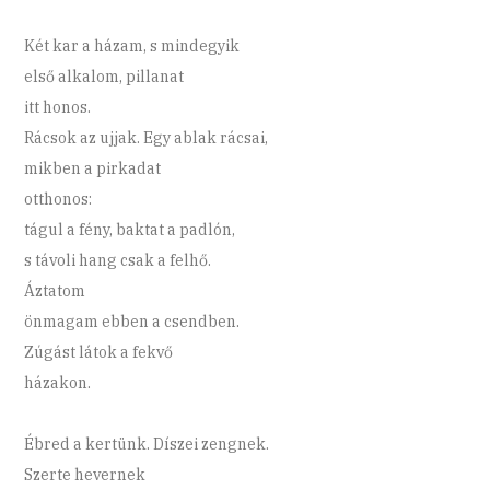
Két kar a házam, s mindegyik
első alkalom, pillanat
itt honos.
Rácsok az ujjak. Egy ablak rácsai,
mikben a pirkadat
otthonos:
tágul a fény, baktat a padlón,
s távoli hang csak a felhő.
Áztatom
önmagam ebben a csendben.
Zúgást látok a fekvő
házakon.
Ébred a kertünk. Díszei zengnek.
Szerte hevernek