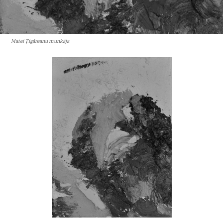
Matei Țigăreanu munkája