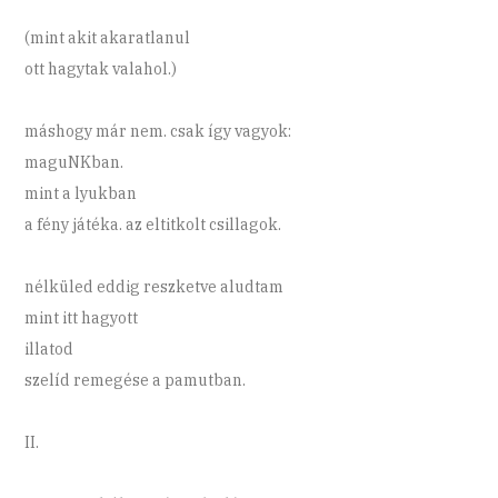
(mint akit akaratlanul
ott hagytak valahol.)
máshogy már nem. csak így vagyok:
maguNKban.
mint a lyukban
a fény játéka. az eltitkolt csillagok.
nélküled eddig reszketve aludtam
mint itt hagyott
illatod
szelíd remegése a pamutban.
II.