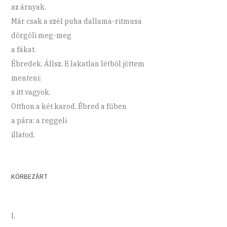
az árnyak.
Már csak a szél puha dallama-ritmusa
dörgöli meg-meg
a fákat.
Ébredek. Állsz. E lakatlan létből jöttem
menteni:
s itt vagyok.
Otthon a két karod. Ébred a fűben
a pára: a reggeli
illatod.
KÖRBEZÁRT
I.