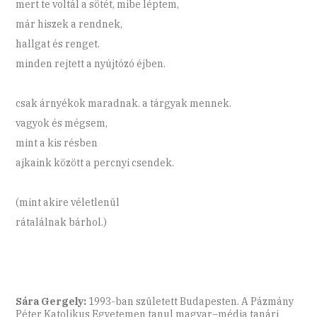
mert te voltál a sötét, mibe léptem,
már hiszek a rendnek,
hallgat és renget.
minden rejtett a nyújtózó éjben.
csak árnyékok maradnak. a tárgyak mennek.
vagyok és mégsem,
mint a kis résben
ajkaink között a percnyi csendek.
(mint akire véletlenül
rátalálnak bárhol.)
Sára Gergely:
1993-ban született Budapesten. A Pázmány
Péter Katolikus Egyetemen tanul magyar–média tanári