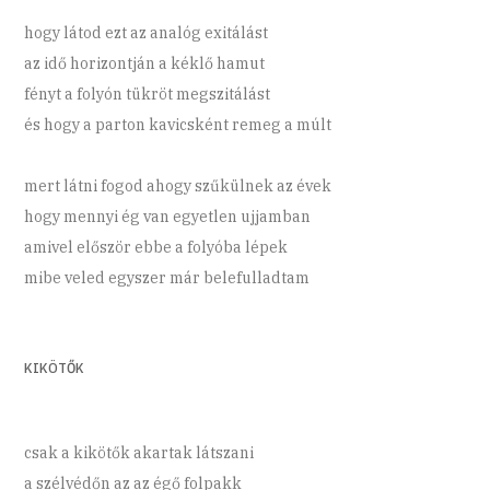
hogy látod ezt az analóg exitálást
az idő horizontján a kéklő hamut
fényt a folyón tükröt megszitálást
és hogy a parton kavicsként remeg a múlt
mert látni fogod ahogy szűkülnek az évek
hogy mennyi ég van egyetlen ujjamban
amivel először ebbe a folyóba lépek
mibe veled egyszer már belefulladtam
KIKÖTŐK
csak a kikötők akartak látszani
a szélvédőn az az égő folpakk