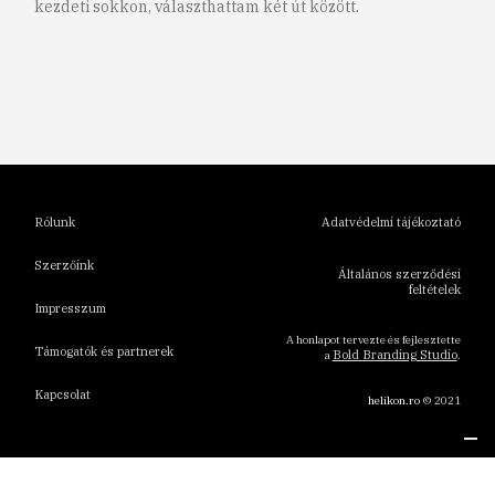
kezdeti sokkon, választhattam két út között.
1
2
3
4
5
6
Rólunk
Adatvédelmi tájékoztató
Szerzőink
Általános szerződési
feltételek
Impresszum
A honlapot tervezte és fejlesztette
Támogatók és partnerek
Bold Branding Studio
a
.
Kapcsolat
helikon.ro
© 2021