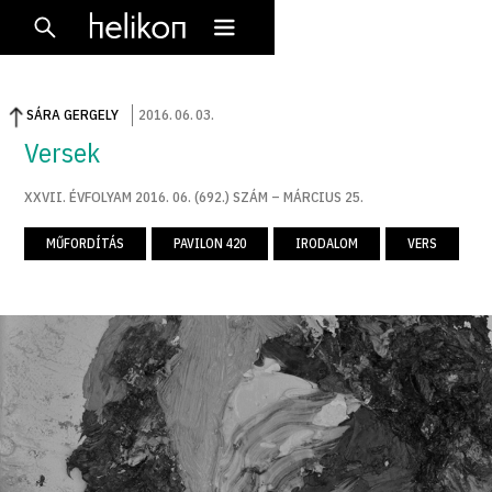
SÁRA GERGELY
2016
.
06
.
03
.
Versek
XXVII. ÉVFOLYAM 2016. 06. (692.) SZÁM – MÁRCIUS 25.
MŰFORDÍTÁS
PAVILON 420
IRODALOM
VERS