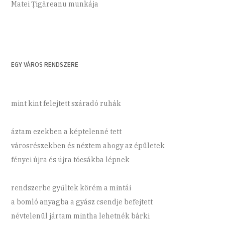
Matei Țigăreanu munkája
EGY VÁROS RENDSZERE
mint kint felejtett száradó ruhák
áztam ezekben a képtelenné tett
városrészekben és néztem ahogy az épületek
fényei újra és újra tócsákba lépnek
rendszerbe gyűltek körém a mintái
a bomló anyagba a gyász csendje befejtett
névtelenül jártam mintha lehetnék bárki