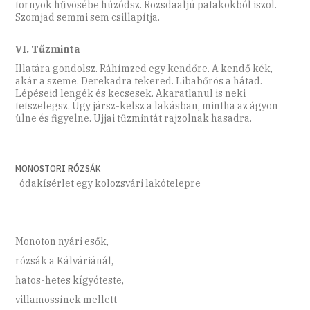
tornyok hűvösébe húzódsz. Rozsdaaljú patakokból iszol.
Szomjad semmi sem csillapítja.
VI. Tűzminta
Illatára gondolsz. Ráhímzed egy kendőre. A kendő kék,
akár a szeme. Derekadra tekered. Libabőrös a hátad.
Lépéseid lengék és kecsesek. Akaratlanul is neki
tetszelegsz. Úgy jársz-kelsz a lakásban, mintha az ágyon
ülne és figyelne. Ujjai tűzmintát rajzolnak hasadra.
MONOSTORI RÓZSÁK
ódakísérlet egy kolozsvári lakótelepre
Monoton nyári esők,
rózsák a Kálváriánál,
hatos-hetes kígyóteste,
villamossínek mellett