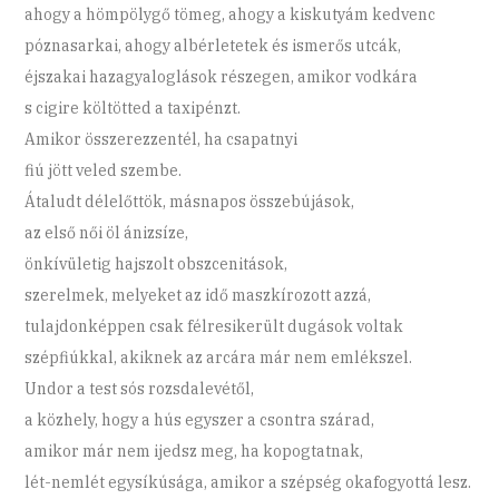
ahogy a hömpölygő tömeg, ahogy a kiskutyám kedvenc
póznasarkai, ahogy albérletetek és ismerős utcák,
éjszakai hazagyaloglások részegen, amikor vodkára
s cigire költötted a taxipénzt.
Amikor összerezzentél, ha csapatnyi
fiú jött veled szembe.
Átaludt délelőttök, másnapos összebújások,
az első női öl ánizsíze,
önkívületig hajszolt obszcenitások,
szerelmek, melyeket az idő maszkírozott azzá,
tulajdonképpen csak félresikerült dugások voltak
szépfiúkkal, akiknek az arcára már nem emlékszel.
Undor a test sós rozsdalevétől,
a közhely, hogy a hús egyszer a csontra szárad,
amikor már nem ijedsz meg, ha kopogtatnak,
lét-nemlét egysíkúsága, amikor a szépség okafogyottá lesz.