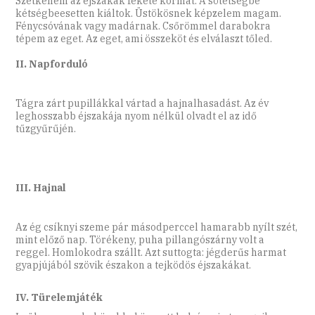
Szétkenem az éjszakák fekete kormát. A sötétségbe
kétségbeesetten kiáltok. Üstökösnek képzelem magam.
Fénycsóvának vagy madárnak. Csőrömmel darabokra
tépem az eget. Az eget, ami összeköt és elválaszt tőled.
II. Napforduló
Tágra zárt pupillákkal vártad a hajnalhasadást. Az év
leghosszabb éjszakája nyom nélkül olvadt el az idő
tűzgyűrűjén.
III. Hajnal
Az ég csíknyi szeme pár másodperccel hamarabb nyílt szét,
mint előző nap. Törékeny, puha pillangószárny volt a
reggel. Homlokodra szállt. Azt suttogta: jégderűs harmat
gyapjújából szövik északon a tejködös éjszakákat.
IV. Türelemjáték