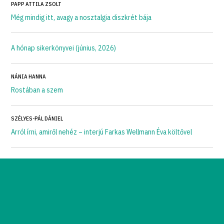
PAPP ATTILA ZSOLT
Még mindig itt, avagy a nosztalgia diszkrét bája
A hónap sikerkönyvei (június, 2026)
NÁNIA HANNA
Rostában a szem
SZÉLYES-PÁL DÁNIEL
Arról írni, amiről nehéz – interjú Farkas Wellmann Éva költővel