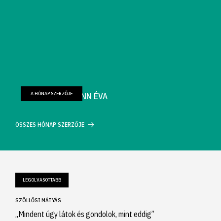
A HÓNAP SZERZŐJE
FARKAS WELLMANN ÉVA
ÖSSZES HÓNAP SZERZŐJE
LEGOLVASOTTABB
SZÖLLŐSI MÁTYÁS
„Mindent úgy látok és gondolok, mint eddig”