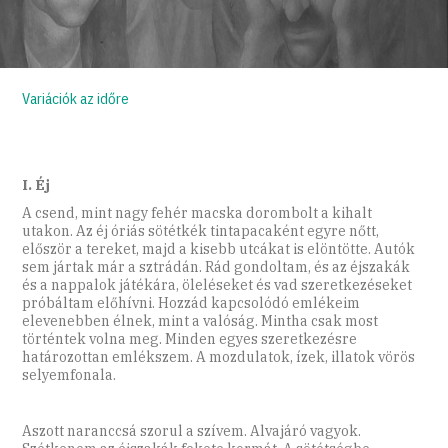
Variációk az időre
I. Éj
A csend, mint nagy fehér macska dorombolt a kihalt
utakon. Az éj óriás sötétkék tintapacaként egyre nőtt,
először a tereket, majd a kisebb utcákat is elöntötte. Autók
sem jártak már a sztrádán. Rád gondoltam, és az éjszakák
és a nappalok játékára, öleléseket és vad szeretkezéseket
próbáltam előhívni. Hozzád kapcsolódó emlékeim
elevenebben élnek, mint a valóság. Mintha csak most
történtek volna meg. Minden egyes szeretkezésre
határozottan emlékszem. A mozdulatok, ízek, illatok vörös
selyemfonala.
Aszott naranccsá szorul a szívem. Alvajáró vagyok.