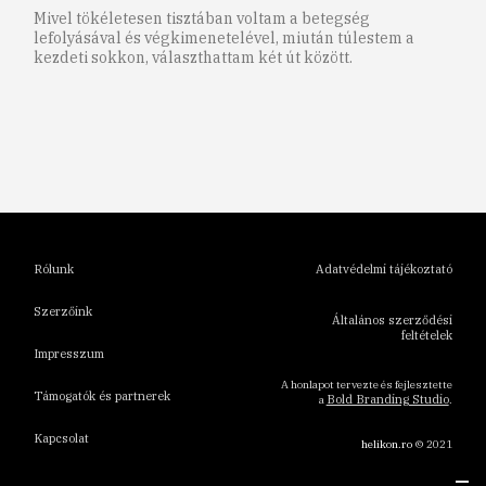
Mivel tökéletesen tisztában voltam a betegség
lefolyásával és végkimenetelével, miután túlestem a
kezdeti sokkon, választhattam két út között.
1
2
3
4
5
6
Rólunk
Adatvédelmi tájékoztató
Szerzőink
Általános szerződési
feltételek
Impresszum
A honlapot tervezte és fejlesztette
Támogatók és partnerek
Bold Branding Studio
a
.
Kapcsolat
helikon.ro
© 2021