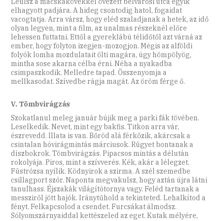
Leülsz a macskakövekkel övezett belvárosi utca egyik
elhagyott padjára. A hideg csontodig hatol, fogaidat
vacogtatja. Arra vársz, hogy eléd szaladjanak a hetek, az idő
olyan legyen, mint a film, az unalmas részeknél előre
lehessen futtatni. Ettől a gyereklábú télidőtől azt várná az
ember, hogy folyton izegjen-mozogjon. Mégis az alföldi
folyók lomha mozdulatait ölti magára, úgy hömpölyög,
mintha sose akarna célba érni. Néha a nyakadba
csimpaszkodik. Melledre tapad. Összenyomja a
mellkasodat. Szívedbe rágja magát. Az öröm férge ő.
V. Tömbvirágzás
Szokatlanul meleg január bújik meg a parki fák tövében.
Leselkedik. Nevet, mint egy bakfis. Titkon arra vár,
észrevedd. Illata is van. Bőröd alá férkőzik, akárcsak a
csintalan hóvirágmintás márciusok. Rügyet bontanak a
díszbokrok. Tömbvirágzás. Pipacsos mintás a délután
rokolyája. Piros, mint a szívverés. Kék, akár a lélegzet.
Füstrózsa nyílik. Ködnyirok a szirma. A szél szemedbe
csillagport szór. Naponta megvakulsz, hogy aztán újra látni
tanulhass. Éjszakák világítótornya vagy. Feléd tartanak a
messziről jött hajók. Iránytűhold a tekinteted. Lehalkítod a
fényt. Felkapcsolod a csendet. Furcsákat álmodsz.
Sólyomszárnyaiddal kettészeled az eget. Kutak mélyére,