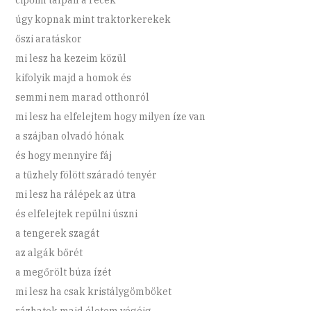
úgy kopnak mint traktorkerekek
őszi aratáskor
mi lesz ha kezeim közül
kifolyik majd a homok és
semmi nem marad otthonról
mi lesz ha elfelejtem hogy milyen íze van
a szájban olvadó hónak
és hogy mennyire fáj
a tűzhely fölött száradó tenyér
mi lesz ha rálépek az útra
és elfelejtek repülni úszni
a tengerek szagát
az algák bőrét
a megőrölt búza ízét
mi lesz ha csak kristálygömböket
rázhatok majd életem végéig