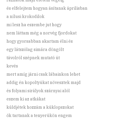
és elfelejtem hogyan ásítanak áprilisban
a nílusi krokodilok
mi lesz ha eszembe jut hogy
nem láttam még a norvég fjordokat
hogy gyorsabban akartam élni és
egy látszólag simára döngölt
távolról szépnek mutató út
kevés
mert amíg járni csak lábainkon lehet
addig én kopoltyúkat növesztek majd
és folyami sirályok szárnyai alól
eszem ki az atkákat
küldjétek hozzám a küklopszokat
ők tartanak a tenyerükön engem