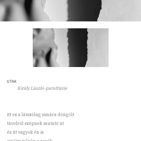
UTAK
Király László-parafrázis
itt ez a látszólag simára döngölt
távolról szépnek mutató út
és itt vagyok én is
cipőim talpán a recék