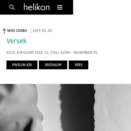
VASS CSABA
2019
.
01
.
30
.
Versek
XXIX. ÉVFOLYAM 2018. 22. (756.) SZÁM – NOVEMBER 25.
PAVILON 420
IRODALOM
VERS