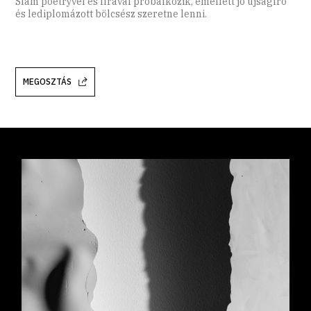
Slam poetryvel és lírával próbálkozik, emellett jó újságíró
és lediplomázott bölcsész szeretne lenni.
MEGOSZTÁS