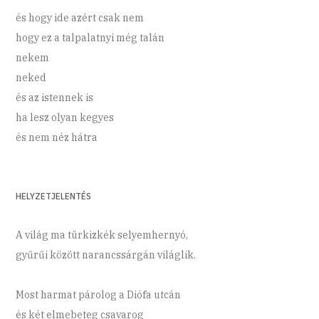
és hogy ide azért csak nem
hogy ez a talpalatnyi még talán
nekem
neked
és az istennek is
ha lesz olyan kegyes
és nem néz hátra
HELYZETJELENTÉS
A világ ma türkizkék selyemhernyó,
gyűrűi között narancssárgán világlik.
Most harmat párolog a Diófa utcán
és két elmebeteg csavarog