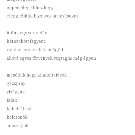
éppen elég ahhoz hogy
elengedjünk bizonyos tartozásokat
ülünk egy verandán
két szökött fegyenc
valahol az isten háta mögött
ahová egyes törvények végtagjai még éppen
meséljük hogy kilakoltatások
gázspray
vízágyúk
falak
katedrálisok
kölcsönök
adósságok