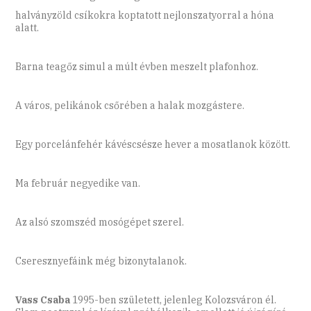
halványzöld csíkokra koptatott nejlonszatyorral a hóna
alatt.
Barna teagőz simul a múlt évben meszelt plafonhoz.
A város, pelikánok csőrében a halak mozgástere.
Egy porcelánfehér kávéscsésze hever a mosatlanok között.
Ma február negyedike van.
Az alsó szomszéd mosógépet szerel.
Cseresznyefáink még bizonytalanok.
Vass Csaba
1995-ben született, jelenleg Kolozsváron él.