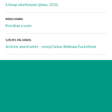
A hónap sikerkönyvei (június, 2026)
NÁNIA HANNA
Rostában a szem
SZÉLYES-PÁL DÁNIEL
Arról írni, amiről nehéz – interjú Farkas Wellmann Éva költővel