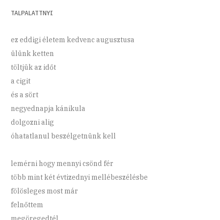
TALPALATTNYI
ez eddigi életem kedvenc augusztusa
ülünk ketten
töltjük az időt
a cigit
és a sört
negyednapja kánikula
dolgozni alig
óhatatlanul beszélgetnünk kell
lemérni hogy mennyi csönd fér
több mint két évtizednyi mellébeszélésbe
fölösleges most már
felnőttem
megöregedtél