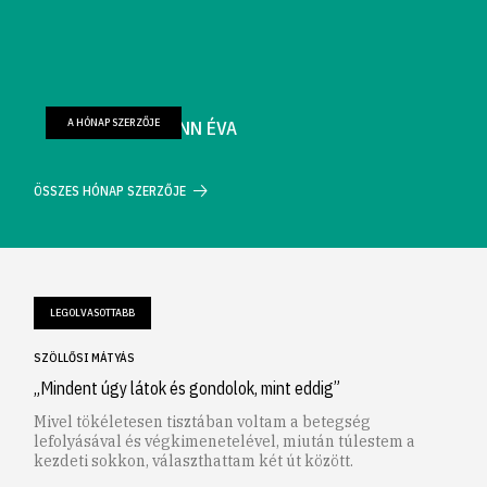
A HÓNAP SZERZŐJE
FARKAS WELLMANN ÉVA
ÖSSZES HÓNAP SZERZŐJE
LEGOLVASOTTABB
SZÖLLŐSI MÁTYÁS
„Mindent úgy látok és gondolok, mint eddig”
Mivel tökéletesen tisztában voltam a betegség
lefolyásával és végkimenetelével, miután túlestem a
kezdeti sokkon, választhattam két út között.