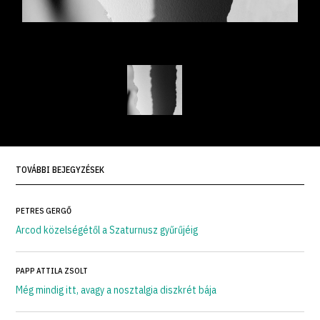
TOVÁBBI BEJEGYZÉSEK
PETRES GERGŐ
Arcod közelségétől a Szaturnusz gyűrűjéig
PAPP ATTILA ZSOLT
Még mindig itt, avagy a nosztalgia diszkrét bája