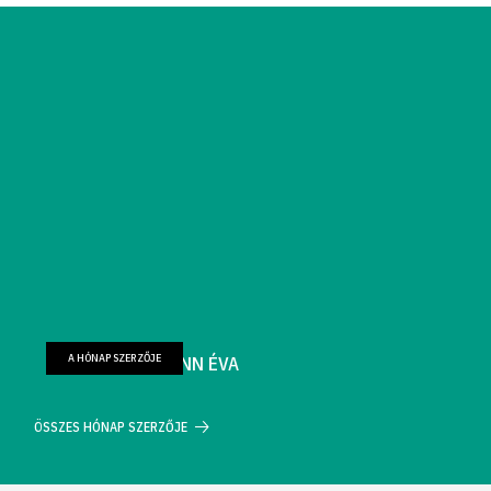
A HÓNAP SZERZŐJE
FARKAS WELLMANN ÉVA
ÖSSZES HÓNAP SZERZŐJE