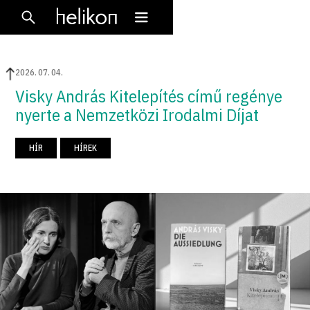
2026
.
07
.
04
.
Visky András Kitelepítés című regénye
nyerte a Nemzetközi Irodalmi Díjat
HÍR
HÍREK