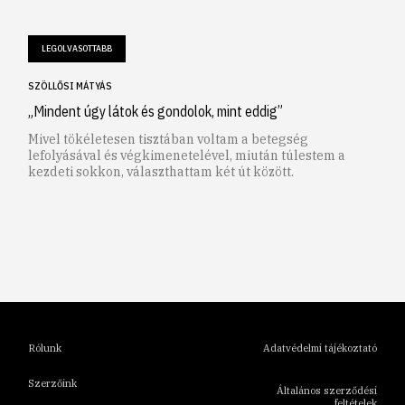
LEGOLVASOTTABB
SZÖLLŐSI MÁTYÁS
„Mindent úgy látok és gondolok, mint eddig”
Mivel tökéletesen tisztában voltam a betegség
lefolyásával és végkimenetelével, miután túlestem a
kezdeti sokkon, választhattam két út között.
1
2
3
4
5
6
Rólunk
Adatvédelmi tájékoztató
Szerzőink
Általános szerződési
feltételek