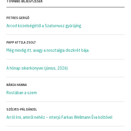
TOVÁBBI BEJEGYZÉSEK
PETRES GERGŐ
Arcod közelségétől a Szaturnusz gyűrűjéig
PAPP ATTILA ZSOLT
Még mindig itt, avagy a nosztalgia diszkrét bája
A hónap sikerkönyvei (június, 2026)
NÁNIA HANNA
Rostában a szem
SZÉLYES-PÁL DÁNIEL
Arról írni, amiről nehéz – interjú Farkas Wellmann Éva költővel