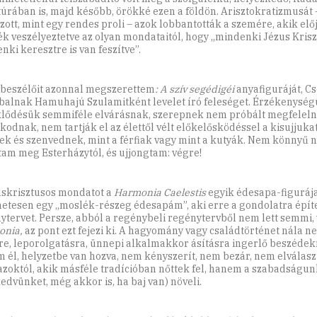
túrában is, majd később, örökké ezen a földön. Arisztokratizmusát 
zott, mint egy rendes proli – azok lobbantották a szemére, akik elő
ék veszélyeztetve az olyan mondataitól, hogy „mindenki Jézus Krisz
nki keresztre is van feszítve”.
lbeszélőit azonnal megszerettem
: A szív segédigéi
anyafiguráját, Cso
balnak Hamuhajú Szulamitként levelet író feleséget. Érzékenység
lődésük semmiféle elvárásnak, szerepnek nem próbált megfeleln
kodnak, nem tartják el az élettől vélt előkelősködéssel a kisujjukat
ek és szenvednek, mint a férfiak vagy mint a kutyák. Nem könnyű n
tam meg Esterházytól, és ujjongtam: végre!
uskrisztusos mondatot a
Har­monia Caelestis
egyik édesapa-figuráj
netesen egy „moslék-részeg édesapám”, aki erre a gondolatra építe
ytervet. Persze, abból a regénybeli regénytervből nem lett semmi, 
onia,
az pont ezt fejezi ki. A hagyomány vagy családtörténet nála n
re, leporolgatásra, ünnepi alkalmakkor ásításra ingerlő beszédek
 él, helyzetbe van hozva, nem kényszerít, nem bezár, nem elválasz
zoktól, akik másféle tradícióban nőttek fel, hanem a szabadságun
kedvünket, még akkor is, ha baj van) növeli.