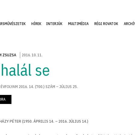
ÁRSMŰVÉSZETEK
HÍREK
INTERJÚK
MULTIMÉDIA
RÉGI ROVATOK
ARCHÍ
M ZSUZSA
2016
.
10
.
11
.
 halál se
 ÉVFOLYAM 2016. 14. (700.) SZÁM – JÚLIUS 25.
ORA
ÁZY PÉTER (1950. ÁPRILIS 14. – 2016. JÚLIUS 14.)