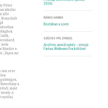
n
2026)
zy Péter
az iskolai
n álló
NÁNIA HANNA
. Bonyolult
jd
Rostában a szem
 váratlan
ilághoz.
Csáth,
SZÉLYES-PÁL DÁNIEL
 Bernhard,
m: nem
Arról írni, amiről nehéz – interjú
es Sándor a
Farkas Wellmann Éva költővel
i: „Vajon mi
 van erre
tlen
gultságra,
 Esterházy a
dult, mint
 tavaly
A
 nyúlni,