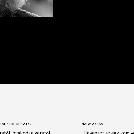
ENCZÉDI GUSZTÁV
NAGY ZALÁN
rstől, óvakodj a verstől,
„Ugyanazt az egy könyv