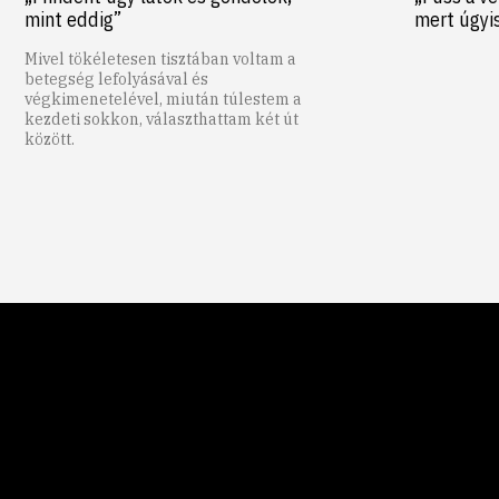
mint eddig”
mert úgyi
Mivel tökéletesen tisztában voltam a
betegség lefolyásával és
végkimenetelével, miután túlestem a
kezdeti sokkon, választhattam két út
között.