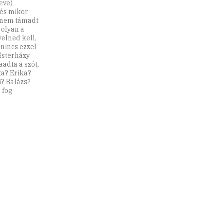
eve)
 és mikor
e nem támadt
 olyan a
elned kell,
nincs ezzel
Esterházy
zaadta a szót,
ta? Erika?
i? Balázs?
 fog