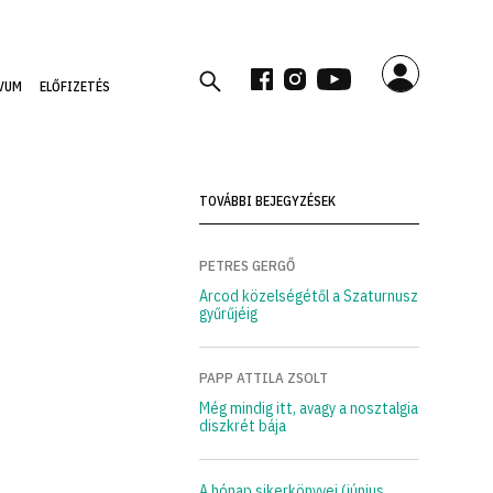
VUM
ELŐFIZETÉS
TOVÁBBI BEJEGYZÉSEK
PETRES GERGŐ
Arcod közelségétől a Szaturnusz
gyűrűjéig
PAPP ATTILA ZSOLT
Még mindig itt, avagy a nosztalgia
diszkrét bája
A hónap sikerkönyvei (június,