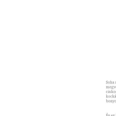
Soha 
megve
cinko
kocká
bonyo
És ez