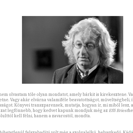
nem olvastam tőle olyan mondatot, amely bárkit is kirekesztene. V
tne. Vagy akár elvárna valamiféle beavatottságot, műveltségbeli, í
sságot. Könyvei transzparensek, mutatja, hogyan ír, mi miből lesz, 
zat legfönnebb, hogy kedvet kapunk mondjuk még az
Effi Briest
he
lulttól kell félni, hanem a zavarostól, mondta.
 hihetetlenül felszabadító volt még a szolgalelkű, helyezkedő, Kád