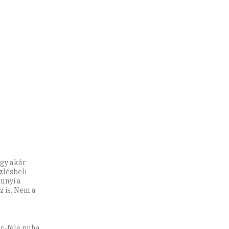
agy akár
zlésbeli
annyi a
z is. Nem a
ár-féle puha