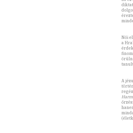
dikta
dolgo
érezt
minde
Női e
a Hra
érdek
finom
örüln
tanul
A jéz
törté
regén
Harm
őrzés
hanem
minda
(élet