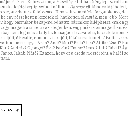
 május 6–7-én, Kolozsváron, a Másvilág klubban (tényleg ez volt a n
vastuk elejétől végig, szünet nélkül a
Harmoniá
t. Mindenki jöhetett,
rezte, átvehette a felolvasást. Nem volt semmiféle forgatókönyv, d
 ha egy részt ketten kezdtek el, hát ketten olvasták, még jobb. Mert
y, hogy bármikor bekapcsolódhatsz, bármikor kiléphetsz, csak figy
 vagy, magadra ismersz az idegenben, vagy másra önmagadban, és 
 baj, nem fog más a lady biztonságáért szavatolni, hacsak te nem. 
is eljött, ő kezdte, elment, visszajött, lóként csettintett, átvette, viss
 voltunk mi is, ugye, Áron? Andi? Mari? Pista? Bea? Attila? Zsolt? Ka
 Kati? András? Gyöngyi? Éva? István? Emese? Imre? Juli? Dávid? Ág
, János, Jakab, Máté? És azon, hogy ez a csoda megtörtént, a halál se
tatni.
OSZTÁS