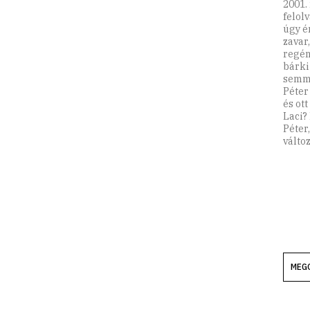
2001.
felol
úgy é
zavar,
regén
bárki
semmi
Péter 
és ott
Laci?
Péter
változ
MEG