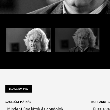
LEGOLVASOTTABB
SZÖLLŐSI MÁTYÁS
KOPPÁNDI-B
„Mindent úgy látok és gondolok,
„Fuss a ve