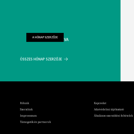
A HÓNAP SZERZŐJE
FARKAS WELLMANN ÉVA
ÖSSZES HÓNAP SZERZŐJE
Rólunk
Kapcsolat
Szerzőink
Adatvédelmi tájékoztató
Impresszum
Általános szerződési feltételek
Támogatók és partnerek