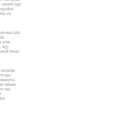
– amivel úgy
jogaikat
tus, és
konai Lilit,
ük,
i, nem
, úgy
őnek lenni,
a mondja,
tt egy
viszont a
em valami
re van,
t
kat