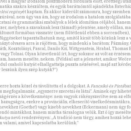
vvel a magyar irodalom posztmodern fordulata előtt, érettségi utá
atika szakra készültem, és egyik barátnőmtől ajándékba Esterhá
lési regény
ét kaptam. És akkor kiderült számomra, hogy szemben 
zúrával, nem úgy van ám, hogy az irodalom a hatalom szolgálatába
cstani és grammatikai szabályok a lélek idomítása céljából, hanem
zer, melyben a szavaknak lesz (támad!) jelentése, amely elillan, ma
ltozott formában visszatér (nem föltétlenül ebben a sorrendben),
függéseket tapasztalhatunk meg, amitől kicsit több közünk lesz a v
házyt olvasva arra is rájöttem, hogy mindenki a barátom: Pázmány, 
áth, Kosztolányi, Pascal, Danilo Kiš, Wittgenstein, Hrabal, Thomas
k vagy Tolnai. Olyan közvetlenül írt, hogy sokszor az volt az érzése
tam, hanem mesélte, nekem. (Például azt a jelenetet, amikor Weör
adul csaholó kutyát elhallgattatja puszta nézésével, majd azt kérdez
 leszünk ilyen szép kutyák?”)
erre hozta közel és távolította el a dolgokat. A
Fancsikó és Pintá
ban
s megfogalmazás: „egyszerre szeretni és látni”. Aminek egy hihete
ságérzés a következménye: nem vagyok rákényszerítve sem az elfo
 hazugságra, ezekre a provinciális, elkeserítő viselkedésmintákra.
nevekhez (Goethe!) vagy kisebb nevekhez (Eckermann) nem úgy for
endő mintákhoz, hanem mintha társalogna velük. Ezt ő így mesélte
kutya
nevű rendezvényen: „A tradíció nem tárgy, amihez hozzá lehet
 valami, amivel kapcsolatba kerülünk.”