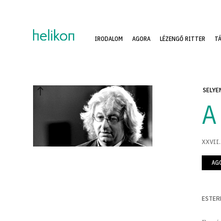
IRODALOM
AGORA
LÉZENGŐ RITTER
T
SELYE
A
XXVII.
AG
ESTERH