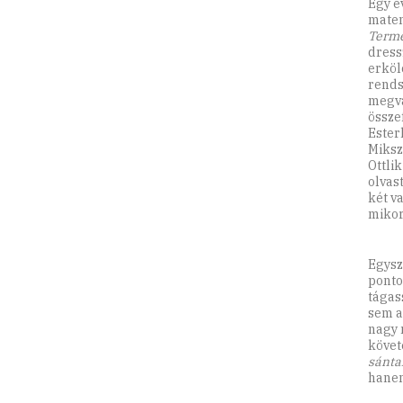
Egy é
matem
Terme
dress
erköl
rends
megvá
össze
Ester
Miksz
Ottli
olvas
két v
mikor
Egysz
ponto
tágas
sem a
nagy 
követ
sánta
hanem