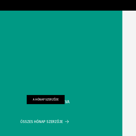
A HÓNAP SZERZŐJE
FARKAS WELLMANN ÉVA
ÖSSZES HÓNAP SZERZŐJE