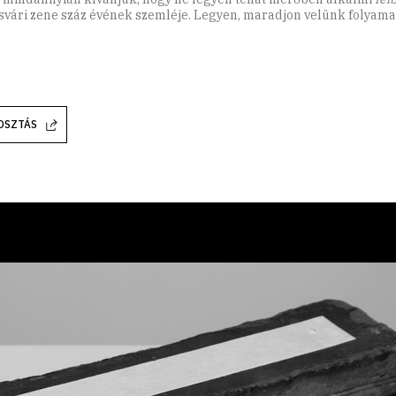
svári zene száz évének szemléje. Legyen, maradjon velünk folyama
OSZTÁS