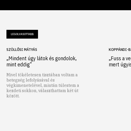
LEGOLVASOTTABB
SZÖLLŐSI MÁTYÁS
KOPPÁNDI-B
„Mindent úgy látok és gondolok,
„Fuss a ve
mint eddig”
mert úgyi
Mivel tökéletesen tisztában voltam a
betegség lefolyásával és
végkimenetelével, miután túlestem a
kezdeti sokkon, választhattam két út
között.