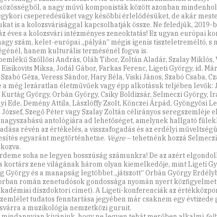
közösségből, a nagy művű komponisták között azonban mindenhol
egykori cseperedésüket vagy későbbi érlelődésüket, de akár mest
ukat is a kolozsvárisággal kapcsolhatják össze. Ne feledjük, 2019-b
áz éves a kolozsvári intézményes zeneoktatás! Ez ugyan európai k
agy szám, kelet-európai „pályán” mégis igenis tiszteletreméltó, s
égénél, hanem kulturális termésénél fogva is.
pemlékű Szőllősi András, Oláh Tibor, Zoltán Aladár, Szalay Miklós,
 Eisikovits Miksa, Jodál Gábor, Farkas Ferenc, Ligeti György, id. Má
-Szabó Géza, Veress Sándor, Hary Béla, Viski János, Szabó Csaba, 
ve a még lezáratlan életművűek vagy épp alkotásuk teljében levők:
, Kurtág György, Orbán György, Csiky Boldizsár, Selmeczi György, Ir
yi Ede, Demény Attila, Lászlóffy Zsolt, Könczei Árpád, Gyöngyösi Le
 József, Szegő Péter vagy Szalay Zoltán célirányos seregszemléje 
 nagyszabású antológiára ad lehetőséget, amelynek hallgató fülek
adása révén az értékelés, a visszafogadás és az erdélyi műveltség
esítés egyaránt megtörténhetne.
Végre
– tehetnénk hozzá Selmecz
akozva.
rdeme soha ne legyen bosszúság számunkra! De az azért elgondol
a kortárs zene világának három olyan kiemelkedője, mint Ligeti Gy
g György és a manapság legtöbbet „játszott” Orbán György Erdély
orban román zenetudósok gondossága nyomán nyert közfigyelmet 
kadémiai díszdoktori címet). A Ligeti-konferenciák az értékközpo
zemlélet tudatos fenntartása jegyében már csaknem egy évtizede 
svárra a muzikológia nemzetközi guruit.
 mindannyian kívánjuk, hogy ne legyen tehát merőben alkalmi
fel