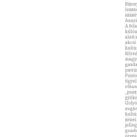
Bizon
leszn
százé
Annyi
A fel
külön
alatt
akció
kultú
félre
magya
gazda
patri
Ponto
figye
elhan
„posz
gyöke
Golyó
sugár
kultú
zenei
jelle
gondo
orszá