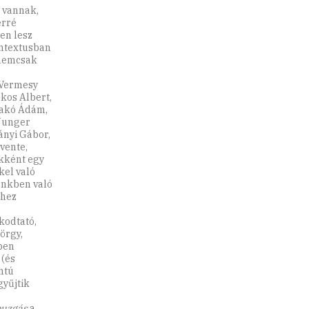
 vannak,
erré
en lesz
ontextusban
 nemcsak
 Vermesy
rkos Albert,
Czakó Ádám,
 Junger
ányi Gábor,
vente,
ekként egy
kel való
ünkben való
ihez
kodtató,
örgy,
ben
(és
ntú
gyűjtik
buzgás
a