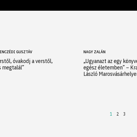
ENCZÉDI GUSZTÁV
NAGY ZALÁN
rstől, óvakodj a verstől,
„Ugyanazt az egy könyv
s megtalál”
egész életemben” – Kr
László Marosvásárhely
1
2
3