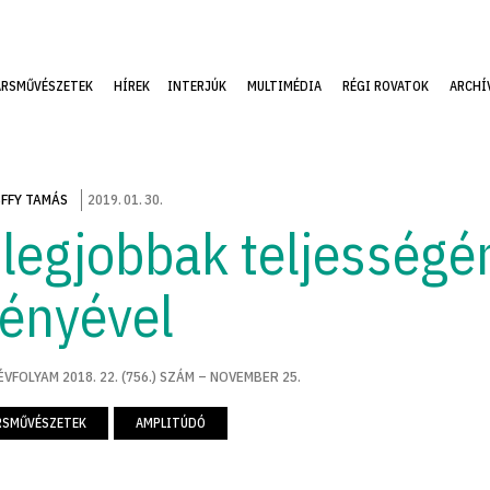
ÁRSMŰVÉSZETEK
HÍREK
INTERJÚK
MULTIMÉDIA
RÉGI ROVATOK
ARCHÍ
FFY TAMÁS
2019
.
01
.
30
.
 legjobbak teljességé
gényével
ÉVFOLYAM 2018. 22. (756.) SZÁM – NOVEMBER 25.
RSMŰVÉSZETEK
AMPLITÚDÓ