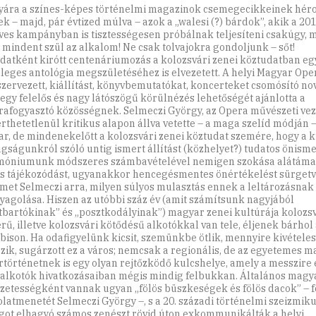
yára a színes-képes történelmi magazinok csemegecikkeinek héro
ek – majd, pár évtized múlva – azok a „walesi (?) bárdok”, akik a 201
ves kampányban is tisztességesen próbálnak teljesíteni csakúgy, mi
 mindent szül az alkalom! Ne csak tolvajokra gondoljunk – sőt!
adatként kirótt centenáriumozás a kolozsvári zenei köztudatban eg
leges antológia megszületéséhez is elvezetett. A helyi Magyar Ope
 szervezett, kiállítást, könyvbemutatókat, koncerteket csomósító n
 egy felelős és nagy látószögű körülnézés lehetőségét ajánlotta a
rafogyasztó közösségnek. ­Selmeczi György, az Opera művészeti vez
érthetetlenül kritikus alapon állva vetette – a maga szelíd módján –
r, de mindenekelőtt a kolozsvári zenei köztudat szemére, hogy a k
gságunkról szóló untig ismert állítást (közhelyet?) tudatos önismer
móniumunk módszeres számbavételével nemigen szokása alátámas
s tájékozódást, ugyanakkor hencegésmentes önértékelést sürgetve 
lmet Selmeczi arra, milyen súlyos mulasztás ennek a leltározásnak
yagolása. Hiszen az utóbbi száz év (amit számítsunk nagyjából
tbartókinak” és „posztkodályinak”) magyar zenei kultúrája kolozsv
rű, illetve kolozsvári kötődésű alkotókkal van tele, éljenek bárhol
bison. Ha odafigyelünk kicsit, szemünkbe ötlik, mennyire kivétel
zik, sugárzott ez a város; nemcsak a regionális, de az egyetemes 
rtörténetnek is egy olyan rejtőzködő kulcshelye, amely a messzire 
 alkotók hivatkozásaiban mégis mindig felbukkan. Általános magy
gzetességként vannak ugyan „fölös büszkeségek és fölös dacok” – fo
latmenetét Selmeczi György –, s a 20. századi történelmi szeizmi
got elhagyó számos zenészt rövid úton exkommunikálták a helyi