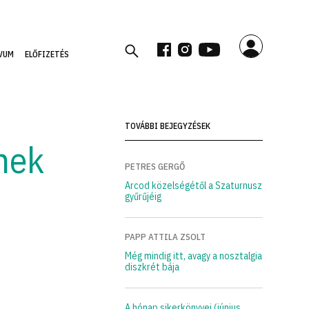
VUM
ELŐFIZETÉS
TOVÁBBI BEJEGYZÉSEK
nek
PETRES GERGŐ
Arcod közelségétől a Szaturnusz
gyűrűjéig
PAPP ATTILA ZSOLT
Még mindig itt, avagy a nosztalgia
diszkrét bája
A hónap sikerkönyvei (június,