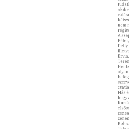
tudat
akik 
válás
kétsz
nem n
régis
A szé
Péter,
Delly
illet
Ervin
Terén
Hentz
olyan
befog
szerv
csatl
Más é
hogy 
Kurtá
elsős
zenea
zenes
Koloz
Talán