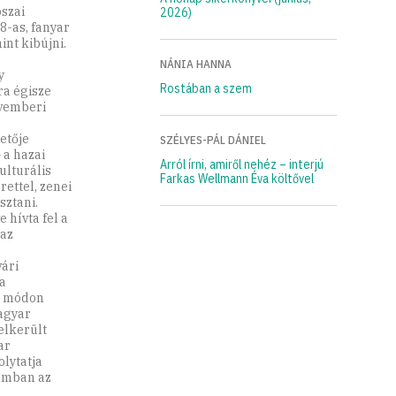
szai
2026)
8-as, fanyar
nt kibújni.
NÁNIA HANNA
y
Rostában a szem
ra égisze
ovemberi
etője
SZÉLYES-PÁL DÁNIEL
 a hazai
Arról írni, amiről nehéz – interjú
ulturális
Farkas Wellmann Éva költővel
ettel, zenei
ztani.
hívta fel a
 az
ári
 a
es módon
magyar
elkerült
ar
lytatja
kumban az