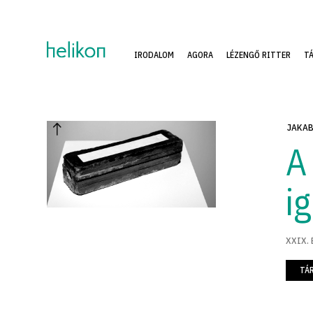
IRODALOM
AGORA
LÉZENGŐ RITTER
T
JAKAB
A
i
XXIX. 
TÁ