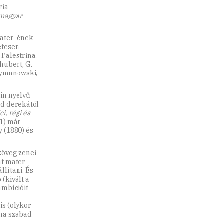
ria-
magyar
mater-ének
etesen
 Palestrina,
chubert, G.
Szymanowski,
in nyelvű
ad derekától
i, régi és
1) már
y (1880) és
zöveg zenei
at mater-
llítani. És
(kivált a
ambícióit
is (olykor
 ha szabad