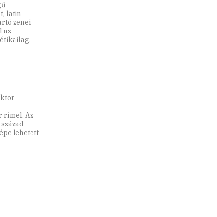
gű
, latin
artó zenei
l az
étikailag,
iktor
 rímel. Az
. század
pe lehetett