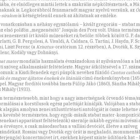
giába, és elsődleges mintái lettek a szakrális népköltészetnek, a Má
maknak is. Legkorábbról fennmaradt magyar nyelvű versünk, az
Ó
-siralom
is kétségtelenül ennek az áhítatnak az emléke.
 vonatkozásban a néhány egyszólamú – kivált gregorián – stabat 
az első polifón „megzenésítő” Josquin des Prez volt. Utána termész
s zeneszerző írt kiváló műzenéket rá/belőle: többek között G. P. da
rlatti, G. B. Pergolesi, A. Vivaldi, A. Caldara, G. Tartini, J. Haydn, F. S
i, Liszt Ferenc (a
Krisztus
-oratórium 12. részében), A. Dvořák, K. 
ulenc, Kodály vagy Dohnányi.
bat mater
mondiális használata évszázadokon át nyilvánvalóan a lat
ti szöveg alkalmazását feltételezte. Magyar átköltésével a 17. száz
kozunk: a Kisdi Benedek egri püspök nevéhez fűződő
Cantus catholic
ák és magyar ájítatos énekek és litániák
című énekeskönyvben (165
pel. Magyar fordítói továbbá Imets Fülöp Jákó (1860), Sántha Mihál
s Mihály (1933).
m természetesebb, mint hogy a nagy ismertségnek örvendő téma/s
rmálásai a korstílusok egész palettáját kínálják. Valójában a stab
 alapján amolyan zenei stílustörténeti antológiát is össze lehetne á
m kevésbé természetes, hogy egyik-másik stabat mater-kompozíció 
zenekari apparátust feltételezők) szerzője inkább egyéni művészi 
ja érvényre, s csak másodsorban a vallási devóciót, illetve a szöveg
zándékait. Rossini vagy Dvořák egy órát is meghaladó, monumentál
 terjengős) koncertművet írt, ezekhez képest szinte üdítőnek hat –