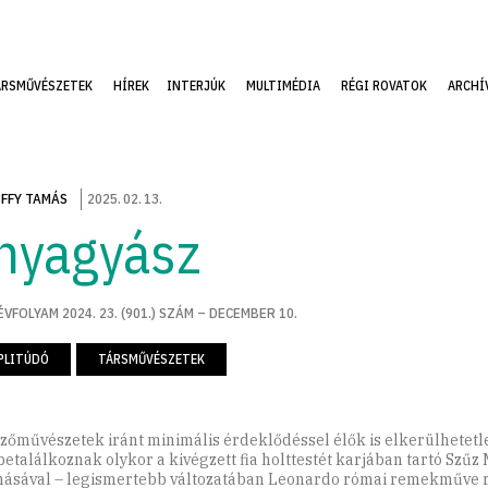
ÁRSMŰVÉSZETEK
HÍREK
INTERJÚK
MULTIMÉDIA
RÉGI ROVATOK
ARCHÍ
FFY TAMÁS
2025
.
02
.
13
.
nyagyász
ÉVFOLYAM 2024. 23. (901.) SZÁM – DECEMBER 10.
PLITÚDÓ
TÁRSMŰVÉSZETEK
zőművészetek iránt minimális érdeklődéssel élők is elkerülhetetl
etalálkoznak olykor a kivégzett fia holttestét karjában tartó Szűz 
ásával – legismertebb változatában Leonardo római remekműve r