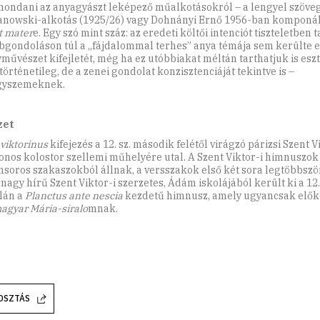
 mondani az anyagyászt leképező műalkotásokról – a lengyel szöve
nowski-alkotás (1925/26) vagy Dohnányi Ernő 1956-ban komponált
t mater
e. Egy szó mint száz: az eredeti költői intenciót tiszteletben t
bgondoláson túl a „fájdalommal terhes” anya témája sem kerülte e
művészet kifejletét, még ha ez utóbbiakat méltán tarthatjuk is eszt
történetileg, de a zenei gondolat konzisztenciáját tekintve is –
gyszemeknek.
zet
viktorinus
kifejezés a 12. sz. második felétől virágzó párizsi Szent V
onos kolostor szellemi műhelyére utal. A Szent Viktor-i himnuszok
soros szakaszokból állnak, a versszakok első két sora legtöbbször
 nagy hírű Szent Viktor-i szerzetes, Ádám iskolájából került ki a 12
lán a
Planctus ante nescia
kezdetű himnusz, amely ugyancsak előké
agyar Mária-siralo
mnak.
OSZTÁS