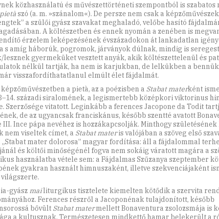
nek közhasználatú és művészettörténeti szempontból is szabatos 
pietà
szó (a. m. »szánalom«). De persze nem csak a képzőművészek
engtek” a szülői gyász szavakat meghaladó, velőbe hasító fájdalm
gadásában. A költészetben és ennek nyomán a zenében is megvan
ndítő érzelem leképezésének évszázadokon át lankadatlan igény
a s amíg háborúk, pogromok, járványok dúlnak, mindig is sereges
k/lesznek gyermeküket vesztett anyák, akik költészettelenül és pa
latok nélkül tartják, ha nem is karjukban, de lelkükben a bennü
már visszafordíthatatlanul elmúlt élet fájdalmát.
 képzőművészetben a pietà, az a poézisben a
Stabat mater
ként isme
3–14. századi siralomének, a legismertebb középkori viktorinus h
e. Szerzősége vitatott. Leginkább a ferences Jacopone da Todit tart
jének, de az ugyancsak franciskánus, később szentté avatott Bonav
ve III. Ince pápa nevéhez is hozzákapcsolják. Minthogy születéséne
k nem viseltek címet, a
Stabat mater
is valójában a szöveg első szavai
 a „Stabat mater dolorosa” magyar fordítása: áll a fájdalommal terhe
ánál és költői minőségénél fogva nem sokáig váratott magára a s
gikus használatba vétele sem: a Fájdalmas Szűzanya szeptember kö
ének gyakran használt himnuszaként, illetve szekvenciájaként is
 világszerte.
ia-gyász
mai
liturgikus tisztelete kiemelten kötődik a szervita ren
mányához. Ferences részről a Jacoponénak tulajdonított, később
nsorossá bővült
Stabat mater
mellett Bonaventura zsolozsmája is k
ága a kultusznak. Természetesen mindkettő hamar belekerült a r