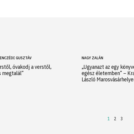
ENCZÉDI GUSZTÁV
NAGY ZALÁN
rstől, óvakodj a verstől,
„Ugyanazt az egy könyv
s megtalál”
egész életemben” – Kr
László Marosvásárhely
1
2
3