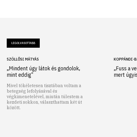
LEGOLVASOTTABB
SZÖLLŐSI MÁTYÁS
KOPPÁNDI-B
„Mindent úgy látok és gondolok,
„Fuss a ve
mint eddig”
mert úgyi
Mivel tökéletesen tisztában voltam a
betegség lefolyásával és
végkimenetelével, miután túlestem a
kezdeti sokkon, választhattam két út
között.