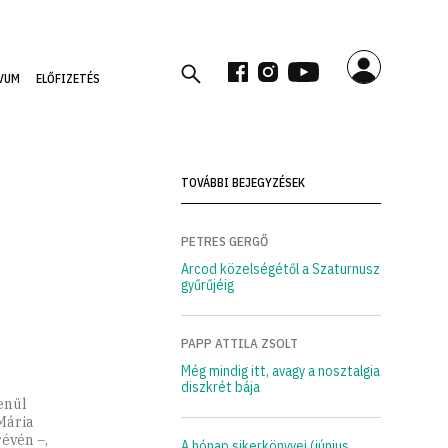
VUM
ELŐFIZETÉS
TOVÁBBI BEJEGYZÉSEK
PETRES GERGŐ
Arcod közelségétől a Szaturnusz
gyűrűjéig
PAPP ATTILA ZSOLT
Még mindig itt, avagy a nosztalgia
diszkrét bája
enül
Mária
évén –,
A hónap sikerkönyvei (június,