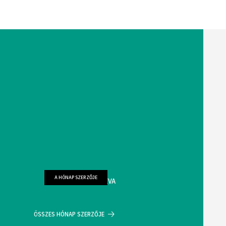
A HÓNAP SZERZŐJE
FARKAS WELLMANN ÉVA
ÖSSZES HÓNAP SZERZŐJE