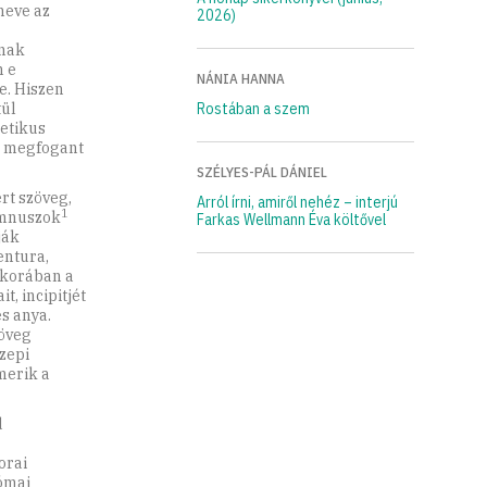
neve az
2026)
ának
 e
NÁNIA HANNA
e. Hiszen
tül
Rostában a szem
tetikus
k megfogant
SZÉLYES-PÁL DÁNIEL
rt szöveg,
Arról írni, amiről nehéz – interjú
1
imnuszok
Farkas Wellmann Éva költővel
ják
entura,
k korában a
t, incipitjét
s anya.
zöveg
zepi
merik a
d
orai
ómai