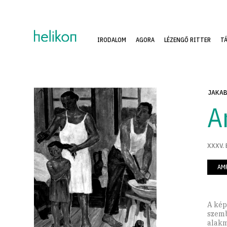
IRODALOM
AGORA
LÉZENGŐ RITTER
T
JAKAB
A
XXXV. 
AM
A kép
szemb
alakm