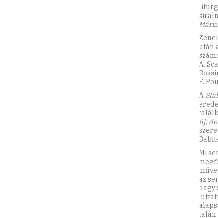
litur
siral
Mária
Zenei
után 
számo
A. Sca
Rossin
F. Po
A
Sta
erede
talál
új, de
szere
Babit
Mi se
megfo
művek
az se
nagy 
juttat
alaps
talán