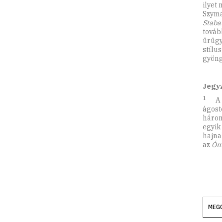
ilyet
Szyma
Staba
továb
ürügy
stílus
gyön
Jegy
1
A
ágost
három
egyik
hajna
az
Óm
MEG